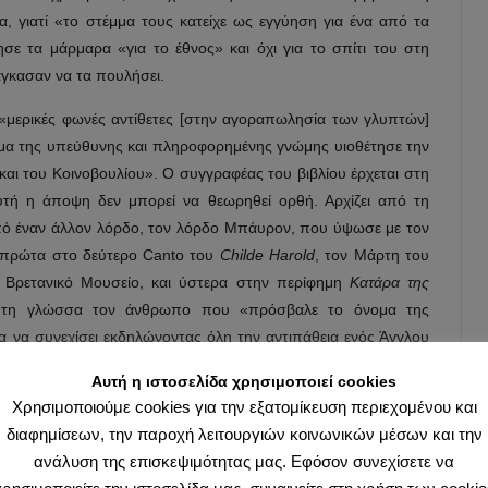
 γιατί «το στέμμα τους κατείχε ως εγγύηση για ένα από τα
ησε τα μάρμαρα «για το έθνος» και όχι για το σπίτι του στη
άγκασαν να τα πουλήσει.
 «μερικές φωνές αντίθετες [στην αγοραπωλησία των γλυπτών]
α της υπεύθυνης και πληροφορημένης γνώμης υιοθέτησε την
και του Κοινοβουλίου». Ο συγγραφέας του βιβλίου έρχεται στη
αυτή η άποψη δεν μπορεί να θεωρηθεί ορθή. Αρχίζει από τη
πό έναν άλλον λόρδο, τον λόρδο Μπάυρον, που ύψωσε με τον
ή πρώτα στο δεύτερο Canto του
Childe
Harold
, τον Μάρτη του
Βρετανικό Μουσείο, και ύστερα στην περίφημη
Κατάρα της
λέητη γλώσσα τον άνθρωπο που «πρόσβαλε το όνομα της
α να συνεχίσει εκδηλώνοντας όλη την αντιπάθεια ενός Άγγλου
ταν η μόνη˙ στη συζήτηση που έγινε στο Κοινοβούλιο για την
Αυτή η ιστοσελίδα χρησιμοποιεί cookies
γες κρίσεις, όσο κι αν είναι διατυπωμένες με την εθιμική
Χρησιμοποιούμε cookies για την εξατομίκευση περιεχομένου και
διαφημίσεων, την παροχή λειτουργιών κοινωνικών μέσων και την
ανάλυση της επισκεψιμότητας μας. Εφόσον συνεχίσετε να
ηριστικά, τεκμήρια για τη στάση των Ελλήνων απέναντι στα