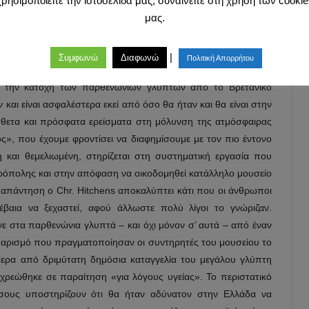
χρησιμοποιείτε την ιστοσελίδα μας, συναινείτε στη χρήση των cookie
συζητήσεων που έγιναν στη Μεγάλη Βρετανία για το ίδιο θέμα
μας.
ο 1924 και μέσα στο Βρετανικό Κοινοβούλιο στις μέρες του
τη συνηγορία για την επιστροφή των γλυπτών από τον
 Όλες αυτές οι πληροφορίες είναι χρήσιμες στον Έλληνα
|
Συμφωνώ
Διαφωνώ
Πολιτική Απορρήτου
από όλα τα επιχειρήματα που επικαλούνται όσοι θέλουν να
ια την κατοχή των παρθενώνιων γλυπτών από το Βρετανικό
ν και είναι ασφαλέστερα εκεί από όσο θα ήταν και θα είναι στην
όσθετα και πρόσφατα ερείσματα στη μόλυνση της ατμόσφαιρας
ς», που έχουμε φροντίσει να διαφημίσουμε με τον πιο έντονο
και θεμελιωμένη, στηρίζεται στη συστηματική εργασία που
 Ακρόπολης και στην απόφαση να οικοδομηθεί κατάλληλο μουσείο
 απάντηση ο Chr. Hitchens αποκαλύπτει κάτι που οι άνθρωποι
βαια να ξεχαστεί, αφού άλλωστε πολύ λίγοι το γνώριζαν.
ινε στα παρθενώνια γλυπτά – και όχι μόνον σ’ αυτά – από έναν
αρισμό που πραγματοποίησαν οι συντηρητές του μουσείου το
τερα από δριμύτατη δημόσια καταγγελία του μεγάλου γλύπτη
οχρεώθηκε σε παραίτηση «για λόγους υγείας». Το περιστατικό
σους υποστηρίζουν ότι θα ήταν αδύνατον στην Ελλάδα να