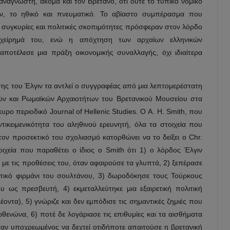
ν αναγνώστη, ακόμα και τον Βρετανό, ότι ούτε το τυπικό νομικό
ων, το ηθικό και πνευματικό. Το αβίαστο συμπέρασμα που
ς συγκυρίες και πολιτικές σκοπιμότητες πρόσφεραν στον λόρδο
γχείρημά του, ενώ η απόχτηση των αρχαίων ελληνικών
ποτέλεσε μια πράξη οικονομικής συναλλαγής, όχι ιδιαίτερα
ρησης του Έλγιν τα αντλεί ο συγγραφέας από μια λεπτομερέστατη
κών και Ρωμαϊκών Αρχαιοτήτων του Βρετανικού Μουσείου στα
υρο περιοδικό Journal of Hellenic Studies. Ο A. H. Smith, που
τικειμενικότητα του αληθινού ερευνητή, όλα τα στοιχεία που
ον προσεκτικό του σχολιασμό κατορθώνει να το δείξει ο Chr.
ιχεία που παραθέτει ο ίδιος ο Smith ότι 1) ο λόρδος Έλγιν
ε τις προθέσεις του, όταν αφαιρούσε τα γλυπτά, 2) ξεπέρασε
στικό φιρμάνι του σουλτάνου, 3) δωροδόκησε τους Τούρκους
υ ως πρεσβευτή, 4) εκμεταλλεύτηκε μια εξαιρετική πολιτική
οντα), 5) γνώριζε και δεν εμπόδισε τις σημαντικές ζημιές που
ενώνα, 6) ποτέ δε λογάριασε τις επιθυμίες και τα αισθήματα
αν υποχρεωμένος να δεχτεί οτιδήποτε απαιτούσε η βρετανική