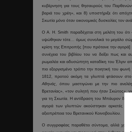
κυβέρνηση για τους θησαυρούς του Παρθενώνα,
βαριά του χρέη», και 8) υποστήριξε ότι απόχτ
Σκωτία μόνο όταν οικονομικές δυσκολίες τον αν
Ο A. H. Smith παραδέχεται στη μελέτη του ότι
υψώθηκαν τότε… όμως συνολικά το μεγάλο σώμ
κρίση της Επιτροπής [που πρότεινε την αγορά] 
συνέχεια του βιβλίου του να δείξει πως και 
ρωμαλέα και αδυσώπητη καταδίκη του Έλγιν α
πιο εξοργισμένο τρόπο την ποιητική του φων
1812, προτού ακόμη τα γλυπτά φτάσουν στο 
Αθηνάς
, όπου μαστιγώνει με την πιο ανε
Βρετανίας», «τον συλητή που ήταν Σκώτος», γι
για τη Σκωτία. Η αντίδραση του Μπάυρον δεν ή
αγορά των γλυπτών ακούστηκαν αρκετές ομόλο
αξιοπρέπεια του Βρετανικού Κοινοβουλίου.
Ο συγγραφέας παραθέτει σύντομα, αλλά χαρακτ