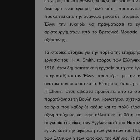
επιχειρεί, και κατορθώνει, νομίζω, να πείσει το
δικαίωμα είναι έγκυρο, αλλά ούτε, προπάντ
προκύπτει από την ανάγνωση είναι ότι ιστορικέ
Έλγιν την ευκαιρία να πραγματώσει το ε
αριστουργημάτων από το Βρετανικό Μουσείο α
αξιέπαινης.
Τα ιστορικά στοιχεία για την πορεία της επιχεί
εργασία του H. A. Smith, εφόρου των Ελληνι
1916, όταν δημοσιεύτηκε η εργασία αυτή στο έγκ
υπερασπίζεται τον Έλγιν, προσφέρει, με την αν
ανατρέπουν ουσιαστικά τη θέση του, όπως με τ
Hitchens. Έτσι, αβίαστα προκύπτει από τα στο
παραπλάνησε τη Βουλή των Κοινοτήτων σχετικά μ
τα όρια που καθόριζε ακόμα και το πολύ ελα
αξιωματούχους και εκμεταλλεύτηκε τη θέση το
συγκυρία (τις νίκες των Άγγλων κατά του Ναπολέ
έγιναν κατά την αφαίρεση των γλυπτών του Παρθ
των Ελλήνων ή των κατοίκων της Αθήνας, 7) ήτ