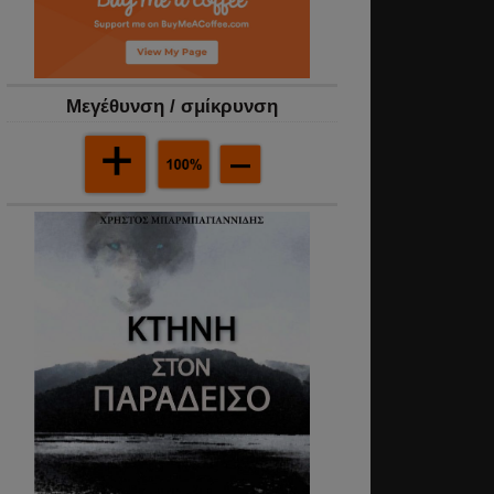
Mεγέθυνση / σμίκρυνση