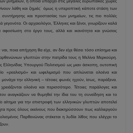
 των μνημείων, η οποία υπάρχει στις μεγάλες ευρωπαϊκές χώρες
 γίνουν λάθη και ζημιές˙ όμως η υπεροπτική κάποτε στάση των
ς συντήρησης και προστασίας των μνημείων, τις πιο πολλές
ά γεγονότα. Οι αρχαιολόγοι, Έλληνες και ξένοι, γνωρίζουν καλά
 αφοσίωση στο έργο τους, αλλά και ικανότητα και γνώσεις
ν ναι, ποια απήχηση θα είχε, αν δεν είχε θέσει τόσο επίσημα και
παρθενώνιων γλυπτών στην πατρίδα τους η Μελίνα Μερκούρη.
ης Ελληνίδας Υπουργού Πολιτισμού ως μιαν άσκοπη, ουτοπική
αίο «ρεαλισμό» και ωφελιμισμό που απλώνεται ολοένα και
 μονάχα την ελληνική – τέτοιες φωνές ηχούν, ίσως, παράξενα.
ρειάζονται ολοένα και περισσότερο. Τέτοιες παράλογες και
τον αναγκάζουν να θυμηθεί την ίδια του τη συνείδηση και το
 Το αίτημα για την επιστροφή των ελληνικών γλυπτών αποτελεί
μότητα προς όλους εκείνους που διακηρύσσουν πως καλλιεργούν
αμελισμένος Παρθενώνας στέκεται η λυδία λίθος που ελέγχει το
ζουν.