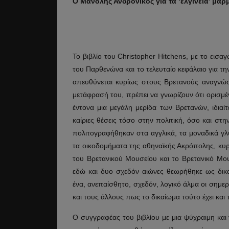
Ο Μανόλης Ανδρόνικος για τα ‘ελγίνεια’ μά
Το βιβλίο του Christopher Hitchens, με το εισα
του Παρθενώνα και το τελευταίο κεφάλαιο για τ
απευθύνεται κυρίως στους Βρετανούς αναγνώσ
μετάφρασή του, πρέπει να γνωρίζουν ότι ορισμέ
έντονα μια μεγάλη μερίδα των Βρετανών, ιδιαίτ
καίριες θέσεις τόσο στην πολιτική, όσο και στ
πολιτογραφήθηκαν στα αγγλικά, τα μοναδικά 
τα οικοδομήματα της αθηναϊκής Ακρόπολης, κυ
του Βρετανικού Μουσείου και το Βρετανικό Μου
εδώ και δυο σχεδόν αιώνες θεωρήθηκε ως δικα
ένα, ανεπαίσθητο, σχεδόν, λογικό άλμα οι σημε
και τους άλλους πως το δικαίωμα τούτο έχει και 
Ο συγγραφέας του βιβλίου με μια ψύχραιμη και 