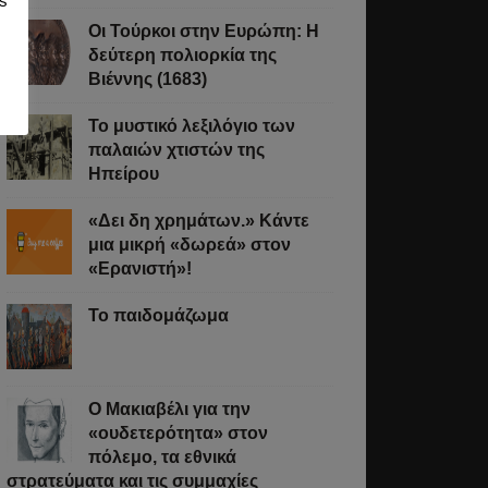
s
Οι Τούρκοι στην Ευρώπη: Η
δεύτερη πολιορκία της
Βιέννης (1683)
Το μυστικό λεξιλόγιο των
παλαιών χτιστών της
Ηπείρου
«Δει δη χρημάτων.» Κάντε
μια μικρή «δωρεά» στον
«Ερανιστή»!
Το παιδομάζωμα
O Μακιαβέλι για την
«ουδετερότητα» στον
πόλεμο, τα εθνικά
στρατεύματα και τις συμμαχίες