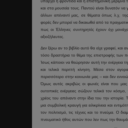
υπάρχει η φροντίδα και η επιστημονική μέριμνα
και στα μουσεία τους. Παντού είναι δυνατόν να
άλλων απέναντί μας, σε θέματα όπως λ.χ. τη
φορές δεν μπορεί να δικαιωθεί από τα πραγματικ
πως οι Έλληνες συντηρητές έχουν όχι μονάχα
αξιοζήλευτες.
Δεν ξέρω αν το βιβλίο αυτό θα είχε γραφεί, και α
τόσο δραστήρια το θέμα της επιστροφής των 
Ίσως κάποιοι να θεώρησαν αυτή την ενέργεια τ
και τελικά περιττή κίνηση. Μέσα στον αγορ
περισσότερο στην κοινωνία μας – και δεν εννοώ
Όμως αυτές ακριβώς οι φωνές είναι που μας χ
ουτοπικές ενέργειες σώζουν τελικά τον κόσμο, 
χρέος του απέναντι στην ίδια του την ιστορία.
μια συμβολική κραυγή για ειλικρίνεια και εντι
τον πολιτισμό, τις τέχνες και το πνεύμα. Ο δι
πνευματικό ήθος αυτών που λεν πως την θαυμά