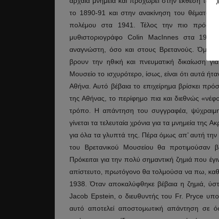
αρχαία μνημεία και προχωρεί στην έκθεση των 
το 1890-91 και στην ανακίνηση του θέματος τ
πολέμου στα 1941. Τέλος την πιο πρόσφα
μυθιστοριογράφο Colin MacInnes στα 1963.
αναγνώστη, όσο και στους Βρετανούς. Όμως 
βρουν την ηθική και πνευματική δικαίωση γ
Μουσείο το ισχυρότερο, ίσως, είναι ότι αυτά ήτα
Αθήνα. Αυτό βέβαια το επιχείρημα βρίσκει πρ
της Αθήνας, το περίφημο πια και διεθνώς «νέφο
τρόπο. Η απάντηση του συγγραφέα, ψύχραιμη 
γίνεται τα τελευταία χρόνια για τα μνημεία της
για όλα τα γλυπτά της. Πέρα όμως απ’ αυτή την
του Βρετανικού Μουσείου θα προτιμούσαν βέ
Πρόκειται για την πολύ σημαντική ζημιά που έγ
απίστευτο, πρωτόγονο θα τολμούσα να πω, καθ
1938. Όταν αποκαλύφθηκε βέβαια η ζημιά, ύσ
Jacob Epstein, ο διευθυντής του Fr. Pryce υπ
αυτό αποτελεί αποστομωτική απάντηση σε ό