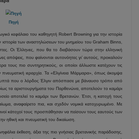
ρμαρα
Πηγή
γωγικό κεφάλαιο του καθηγητή Robert Browning για την ιστορία
ην ιστορία των αναστηλώσεων του μνημείου του Graham Binns,
τες. Οι Έλληνες, που θα το διαβάσουν τώρα στην ελληνική
νες απόψεις, που φαίνονται αυτονόητες γι’ αυτούς, προκαλούν
ερα τους πιο συντηρητικούς, οι οποίοι άλλωστε κατέχουν τις
ην πνευματική ιεραρχία. Τα «Ελγίνεια Μάρμαρα», όπως άκομψα
γλυπτά που ο λόρδος Έλγιν απόσπασε με βάναυσο τρόπο από
ρίως τα αριστουργήματα του Παρθενώνα, αποτελούν το καμάρι
σείο αποτελεί το καμάρι των Βρετανών. Έτσι, η κατοχή τους
ίωμα, αναφαίρετο πια, και σχεδόν νομικά κατοχυρωμένο. Με
ρινοί κάτοχοί τους προσπάθησαν να πείσουν τους εαυτούς των
την ηθική και πνευματική του δικαίωση.
νηφάλια έκθεση, άξια της πιο γνήσιας βρετανικής παράδοσης,