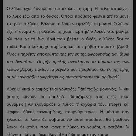
Ο λύκος έχει τ’ όνομα κι ο τσάκαλος τη χάρη. Η πείνα σπρώχνει
το λύκο έξω από το δάσος. Όποιο πρόβατο φεύγει απ’ το μαντί
το τρώει ο λύκος. Βάλαμε το λύκο να φυλάξει το μαντρί. Ο λύκος
έχει τ’ όνομα κι η αλεπού τη χάρη. Εμπήκ’ ο λύκος στο μαντρί,
αλί που ‘χε το ένα. Αρνί που βλέπει ο Θεός, ο λύκος δεν το
τρώει. Και ο λύκος χορταμένος και τα πρόβατα σωστά. [Αραβ.
Προς υπηρέτας αποκρύπτοντας τας εκ της αφροντισίας των ζημία
του δεσπότου. Ποιμήν αμελής ανεπλήρου τα θύματα της των
λύκων βοράς, πωλών τα μεγάλα των προβάτων και εκ της τιμής
αυτών αγοράζων μικρότερα εις αντικατάστασιν του αριθμού
.]
Λύκε μ’ γιατί ο λαιμός είναι χοντρός; Γιατί παίζω μοναχός. [= για
όσους κάνουν τις δουλειές βασιζόμενοι στις δικές τους
δυνάμεις.] Αν ελογάριαζε ο λύκος τ’ αχνάρια του, έπεφτε και
ψόφαε. Λύκος πεινασμένος, πουρνάρι τρώει. Η μάντρα σαν
χιλιάσει, το λύκο δε φοβάται. Αν είσαι πρόβατο, θα βρεθούν
λύκοι. Δε φτάνει που ‘φαγε ο λύκος το γομάρι, τι τσεβάπι [=
εξήγηση, λόγος, δικαιολογία] θα δώσουμε στον κόσμο.