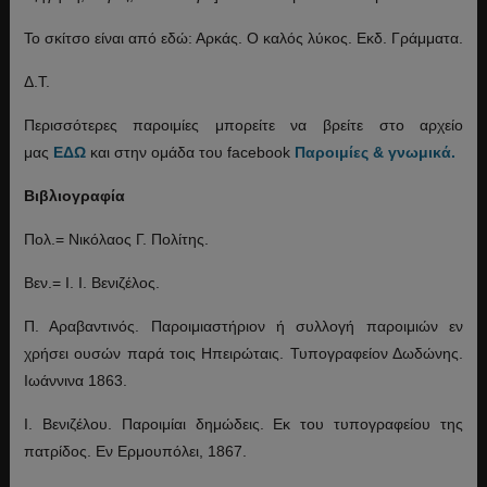
Το σκίτσο είναι από εδώ: Αρκάς. Ο καλός λύκος. Εκδ. Γράμματα.
Δ.Τ.
Περισσότερες παροιμίες μπορείτε να βρείτε στο αρχείο
μας
ΕΔΩ
και στην ομάδα του facebook
Παροιμίες & γνωμικά.
Βιβλιογραφία
Πολ.= Νικόλαος Γ. Πολίτης.
Βεν.= Ι. Ι. Βενιζέλος.
Π. Αραβαντινός. Παροιμιαστήριον ή συλλογή παροιμιών εν
χρήσει ουσών παρά τοις Ηπειρώταις. Τυπογραφείον Δωδώνης.
Ιωάννινα 1863.
Ι. Βενιζέλου. Παροιμίαι δημώδεις. Εκ του τυπογραφείου της
πατρίδος. Εν Ερμουπόλει, 1867.