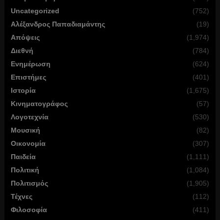
Uncategorized
(752)
Αλέξανδρος Παπαδιαμάντης
(19)
Απόψεις
(1,974)
Διεθνή
(784)
Ενημέρωση
(624)
Επιστήμες
(401)
Ιστορία
(1,675)
Κινηματογράφος
(57)
Λογοτεχνία
(530)
Μουσική
(82)
Οικονομία
(307)
Παιδεία
(1,111)
Πολιτική
(1,084)
Πολιτισμός
(1,905)
Τέχνες
(112)
Φιλοσοφία
(411)