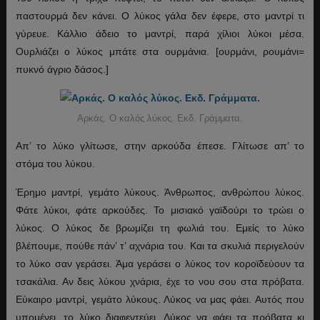
παστουρμά δεν κάνει. Ο λύκος γάλα δεν έφερε, στο μαντρί τι
γύρευε. Κάλλιο άδειο το μαντρί, παρά χίλιοι λύκοι μέσα.
Ουρλιάζει ο λύκος μπάτε στα ουρμάνια. [ουρμάνι, ρουμάνι=
πυκνό άγριο δάσος.]
Αρκάς. Ο καλός λύκος. Εκδ. Γράμματα.
Απ’ το λύκο γλίτωσε, στην αρκούδα έπεσε. Γλίτωσε απ’ το
στόμα του λύκου.
Έρημο μαντρί, γεμάτο λύκους. Άνθρωπος, ανθρώπου λύκος.
Φάτε λύκοι, φάτε αρκούδες. Το μισιακό γαϊδούρι το τρώει ο
λύκος. Ο λύκος δε βρωμίζει τη φωλιά του. Εμείς το λύκο
βλέπουμε, πούθε πάν’ τ’ αχνάρια του. Και τα σκυλιά περιγελούν
το λύκο σαν γεράσει. Άμα γεράσει ο λύκος τον κοροϊδεύουν τα
τσακάλια. Αν δεις λύκου χνάρια, έχε το νου σου στα πρόβατα.
Εύκαιρο μαντρί, γεμάτο λύκους. Λύκος να μας φάει. Αυτός που
υπομένει, το λύκο διαφεντεύει. Λύκος να φάει τα πρόβατα κι