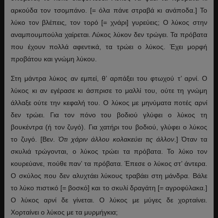
αρκούδα τον τσομπάνο. [= όλα πάνε στραβά κι ανάποδα.] Το
λύκο τον βλέπεις, τον τορό [= χνάρι] γυρεύεις; Ο λύκος στην
αναμπουμπούλα χαίρεται. Λύκος λύκον δεν τρώγει. Τα πρόβατα
που έχουν πολλά αφεντικά, τα τρώει ο λύκος. Έχει μορφή
προβάτου και γνώμη λύκου.
Στη μάντρα λύκος αν εμπεί, θ’ αρπάξει του φτωχού τ’ αρνί. Ο
λύκος κι αν εγέρασε κι άσπρισε το μαλλί του, ούτε τη γνώμη
άλλαξε ούτε την κεφαλή του. Ο λύκος με μηνύματα ποτές αρνί
δεν τρώει. Για τον πόνο του βοδιού γλύφει ο λύκος τη
βουκέντρα (ή τον ζυγό). Για χατήρι του βοδιού, γλύφει ο λύκος
το ζυγό. [Βεν.
Ότι χάριν άλλου κολακεύει τις άλλον
.] Όταν τα
σκυλιά τρώγονται, ο λύκος τρώει τα πρόβατα. Το λύκο τον
κουρεύανε, πούθε παν’ τα πρόβατα. Έπεσε ο λύκος στ’ άντερα.
Ο σκύλος που δεν αλυχτάει λύκους τραβάει στη μάνδρα. Βάλε
το λύκο πιστικό [= βοσκό] και το σκυλί δραγάτη [= αγροφύλακα.]
Ο λύκος αρνί δε γίνεται. Ο λύκος με μύγες δε χορταίνει.
Χορταίνει ο λύκος με τα μυρμήγκια;