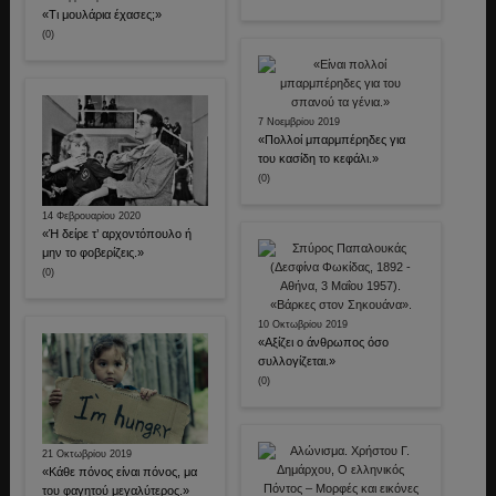
«Τι μουλάρια έχασες;»
(0)
7 Νοεμβρίου 2019
«Πολλοί μπαρμπέρηδες για
του κασίδη το κεφάλι.»
(0)
14 Φεβρουαρίου 2020
«Ή δείρε τ’ αρχοντόπουλο ή
μην το φοβερίζεις.»
(0)
10 Οκτωβρίου 2019
«Αξίζει ο άνθρωπος όσο
συλλογίζεται.»
(0)
21 Οκτωβρίου 2019
«Κάθε πόνος είναι πόνος, μα
του φαγητού μεγαλύτερος.»