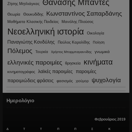
Θανάσης Μπαντές
Ζήσης Μητλιάγκας
Κωνσταντίνος Σαπαρδάνης
Θεωρία
Θουκυδίδης
Μανόλης Πλούσος
Μαθήματα Κλασικής Παιδείας
Νεοελληνική ιστορία
Οικολογία
Παναγιώτης Κονδύλης
Παύλος Καρολίδης
Ποίηση
Πόλεμος
γνωμικά
Τουρκία
Χρήστος Μπαρμπαγιαννίδης
κινήματα
ελληνικές παροιμίες
θρησκεία
λαϊκές παροιμίες
παροιμίες
κινηματογράφος
ψυχολογία
παροιμιώδεις φράσεις
φασισμός
χιούμορ
Ημερολόγιο
Φεβρουάριος 2019
Δ
Τ
Τ
Π
Π
Σ
Κ