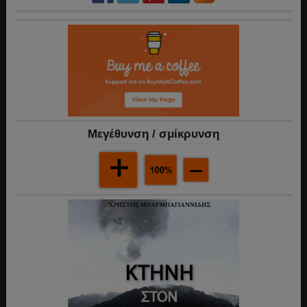
Mεγέθυνση / σμίκρυνση