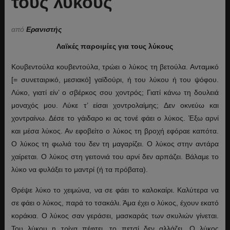
τους λύκους
από
Ερανιστής
Λαϊκές παροιμίες για τους λύκους
Κουβεντούλα κουβεντούλα, τρώει ο λύκος τη βετούλα. Ανταμικό
[= συνεταιρικό, μεσιακό] γαϊδούρι, ή του λύκου ή του ψόφου.
Λύκο, γιατί είν’ ο σβέρκος σου χοντρός; Γιατί κάνω τη δουλειά
μοναχός μου. Λύκε τ’ είσαι χοντρολαίμης; Δεν οκνεύω και
χοντραίνω. Δέσε το γάιδαρο κι ας τονέ φάει ο λύκος. Έξω αρνί
και μέσα λύκος. Αν εφοβείτο ο λύκος τη βροχή εφόραε καπότα.
Ο λύκος τη φωλιά του δεν τη μαγαρίζει. Ο λύκος στην αντάρα
χαίρεται. Ο λύκος στη γειτονιά του αρνί δεν αρπάζει. Βάλαμε το
λύκο να φυλάξει το μαντρί (ή τα πρόβατα).
Θρέψε λύκο το χειμώνα, να σε φάει το καλοκαίρι. Καλύτερα να
σε φάει ο λύκος, παρά το τσακάλι. Άμα έχει ο λύκος, έχουν εκατό
κοράκια. Ο λύκος σαν γεράσει, μασκαράς των σκυλιών γίνεται.
Του λύκου η τρίχα πέφτει, το πετσί δεν αλλάζει. Ο λύκος