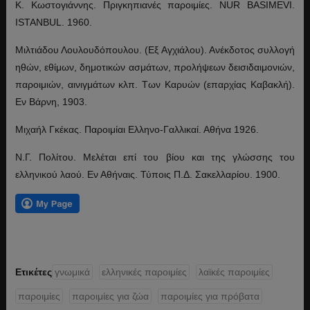
Κ. Κωστογιάννης. Πριγκηπιανές παροιμίες. NUR BASIMEVI.
ISTANBUL. 1960.
Μιλτιάδου Λουλουδόπουλου. (Εξ Αγχιάλου). Ανέκδοτος συλλογή
ηθών, εθίμων, δημοτικών ασμάτων, προλήψεων δεισιδαιμονιών,
παροιμιών, αινιγμάτων κλπ. Των Καρυών (επαρχίας Καβακλή).
Εν Βάρνη, 1903.
Μιχαήλ Γκέκας. Παροιμίαι Ελληνο-Γαλλικαί. Αθήνα 1926.
Ν.Γ. Πολίτου. Μελέται επί του βίου και της γλώσσης του
ελληνικού λαού. Εν Αθήναις. Τύποις Π.Δ. Σακελλαρίου. 1900.
Ετικέτες
γνωμικά
ελληνικές παροιμίες
λαϊκές παροιμίες
παροιμίες
παροιμίες για ζώα
παροιμίες για πρόβατα