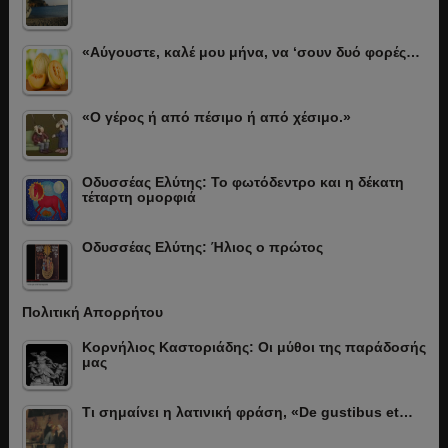
«Αύγουστε, καλέ μου μήνα, να ‘σουν δυό φορές…
«Ο γέρος ή από πέσιμο ή από χέσιμο.»
Οδυσσέας Ελύτης: Το φωτόδεντρο και η δέκατη
τέταρτη ομορφιά
Οδυσσέας Ελύτης: Ήλιος ο πρώτος
Πολιτική Απορρήτου
Κορνήλιος Καστοριάδης: Οι μύθοι της παράδοσής
μας
Τι σημαίνει η λατινική φράση, «De gustibus et…