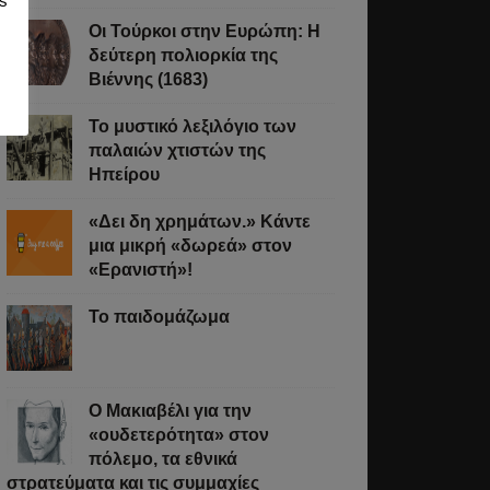
s
Οι Τούρκοι στην Ευρώπη: Η
δεύτερη πολιορκία της
Βιέννης (1683)
Το μυστικό λεξιλόγιο των
παλαιών χτιστών της
Ηπείρου
«Δει δη χρημάτων.» Κάντε
μια μικρή «δωρεά» στον
«Ερανιστή»!
Το παιδομάζωμα
O Μακιαβέλι για την
«ουδετερότητα» στον
πόλεμο, τα εθνικά
στρατεύματα και τις συμμαχίες