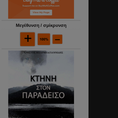
Mεγέθυνση / σμίκρυνση