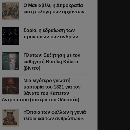
Ο Μακιαβέλι, η Δημοκρατία
και η εκλογή των αρχόντων
Σαρία, η εδραίωση των
προνομίων των ανδρών
Πλάτων: Συζήτηση με τον
καθηγητή Βασίλη Κάλφα
(βίντεο)
Μια λιγότερο γνωστή
μαρτυρία του 1821 για τον
θάνατο του Καπετάν
Αντρούτσου (πατέρα του Οδυσσέα)
«Όποια των φύλλων η γενιά
τέτοια και των ανθρώπων».