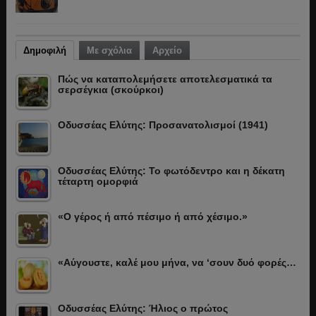
Δημοφιλή
Με σχόλια
Αρχείο
Πώς να καταπολεμήσετε αποτελεσματικά τα
σερσέγκια (σκούρκοι)
Οδυσσέας Ελύτης: Προσανατολισμοί (1941)
Οδυσσέας Ελύτης: Το φωτόδεντρο και η δέκατη
τέταρτη ομορφιά
«Ο γέρος ή από πέσιμο ή από χέσιμο.»
«Αύγουστε, καλέ μου μήνα, να ‘σουν δυό φορές…
Οδυσσέας Ελύτης: Ήλιος ο πρώτος