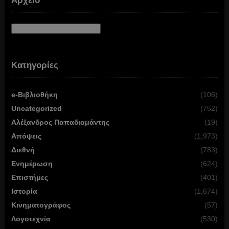
Αρχείο
Αρχείο
Κατηγορίες
e-Βιβλιοθήκη
(106)
Uncategorized
(752)
Αλέξανδρος Παπαδιαμάντης
(19)
Απόψεις
(1,973)
Διεθνή
(783)
Ενημέρωση
(624)
Επιστήμες
(401)
Ιστορία
(1,674)
Κινηματογράφος
(57)
Λογοτεχνία
(530)