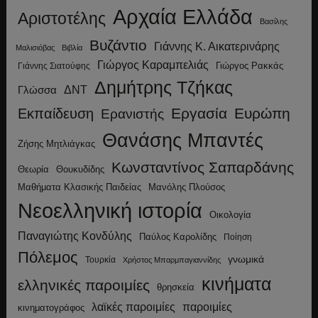
Αρχαία Ελλάδα
Αριστοτέλης
Βασίλης
Βυζάντιο
Γιάννης Κ. Αικατερινάρης
Μαλισιόβας
Βιβλία
Γιώργος Καραμπελιάς
Γιώργος Ρακκάς
Γιάννης Σιατούφης
Δημήτρης Τζήκας
ΔΝΤ
Γλώσσα
Εργασία
Ευρώπη
Εκπαίδευση
Ερανιστής
Θανάσης Μπαντές
Ζήσης Μητλιάγκας
Κωνσταντίνος Σαπαρδάνης
Θεωρία
Θουκυδίδης
Μανόλης Πλούσος
Μαθήματα Κλασικής Παιδείας
Νεοελληνική ιστορία
Οικολογία
Παναγιώτης Κονδύλης
Παύλος Καρολίδης
Ποίηση
Πόλεμος
γνωμικά
Τουρκία
Χρήστος Μπαρμπαγιαννίδης
κινήματα
ελληνικές παροιμίες
θρησκεία
λαϊκές παροιμίες
παροιμίες
κινηματογράφος