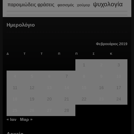
ψυχολογία
παροιμιώδεις φράσεις
φασισμός
χιούμορ
Ημερολόγιο
Φεβρουάριος 2019
Δ
Τ
Τ
Π
Π
Σ
Κ
1
2
3
4
5
6
7
8
9
10
11
12
13
14
15
16
17
18
19
20
21
22
23
24
25
26
27
28
« Ιαν
Μαρ »