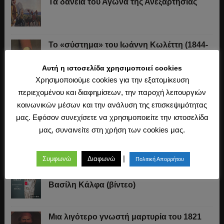
Τα δάνεια του Αγώνα της Ανεξαρτησίας
Το «σύστημα» του Ιωάννη Κωλέττη (1844-
1847)
Αυτή η ιστοσελίδα χρησιμοποιεί cookies
Χρησιμοποιούμε cookies για την εξατομίκευση
Η άλωση της Κωνσταντινούπολης (1453)
περιεχομένου και διαφημίσεων, την παροχή λειτουργιών
κοινωνικών μέσων και την ανάλυση της επισκεψιμότητας
μας. Εφόσον συνεχίσετε να χρησιμοποιείτε την ιστοσελίδα
μας, συναινείτε στη χρήση των cookies μας.
Ο Μακιαβέλι, η Δημοκρατία και η εκλογή
των αρχόντων
|
Συμφωνώ
Διαφωνώ
Πολιτική Απορρήτου
Πλάτων: Συζήτηση με τον καθηγητή
Βασίλη Κάλφα (βίντεο)
Μια λιγότερο γνωστή μαρτυρία του 1821