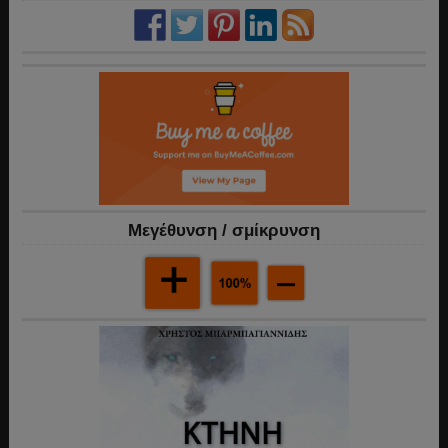
Mεγέθυνση / σμίκρυνση