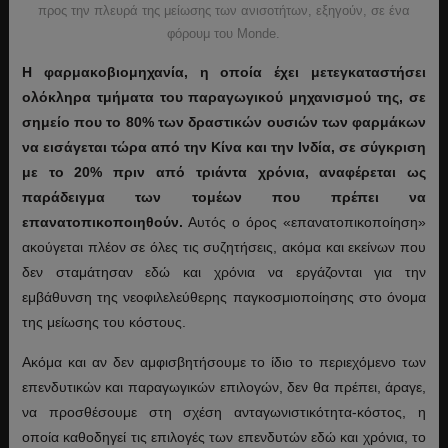
προς την πλευρά της μείωσης των ανισοτήτων, εξηγούν, σε ένα
φόρουμ του Monde.
Η φαρμακοβιομηχανία, η οποία έχει μετεγκαταστήσει
ολόκληρα τμήματα του παραγωγικού μηχανισμού της, σε
σημείο που το 80% των δραστικών ουσιών των φαρμάκων
να εισάγεται τώρα από την Κίνα και την Ινδία, σε σύγκριση
με το 20% πριν από τριάντα χρόνια, αναφέρεται ως
παράδειγμα των τομέων που πρέπει να
επανατοπικοποιηθούν.
Αυτός ο όρος «επανατοπικοποίηση»
ακούγεται πλέον σε όλες τις συζητήσεις, ακόμα και εκείνων που
δεν σταμάτησαν εδώ και χρόνια να εργάζονται για την
εμβάθυνση της νεοφιλελεύθερης παγκοσμιοποίησης στο όνομα
της μείωσης του κόστους.
Ακόμα και αν δεν αμφισβητήσουμε το ίδιο το περιεχόμενο των
επενδυτικών και παραγωγικών επιλογών, δεν θα πρέπει, άραγε,
να προσθέσουμε στη σχέση ανταγωνιστικότητα-κόστος, η
οποία καθοδηγεί τις επιλογές των επενδυτών εδώ και χρόνια, το