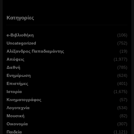
Κατηγορίες
e-Βιβλιοθήκη
(106)
Uncategorized
(752)
Αλέξανδρος Παπαδιαμάντης
(19)
Απόψεις
(1,977)
Διεθνή
(785)
Ενημέρωση
(624)
Επιστήμες
(401)
Ιστορία
(1,675)
Κινηματογράφος
(57)
Λογοτεχνία
(534)
Μουσική
(82)
Οικονομία
(307)
Παιδεία
(1,121)