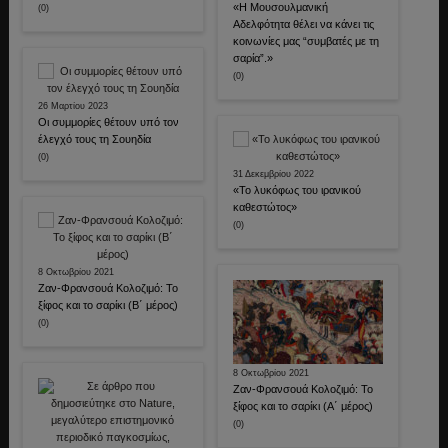
«Η Μουσουλμανική
(0)
Αδελφότητα θέλει να κάνει τις
κοινωνίες μας “συμβατές με τη
σαρία”.»
(0)
26 Μαρτίου 2023
Οι συμμορίες θέτουν υπό τον
έλεγχό τους τη Σουηδία
(0)
31 Δεκεμβρίου 2022
«Το λυκόφως του ιρανικού
καθεστώτος»
(0)
8 Οκτωβρίου 2021
Ζαν-Φρανσουά Κολοζιμό: Το
ξίφος και το σαρίκι (B΄ μέρος)
(0)
8 Οκτωβρίου 2021
Ζαν-Φρανσουά Κολοζιμό: Το
ξίφος και το σαρίκι (Α΄ μέρος)
(0)