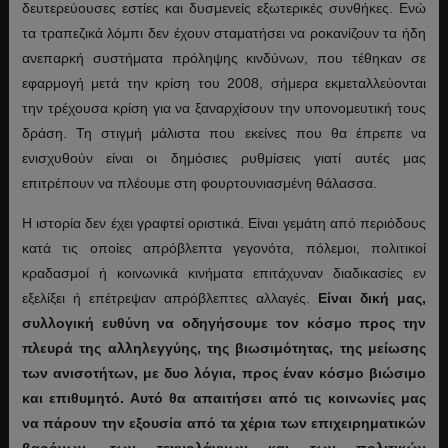
δευτερεύουσες εστίες και δυσμενείς εξωτερικές συνθήκες. Ενώ
τα τραπεζικά λόμπι δεν έχουν σταματήσει να ροκανίζουν τα ήδη
ανεπαρκή συστήματα πρόληψης κινδύνων, που τέθηκαν σε
εφαρμογή μετά την κρίση του 2008, σήμερα εκμεταλλεύονται
την τρέχουσα κρίση για να ξαναρχίσουν την υπονομευτική τους
δράση. Τη στιγμή μάλιστα που εκείνες που θα έπρεπε να
ενισχυθούν είναι οι δημόσιες ρυθμίσεις γιατί αυτές μας
επιτρέπουν να πλέουμε στη φουρτουνιασμένη θάλασσα.
Η ιστορία δεν έχει γραφτεί οριστικά. Είναι γεμάτη από περιόδους
κατά τις οποίες απρόβλεπτα γεγονότα, πόλεμοι, πολιτικοί
κραδασμοί ή κοινωνικά κινήματα επιτάχυναν διαδικασίες εν
εξελίξει ή επέτρεψαν απρόβλεπτες αλλαγές.
Είναι δική μας,
συλλογική ευθύνη να οδηγήσουμε τον κόσμο προς την
πλευρά της αλληλεγγύης, της βιωσιμότητας, της μείωσης
των ανισοτήτων, με δυο λόγια, προς έναν κόσμο βιώσιμο
και επιθυμητό. Αυτό θα απαιτήσει από τις κοινωνίες μας
να πάρουν την εξουσία από τα χέρια των επιχειρηματικών
βαρόνων, των τεχνολάγνων και των πολιτικών