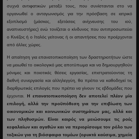
συχνά αντιφατικών μεταξύ τους, που συνίστανται στο να
οργανωθεί ο ανταγωνισμός για την πρόσβαση σε ιατρικό
εξοπλισμό (μάσκες, εξετάσεις ανίχνευσης του ιού,
αναπνευστήρες) ενώ τονίζεται ο κίνδυνος που αντιπροσωπεύει
ο Κινέζος ή ο Ιταλός γείτονας ή οι απαντήσεις που προέρχονται
από άλλες χώρες.
Η απαίτηση για επανατοπικοποίηση των δραστηριοτήτων ώστε
να μειωθεί το οικολογικό μας αποτύπωμα και να δημιουργηθούν
μόνιμες και ποιοτικές θέσεις εργασίας, επιστρατεύοντας τη
διεθνή συνεργασία και αλληλεγγύη, θα πρέπει να καθοδηγεί τις
διαρθρωτικές επιλογές που πρέπει να γίνουν τις εβδομάδες που
έρχονται.
Η επανατοπικοποίηση δεν αποτελεί πλέον μία
επιλογή, αλλά την προϋπόθεση για την επιβίωση των
οικονομικών και κοινωνικών συστημάτων μας, αλλά και
των πληθυσμών. Είναι καιρός να μειώσουμε τις ροές
κεφαλαίων και αγαθών και να περιορίσουμε τον ρόλο των
τοξικών για τη βιόσφαιρα τομέων (ορυκτά καύσιμα, χημεία