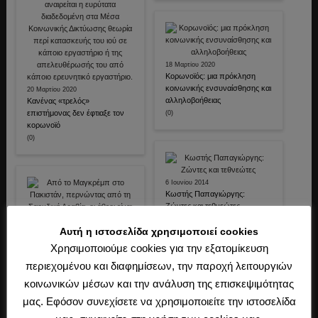
18 Μαρτίου 2020
Κορωνοϊός: μια πρόκληση
κοινωνικής ενσυναίσθησης και
20 Μαρτίου 2020
αλληλοβοήθειας
Κανένας «τρελός»
επιστήμονας δεν έφτιαξε τον
(0)
κορωνοϊό
(0)
6 Ιουνίου 2014
Κωστής Παπαγιώργης:
Ζώντες και τεθνεώτες
(0)
Αυτή η ιστοσελίδα χρησιμοποιεί cookies
Χρησιμοποιούμε cookies για την εξατομίκευση
περιεχομένου και διαφημίσεων, την παροχή λειτουργιών
29 Σεπτεμβρίου 2018
Η Αθεΐα στον ισλαμικό κόσμο
κοινωνικών μέσων και την ανάλυση της επισκεψιμότητας
(0)
μας. Εφόσον συνεχίσετε να χρησιμοποιείτε την ιστοσελίδα
20 Νοεμβρίου 2016
Κλεομένης Γ΄ της Σπάρτης: Ο