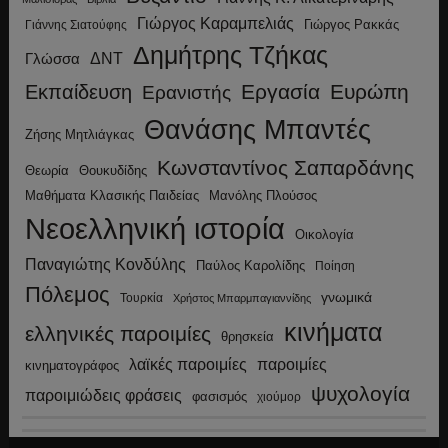
Γιώργος Καραμπελιάς
Γιώργος Ρακκάς
Γιάννης Σιατούφης
Δημήτρης Τζήκας
ΔΝΤ
Γλώσσα
Εργασία
Ευρώπη
Εκπαίδευση
Ερανιστής
Θανάσης Μπαντές
Ζήσης Μητλιάγκας
Κωνσταντίνος Σαπαρδάνης
Θεωρία
Θουκυδίδης
Μανόλης Πλούσος
Μαθήματα Κλασικής Παιδείας
Νεοελληνική ιστορία
Οικολογία
Παναγιώτης Κονδύλης
Παύλος Καρολίδης
Ποίηση
Πόλεμος
γνωμικά
Τουρκία
Χρήστος Μπαρμπαγιαννίδης
κινήματα
ελληνικές παροιμίες
θρησκεία
λαϊκές παροιμίες
παροιμίες
κινηματογράφος
ψυχολογία
παροιμιώδεις φράσεις
φασισμός
χιούμορ