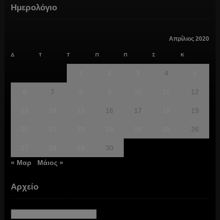
Ημερολόγιο
Απρίλιος 2020
Δ
Τ
Τ
Π
Π
Σ
Κ
1
2
3
4
5
6
7
8
9
10
11
12
13
14
15
16
17
18
19
20
21
22
23
24
25
26
27
28
29
30
« Μαρ
Μάιος »
Αρχείο
Αρχείο