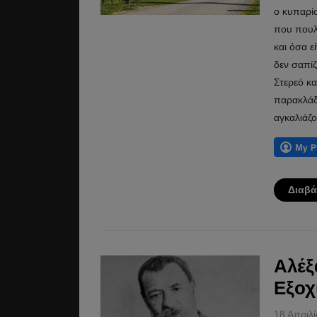
ο κυπαρίσ
που πουλι
και όσα 
δεν σαπίζ
Στερεό κα
παρακλάδι
αγκαλιάζο
Διαβά
Αλέξ
Εξοχ
18 Απριλ