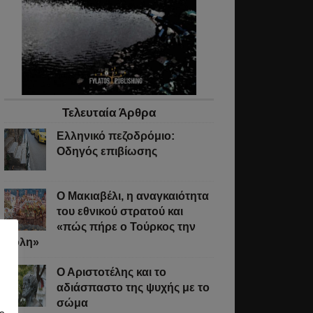
δρύλλια
κων
υ
Τελευταία Άρθρα
Ελληνικό πεζοδρόμιο:
Οδηγός επιβίωσης
ής
Ο Μακιαβέλι, η αναγκαιότητα
orized
,
του εθνικού στρατού και
μός
«πώς πήρε ο Τούρκος την
Πόλη»
Ο Αριστοτέλης και το
αδιάσπαστο της ψυχής με το
σώμα