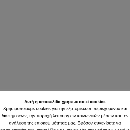
ή
δεν
πεύ
18
Απριλίο
2020
από
Ερανιστ
στην
Uncateg
Πολιτισ
Αυτή η ιστοσελίδα χρησιμοποιεί cookies
Το
Χρησιμοποιούμε cookies για την εξατομίκευση περιεχομένου και
κράτος
διαφημίσεων, την παροχή λειτουργιών κοινωνικών μέσων και την
από
ανάλυση της επισκεψιμότητας μας. Εφόσον συνεχίσετε να
μόνο