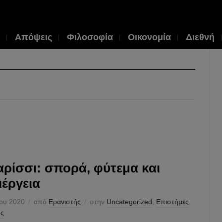
Απόψεις
Φιλοσοφία
Οικονομία
Διεθνή
ρίσσι: σπορά, φύτεμα και
ιέργεια
ίου 2020
από
Ερανιστής
στην
Uncategorized
,
Επιστήμες
,
ός