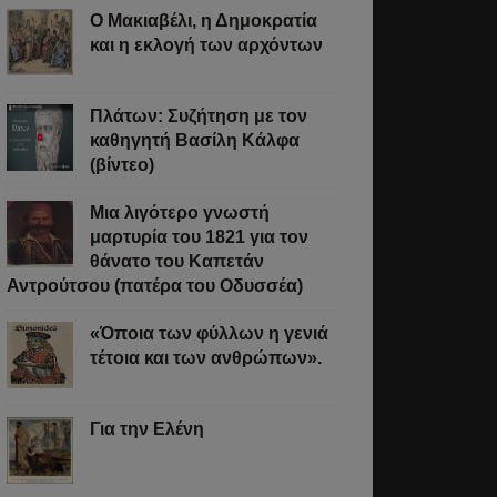
Ο Μακιαβέλι, η Δημοκρατία
και η εκλογή των αρχόντων
τικοί
Πλάτων: Συζήτηση με τον
καθηγητή Βασίλη Κάλφα
(βίντεο)
Μια λιγότερο γνωστή
μαρτυρία του 1821 για τον
θάνατο του Καπετάν
Αντρούτσου (πατέρα του Οδυσσέα)
«Όποια των φύλλων η γενιά
τέτοια και των ανθρώπων».
Για την Ελένη