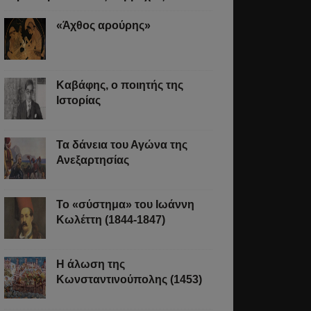
«Άχθος αρούρης»
Καβάφης, ο ποιητής της
Ιστορίας
υς
Τα δάνεια του Αγώνα της
Ανεξαρτησίας
γήσουμε
Το «σύστημα» του Ιωάννη
Κωλέττη (1844-1847)
Η άλωση της
Κωνσταντινούπολης (1453)