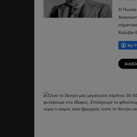
Ἡ Πούλια
Ἀναγνώστ
σήμαντρο
Καλύβια 
Διαβά