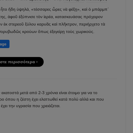
 ἦτο ἤδη ὑψηλά, «τέσσαρες ὧρες νὰ φέξῃ», καὶ ὁ μπάρμπ᾽
ης, ἀφοῦ ἐξύπνισε τὸν ἱερέα, κατασκευάσας πρόχειρον
ν ἐκ στερεοῦ ξύλου καρυᾶς καὶ πλῆκτρον, περιήρχετο τὰ
θορυβωδῶς κρούων ὅπως ἐξεγείρῃ τοὺς χωρικούς.
στε περισσότερα ›
Μαθ
πω
να
φυτ
σπό