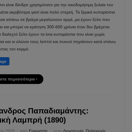
σι είναι δένδρο χρησιμότατο για την οικοδομήσιμη ξυλεία του
έται ακριβότερα γιατί είναι πολύ στερεή. Τα ξερικά κυπαρίσσια
είναι απάνω σε βράχια μεγαλώνουν αργά, μα έχουν ξύλο που
ει και μπορεί να κράτηση 300-600 χρόνια όταν δεν βρέχεται.
ι διαλεχτό ξύλο έχουν τα ίσια κυπαρίσσια που είναι χωρίς
α και οι κλώνοι τους λεπτοί και πυκνοί πηγαίνουν κατά επάνω
ντας τον κορμό.
στε περισσότερα ›
ανδρος Παπαδιαμάντης:
ικὴ Λαμπρή (1890)
ίου 2020
από
Ερανιστής
στην
Λογοτεχνία
,
Πολιτισμός