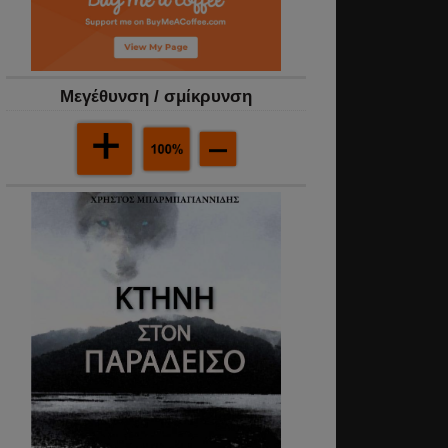
Mεγέθυνση / σμίκρυνση
αίνουμε
ς
εύουμε
ρους