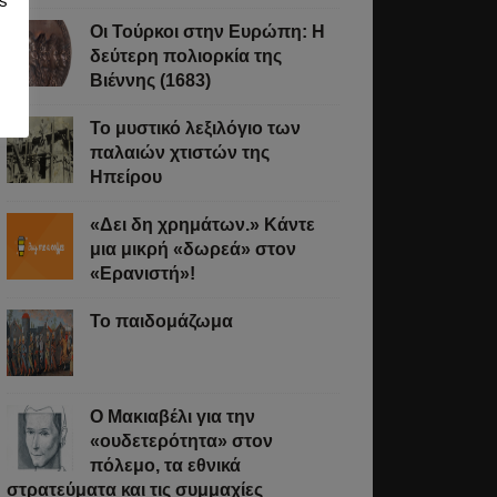
s
Οι Τούρκοι στην Ευρώπη: Η
δεύτερη πολιορκία της
Βιέννης (1683)
ριθεί
Το μυστικό λεξιλόγιο των
παλαιών χτιστών της
ς
Ηπείρου
«Δει δη χρημάτων.» Κάντε
ωσης
μια μικρή «δωρεά» στον
«Ερανιστή»!
γηθεί
Το παιδομάζωμα
O Μακιαβέλι για την
«ουδετερότητα» στον
πόλεμο, τα εθνικά
στρατεύματα και τις συμμαχίες