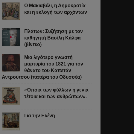
Ο Μακιαβέλι, η Δημοκρατία
και η εκλογή των αρχόντων
Πλάτων: Συζήτηση με τον
καθηγητή Βασίλη Κάλφα
(βίντεο)
Μια λιγότερο γνωστή
μαρτυρία του 1821 για τον
θάνατο του Καπετάν
Αντρούτσου (πατέρα του Οδυσσέα)
«Όποια των φύλλων η γενιά
τέτοια και των ανθρώπων».
Για την Ελένη