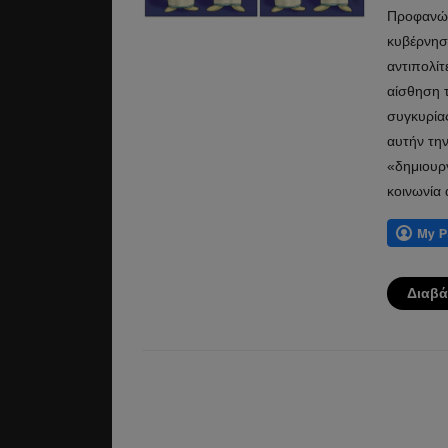
Προφανώς,
κυβέρνηση
αντιπολίτ
αίσθηση τ
συγκυρίας
αυτήν την
«δημιουργ
κοινωνία
Διαβά