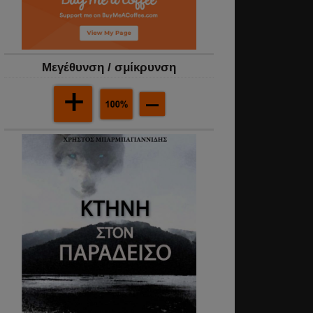
Mεγέθυνση / σμίκρυνση