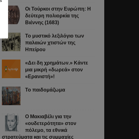
s
Οι Τούρκοι στην Ευρώπη: Η
δεύτερη πολιορκία της
Βιέννης (1683)
Το μυστικό λεξιλόγιο των
παλαιών χτιστών της
Ηπείρου
«Δει δη χρημάτων.» Κάντε
μια μικρή «δωρεά» στον
«Ερανιστή»!
Το παιδομάζωμα
O Μακιαβέλι για την
«ουδετερότητα» στον
πόλεμο, τα εθνικά
στρατεύματα και τις συμμαχίες