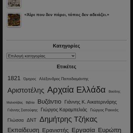
«Χέρι που δεν πάρει, τόπος δεν αδειάζει.»
Κατηγορίες
Κατηγορίες
Ετικέτες
1821
Αλέξανδρος Παπαδιαμάντης
Όμηρος
Αρχαία Ελλάδα
Αριστοτέλης
Βασίλης
Βυζάντιο
Γιάννης Κ. Αικατερινάρης
Μαλισιόβας
Βιβλία
Γιώργος Καραμπελιάς
Γιώργος Ρακκάς
Γιάννης Σιατούφης
Δημήτρης Τζήκας
ΔΝΤ
Γλώσσα
Εργασία
Ευρώπη
Εκπαίδευση
Ερανιστής