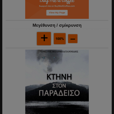
Mεγέθυνση / σμίκρυνση