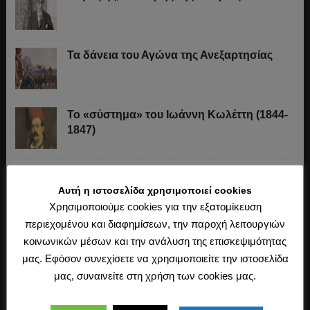
Τα δάνεια του Αγώνα της Ανεξαρτησίας
Το «σύστημα» του Ιωάννη Κωλέττη (1844-
1847)
«Η της Γ΄ Σεπτεμβρίου εν Αθήναις Εθνική
των Ελλήνων Συνέλευσις»
Αυτή η ιστοσελίδα χρησιμοποιεί cookies
Χρησιμοποιούμε cookies για την εξατομίκευση
περιεχομένου και διαφημίσεων, την παροχή λειτουργιών
Οι Ξεκουκούλωτοι και οι Χαΐνηδες της
κοινωνικών μέσων και την ανάλυση της επισκεψιμότητας
Κρήτης
μας. Εφόσον συνεχίσετε να χρησιμοποιείτε την ιστοσελίδα
μας, συναινείτε στη χρήση των cookies μας.
Η άλωση της Κωνσταντινούπολης (1453)