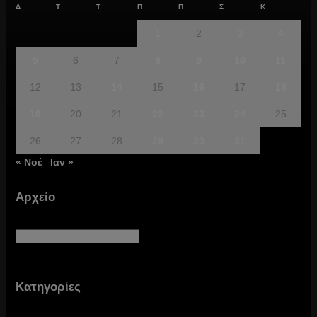
Δ
Τ
Τ
Π
Π
Σ
Κ
1
2
3
4
5
6
7
8
9
10
11
12
13
14
15
16
17
18
19
20
21
22
23
24
25
26
27
28
29
30
31
« Νοέ
Ιαν »
Αρχείο
Αρχείο
Κατηγορίες