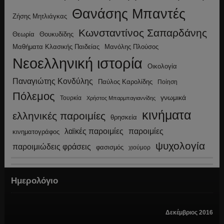
Θανάσης Μπαντές
Ζήσης Μητλιάγκας
Κωνσταντίνος Σαπαρδάνης
Θεωρία
Θουκυδίδης
Μανόλης Πλούσος
Μαθήματα Κλασικής Παιδείας
Νεοελληνική ιστορία
Οικολογία
Παναγιώτης Κονδύλης
Παύλος Καρολίδης
Ποίηση
Πόλεμος
γνωμικά
Τουρκία
Χρήστος Μπαρμπαγιαννίδης
κινήματα
ελληνικές παροιμίες
θρησκεία
λαϊκές παροιμίες
παροιμίες
κινηματογράφος
ψυχολογία
παροιμιώδεις φράσεις
φασισμός
χιούμορ
Ημερολόγιο
Δεκέμβριος 2016