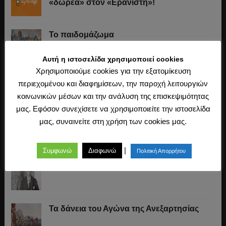
«δωρεά» στον «Ερανιστή»!
Το παιδομάζωμα
Αυτή η ιστοσελίδα χρησιμοποιεί cookies
Χρησιμοποιούμε cookies για την εξατομίκευση
O Μακιαβέλι για την «ουδετερότητα» στον
περιεχομένου και διαφημίσεων, την παροχή λειτουργιών
πόλεμο, τα εθνικά στρατεύματα και τις
κοινωνικών μέσων και την ανάλυση της επισκεψιμότητας
συμμαχίες
μας. Εφόσον συνεχίσετε να χρησιμοποιείτε την ιστοσελίδα
μας, συναινείτε στη χρήση των cookies μας.
«Άχθος αρούρης»
|
Συμφωνώ
Διαφωνώ
Πολιτική Απορρήτου
Καβάφης, ο ποιητής της Ιστορίας
Τα δάνεια του Αγώνα της Ανεξαρτησίας