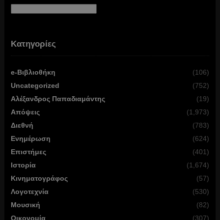
Αρχείο
Κατηγορίες
e-Βιβλιοθήκη
(106)
Uncategorized
(752)
Αλέξανδρος Παπαδιαμάντης
(19)
Απόψεις
(1,973)
Διεθνή
(783)
Ενημέρωση
(624)
Επιστήμες
(401)
Ιστορία
(1,674)
Κινηματογράφος
(57)
Λογοτεχνία
(530)
Μουσική
(82)
Οικονομία
(307)