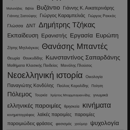
Βυζάντιο
Γιάννης Κ. Αικατερινάρης
Μαλισιόβας
Βιβλία
Γιώργος Καραμπελιάς
Γιώργος Ρακκάς
Γιάννης Σιατούφης
Δημήτρης Τζήκας
ΔΝΤ
Γλώσσα
Εργασία
Ευρώπη
Εκπαίδευση
Ερανιστής
Θανάσης Μπαντές
Ζήσης Μητλιάγκας
Κωνσταντίνος Σαπαρδάνης
Θεωρία
Θουκυδίδης
Μανόλης Πλούσος
Μαθήματα Κλασικής Παιδείας
Νεοελληνική ιστορία
Οικολογία
Παναγιώτης Κονδύλης
Παύλος Καρολίδης
Ποίηση
Πόλεμος
γνωμικά
Τουρκία
Χρήστος Μπαρμπαγιαννίδης
κινήματα
ελληνικές παροιμίες
θρησκεία
λαϊκές παροιμίες
παροιμίες
κινηματογράφος
ψυχολογία
παροιμιώδεις φράσεις
φασισμός
χιούμορ