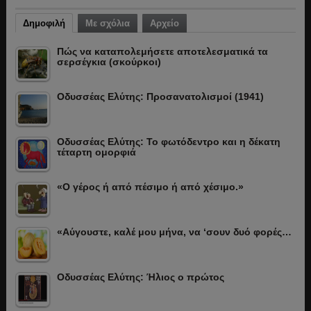
Δημοφιλή
Με σχόλια
Αρχείο
Πώς να καταπολεμήσετε αποτελεσματικά τα
σερσέγκια (σκούρκοι)
Οδυσσέας Ελύτης: Προσανατολισμοί (1941)
Οδυσσέας Ελύτης: Το φωτόδεντρο και η δέκατη
τέταρτη ομορφιά
«Ο γέρος ή από πέσιμο ή από χέσιμο.»
«Αύγουστε, καλέ μου μήνα, να ‘σουν δυό φορές…
Οδυσσέας Ελύτης: Ήλιος ο πρώτος