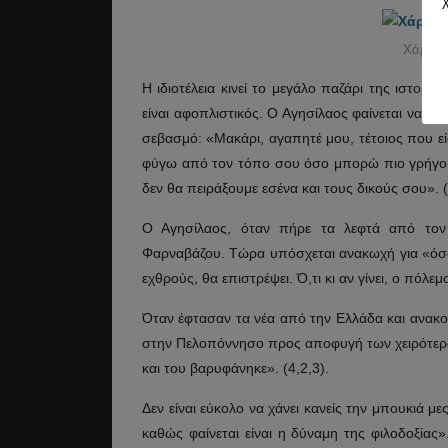
Χάρτης 
Η ιδιοτέλεια κινεί το μεγάλο παζάρι της ιστορία
είναι αφοπλιστικός. Ο Αγησίλαος φαίνεται να κα
σεβασμό: «Μακάρι, αγαπητέ μου, τέτοιος που είσ
φύγω από τον τόπο σου όσο μπορώ πιο γρήγορ
δεν θα πειράξουμε εσένα και τους δικούς σου». (
Ο Αγησίλαος, όταν πήρε τα λεφτά από τον 
Φαρναβάζου. Τώρα υπόσχεται ανακωχή για «όσο
εχθρούς, θα επιστρέψει. Ό,τι κι αν γίνει, ο πόλεμο
Όταν έφτασαν τα νέα από την Ελλάδα και ανακο
στην Πελοπόννησο προς αποφυγή των χειρότερων
και του βαρυφάνηκε». (4,2,3).
Δεν είναι εύκολο να χάνει κανείς την μπουκιά μ
καθώς φαίνεται είναι η δύναμη της φιλοδοξίας