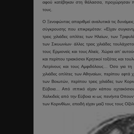
αφού κατέβηκαν στη θάλασσα, προχώρησαν π
τους.
Ο Ξενοφώντας απαριθμεί αναλυτικά τις δυνάμει
σύγκρουσης που επικρεμόταν: «Είχαν συγκεντρ
τρεις χιλιάδες οπλίτες των Ηλείων, των Τριφυλ
των Σικυωνίων· άλλες τρεις χιλιάδες τουλάχισ
τους Ερμιονείς και τους Αλιείς. Χώρια απ’ αυτ
και περίπου τριακόσιοι Κρητικοί τοξότες και το
Λετρίνους και τους Αμφιδόλους… Όσο για τη 
χιλιάδες οπλίτες των Αθηναίων, περίπου εφτά χ
των Βοιωτών, περίπου τρεις χιλιάδες των Κοριν
Εύβοια… Από ιππικό είχαν κάπου οχτακόσιου
Χαλκιδείς από την Εύβοια κι ως πενήντα Οπουν
των Κορινθίων, επειδή είχαν μαζί τους τους Οζόλ