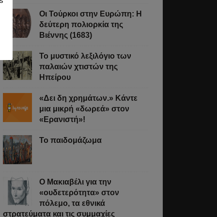
s
Οι Τούρκοι στην Ευρώπη: Η
δεύτερη πολιορκία της
Βιέννης (1683)
Το μυστικό λεξιλόγιο των
παλαιών χτιστών της
Ηπείρου
«Δει δη χρημάτων.» Κάντε
μια μικρή «δωρεά» στον
«Ερανιστή»!
Το παιδομάζωμα
O Μακιαβέλι για την
«ουδετερότητα» στον
πόλεμο, τα εθνικά
στρατεύματα και τις συμμαχίες