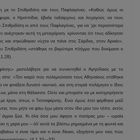
ση με το Σπιθριδάτη και τους Παφλαγόνες: «Καθώς όμως οι
φυρα, ο Ηριππίδας έβαλε ταξιάρχους και λοχαγούς να τους
Σπιθριδάτη κι από τους Παφλαγόνες, για να ‘χει περισσότερα
 ανέχτηκαν αυτή τη μεταχείριση· κρίνοντας ότι τους αδίκησαν
ς και σηκώθηκαν νύχτα να πάνε στις Σάρδεις, στον Αριαίο».
ου Σπιθριδάτη «στάθηκε το βαρύτερο πλήγμα που δοκίμασε ο
,1,28).
φάνης» μεσολάβησε για να συναντηθεί ο Αγησίλαος με το
 είπε: «Τον καιρό που πολεμούσατε τους Αθηναίους στάθηκα
 να φτιάξετε δυνατό ναυτικό, και στη στεριά πολέμησα ο ίδιος
ως μέσα στη θάλασσα. Ούτε και μπορείτε να με κατηγορήσετε
 ή με έργα, όπως ο Τισσαφέρνης. Ενώ όμως έτσι φέρθηκα μαζί
άντια, που μήτε να φάω έχω μέσα στον ίδιο μου τον τόπο, εκτός
’ άγρια ζώα. Κι όλα όσα μου άφησε ο πατέρας μου – ωραία
ταν η χαρά μου – όλ’ αυτά τα βλέπω ρημαγμένα με τη φωτιά και
αίνω τι είναι τίμιο και τι είναι δίκαιο, εξηγήστε μου σεις πώς
ευγνωμοσύνης». (4,1,32—33).