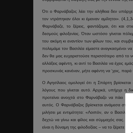
Ότι ο Φαρνάβαζος λέει την αλήθεια δεν υπάρχε
τον ντράπηκαν όλοι κι έμειναν αμίλητοι». (4,1
Φαρνάβαζε, το ξέρεις, φαντάζομαι, ότι και στ
δεσμούς φιλοξενίας. Όταν ωστόσο γίνεται πόλεμ
του ακόμη κι εναντίον των φίλων του, και συμβα
πολεμάμε τον Βασιλέα είμαστε αναγκασμένοι να
δεν θα μας ευχαριστούσε περισσότερο από το να
αλλάξεις αφέντη, κι αντί το Βασιλέα να έχεις εμ
προσκυνάς κανέναν, μήτε αφέντη να ‘χεις, παρά θ
Ο Αγησίλαος ομολογεί ότι η Σπάρτη βρίσκεται 
λόγους που γίνεται αυτό. Αρχικά, υπήρχε η 
προτείνει ανοιχτά στο Φαρνάβαζο να πάει με 
αυτός. Ο Φαρνάβαζος βρίσκεται ανάμεσα στις σ
μιλήσει με εντιμότητα: «Λοιπόν, αν ο Βασιλεύς
δεχτώ να γίνω και φίλος και σύμμαχός σας. Αν 
είναι η δύναμη της φιλοδοξίας – να το ξέρετε καλ