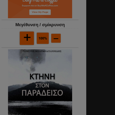
Mεγέθυνση / σμίκρυνση