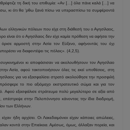
θρέφτιζε τη δική του επιθυμία: «Αν […] όλα πάνε καλά […] να
εχάσω, κι ότι θα ‘ρθω ξανά πίσω να υπερασπίσω τα συμφέροντά
άλλων ελληνικών πόλεων που είχε στη διάθεσή του ο Αγησίλαος,
ρο είναι ότι ο Αγησίλαος δεν είχε καμία πρόθεση να αφήσει την
 όρισε αρμοστή στην Ασία τον Εύξενο, αφήνοντάς του όχι
πορέσει να διαφεντέψει τις πόλεις». (4,2,5).
ν συγκινημένοι κι αποφάσισαν να ακολουθήσουν τον Αγησίλαο
την Ασία, αφού τακτοποιήσουν όλες τις εκεί υποθέσεις, στη
γησίλαος για να εξασφαλίσει στρατό ακολούθησε την προσφιλή
ρόσφερε το πιο αξιόμαχο εκστρατευτικό σώμα και για τον
ό. Αφού εξασφάλισε στράτευμα πολύ μεγαλύτερο σε αξία από
α, επέστρεψε στην Πελοπόννησο κάνοντας την ίδια διαδρομή,
τίον των Ελλήνων.
ίχαν ήδη αρχίσει. Οι Λακεδαιμόνιοι είχαν κάποιες απώλειες,
λαν κοντά στην Επιείκεια. Αμέσως, όμως, άλλαξαν πορεία, και