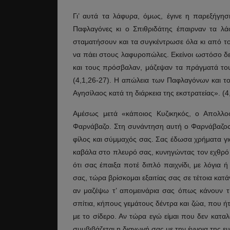
Γι’ αυτά τα λάφυρα, όμως, έγινε η παρεξήγη
Παφλαγόνες κι ο Σπιθριδάτης έπαιρναν τα λά
σταματήσουν και τα συγκέντρωσε όλα κι από το 
να πάει στους λαφυροπώλες. Εκείνοι ωστόσο δεν
και τους πρόσβαλαν, μάζεψαν τα πράγματά του
(4,1,26-27). Η απώλεια των Παφλαγόνων και τ
Αγησίλαος κατά τη διάρκεια της εκστρατείας». (4
Αμέσως μετά «κάποιος Κυζικηκός, ο Απολλο
Φαρνάβαζο. Στη συνάντηση αυτή ο Φαρνάβαζος
φίλος και σύμμαχός σας. Σας έδωσα χρήματα για
καβάλα στο πλευρό σας, κυνηγώντας τον εχθρό 
ότι σας έπαιξα ποτέ διπλό παιχνίδι, με λόγια
σας, τώρα βρίσκομαι εξαιτίας σας σε τέτοια κατ
αν μαζέψω τ’ απομεινάρια σας όπως κάνουν τ
σπίτια, κήπους γεμάτους δέντρα και ζώα, που ή
με το σίδερο. Αν τώρα εγώ είμαι που δεν καταλαβ
συμβιβάζεται η διαγωγή σας με την έννοια της 