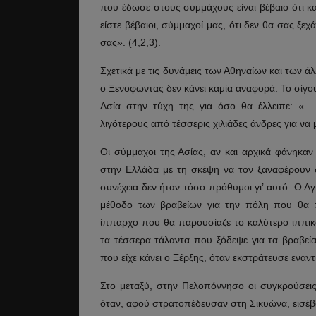
που έδωσε στους συμμάχους είναι βέβαιο ότι κα
είστε βέβαιοι, σύμμαχοί μας, ότι δεν θα σας ξ
σας». (4,2,3).
Σχετικά με τις δυνάμεις των Αθηναίων και των 
ο Ξενοφώντας δεν κάνει καμία αναφορά. Το σίγου
Ασία στην τύχη της για όσο θα έλλειπε: «…
λιγότερους από τέσσερις χιλιάδες άνδρες για να μ
Οι σύμμαχοι της Ασίας, αν και αρχικά φάνηκα
στην Ελλάδα με τη σκέψη να τον ξαναφέρουν σ
συνέχεια δεν ήταν τόσο πρόθυμοι γι’ αυτό. Ο Α
μέθοδο των βραβείων για την πόλη που θα π
ίππαρχο που θα παρουσίαζε το καλύτερο ιππικ
τα τέσσερα τάλαντα που ξόδεψε για τα βραβεί
που είχε κάνει ο Ξέρξης, όταν εκστράτευσε εναν
Στο μεταξύ, στην Πελοπόννησο οι συγκρούσεις ε
όταν, αφού στρατοπέδευσαν στη Σικυώνα, εισέβα