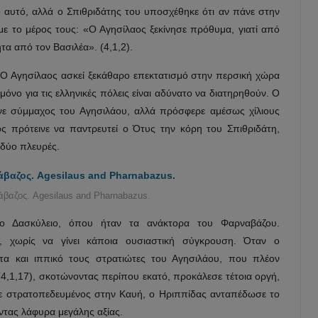
όνο αυτό, αλλά ο Σπιθριδάτης του υποσχέθηκε ότι αν πάνε στην
 με το μέρος τους: «Ο Αγησίλαος ξεκίνησε πρόθυμα, γιατί από
τα από τον Βασιλέα». (4,1,2).
 Ο Αγησίλαος ασκεί ξεκάθαρο επεκτατισμό στην περσική χώρα
όνο για τις ελληνικές πόλεις είναι αδύνατο να διατηρηθούν. Ο
ινε σύμμαχος του Αγησιλάου, αλλά πρόσφερε αμέσως χίλιους
ος πρότεινε να παντρευτεί ο Ότυς την κόρη του Σπιθριδάτη,
 δύο πλευρές.
βαζος. Agesilaus and Pharnabazus.
το Δασκύλειο, όπου ήταν τα ανάκτορα του Φαρναβάζου.
ή, χωρίς να γίνει κάποια ουσιαστική σύγκρουση. Όταν ο
α και ιππικό τους στρατιώτες του Αγησιλάου, που πλέον
(4,1,17), σκοτώνοντας περίπου εκατό, προκάλεσε τέτοια οργή,
κε στρατοπεδευμένος στην Καυή, ο Ηριππίδας ανταπέδωσε το
ντας λάφυρα μεγάλης αξίας.