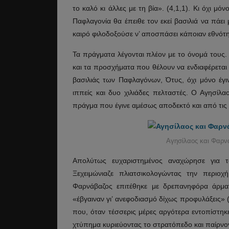
το καλό κι άλλες με τη βία». (4,1,1). Κι όχι μ
Παφλαγονία θα έπειθε τον εκεί βασιλιά να πάει
καιρό φιλοδοξούσε ν’ αποσπάσει κάποιαν εθνότη
Τα πράγματα λέγονται πλέον με το όνομά τους.
και τα προσχήματα που θέλουν να ενδιαφέρεται μ
βασιλιάς των Παφλαγόνων, Ότυς, όχι μόνο έγ
ιππείς και δυο χιλιάδες πελταστές. Ο Αγησίλα
πράγμα που έγινε αμέσως αποδεκτό και από τις
Αγησίλαος και Φαρνά
Απολύτως ευχαριστημένος αναχώρησε για 
Ξεχειμώνιαζε πλιατσικολογώντας την περιοχ
Φαρνάβαζος επιτέθηκε με δρεπανηφόρα άρματ
«έβγαιναν γι’ ανεφοδιασμό δίχως προφυλάξεις» 
που, όταν τέσσερις μέρες αργότερα εντοπίστη
χτύπημα κυριεύοντας το στρατόπεδο και παίρνο