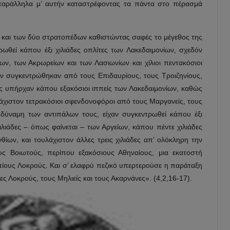
αράλληλα μ’ αυτήν καταστρέφοντας τα πάντα στο πέρασμά
ς και των δύο στρατοπέδων καθιστώντας σαφές το μέγεθος της
ωθεί κάπου έξι χιλιάδες οπλίτες των Λακεδαιμονίων, σχεδόν
ίων, των Ακρωρείων και των Λασιωνίων και χίλιοι πεντακόσιοι
τον συγκεντρώθηκαν από τους Επιδαυρίους, τους Τροιζηνίους,
ούς υπήρχαν κάπου εξακόσιοι ιππείς των Λακεδαιμονίων, καθώς
υλάχιστον τετρακόσιοι σφενδονοφόροι από τους Μαργανείς, τους
δύναμη των αντιπάλων τους, είχαν συγκεντρωθεί κάπου έξι
ιλιάδες – όπως φαίνεται – των Αργείων, κάπου πέντε χιλιάδες
θίων, και τουλάχιστον άλλες τρεις χιλιάδες απ’ ολόκληρη την
ς Βοιωτούς, περίπου εξακόσιους Αθηναίους, μια εκατοστή
τίους Λοκρούς. Και σ’ ελαφρύ πεζικό υπερτερούσε η παράταξη
ες Λοκρούς, τους Μηλιείς και τους Ακαρνάνες». (4,2,16-17).