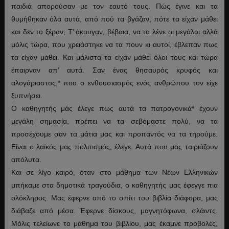
παιδιά απορούσαν με τον εαυτό τους. Πώς έγινε και τα
θυμήθηκαν όλα αυτά, από πού τα βγάζαν, πότε τα είχαν μάθει
και δεν το ξέραν; Τ’ άκουγαν, βέβαια, να τα λένε οι μεγάλοι αλλά
μόλις τώρα, που χρειάστηκε να τα πουν κι αυτοί, έβλεπαν πως
τα είχαν μάθει. Και μάλιστα τα είχαν μάθει όλοι τους και τώρα
έπαιρναν απ’ αυτά. Σαν ένας θησαυρός κρυφός και
αλογάριαστος,
*
που ο ενθουσιασμός ενός ανθρώπου τον είχε
ξυπνήσει.
Ο καθηγητής μάς έλεγε πως αυτά τα πατρογονικά
*
έχουν
μεγάλη σημασία, πρέπει να τα σεβόμαστε πολύ, να τα
προσέχουμε σαν τα μάτια μας και προπαντός να τα τηρούμε.
Είναι ο λαϊκός μας πολιτισμός, έλεγε. Αυτά που μας ταιριάζουν
απόλυτα.
Και σε λίγο καιρό, όταν στο μάθημα των Νέων Ελληνικών
μπήκαμε στα δημοτικά τραγούδια, ο καθηγητής μας έφεγγε πια
ολόκληρος. Μας έφερνε από το σπίτι του βιβλία διάφορα, μας
διάβαζε από μέσα. Έφερνε δίσκους, μαγνητόφωνα, σλάιντς.
Μόλις τελείωνε το μάθημα του βιβλίου, μας έκαμνε προβολές,