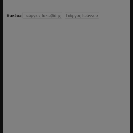
Ετικέτες
Γεώργιος Ιακωβίδης
Γιώργος Ιωάννου