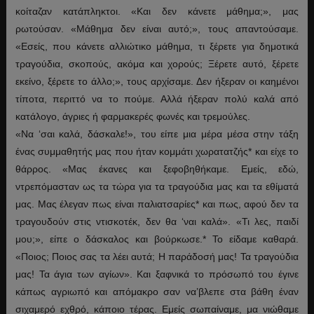
κοίταζαν κατάπληκτοι. «Και δεν κάνετε μάθημα;», μας
ρωτούσαν. «Μάθημα δεν είναι αυτό;», τους απαντούσαμε.
«Εσείς, που κάνετε αλλιώτικο μάθημα, τι ξέρετε για δημοτικά
τραγούδια, σκοπούς, ακόμα και χορούς; Ξέρετε αυτό, ξέρετε
εκείνο, ξέρετε το άλλο;», τους αρχίσαμε. Δεν ήξεραν οι καημένοι
τίποτα, περιττό να το πούμε. Αλλά ήξεραν πολύ καλά από
κατάλογο, άγριες ή φαρμακερές φωνές και τρεμούλες.
«Να ‘σαι καλά, δάσκαλε!», του είπε μια μέρα μέσα στην τάξη
ένας συμμαθητής μας που ήταν κομμάτι χωρατατζής
*
και είχε το
θάρρος. «Μας έκανες και ξεφοβηθήκαμε. Εμείς, εδώ,
ντρεπόμασταν ως τα τώρα για τα τραγούδια μας και τα εθίματά
μας. Μας έλεγαν πως είναι παλιατσαρίες
*
και πως, αφού δεν τα
τραγουδούν στις ντισκοτέκ, δεν θα ‘ναι καλά». «Τι λες, παιδί
μου;», είπε ο δάσκαλος και βούρκωσε.
*
Το είδαμε καθαρά.
«Ποιος; Ποιος σας τα λέει αυτά; Η παράδοσή μας! Τα τραγούδια
μας! Τα άγια των αγίων». Και ξαφνικά το πρόσωπό του έγινε
κάπως αγριωπό και απόμακρο σαν να’βλεπε στα βάθη έναν
σιχαμερό εχθρό, κάποιο τέρας. Εμείς σωπαίναμε, μα νιώθαμε