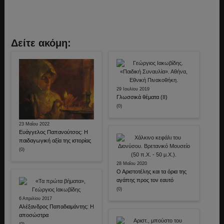
Δείτε ακόμη:
29 Ιουλίου 2019
Γλωσσικά θέματα (ΙΙ)
(0)
23 Μαΐου 2022
Ευάγγελος Παπανούτσος: Η
παιδαγωγική αξία της ιστορίας
(0)
28 Μαΐου 2020
Ο Αριστοτέλης και τα όρια της
αγάπης προς τον εαυτό
(0)
6 Απριλίου 2017
Αλέξανδρος Παπαδιαμάντης: Η
αποσώστρα