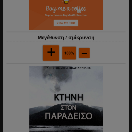
Mεγέθυνση / σμίκρυνση