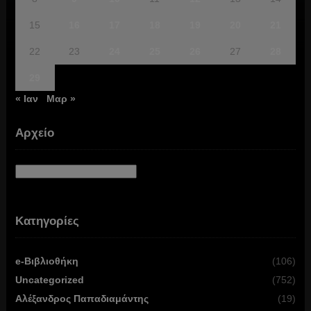
15
16
17
18
19
20
21
22
23
24
25
26
27
28
29
« Ιαν
Μαρ »
Αρχείο
Αρχείο
Κατηγορίες
e-Βιβλιοθήκη
(106)
Uncategorized
(752)
Αλέξανδρος Παπαδιαμάντης
(19)