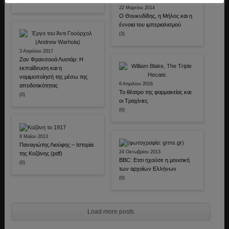
(0)
22 Μαρτίου 2014
Ο Θουκυδίδης, η Μήλος και η
έννοια του ιμπεριαλισμού
(3)
3 Απριλίου 2017
Ζαν Φρανσουά Λυοτάρ: Η
εκπαίδευση και η
νομιμοποίησή της μέσω της
6 Απριλίου 2016
αποδοτικότητας
Το θέατρο της φαρμακείας και
(0)
οι Τραχίνιες
(0)
8 Μαΐου 2013
Παναγιώτης Λιούφης – Ιστορία
24 Οκτωβρίου 2013
της Κοζάνης (pdf)
BBC: Ετσι ηχούσε η μουσική
(0)
των αρχαίων Ελλήνων
(0)
Load more posts