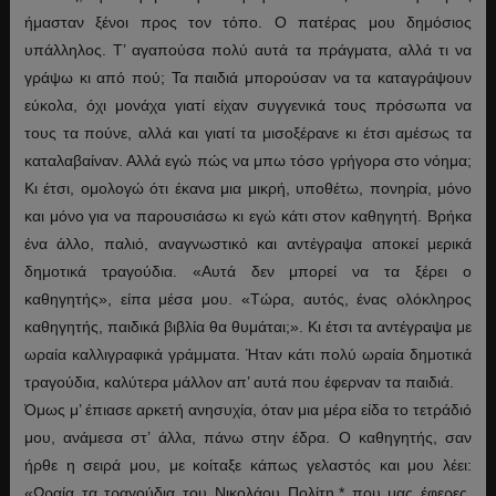
ήμασταν ξένοι προς τον τόπο. Ο πατέρας μου δημόσιος
υπάλληλος. Τ’ αγαπούσα πολύ αυτά τα πράγματα, αλλά τι να
γράψω κι από πού; Τα παιδιά μπορούσαν να τα καταγράψουν
εύκολα, όχι μονάχα γιατί είχαν συγγενικά τους πρόσωπα να
τους τα πούνε, αλλά και γιατί τα μισοξέρανε κι έτσι αμέσως τα
καταλαβαίναν. Αλλά εγώ πώς να μπω τόσο γρήγορα στο νόημα;
Κι έτσι, ομολογώ ότι έκανα μια μικρή, υποθέτω, πονηρία, μόνο
και μόνο για να παρουσιάσω κι εγώ κάτι στον καθηγητή. Βρήκα
ένα άλλο, παλιό, αναγνωστικό και αντέγραψα αποκεί μερικά
δημοτικά τραγούδια. «Αυτά δεν μπορεί να τα ξέρει ο
καθηγητής», είπα μέσα μου. «Τώρα, αυτός, ένας ολόκληρος
καθηγητής, παιδικά βιβλία θα θυμάται;». Κι έτσι τα αντέγραψα με
ωραία καλλιγραφικά γράμματα. Ήταν κάτι πολύ ωραία δημοτικά
τραγούδια, καλύτερα μάλλον απ’ αυτά που έφερναν τα παιδιά.
Όμως μ’ έπιασε αρκετή ανησυχία, όταν μια μέρα είδα το τετράδιό
μου, ανάμεσα στ’ άλλα, πάνω στην έδρα. Ο καθηγητής, σαν
ήρθε η σειρά μου, με κοίταξε κάπως γελαστός και μου λέει:
«Ωραία τα τραγούδια του Νικολάου Πολίτη,
*
που μας έφερες.