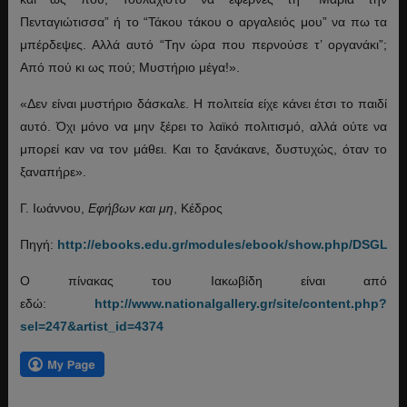
Πενταγιώτισσα” ή το “Τάκου τάκου ο αργαλειός μου” να πω τα
μπέρδεψες. Αλλά αυτό “Την ώρα που περνούσε τ’ οργανάκι”;
Από πού κι ως πού; Μυστήριο μέγα!».
«Δεν είναι μυστήριο δάσκαλε. Η πολιτεία είχε κάνει έτσι το παιδί
αυτό. Όχι μόνο να μην ξέρει το λαϊκό πολιτισμό, αλλά ούτε να
μπορεί καν να τον μάθει. Και το ξανάκανε, δυστυχώς, όταν το
ξαναπήρε».
Γ. Ιωάννου,
Εφήβων και μη
, Κέδρος
Πηγή:
http://ebooks.edu.gr/modules/ebook/show.php/DSGL105
Ο πίνακας του Ιακωβίδη είναι από
εδώ:
http://www.nationalgallery.gr/site/content.php?
sel=247&artist_id=4374