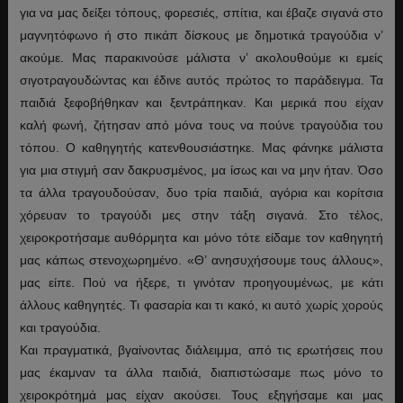
για να μας δείξει τόπους, φορεσιές, σπίτια, και έβαζε σιγανά στο
μαγνητόφωνο ή στο πικάπ δίσκους με δημοτικά τραγούδια ν’
ακούμε. Μας παρακινούσε μάλιστα ν’ ακολουθούμε κι εμείς
σιγοτραγουδώντας και έδινε αυτός πρώτος το παράδειγμα. Τα
παιδιά ξεφοβήθηκαν και ξεντράπηκαν. Και μερικά που είχαν
καλή φωνή, ζήτησαν από μόνα τους να πούνε τραγούδια του
τόπου. Ο καθηγητής κατενθουσιάστηκε. Μας φάνηκε μάλιστα
για μια στιγμή σαν δακρυσμένος, μα ίσως και να μην ήταν. Όσο
τα άλλα τραγουδούσαν, δυο τρία παιδιά, αγόρια και κορίτσια
χόρευαν το τραγούδι μες στην τάξη σιγανά. Στο τέλος,
χειροκροτήσαμε αυθόρμητα και μόνο τότε είδαμε τον καθηγητή
μας κάπως στενοχωρημένο. «Θ’ ανησυχήσουμε τους άλλους»,
μας είπε. Πού να ήξερε, τι γινόταν προηγουμένως, με κάτι
άλλους καθηγητές. Τι φασαρία και τι κακό, κι αυτό χωρίς χορούς
και τραγούδια.
Και πραγματικά, βγαίνοντας διάλειμμα, από τις ερωτήσεις που
μας έκαμναν τα άλλα παιδιά, διαπιστώσαμε πως μόνο το
χειροκρότημά μας είχαν ακούσει. Τους εξηγήσαμε και μας