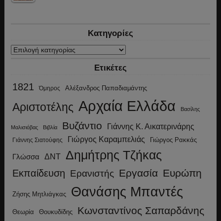
Κατηγορίες
Κατηγορίες
Ετικέτες
1821
Αλέξανδρος Παπαδιαμάντης
Όμηρος
Αρχαία Ελλάδα
Αριστοτέλης
Βασίλης
Βυζάντιο
Γιάννης Κ. Αικατερινάρης
Μαλισιόβας
Βιβλία
Γιώργος Καραμπελιάς
Γιώργος Ρακκάς
Γιάννης Σιατούφης
Δημήτρης Τζήκας
ΔΝΤ
Γλώσσα
Εργασία
Ευρώπη
Εκπαίδευση
Ερανιστής
Θανάσης Μπαντές
Ζήσης Μητλιάγκας
Κωνσταντίνος Σαπαρδάνης
Θεωρία
Θουκυδίδης