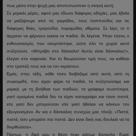
πως μέσα στην ψυχή μας αποτυπωνόταν η σκηνή αυτή.
Σε μερικές μέρες, αφού μας έδωσε διάφορες οδηγίες, μας έβαλε
να μαζέψουμε από τις γιαγιάδες, τους παππούδες και τις
διάφορες θείες, τραγούδια, παραμύθια, εθίματα. Σε λίγο, το τι
άρχισαν να φέρνουν εκείνα τα παιδιά, δε λέγεται. Ήταν τόσος ο
ενθουσιασμός που σκορπίστηκε, ώστε όλο το χωριό αυτό
συζητούσε. «Μπράβο στο δάσκαλο! Αυτός είναι δάσκαλος!»,
έλεγαν στο καφενείο. Και το θεωρούσαν τιμή τους, να καθίσει
στο τραπέζι τους και να τον κεράσουν.
Εμείς, στην τάξη, κάθε τόσο διαβάζαμε από αυτά, από τη
συγκομιδή, που είχαν φέρει τα παιδιά, τα συζητούσαμε και
μερικά, με τη βοήθεια των παιδιών, τα γράφαμε σωστότερα,
γιατί ορισμένα παιδιά δεν τα είχαν καταγράψει και τόσο πιστά,
είτε γιατί δεν μπορούσαν είτε γιατί ήθελαν να κάνουν τον
εξευγενισμένο. Αν και ο δάσκαλος συνεχώς μας τόνιζε: «Πιστά,
πιστά, όσο μπορείτε πιο πιστά. Δεν είναι δική σας δουλειά να τα
διορθώσετε».
Πάντως, η δική μου η θέση ήταν κάπως δύσκολη. Εμείς