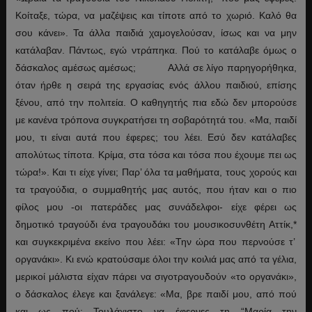
Κοίταξε, τώρα, να μαζέψεις και τίποτε από το χωριό. Καλό θα
σου κάνει». Τα άλλα παιδιά χαμογελούσαν, ίσως και να μην
κατάλαβαν. Πάντως, εγώ ντράπηκα. Πού το κατάλαβε όμως ο
δάσκαλος αμέσως αμέσως; Αλλά σε λίγο παρηγορήθηκα,
όταν ήρθε η σειρά της εργασίας ενός άλλου παιδιού, επίσης
ξένου, από την πολιτεία. Ο καθηγητής πια εδώ δεν μπορούσε
με κανένα τρόπονα συγκρατήσει τη σοβαρότητά του. «Μα, παιδί
μου, τι είναι αυτά που έφερες; του λέει. Εσύ δεν κατάλαβες
απολύτως τίποτα. Κρίμα, στα τόσα και τόσα που έχουμε πει ως
τώρα!». Και τι είχε γίνει; Παρ’ όλα τα μαθήματα, τους χορούς και
τα τραγούδια, ο συμμαθητής μας αυτός, που ήταν και ο πιο
φίλος μου -οι πατεράδες μας συνάδελφοι- είχε φέρει ως
δημοτικό τραγούδι ένα τραγουδάκι του μουσικοσυνθέτη Αττίκ,
*
και συγκεκριμένα εκείνο που λέει: «Την ώρα που περνούσε τ’
οργανάκι». Κι ενώ κρατούσαμε όλοι την κοιλιά μας από τα γέλια,
μερικοί μάλιστα είχαν πάρει να σιγοτραγουδούν «το οργανάκι»,
ο δάσκαλος έλεγε και ξανάλεγε: «Μα, βρε παιδί μου, από πού
και ως πού; Τουλάχιστο να έφερνες τη “Μαρία την