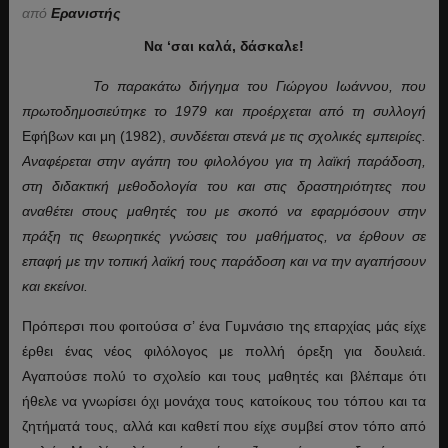
από
Ερανιστής
Να ‘σαι καλά, δάσκαλε!
Το παρακάτω διήγημα του Γιώργου Ιωάννου, που
πρωτοδημοσιεύτηκε το 1979 και προέρχεται από τη συλλογή
Εφήβων και μη (1982),
συνδέεται στενά με τις σχολικές εμπειρίες.
Αναφέρεται στην αγάπη του φιλολόγου για τη λαϊκή παράδοση,
στη διδακτική μεθοδολογία του και στις δραστηριότητες που
αναθέτει στους μαθητές του με σκοπό να εφαρμόσουν στην
πράξη τις θεωρητικές γνώσεις του μαθήματος, να έρθουν σε
επαφή με την τοπική λαϊκή τους παράδοση και να την αγαπήσουν
και εκείνοι.
Π
ρόπερσι που φοιτούσα σ’ ένα Γυμνάσιο της επαρχίας μάς είχε
έρθει ένας νέος φιλόλογος με πολλή όρεξη για δουλειά.
Αγαπούσε πολύ το σχολείο και τους μαθητές και βλέπαμε ότι
ήθελε να γνωρίσει όχι μονάχα τους κατοίκους του τόπου και τα
ζητήματά τους, αλλά και καθετί που είχε συμβεί στον τόπο από