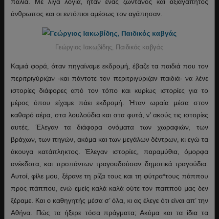
παλιά. Με λίγα λόγια, ήταν ένας ζωντανός και αξιαγάπητος
άνθρωπος και οι εντόπιοι αμέσως τον αγάπησαν.
Γεώργιος Ιακωβίδης, Παιδικός καβγάς
Καμιά φορά, όταν πηγαίναμε εκδρομή, έβαζε τα παιδιά που τον
περιτριγύριζαν -και πάντοτε τον περιτριγύριζαν παιδιά- να λένε
ιστορίες διάφορες από τον τόπο και κυρίως ιστορίες για το
μέρος όπου είχαμε πάει εκδρομή. Ήταν ωραία μέσα στον
καθαρό αέρα, στα λουλούδια και στα φυτά, ν’ ακούς τις ιστορίες
αυτές. Έλεγαν τα διάφορα ονόματα των χωραφιών, των
βράχων, των πηγών, ακόμα και των μεγάλων δέντρων, κι εγώ τα
άκουγα κατάπληκτος. Έλεγαν ιστορίες, παραμύθια, όμορφα
ανέκδοτα, και προπάντων τραγουδούσαν δημοτικά τραγούδια.
Αυτοί, φίλε μου, ξέρανε τη ρίζα τους και τη φύτρα
*
τους πάππου
προς πάππου, ενώ εμείς καλά καλά ούτε τον παππού μας δεν
ξέραμε. Και ο καθηγητής μέσα σ’ όλα, κι ας έλεγε ότι είναι απ’ την
Αθήνα. Πώς τα ήξερε τόσα πράγματα; Ακόμα και τα ίδια τα