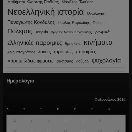
Μανόλης Πλούσος
Μαθήματα Κλασικής Παιδείας
Νεοελληνική ιστορία
Οικολογία
Παναγιώτης Κονδύλης
Παύλος Καρολίδης
Ποίηση
Πόλεμος
γνωμικά
Τουρκία
Χρήστος Μπαρμπαγιαννίδης
κινήματα
ελληνικές παροιμίες
θρησκεία
λαϊκές παροιμίες
παροιμίες
κινηματογράφος
ψυχολογία
παροιμιώδεις φράσεις
φασισμός
χιούμορ
Ημερολόγιο
Φεβρουάριος 2016
Δ
Τ
Τ
Π
Π
Σ
Κ
1
2
3
4
5
6
7
8
9
10
11
12
13
14