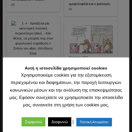
ομοφυλοφιλία και ο φασισμός
(0)
(3)
24 Ιουλίου 2022
19 Δεκεμβρίου 2014
Πόντιος Πιλάτος
Τζόγος: Μονά κερδίζουν (180),
Αυτή η ιστοσελίδα χρησιμοποιεί cookies
(0)
ζυγά χάνουμε (εκλογές)…
(1)
Χρησιμοποιούμε cookies για την εξατομίκευση
περιεχομένου και διαφημίσεων, την παροχή λειτουργιών
κοινωνικών μέσων και την ανάλυση της επισκεψιμότητας
μας. Εφόσον συνεχίσετε να χρησιμοποιείτε την ιστοσελίδα
μας, συναινείτε στη χρήση των cookies μας.
15 Ιανουαρίου 2018
|
Συμφωνώ
Διαφωνώ
Πολιτική Απορρήτου
Ο Μεσαίωνας στη δυτική
Ευρώπη. Φεουδαλισμός