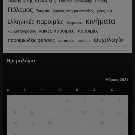
Παναγιώτης Κονδύλης
Παύλος Καρολίδης
Ποίηση
Πόλεμος
γνωμικά
Τουρκία
Χρήστος Μπαρμπαγιαννίδης
κινήματα
ελληνικές παροιμίες
θρησκεία
λαϊκές παροιμίες
παροιμίες
κινηματογράφος
ψυχολογία
παροιμιώδεις φράσεις
φασισμός
χιούμορ
Ημερολόγιο
Μάρτιος 2021
Δ
Τ
Τ
Π
Π
Σ
Κ
1
2
3
4
5
6
7
8
9
10
11
12
13
14
15
16
17
18
19
20
21