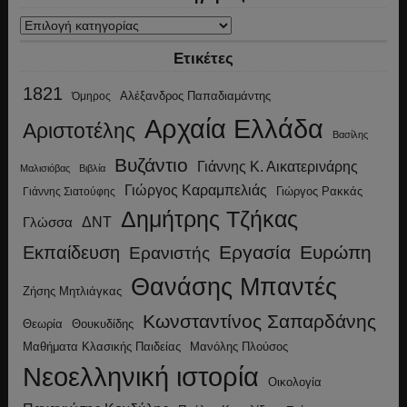
Κατηγορίες
Ετικέτες
1821
Αλέξανδρος Παπαδιαμάντης
Όμηρος
Αρχαία Ελλάδα
Αριστοτέλης
Βασίλης
Βυζάντιο
Γιάννης Κ. Αικατερινάρης
Μαλισιόβας
Βιβλία
Γιώργος Καραμπελιάς
Γιώργος Ρακκάς
Γιάννης Σιατούφης
Δημήτρης Τζήκας
ΔΝΤ
Γλώσσα
Εργασία
Ευρώπη
Εκπαίδευση
Ερανιστής
Θανάσης Μπαντές
Ζήσης Μητλιάγκας
Κωνσταντίνος Σαπαρδάνης
Θεωρία
Θουκυδίδης
Μανόλης Πλούσος
Μαθήματα Κλασικής Παιδείας
Νεοελληνική ιστορία
Οικολογία