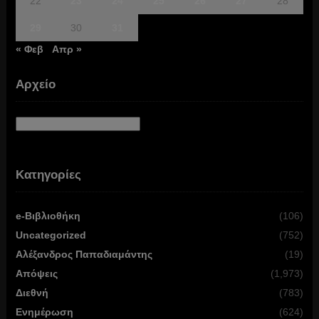
22
23
24
25
26
27
28
29
30
31
« Φεβ
Απρ »
Αρχείο
Αρχείο
Κατηγορίες
e-Βιβλιοθήκη
(106)
Uncategorized
(752)
Αλέξανδρος Παπαδιαμάντης
(19)
Απόψεις
(1,973)
Διεθνή
(783)
Ενημέρωση
(624)