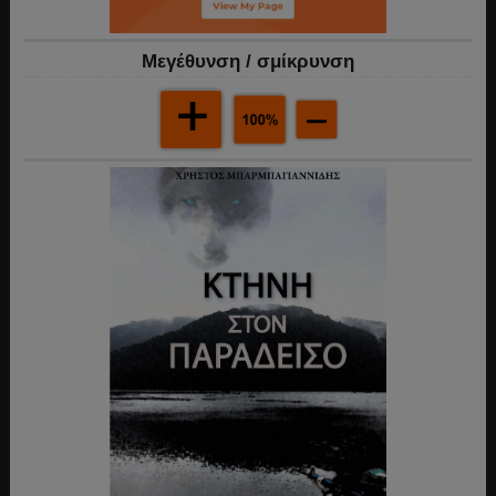
Mεγέθυνση / σμίκρυνση