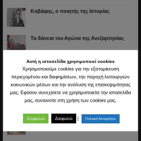
Καβάφης, ο ποιητής της Ιστορίας
Τα δάνεια του Αγώνα της Ανεξαρτησίας
Αυτή η ιστοσελίδα χρησιμοποιεί cookies
Το «σύστημα» του Ιωάννη Κωλέττη (1844-
Χρησιμοποιούμε cookies για την εξατομίκευση
1847)
περιεχομένου και διαφημίσεων, την παροχή λειτουργιών
κοινωνικών μέσων και την ανάλυση της επισκεψιμότητας
μας. Εφόσον συνεχίσετε να χρησιμοποιείτε την ιστοσελίδα
Η άλωση της Κωνσταντινούπολης (1453)
μας, συναινείτε στη χρήση των cookies μας.
|
Συμφωνώ
Διαφωνώ
Πολιτική Απορρήτου
Ο Μακιαβέλι, η Δημοκρατία και η εκλογή
των αρχόντων