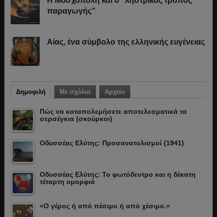
Η Μοσχόπολη και ο “ληστρικός τρόπος
παραγωγής”
Αίας, ένα σύμβολο της ελληνικής ευγένειας
Δημοφιλή
Με σχόλια
Αρχείο
Πώς να καταπολεμήσετε αποτελεσματικά τα
σερσέγκια (σκούρκοι)
Οδυσσέας Ελύτης: Προσανατολισμοί (1941)
Οδυσσέας Ελύτης: Το φωτόδεντρο και η δέκατη
τέταρτη ομορφιά
«Ο γέρος ή από πέσιμο ή από χέσιμο.»