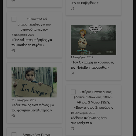
μην το φοβερίζεις.»
(0)
7 Νοεμβρίου 2019
«Πολλοί μπαρμπέρηδες για
του κασίδη το κεφάλι.»
(0)
1 Νοεμβρίου 2019
«Τον Οκτώβρη τα κουδούνια,
τον Νοέμβρη παραμύθια.»
(0)
21 Οκτωβρίου 2019
«Κάθε πόνος είναι πόνος, μα
του φαγητού μεγαλύτερος.»
10 Οκτωβρίου 2019
(0)
«Αξίζει ο άνθρωπος όσο
συλλογίζεται.»
(0)