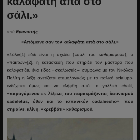
καλαφάτη απά στο
σάλι.»
από
Ερανιστής
«Απόμεινε σαν τον καλαφάτη απά στο σάλι.»
«Σάλι»[1] εδώ είναι η σχεδία («σάλι του καθαρισμού»), ο
«πάκτων»[2], η κατασκευή που στηρίζει τον μάστορα που
καλαφατίζει, ένα είδος «σκαλωσιάς»· σύμφωνα με τον Νικόλαο
Πολίτη η λέξη σχετίζεται ετυμολογικώς με το ιταλικό scialupp·
ενδέχεται όμως και να ελήφθη από το γαλλικό chalit,
«παραγόμενου εκ λέξεως του παρακμάζοντος λατινισμού
cadeletus, όθεν και το ισπανικόν cadaleecho», που
σημαίνει κλίνη, «κρεββάτι» καθαρισμού.