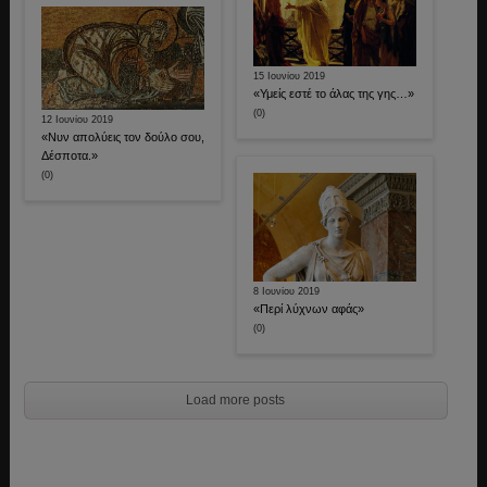
15 Ιουνίου 2019
«Υμείς εστέ το άλας της γης…»
(0)
12 Ιουνίου 2019
«Νυν απολύεις τον δούλο σου,
Δέσποτα.»
(0)
8 Ιουνίου 2019
«Περί λύχνων αφάς»
(0)
Load more posts