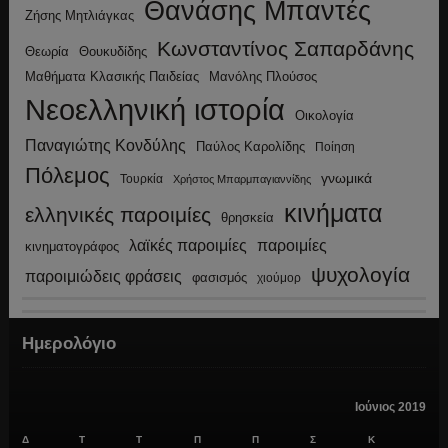
Θανάσης Μπαντές
Ζήσης Μητλιάγκας
Κωνσταντίνος Σαπαρδάνης
Θεωρία
Θουκυδίδης
Μανόλης Πλούσος
Μαθήματα Κλασικής Παιδείας
Νεοελληνική ιστορία
Οικολογία
Παναγιώτης Κονδύλης
Παύλος Καρολίδης
Ποίηση
Πόλεμος
γνωμικά
Τουρκία
Χρήστος Μπαρμπαγιαννίδης
κινήματα
ελληνικές παροιμίες
θρησκεία
λαϊκές παροιμίες
παροιμίες
κινηματογράφος
ψυχολογία
παροιμιώδεις φράσεις
φασισμός
χιούμορ
Ημερολόγιο
Ιούνιος 2019
Δ
Τ
Τ
Π
Π
Σ
Κ