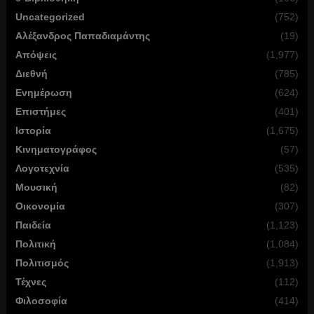
Uncategorized
(752)
Αλέξανδρος Παπαδιαμάντης
(19)
Απόψεις
(1,977)
Διεθνή
(785)
Ενημέρωση
(624)
Επιστήμες
(401)
Ιστορία
(1,675)
Κινηματογράφος
(57)
Λογοτεχνία
(535)
Μουσική
(82)
Οικονομία
(307)
Παιδεία
(1,123)
Πολιτική
(1,084)
Πολιτισμός
(1,913)
Τέχνες
(112)
Φιλοσοφία
(414)