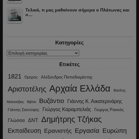
Τελικά, τι μας μαθαίνουν σήμερα ο Πλάτωνας και
ο…
Κατηγορίες
Κατηγορίες
Ετικέτες
1821
Αλέξανδρος Παπαδιαμάντης
Όμηρος
Αρχαία Ελλάδα
Αριστοτέλης
Βασίλης
Βυζάντιο
Γιάννης Κ. Αικατερινάρης
Μαλισιόβας
Βιβλία
Γιώργος Καραμπελιάς
Γιώργος Ρακκάς
Γιάννης Σιατούφης
Δημήτρης Τζήκας
ΔΝΤ
Γλώσσα
Εργασία
Ευρώπη
Εκπαίδευση
Ερανιστής