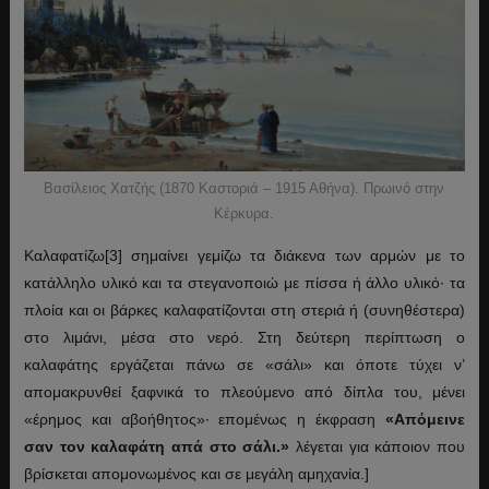
Βασίλειος Χατζής (1870 Καστοριά – 1915 Αθήνα). Πρωινό στην
Κέρκυρα.
Καλαφατίζω[3] σημαίνει γεμίζω τα διάκενα των αρμών με το
κατάλληλο υλικό και τα στεγανοποιώ με πίσσα ή άλλο υλικό· τα
πλοία και οι βάρκες καλαφατίζονται στη στεριά ή (συνηθέστερα)
στο λιμάνι, μέσα στο νερό. Στη δεύτερη περίπτωση ο
καλαφάτης εργάζεται πάνω σε «σάλι» και όποτε τύχει ν’
απομακρυνθεί ξαφνικά το πλεούμενο από δίπλα του, μένει
«έρημος και αβοήθητος»· επομένως η έκφραση
«Απόμεινε
σαν τον καλαφάτη απά στο σάλι.»
λέγεται για κάποιον που
βρίσκεται απομονωμένος και σε μεγάλη αμηχανία.]