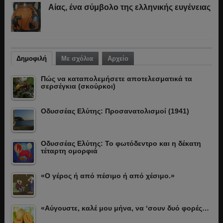
Αίας, ένα σύμβολο της ελληνικής ευγένειας
Δημοφιλή
Με σχόλια
Αρχείο
Πώς να καταπολεμήσετε αποτελεσματικά τα
σερσέγκια (σκούρκοι)
Οδυσσέας Ελύτης: Προσανατολισμοί (1941)
Οδυσσέας Ελύτης: Το φωτόδεντρο και η δέκατη
τέταρτη ομορφιά
«Ο γέρος ή από πέσιμο ή από χέσιμο.»
«Αύγουστε, καλέ μου μήνα, να ‘σουν δυό φορές…