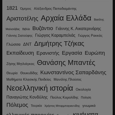
1821
Αλέξανδρος Παπαδιαμάντης
Όμηρος
Αρχαία Ελλάδα
Αριστοτέλης
Βασίλης
Βυζάντιο
Γιάννης Κ. Αικατερινάρης
Μαλισιόβας
Βιβλία
Γιώργος Καραμπελιάς
Γιώργος Ρακκάς
Γιάννης Σιατούφης
Δημήτρης Τζήκας
ΔΝΤ
Γλώσσα
Εργασία
Ευρώπη
Εκπαίδευση
Ερανιστής
Θανάσης Μπαντές
Ζήσης Μητλιάγκας
Κωνσταντίνος Σαπαρδάνης
Θεωρία
Θουκυδίδης
Μανόλης Πλούσος
Μαθήματα Κλασικής Παιδείας
Νεοελληνική ιστορία
Οικολογία
Παναγιώτης Κονδύλης
Παύλος Καρολίδης
Ποίηση
Πόλεμος
γνωμικά
Τουρκία
Χρήστος Μπαρμπαγιαννίδης
κινήματα
ελληνικές παροιμίες