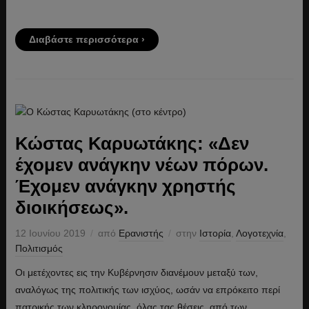
Διαβάστε περισσότερα ›
Κώστας Καρυωτάκης: «Δεν
έχομεν ανάγκην νέων πόρων.
Έχομεν ανάγκην χρηστής
διοικήσεως».
12 Ιουνίου 2019
από
Ερανιστής
στην
Ιστορία
,
Λογοτεχνία
,
Πολιτισμός
Οι μετέχοντες εις την Κυβέρνησιν διανέμουν μεταξύ των,
αναλόγως της πολιτικής των ισχύος, ωσάν να επρόκειτο περί
πατρικής των κληρονομίας, όλας τας θέσεις, από των