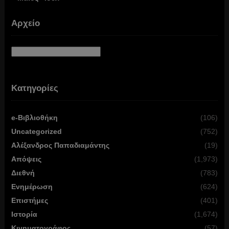
Αρχείο
Αρχείο
Κατηγορίες
e-Βιβλιοθήκη
(106)
Uncategorized
(752)
Αλέξανδρος Παπαδιαμάντης
(19)
Απόψεις
(1,973)
Διεθνή
(783)
Ενημέρωση
(624)
Επιστήμες
(401)
Ιστορία
(1,674)
Κινηματογράφος
(57)