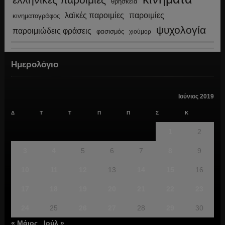
θρησκεία
λαϊκές παροιμίες
παροιμίες
κινηματογράφος
ψυχολογία
παροιμιώδεις φράσεις
φασισμός
χιούμορ
Ημερολόγιο
Ιούνιος 2019
Δ
Τ
Τ
Π
Π
Σ
Κ
1
2
3
4
5
6
7
8
9
10
11
12
13
14
15
16
17
18
19
20
21
22
23
24
25
26
27
28
29
30
« Μάιος
Ιούλ »