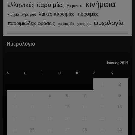
κινήματα
ελληνικές παροιμίες
θρησκεία
λαϊκές παροιμίες
παροιμίες
κινηματογράφος
ψυχολογία
παροιμιώδεις φράσεις
φασισμός
χιούμορ
Ημερολόγιο
Ιούνιος 2019
Δ
Τ
Τ
Π
Π
Σ
Κ
1
2
3
4
5
6
7
8
9
10
11
12
13
14
15
16
17
18
19
20
21
22
23
24
25
26
27
28
29
30