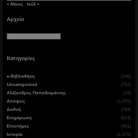
« Μάιος
Ιούλ »
Αρχείο
Αρχείο
Κατηγορίες
e-Βιβλιοθήκη
(106)
Uncategorized
(752)
Αλέξανδρος Παπαδιαμάντης
(19)
Απόψεις
(1,975)
Διεθνή
(784)
Ενημέρωση
(624)
Επιστήμες
(401)
Ιστορία
(1,675)