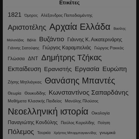
Ετικέτες
1821
Αλέξανδρος Παπαδιαμάντης
Όμηρος
Αρχαία Ελλάδα
Αριστοτέλης
Βασίλης
Βυζάντιο
Γιάννης Κ. Αικατερινάρης
Μαλισιόβας
Βιβλία
Γιώργος Καραμπελιάς
Γιώργος Ρακκάς
Γιάννης Σιατούφης
Δημήτρης Τζήκας
ΔΝΤ
Γλώσσα
Εργασία
Ευρώπη
Εκπαίδευση
Ερανιστής
Θανάσης Μπαντές
Ζήσης Μητλιάγκας
Κωνσταντίνος Σαπαρδάνης
Θεωρία
Θουκυδίδης
Μανόλης Πλούσος
Μαθήματα Κλασικής Παιδείας
Νεοελληνική ιστορία
Οικολογία
Παναγιώτης Κονδύλης
Παύλος Καρολίδης
Ποίηση
Πόλεμος
γνωμικά
Τουρκία
Χρήστος Μπαρμπαγιαννίδης