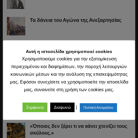
Τα δάνεια του Αγώνα της Ανεξαρτησίας
Το «σύστημα» του Ιωάννη Κωλέττη (1844-
Αυτή η ιστοσελίδα χρησιμοποιεί cookies
1847)
Χρησιμοποιούμε cookies για την εξατομίκευση
περιεχομένου και διαφημίσεων, την παροχή λειτουργιών
Η άλωση της Κωνσταντινούπολης (1453)
κοινωνικών μέσων και την ανάλυση της επισκεψιμότητας
μας. Εφόσον συνεχίσετε να χρησιμοποιείτε την ιστοσελίδα
μας, συναινείτε στη χρήση των cookies μας.
Ο Μακιαβέλι, η Δημοκρατία και η εκλογή
των αρχόντων
|
Συμφωνώ
Διαφωνώ
Πολιτική Απορρήτου
«Όποιος δεν ξέρει τι να κάνει χτενίζει τους
σκύλους.»