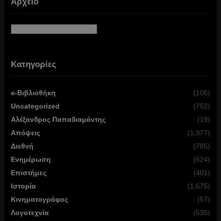
Αρχείο
Αρχείο
Κατηγορίες
e-Βιβλιοθήκη
(106)
Uncategorized
(752)
Αλέξανδρος Παπαδιαμάντης
(19)
Απόψεις
(1,977)
Διεθνή
(785)
Ενημέρωση
(624)
Επιστήμες
(401)
Ιστορία
(1,675)
Κινηματογράφος
(57)
Λογοτεχνία
(535)