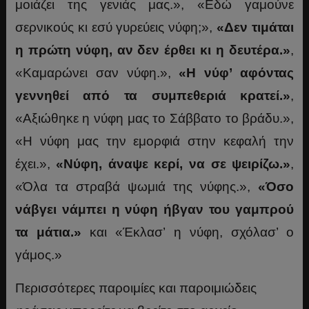
μοιάζει της γενιάς μας.», «Εδώ γαμούνε
σερνικούς κι εσύ γυρεύεις νύφη;»,
«Δεν τιμάται
η πρώτη νύφη, αν δεν έρθει κι η δευτέρα.»
,
«Καμαρώνει σαν νύφη.»,
«Η νύφ’ αφόντας
γεννηθεί από τα συμπεθεριά κρατεί.»
,
«Αξιώθηκε η νύφη μας το Σάββατο το βράδυ.»,
«Η νύφη μας την εμορφιά στην κεφαλή την
έχει.»,
«Νύφη, άναψε κερί, να σε ψειρίζω.»
,
«Όλα τα στραβά ψωμιά της νύφης.»,
«Όσο
νάβγει νάμπει η νύφη ήβγαν του γαμπρού
τα μάτια.»
και «Έκλασ’ η νύφη, σχόλασ’ ο
γάμος.»
Περισσότερες παροιμίες και παροιμιώδεις