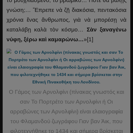
τὸ μουχλιασμένο, τὸ βρώμικο… Πότε θὰ βάλῃς
γνώση;… Ἔπρεπε νὰ ζῇ διακόσια, πεντακόσια
χρόνια ἕνας ἄνθρωπος, γιὰ νὰ μπορέσῃ νὰ
καταλάβῃ καλὰ τὸν κόσμο…
Σὰν ξαναγένω
νύφη, ξέρω καὶ καμαρώνω…
»[1]
Ο Γάμος των Αρνολφίνι (πίνακας γνωστός και
σαν Το Πορτρέτο των Αρνολφίνι ή Οι
αρραβώνες των Αρνολφίνι) είναι ελαιογραφία
του Φλαμανδού ζωγράφου Γιαν βαν Άικ, που
φιλοτεχνήθηκε το 1434 και σήμερα βρίσκεται