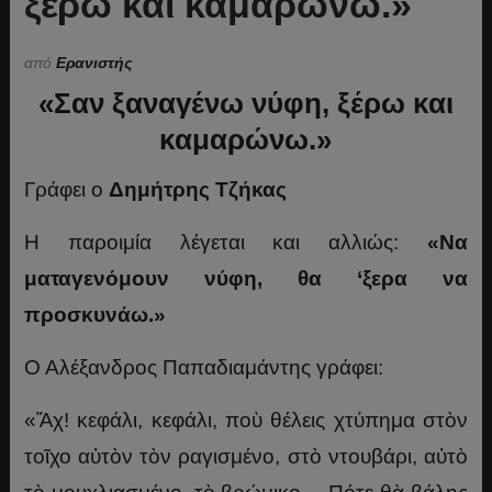
ξέρω και καμαρώνω.»
από
Ερανιστής
«Σαν ξαναγένω νύφη, ξέρω και
καμαρώνω.»
Γράφει ο
Δημήτρης Τζήκας
Η παροιμία λέγεται και αλλιώς:
«Να
ματαγενόμουν νύφη, θα ‘ξερα να
προσκυνάω.»
Ο Αλέξανδρος Παπαδιαμάντης γράφει:
«Ἄχ! κεφάλι, κεφάλι, ποὺ θέλεις χτύπημα στὸν
τοῖχο αὐτὸν τὸν ραγισμένο, στὸ ντουβάρι, αὐτὸ