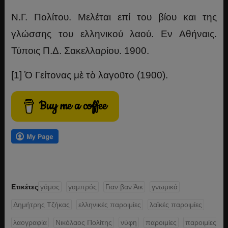
Ν.Γ. Πολίτου. Μελέται επί του βίου και της
γλώσσης του ελληνικού λαού. Εν Αθήναις.
Τύποις Π.Δ. Σακελλαρίου. 1900.
[1] Ὁ Γείτονας μὲ τὸ λαγοῦτο (1900).
Buy me a coffee
Ετικέτες
γάμος
γαμπρός
Γιαν βαν Άικ
γνωμικά
Δημήτρης Τζήκας
ελληνικές παροιμίες
λαϊκές παροιμίες
λαογραφία
Νικόλαος Πολίτης
νύφη
παροιμίες
παροιμίες