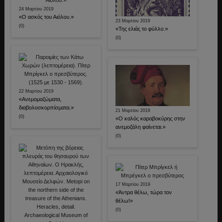
24 Μαρτίου 2019
«Ο ασκός του Αιόλου.»
23 Μαρτίου 2019
(0)
«Της ελιάς το φύλλο.»
(0)
22 Μαρτίου 2019
«Ανεμομαζώματα,
διαβολοσκορπίσματα.»
21 Μαρτίου 2019
(0)
«Ο καλός καραβοκύρης στην
ανεμοζάλη φαίνεται.»
(0)
17 Μαρτίου 2019
«Άντρα θέλω, τώρα τον
θέλω!»
(0)