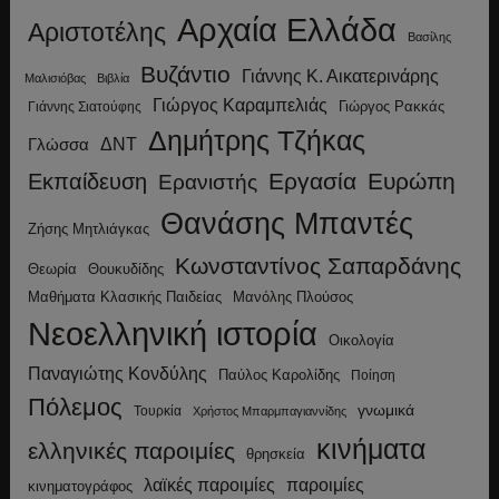
Αρχαία Ελλάδα
Αριστοτέλης
Βασίλης
Βυζάντιο
Γιάννης Κ. Αικατερινάρης
Μαλισιόβας
Βιβλία
Γιώργος Καραμπελιάς
Γιώργος Ρακκάς
Γιάννης Σιατούφης
Δημήτρης Τζήκας
ΔΝΤ
Γλώσσα
Εργασία
Ευρώπη
Εκπαίδευση
Ερανιστής
Θανάσης Μπαντές
Ζήσης Μητλιάγκας
Κωνσταντίνος Σαπαρδάνης
Θεωρία
Θουκυδίδης
Μανόλης Πλούσος
Μαθήματα Κλασικής Παιδείας
Νεοελληνική ιστορία
Οικολογία
Παναγιώτης Κονδύλης
Παύλος Καρολίδης
Ποίηση
Πόλεμος
γνωμικά
Τουρκία
Χρήστος Μπαρμπαγιαννίδης
κινήματα
ελληνικές παροιμίες
θρησκεία
λαϊκές παροιμίες
παροιμίες
κινηματογράφος