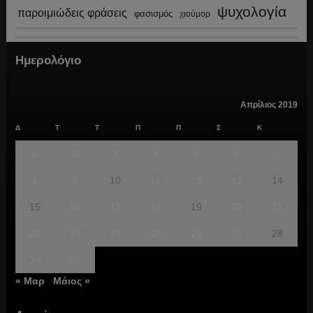
ψυχολογία
παροιμιώδεις φράσεις
φασισμός
χιούμορ
Ημερολόγιο
Απρίλιος 2019
Δ
Τ
Τ
Π
Π
Σ
Κ
1
2
3
4
5
6
7
8
9
10
11
12
13
14
15
16
17
18
19
20
21
22
23
24
25
26
27
28
29
30
« Μαρ
Μάιος »