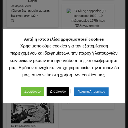
20 Μαρτίου 2019
«Όπου δεν χωρεί η αντρειά,
έρχεται η πονηριά.»
(0)
Αυτή η ιστοσελίδα χρησιμοποιεί cookies
22 Φεβρουαρίου 2020
«Άπαξ πυρρός και δέκατον
Χρησιμοποιούμε cookies για την εξατομίκευση
χλωρός.»
περιεχομένου και διαφημίσεων, την παροχή λειτουργιών
(0)
κοινωνικών μέσων και την ανάλυση της επισκεψιμότητας
μας. Εφόσον συνεχίσετε να χρησιμοποιείτε την ιστοσελίδα
24 Φεβρουαρίου 2020
μας, συναινείτε στη χρήση των cookies μας.
«Τι μουλάρια έχασες;»
(0)
7 Νοεμβρίου 2019
|
Συμφωνώ
Διαφωνώ
Πολιτική Απορρήτου
«Πολλοί μπαρμπέρηδες για
του κασίδη το κεφάλι.»
(0)
14 Φεβρουαρίου 2020