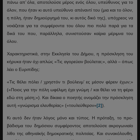
πάνω απ’ όλα, αποτελούσε μέρος ενός όλου, υπεύθυνος για το
όλον, που ήταν κι αυτό υπεύθυνο απέναντί του (μια και το όλον,
η πόλη, ήταν δημιούργημά του, κι αυτός δικό της), υπόχρεος να
νοιάζεται για τα συμφέροντα του όλου πιο πολύ παρά για τα
δικά του που, παράλληλα, συνιστούσαν καίρια μέριμνα του
όλου.
Χαρακτηριστικά, στην Εκκλησία του Δήμου, η πρόσκληση του
κήρυκα ήταν όχι απλώς «Τις αγορεύειν βούλεται;», αλλά – όπως
λέει ο Ευριπίδης:
«Τις θέλει πόλει / χρηστόν τι βούλενμ’ ες μέσον φέρειν έχων;»
(«Ποιος για την πόλη ωφέλιμη έχει γνώμη / και θέλει να τη φέρει
εδώ στη μέση;»). Και δίκαια ο ποιητής ονομάζει την πρόσκληση
αυτή «γνώρισμα ελευθερίας» («τουλεύθερον»
[2]
).
Κι αυτό δεν ήταν λόγος μόνο και τύπος. Η πρόταξη, το προ-
βάδισμα του δημόσιου συμφέροντος αποτελούσε ακρογωνιαίο
λίθο της αθηναϊκής δημοκρατικής πολιτείας. Και συνακόλουθη,