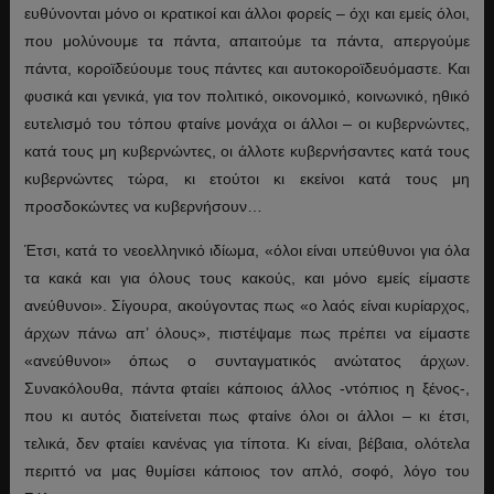
ευθύνονται μόνο οι κρατικοί και άλλοι φορείς – όχι και εμείς όλοι,
που μολύνουμε τα πάντα, απαιτούμε τα πάντα, απεργούμε
πάντα, κοροϊδεύουμε τους πάντες και αυτοκοροϊδευόμαστε. Και
φυσικά και γενικά, για τον πολιτικό, οικονομικό, κοινωνικό, ηθικό
ευτελισμό του τόπου φταίνε μονάχα οι άλλοι – οι κυβερνώντες,
κατά τους μη κυβερνώντες, οι άλλοτε κυβερνήσαντες κατά τους
κυβερνώντες τώρα, κι ετούτοι κι εκείνοι κατά τους μη
προσδοκώντες να κυβερνήσουν…
Έτσι, κατά το νεοελληνικό ιδίωμα, «όλοι είναι υπεύθυνοι για όλα
τα κακά και για όλους τους κακούς, και μόνο εμείς είμαστε
ανεύθυνοι». Σίγουρα, ακούγοντας πως «ο λαός είναι κυρίαρχος,
άρχων πάνω απ’ όλους», πιστέψαμε πως πρέπει να είμαστε
«ανεύθυνοι» όπως ο συνταγματικός ανώτατος άρχων.
Συνακόλουθα, πάντα φταίει κάποιος άλλος -ντόπιος η ξένος-,
που κι αυτός διατείνεται πως φταίνε όλοι οι άλλοι – κι έτσι,
τελικά, δεν φταίει κανένας για τίποτα. Κι είναι, βέβαια, ολότελα
περιττό να μας θυμίσει κάποιος τον απλό, σοφό, λόγο του