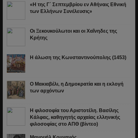
«Η της Γ΄ Σεπτεμβρίου εν Αθήναις Εθνική
των Ελλήνων Συνέλευσις»
Οι Ξεκουκούλωτοι και οι Χαΐνηδες της
Κρήτης
Η άλωση της Κωνσταντινούπολης (1453)
Ο Μακιαβέλι, η Δημοκρατία και η εκλογή
των αρχόντων
Η φιλοσοφία του Αριστοτέλη. Βασίλης
Κάλφας, καθηγητής αρχαίας ελληνικής
φιλοσοφίας στο ΑΠΘ (βίντεο)
Μανουήλ Κομνηνός