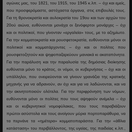
αγώνες μας, του 1821, του 1915, του 1945 κ.λπ. – όχι και εμείς,
που προσφερόμαστε, αστόχαστα όργανα, στις επιβουλές τους.
Για τη θρονοκρατία και αυλοκρατία του 19ου και των αρχών του
20ού αιώνα, ευθύνονται μονάχα οι ξενόφερτοι μονάρχες – όχι
και οι πολιτικοί, που γίνονταν «εργαλεία» τους, με το αζημίωτο.
Για την κομματοκρατία και ρουσφετοκρατία, ευθύνονται μόνοι οι
πολιτικοί και κομματάρχοντες – όχι και οι πολίτες που
ρουσφετοζητούν και ψηφοπαζαρεύουν μανιακά κι ακαταπόνητα.
Για την παράλυση και την παραλυσία της δημόσιας διοίκησης
ευθύνεται μόνο το κράτος, οι νόμοι, οι κυβερνήσεις – όχι και οι
υπάλληλοι, που ονειρεύονται να γίνουν γρανάζια της κρατικής
μηχανής για να αδρανούν, αν όχι και για να λαδώνονται, και να
την ακινητοποιούν ολότελα. Για την περιφρόνηση των νόμων,
ευθύνονται μόνο οι πολίτες που τους αψηφούν ανέμελα – όχι
και οι κυβερνητικοί νομοφύλακες, που τους παραβιάζουν
πρώτοι ασύστολα και τους ανοίγουν μύρια πορτοπαράθυρα, να
τα περνάνε τα «ημέτερα» κομματοπαράσιτα. Για την «άθλια
κατάσταση» του περιβάλλοντος, της υγείας, της παιδείας κ.λπ.,