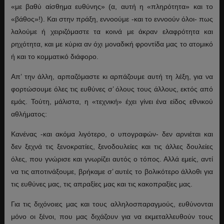
«με βαθύ αίσθημα ευθύνης» (α, αυτή η «πληρότητα» και το
«βάθος»!). Και στην πράξη, εννοούμε -και το εννοούν όλοι- πως
λαλούμε ή χειριζόμαστε τα κοινά με άκραν ελαφρότητα και
ρηχότητα, και με κύρια αν όχι μοναδική φροντίδα μας το ατομικό
ή και το κομματικό διάφορο.
Απ’ την άλλη, αρπαζόμαστε κι αρπάζουμε αυτή τη λέξη, για να
φορτώσουμε όλες τις ευθύνες σ’ όλους τους άλλους, εκτός από
εμάς. Τούτη, μάλιστα, η «τεχνική» έχει γίνει ένα είδος εθνικού
αθλήματος:
Κανένας -και ακόμα λιγότερο, ο υπογραφών- δεν αρνιέται και
δεν ξεχνά τις ξενοκρατίες, ξενοδουλείες και τις άλλες δουλείες
όλες, που γνώρισε και γνωρίζει αυτός ο τόπος. Αλλά εμείς, αντί
να τις αποτινάξουμε, βρήκαμε σ’ αυτές το βολικότερο άλλοθι για
τις ευθύνες μας, τις απραξίες μας και τις κακοπραξίες μας.
Για τις διχόνοιες μας και τους αλληλοσπαραγμούς, ευθύνονται
μόνο οι ξένοι, που μας διχάζουν για να εκμεταλλευθούν τους