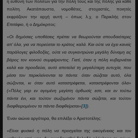
η ευθύνη των πολιτών για την πόλη τους και της πόλης για κάθε
πολίτη. Ακατάπαυστα, νομοθέτες, στοχαστές, ποιητές
εκφράζουν την αρχή αυτή – όπως λ.χ. ο Περικλής στον
Επιτάφιο
, ή ο Δημόκριτος:
«Οι δημόσιες υποθέσεις πρέπει να θεωρούνται σπουδαιότερες
απ’ όλα, για να πορεύεται το κράτος καλά. Και ούτε να έχει κανείς
παράλογες φιλοδοξίες, ούτε να συγκεντρώνει μεγάλη δύναμη εις
βάρος τον κοινού συμφέροντος. Γιατί, όταν η πόλη κυβερνιέται
καλά και προοδεύει, αυτό αποτελεί τη μεγαλύτερη ευτυχία, που
μέσα τον περικλείνονται τα πάντα: όταν σώζεται αυτό, όλα
σώζονται, κι όταν αυτό καταστρέφεται, καταστρέφονται όλα»
(«Πόλις γαρ εν αγομένη μεγίστη όρθωσίς εστι, και εν τούτω
πάντα ένι, και τούτον σωζομένον πάντα σώζεται, και τούτον
διαφθειρομένον τα πάντα διαφθείρεται»
[3]
).
Έναν αιώνα αργότερα, θα επιλέξει ο Αριστοτέλης:
«Είναι φυσικό η πόλη να προηγείται της οικογένειας και τον