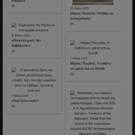
Κούρδων
(0)
22 Μαΐου 2019
Μάριος Πλωρίτης: Ρέκβιεμ για
αυτοκρατορίες
(0)
11 Μαΐου 2019
«Είναι ελληνικά, δεν
διαβάζονται.»
(0)
7 Μαΐου 2019
Μάριος Πλωρίτης: Η ευθύνη
ως χρέος και ως άλλοθι
(0)
7 Μαΐου 2019
«Περί όνου σκιάς»
(0)