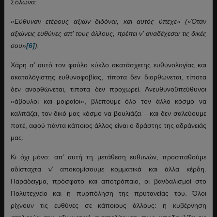
Σόλωνα:
«Εύθυναν ετέρους αξιών διδόναι, και αυτός ύπεχε» («Όταν
αξιώνεις ευθύνες απ’ τους άλλους, πρέπει ν’ αναδέχεσαι τις δικές
σου»
[6]
).
Χάρη σ’ αυτό τον φαύλο κύκλο ακατάσχετης ευθυνολογίας και
ακαταλόγιστης ευθυνοφοβίας, τίποτα δεν διορθώνεται, τίποτα
δεν ανορθώνεται, τίποτα δεν προχωρεί. Ανευθυνοϋπεύθυνοι
«άβουλοι και μοιραίοι», βλέπουμε όλο τον άλλο κόσμο να
καλπάζει, τον δικό μας κόσμο να βουλιάζει – και δεν σαλεύουμε
ποτέ, αφού πάντα κάποιος άλλος είναι ο δράστης της αδράνειάς
μας.
Κι όχι μόνο: απ’ αυτή τη μετάθεση ευθυνών, προσπαθούμε
αδίσταχτα ν’ αποκομίσουμε κομματικά και άλλα κέρδη.
Παράδειγμα, πρόσφατο και αποτρόπαιο, οι βανδαλισμοί στο
Πολυτεχνείο και η πυρπόληση της πρυτανείας του. Όλοι
ρίχνουν τις ευθύνες σε κάποιους άλλους: η κυβέρνηση