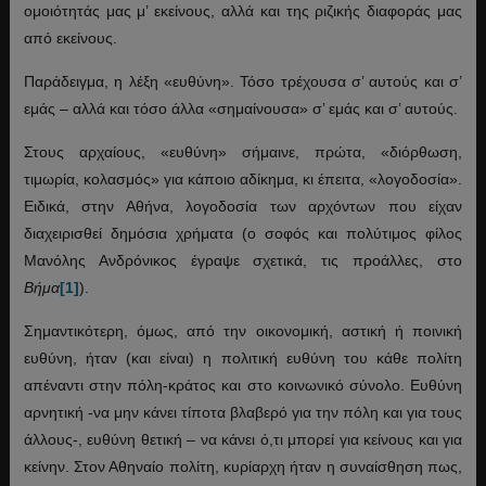
ομοιότητάς μας μ’ εκείνους, αλλά και της ριζικής διαφοράς μας
από εκείνους.
Παράδειγμα, η λέξη «ευθύνη». Τόσο τρέχουσα σ’ αυτούς και σ’
εμάς – αλλά και τόσο άλλα «σημαίνουσα» σ’ εμάς και σ’ αυτούς.
Στους αρχαίους, «ευθύνη» σήμαινε, πρώτα, «διόρθωση,
τιμωρία, κολασμός» για κάποιο αδίκημα, κι έπειτα, «λογοδοσία».
Ειδικά, στην Αθήνα, λογοδοσία των αρχόντων που είχαν
διαχειρισθεί δημόσια χρήματα (ο σοφός και πολύτιμος φίλος
Μανόλης Ανδρόνικος έγραψε σχετικά, τις προάλλες, στο
Βήμα
[1]
).
Σημαντικότερη, όμως, από την οικονομική, αστική ή ποινική
ευθύνη, ήταν (και είναι) η πολιτική ευθύνη του κάθε πολίτη
απέναντι στην πόλη-κράτος και στο κοινωνικό σύνολο. Ευθύνη
αρνητική -να μην κάνει τίποτα βλαβερό για την πόλη και για τους
άλλους-, ευθύνη θετική – να κάνει ό,τι μπορεί για κείνους και για
κείνην. Στον Αθηναίο πολίτη, κυρίαρχη ήταν η συναίσθηση πως,