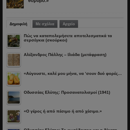
θόρυβο.»
Δημοφιλή
Με σχόλια
Αρχείο
Πώς να καταπολεμήσετε αποτελεσματικά τα
σερσέγκια (σκούρκοι)
Αλέξανδρος Πάλλης – Ιλιάδα (μετάφραση)
«Αύγουστε, καλέ μου μήνα, να ‘σουν δυό φορές…
Οδυσσέας Ελύτης: Προσανατολισμοί (1941)
«Ο γέρος ή από πέσιμο ή από χέσιμο.»