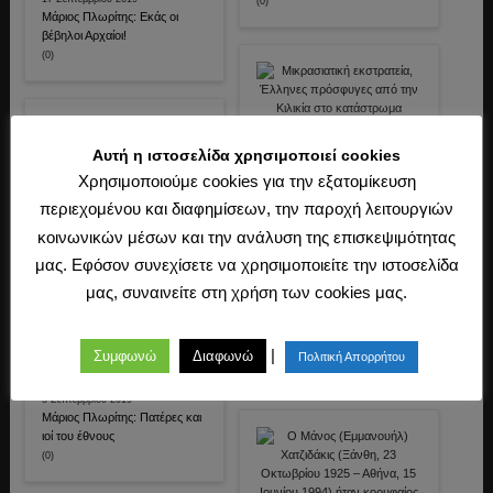
(0)
Μάριος Πλωρίτης: Εκάς οι
βέβηλοι Αρχαίοι!
(0)
Αυτή η ιστοσελίδα χρησιμοποιεί cookies
16 Σεπτεμβρίου 2019
Χρησιμοποιούμε cookies για την εξατομίκευση
Μάριος Πλωρίτης: REQUIEM
(0)
περιεχομένου και διαφημίσεων, την παροχή λειτουργιών
κοινωνικών μέσων και την ανάλυση της επισκεψιμότητας
15 Σεπτεμβρίου 2019
Μάριος Πλωρίτης: Ασάφεια και
μας. Εφόσον συνεχίσετε να χρησιμοποιείτε την ιστοσελίδα
σαφήνεια
μας, συναινείτε στη χρήση των cookies μας.
(0)
7 Σεπτεμβρίου 2019
Μάριος Πλωρίτης: Οι τύψεις και
οι Σταυροφορίες
|
Συμφωνώ
Διαφωνώ
Πολιτική Απορρήτου
(0)
5 Σεπτεμβρίου 2019
Μάριος Πλωρίτης: Πατέρες και
ιοί του έθνους
(0)