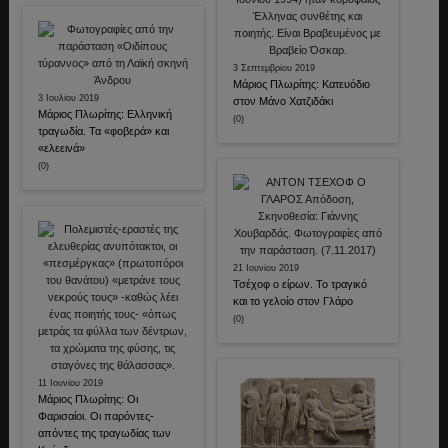
3 Σεπτεμβρίου 2019
Μάριος Πλωρίτης: Κατευόδιο
3 Ιουλίου 2019
στον Μάνο Χατζιδάκι
Μάριος Πλωρίτης: Ελληνική
(0)
τραγωδία. Τα «φοβερά» και
«ελεεινά»
(0)
21 Ιουνίου 2019
Τσέχοφ ο είρων. Το τραγικό
και το γελοίο στον Γλάρο
(0)
11 Ιουνίου 2019
Μάριος Πλωρίτης: Οι
Φαρισαίοι. Οι παρόντες-
απόντες της τραγωδίας των