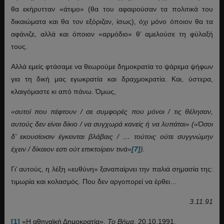
θα εκήρυτταν «άτιμο» (θα του αφαιρούσαν τα πολιτικά του
δικαιώματα και θα τον εξόριζαν, ίσως), όχι μόνο όποιον θα τα
αφάνιζε, αλλά και όποιον «αρμόδιο» θ’ αμελούσε τη φύλαξή
τους.
Αλλά εμείς φτάσαμε να θεωρούμε δημοκρατία το ψάρεμα ψήφων
για τη δική μας εγωκρατία και δραχμοκρατία. Και, ύστερα,
κλαιγόμαστε κι από πάνω. Όμως,
«αυτοί που πέφτουν / σε συμφορές που μόνοι / τις θέλησαν,
αυτούς δεν είναι δίκιο / να συγχωρά κανείς ή να λυπάται» («Όσοι
δ’ εκουσίοισιν έγκεινται βλάβαις / … τούτοις ούτε συγγνώμην
έχειν / δίκαιον εστι ούτ επικτοίρειν τινά»
[7]
).
Γι’ αυτούς, η λέξη «ευθύνη» ξαναπαίρνει την παλιά σημασία της:
τιμωρία και κολασμός. Που δεν αργοπορεί να έρθει…
3.11.91
[1]
«Η αθηναϊκή Δημοκρατία»,
Το Βήμα
, 20.10.1991.