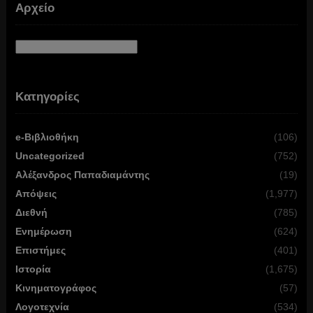
Αρχείο
Αρχείο
Κατηγορίες
e-Βιβλιοθήκη
(106)
Uncategorized
(752)
Αλέξανδρος Παπαδιαμάντης
(19)
Απόψεις
(1,977)
Διεθνή
(785)
Ενημέρωση
(624)
Επιστήμες
(401)
Ιστορία
(1,675)
Κινηματογράφος
(57)
Λογοτεχνία
(534)