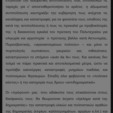
στηλιτεύει την αξιωματική αντιπολίτευση πως υποδαυλίζει τις
ταραχές για ν’ αποσταθεροποιήσει το κράτος· η αξιωματική
αντιπολίτευση καυτηριάζει την κυβέρνηση πως ανέχεται τις
καταλήψεις και καταστροφές για να φανατίσει τους οπαδούς της
κατά της αντιπολίτευσης ή πως τις προκαλεί με προβοκάτορές
της· η δικαιοσύνη εγκαλεί τον πρύτανη του Πολυτεχνείου για
ολιγωρία και αργοπορία· ο πρύτανης βάλλει κατά Αστυνομίας,
Πυροσβεστικής, «αγανακτισμένων πολιτών» – και μόνο οι
πυρπολητές σωπαίνουν, γαυριούν και, πιθανότατα,
καταστρώνουν το επόμενο «auto da fe» τους. Και κανένας δεν
τολμά να πάρει πρακτικά και αποτελεσματικά μέτρα, ώστε να
προλάβει καινούργιες καταστροφές μνημείων παιδείας και
πολιτισμικών θησαυρών. Επειδή όλοι φοβούνται το «πολιτικό
κόστος» ή την κατηγορία πως δρουν «αντιδημοκρατικά».
Οι «πρόγονοί» μας -που αδιάκοπα τους επικαλούνται στους
δεκάρικούς τους- θα θεωρούσαν έσχατο «έγκλημα κατά της
δημοκρατίας» την καταστροφή υλικών και πολιτιστικών αγαθών
της δημοκρατίας (κτιρίων, καλλιτεχνημάτων, αρχείων κ.λπ.) και