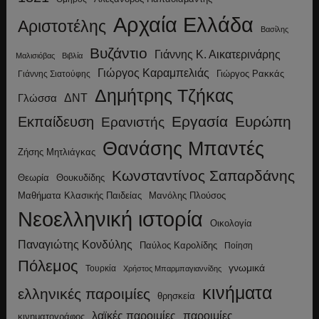
Αρχαία Ελλάδα
Αριστοτέλης
Βασίλης
Βυζάντιο
Γιάννης Κ. Αικατερινάρης
Μαλισιόβας
Βιβλία
Γιώργος Καραμπελιάς
Γιώργος Ρακκάς
Γιάννης Σιατούφης
Δημήτρης Τζήκας
ΔΝΤ
Γλώσσα
Εργασία
Ευρώπη
Εκπαίδευση
Ερανιστής
Θανάσης Μπαντές
Ζήσης Μητλιάγκας
Κωνσταντίνος Σαπαρδάνης
Θεωρία
Θουκυδίδης
Μανόλης Πλούσος
Μαθήματα Κλασικής Παιδείας
Νεοελληνική ιστορία
Οικολογία
Παναγιώτης Κονδύλης
Παύλος Καρολίδης
Ποίηση
Πόλεμος
γνωμικά
Τουρκία
Χρήστος Μπαρμπαγιαννίδης
κινήματα
ελληνικές παροιμίες
θρησκεία
λαϊκές παροιμίες
παροιμίες
κινηματογράφος