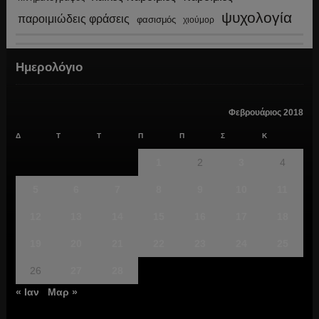
ψυχολογία
παροιμιώδεις φράσεις
φασισμός
χιούμορ
Ημερολόγιο
Φεβρουάριος 2018
Δ
Τ
Τ
Π
Π
Σ
Κ
1
2
3
4
5
6
7
8
9
10
11
12
13
14
15
16
17
18
19
20
21
22
23
24
25
26
27
28
« Ιαν
Μαρ »