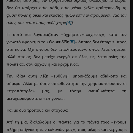
καθενός από μας. Αν εκμηδενισθεί δηλαδή ολόκληρο το σώμα,
δεν θα υπάρχει ούτε πόδι, ούτε χέρι» («Και πρότερον δη τη
φύσει πόλις η οικία και έκαστος ημών εστίν αναιρουμένον γαρ τον
όλον, ουκ έσται πους ονδέ χειρ»
[4]
).
Γι’ αυτό και λογαριαζόταν «άχρηστος»-«αχρείος», κατά τον
γνωστό αφορισμό του Θουκυδίδη
[5]
– όποιος δεν έπαιρνε μέρος
στα κοινά. Όχι όποιος δεν «πολιτευόταν», όπως λέμε σήμερα,
αλλά όποιος δεν μετείχε ενεργά σε όλες τις λειτουργίες της
πολιτείας, σαν άρχων ή και αρχόμενος.
Την ιδίαν αυτή λέξη «ευθύνη» μηρυκάζουμε αδιάκοπα και
σήμερα. Αλλά με όσην υπευθυνότητα την χρησιμοποιούσαν οι
«προπάτορές» μας, με τόσην ανευθυνότητα τη
μεταχειριζόμαστε οι «επίγονοι».
Και με δυο τρόπους και στόχους:
Απ’ τη μια, διαλαλούμε οι πάντες για τα πάντα πως «έχουμε
πλήρη επίγνωση των ευθυνών μας», πως μιλάμε και ενεργούμε