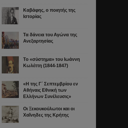
σσότερα
Καβάφης, ο ποιητής της
Ιστορίας
Τα δάνεια του Αγώνα της
Ανεξαρτησίας
Το «σύστημα» του Ιωάννη
Κωλέττη (1844-1847)
«Η της Γ΄ Σεπτεμβρίου εν
Αθήναις Εθνική των
Ελλήνων Συνέλευσις»
Οι Ξεκουκούλωτοι και οι
Χαΐνηδες της Κρήτης