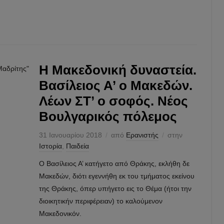
περι
›
Η Μακεδονική δυναστεία.
Βασίλειος Α’ ο Μακεδών.
Λέων ΣΤ’ ο σοφός. Νέος
Βουλγαρικός πόλεμος
31 Ιανουαρίου 2018
από
Ερανιστής
στην
Ιστορία
,
Παιδεία
Ο Βασίλειος Α’ κατήγετο από Θράκης, εκλήθη δε
Μακεδών, διότι εγεννήθη εκ του τμήματος εκείνου
της Θράκης, όπερ υπήγετο εις το Θέμα (ήτοι την
διοικητικήν περιφέρειαν) το καλούμενον
Μακεδονικόν.