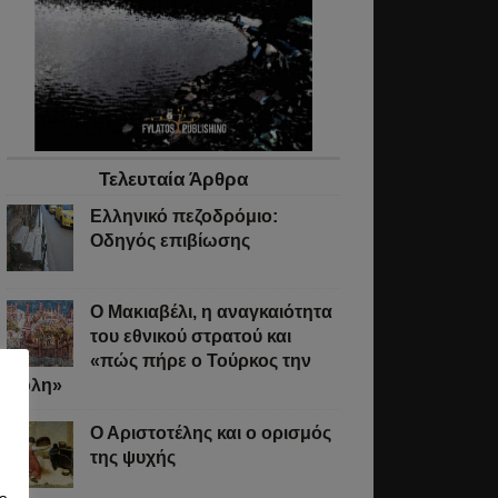
,
Τελευταία Άρθρα
ία
Ελληνικό πεζοδρόμιο:
ερα
Οδηγός επιβίωσης
Ο Μακιαβέλι, η αναγκαιότητα
ής
του εθνικού στρατού και
,
«πώς πήρε ο Τούρκος την
ζουν
Πόλη»
Ο Αριστοτέλης και ο ορισμός
της ψυχής