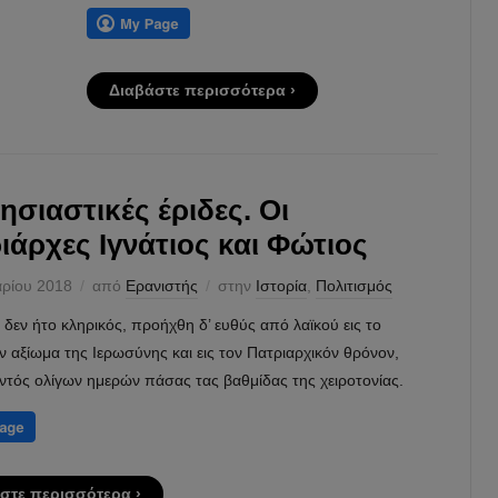
Διαβάστε περισσότερα ›
ησιαστικές έριδες. Οι
ιάρχες Ιγνάτιος και Φώτιος
αρίου 2018
από
Ερανιστής
στην
Ιστορία
,
Πολιτισμός
δεν ήτο κληρικός, προήχθη δ’ ευθύς από λαϊκού εις το
 αξίωμα της Ιερωσύνης και εις τον Πατριαρχικόν θρόνον,
ντός ολίγων ημερών πάσας τας βαθμίδας της χειροτονίας.
στε περισσότερα ›