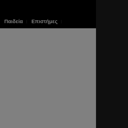
Παιδεία
Επιστήμες
rg
ogorsky:
γειο