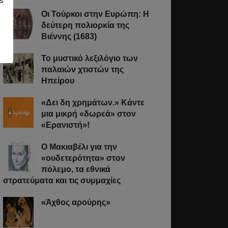
s
υ,
Οι Τούρκοι στην Ευρώπη: Η
δεύτερη πολιορκία της
Βιέννης (1683)
Το μυστικό λεξιλόγιο των
παλαιών χτιστών της
Ηπείρου
«Δει δη χρημάτων.» Κάντε
μια μικρή «δωρεά» στον
«Ερανιστή»!
O Μακιαβέλι για την
«ουδετερότητα» στον
πόλεμο, τα εθνικά
στρατεύματα και τις συμμαχίες
«Άχθος αρούρης»
άστε