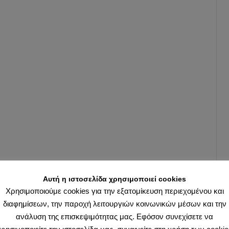
δύο
αυτά
ονόματα
που
είναι
χωρίς
αμφιβολ
τα
μεγαλύτ
ονόματα
της
βυζαντιν
ιστορίας
συμβολί
Αυτή η ιστοσελίδα χρησιμοποιεί cookies
την
Χρησιμοποιούμε cookies για την εξατομίκευση περιεχομένου και
ηρωική
διαφημίσεων, την παροχή λειτουργιών κοινωνικών μέσων και την
εποχή
ανάλυση της επισκεψιμότητας μας. Εφόσον συνεχίσετε να
του