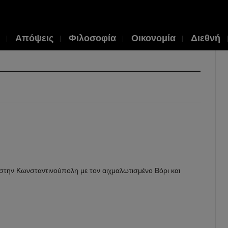
Απόψεις
Φιλοσοφία
Οικονομία
Διεθνή
Geo
Ostr
Το
από