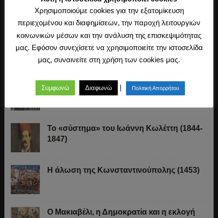
«Άχθος αρούρης»
Χρησιμοποιούμε cookies για την εξατομίκευση
περιεχομένου και διαφημίσεων, την παροχή λειτουργιών
κοινωνικών μέσων και την ανάλυση της επισκεψιμότητας
Καβάφης, ο ποιητής της Ιστορίας
μας. Εφόσον συνεχίσετε να χρησιμοποιείτε την ιστοσελίδα
μας, συναινείτε στη χρήση των cookies μας.
Τα δάνεια του Αγώνα της Ανεξαρτησίας
|
Συμφωνώ
Διαφωνώ
Πολιτική Απορρήτου
Το «σύστημα» του Ιωάννη Κωλέττη (1844-
1847)
Η άλωση της Κωνσταντινούπολης (1453)
Ο Μακιαβέλι, η Δημοκρατία και η εκλογή