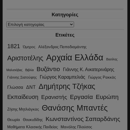
Κατηγορίες
Κατηγορίες
Ετικέτες
1821
Αλέξανδρος Παπαδιαμάντης
Όμηρος
Αρχαία Ελλάδα
Αριστοτέλης
Βασίλης
Βυζάντιο
Γιάννης Κ. Αικατερινάρης
Μαλισιόβας
Βιβλία
Γιώργος Καραμπελιάς
Γιώργος Ρακκάς
Γιάννης Σιατούφης
Δημήτρης Τζήκας
ΔΝΤ
Γλώσσα
Εργασία
Ευρώπη
Εκπαίδευση
Ερανιστής
Θανάσης Μπαντές
Ζήσης Μητλιάγκας
Κωνσταντίνος Σαπαρδάνης
Θεωρία
Θουκυδίδης
Μανόλης Πλούσος
Μαθήματα Κλασικής Παιδείας