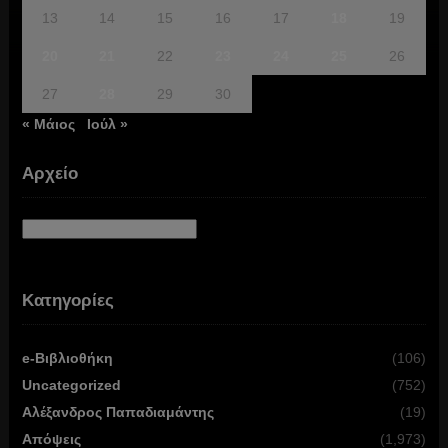
13
14
15
16
17
18
19
20
21
22
23
24
25
26
27
28
29
30
« Μάιος
Ιούλ »
Αρχείο
Αρχείο
Κατηγορίες
e-Βιβλιοθήκη
(106)
Uncategorized
(752)
Αλέξανδρος Παπαδιαμάντης
(19)
Απόψεις
(1,973)