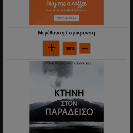
Mεγέθυνση / σμίκρυνση