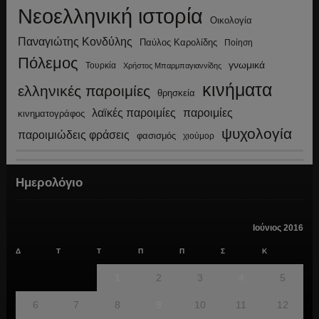
Νεοελληνική ιστορία
Οικολογία
Παναγιώτης Κονδύλης
Παύλος Καρολίδης
Ποίηση
Πόλεμος
γνωμικά
Τουρκία
Χρήστος Μπαρμπαγιαννίδης
κινήματα
ελληνικές παροιμίες
θρησκεία
λαϊκές παροιμίες
παροιμίες
κινηματογράφος
ψυχολογία
παροιμιώδεις φράσεις
φασισμός
χιούμορ
Ημερολόγιο
Ιούνιος 2016
Δ
Τ
Τ
Π
Π
Σ
Κ
1
2
3
4
5
6
7
8
9
10
11
12