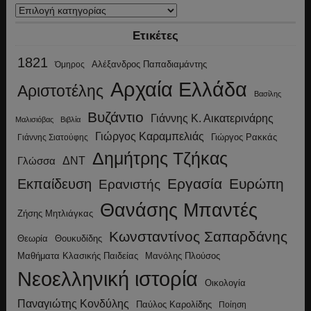
Κατηγορίες
Ετικέτες
1821
Αλέξανδρος Παπαδιαμάντης
Όμηρος
Αρχαία Ελλάδα
Αριστοτέλης
Βασίλης
Βυζάντιο
Γιάννης Κ. Αικατερινάρης
Μαλισιόβας
Βιβλία
Γιώργος Καραμπελιάς
Γιώργος Ρακκάς
Γιάννης Σιατούφης
Δημήτρης Τζήκας
ΔΝΤ
Γλώσσα
Εργασία
Ευρώπη
Εκπαίδευση
Ερανιστής
Θανάσης Μπαντές
Ζήσης Μητλιάγκας
Κωνσταντίνος Σαπαρδάνης
Θεωρία
Θουκυδίδης
Μανόλης Πλούσος
Μαθήματα Κλασικής Παιδείας
Νεοελληνική ιστορία
Οικολογία
Παναγιώτης Κονδύλης
Παύλος Καρολίδης
Ποίηση