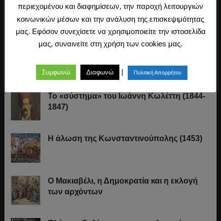
περιεχομένου και διαφημίσεων, την παροχή λειτουργιών
Καβάφης, ο ποιητής της Ιστορίας
κοινωνικών μέσων και την ανάλυση της επισκεψιμότητας
μας. Εφόσον συνεχίσετε να χρησιμοποιείτε την ιστοσελίδα
μας, συναινείτε στη χρήση των cookies μας.
Τα δάνεια του Αγώνα της Ανεξαρτησίας
|
Συμφωνώ
Διαφωνώ
Πολιτική Απορρήτου
Το «σύστημα» του Ιωάννη Κωλέττη (1844-
1847)
Η άλωση της Κωνσταντινούπολης (1453)
Ο Μακιαβέλι, η Δημοκρατία και η εκλογή
των αρχόντων