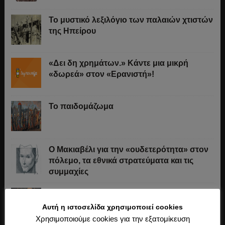
Το μυστικό λεξιλόγιο των παλαιών χτιστών
της Ηπείρου
«Δει δη χρημάτων.» Κάντε μια μικρή
«δωρεά» στον «Ερανιστή»!
Το παιδομάζωμα
O Μακιαβέλι για την «ουδετερότητα» στον
πόλεμο, τα εθνικά στρατεύματα και τις
συμμαχίες
«Άχθος αρούρης»
Αυτή η ιστοσελίδα χρησιμοποιεί cookies
Χρησιμοποιούμε cookies για την εξατομίκευση