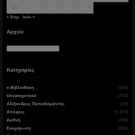
27
28
29
30
31
« Απρ
Ιούν »
Αρχείο
Αρχείο
Κατηγορίες
e-Βιβλιοθήκη
(106)
Uncategorized
(752)
Αλέξανδρος Παπαδιαμάντης
(19)
Απόψεις
(1,973)
Διεθνή
(783)
Ενημέρωση
(624)