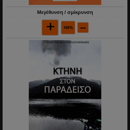
Mεγέθυνση / σμίκρυνση