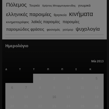
Πόλεμος
γνωμικά
Τουρκία
Χρήστος Μπαρμπαγιαννίδης
κινήματα
ελληνικές παροιμίες
θρησκεία
λαϊκές παροιμίες
παροιμίες
κινηματογράφος
ψυχολογία
παροιμιώδεις φράσεις
φασισμός
χιούμορ
Ημερολόγιο
Μάι 2013
Δ
Τ
Τ
Π
Π
Σ
Κ
1
2
3
4
5
6
7
8
9
10
11
12
13
14
15
16
17
18
19
20
21
22
23
24
25
26