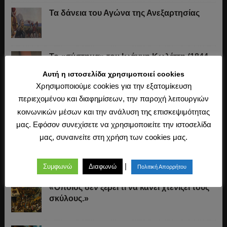
Τα δάνεια του Αγώνα της Ανεξαρτησίας
Το «σύστημα» του Ιωάννη Κωλέττη (1844-
1847)
Αυτή η ιστοσελίδα χρησιμοποιεί cookies
Χρησιμοποιούμε cookies για την εξατομίκευση
περιεχομένου και διαφημίσεων, την παροχή λειτουργιών
Η άλωση της Κωνσταντινούπολης (1453)
κοινωνικών μέσων και την ανάλυση της επισκεψιμότητας
μας. Εφόσον συνεχίσετε να χρησιμοποιείτε την ιστοσελίδα
μας, συναινείτε στη χρήση των cookies μας.
Ο Μακιαβέλι, η Δημοκρατία και η εκλογή
των αρχόντων
|
Συμφωνώ
Διαφωνώ
Πολιτική Απορρήτου
«Όποιος δεν ξέρει τι να κάνει χτενίζει τους
σκύλους.»