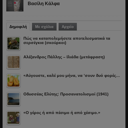
Βασίλη Κάλφα
Δημοφιλή
Με σχόλια
Αρχείο
Πώς να καταπολεμήσετε αποτελεσματικά τα
σερσέγκια (σκούρκοι)
Αλέξανδρος Πάλλης – Ιλιάδα (μετάφραση)
«Αύγουστε, καλέ μου μήνα, να ‘σουν δυό φορές…
Οδυσσέας Ελύτης: Προσανατολισμοί (1941)
«Ο γέρος ή από πέσιμο ή από χέσιμο.»