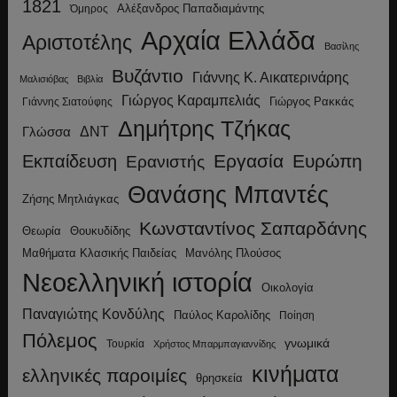
1821
Αλέξανδρος Παπαδιαμάντης
Όμηρος
Αρχαία Ελλάδα
Αριστοτέλης
Βασίλης
Βυζάντιο
Γιάννης Κ. Αικατερινάρης
Μαλισιόβας
Βιβλία
Γιώργος Καραμπελιάς
Γιώργος Ρακκάς
Γιάννης Σιατούφης
Δημήτρης Τζήκας
ΔΝΤ
Γλώσσα
Εργασία
Ευρώπη
Εκπαίδευση
Ερανιστής
Θανάσης Μπαντές
Ζήσης Μητλιάγκας
Κωνσταντίνος Σαπαρδάνης
Θεωρία
Θουκυδίδης
Μανόλης Πλούσος
Μαθήματα Κλασικής Παιδείας
Νεοελληνική ιστορία
Οικολογία
Παναγιώτης Κονδύλης
Παύλος Καρολίδης
Ποίηση
Πόλεμος
γνωμικά
Τουρκία
Χρήστος Μπαρμπαγιαννίδης
κινήματα
ελληνικές παροιμίες
θρησκεία