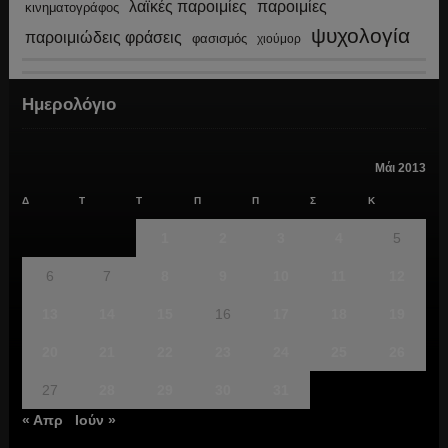
λαϊκές παροιμίες
παροιμίες
κινηματογράφος
ψυχολογία
παροιμιώδεις φράσεις
φασισμός
χιούμορ
Ημερολόγιο
Μάι 2013
Δ
Τ
Τ
Π
Π
Σ
Κ
1
2
3
4
5
6
7
8
9
10
11
12
13
14
15
16
17
18
19
20
21
22
23
24
25
26
27
28
29
30
31
« Απρ
Ιούν »