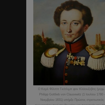
Ο Καρλ Φίλιππ Γκότλιμπ φον Κλάουζεβιτς (γερμ.
Philipp Gottlieb von Clausewitz (1 Ιουλίου 1780 
Νοεμβρίου 1831) υπήρξε Πρώσος στρατιωτικός 