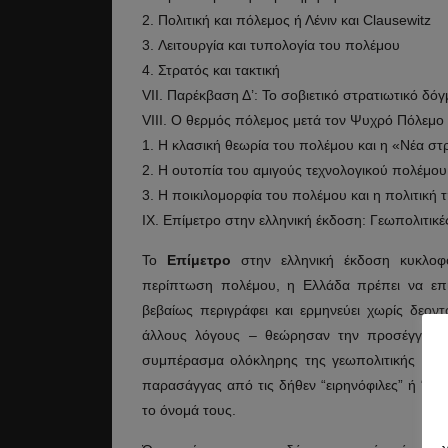
2. Πολιτική και πόλεμος ή Λένιν και Clausewitz
3. Λειτουργία και τυπολογία του πολέμου
4. Στρατός και τακτική
VII. Παρέκβαση Δ’: Το σοβιετικό στρατιωτικό δόγ
VIII. Ο θερμός πόλεμος μετά τον Ψυχρό Πόλεμο
1. Η κλασική θεωρία του πολέμου και η «Νέα σ
2. Η ουτοπία του αμιγούς τεχνολογικού πολέμου
3. Η ποικιλομορφία του πολέμου και η πολιτική τ
IX. Επίμετρο στην ελληνική έκδοση: Γεωπολιτικ
Το
Επίμετρο
στην ελληνική έκδοση κυκλοφό
περίπτωση πολέμου, η Ελλάδα πρέπει να επι
βεβαίως περιγράφει και ερμηνεύει χωρίς δεον
άλλους λόγους – θεώρησαν την προσέγγιση
συμπέρασμα ολόκληρης της γεωπολιτικής ανάλ
παρασάγγας από τις δήθεν “ειρηνόφιλες” ή “πολ
το όνομά τους.