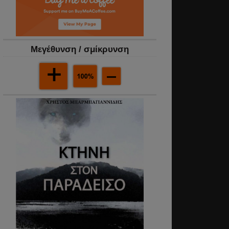
Mεγέθυνση / σμίκρυνση