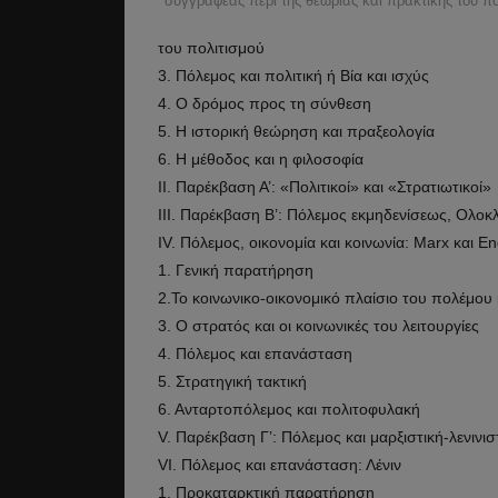
συγγραφέας περί της θεωρίας και πρακτικής του π
του πολιτισμού
3. Πόλεμος και πολιτική ή Βία και ισχύς
4. Ο δρόμος προς τη σύνθεση
5. Η ιστορική θεώρηση και πραξεολογία
6. Η μέθοδος και η φιλοσοφία
ΙΙ. Παρέκβαση Α’: «Πολιτικοί» και «Στρατιωτικοί»
ΙΙΙ. Παρέκβαση Β’: Πόλεμος εκμηδενίσεως, Ολο
IV. Πόλεμος, οικονομία και κοινωνία: Marx και En
1. Γενική παρατήρηση
2.Το κοινωνικο-οικονομικό πλαίσιο του πολέμου κ
3. Ο στρατός και οι κοινωνικές του λειτουργίες
4. Πόλεμος και επανάσταση
5. Στρατηγική τακτική
6. Ανταρτοπόλεμος και πολιτοφυλακή
V. Παρέκβαση Γ’: Πόλεμος και μαρξιστική-λενινισ
VI. Πόλεμος και επανάσταση: Λένιν
1. Προκαταρκτική παρατήρηση