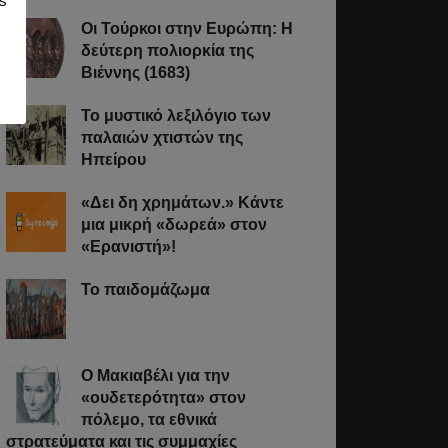
s
Οι Τούρκοι στην Ευρώπη: Η
δεύτερη πολιορκία της
Βιέννης (1683)
Το μυστικό λεξιλόγιο των
παλαιών χτιστών της
Ηπείρου
«Δει δη χρημάτων.» Κάντε
μια μικρή «δωρεά» στον
«Ερανιστή»!
Το παιδομάζωμα
O Μακιαβέλι για την
«ουδετερότητα» στον
πόλεμο, τα εθνικά
στρατεύματα και τις συμμαχίες