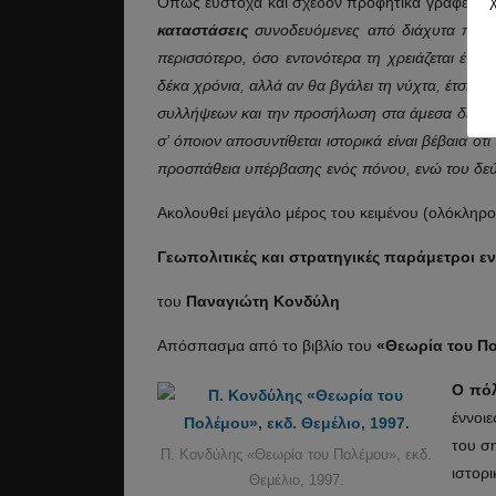
Όπως εύστοχα και σχεδόν προφητικά γράφει ο Π
καταστάσεις
συνοδευόμενες από διάχυτα παρακ
περισσότερο, όσο εντονότερα τη χρειάζεται ένα
δέκα χρόνια, αλλά αν θα βγάλει τη νύχτα, έτσι ο
συλλήψεων και την προσήλωση στα άμεσα δεδομέ
σ’ όποιον αποσυντίθεται ιστορικά είναι βέβαια 
προσπάθεια υπέρβασης ενός πόνου, ενώ του δεύ
Ακολουθεί μεγάλο μέρος του κειμένου (ολόκληρο 
Γεωπολιτικές και στρατηγικές παράμετροι 
του
Παναγιώτη Κονδύλη
Απόσπασμα από το βιβλίο του
«Θεωρία του Π
Ο πόλ
έννοι
του σ
Π. Κονδύλης «Θεωρία του Πολέμου», εκδ.
ιστορ
Θεμέλιο, 1997.