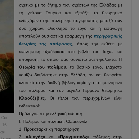
σχετικά με το ζήτημα των σχέσεων της Ελλάδας με
τη γείτονα Τουρκία και εξετάζει το θεωρητικό
ενδεχόμενο της πολεμικής σύγκρουσης μεταξύ των
δύο χωρών. Ολόκληρο το έργο και η εισαγωγή
αποτελούν ουσιαστικά εφαρμογή της
περιγραφικής
θεωρίας της απόφασης
, όπως την εκθέτει με
εκπληκτική οξυδέρκεια στο βιβλίο του Ισχύς και
απόφαση, το οποίο σάς συνιστώ ανεπιφύλακτα. Η
Θεωρία του πολέμου
, το βασικό έργο, ελάχιστα
νομίζω διαβάστηκε στην Ελλάδα, αν και θεωρείται
κλασικό στην διεθνή βιβλιογραφία για το φαινόμενο
του πολέμου και τον μεγάλο Γερμανό θεωρητικό
Κλαούζεβιτς
. Οι τίτλοι των περιεχομένων είναι
ενδεικτικοί:
Πρόλογος στην ελληνική έκδοση
 Carl
Ι. Πόλεμος και πολιτική: Clausewitz
– 16
1. Προκαταρκτική παρατήρηση
και
2.
«Αμιγής»
και
«Πραγματικός»
πόλεμος στην