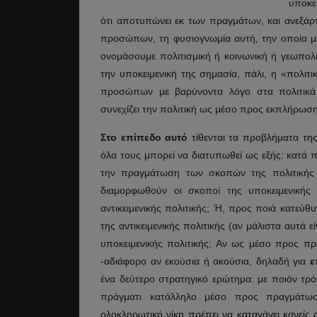
υποκε
ότι αποτυπώνει εκ των πραγμάτων, και ανεξά
προσώπων, τη φυσιογνωμία αυτή, την οποία μ
ονομάσουμε πολιτισμική ή κοινωνική ή γεωπολιτ
την υποκειμενική της σημασία, πάλι, η «πολιτ
προσώπων με βαρύνοντα λόγο στα πολιτικά 
συνεχίζει την πολιτική ως μέσο προς εκπλήρω
Στο επίπεδο αυτό
τίθενται τα προβλήματα της
όλα τους μπορεί να διατυπωθεί ως εξής: κατά πό
την πραγμάτωση των σκοπών της πολιτικής 
διαμορφωθούν οι σκοποί της υποκειμενικής 
αντικειμενικής πολιτικής; Ή, προς ποιά κατεύ
της αντικειμενικής πολιτικής (αν μάλιστα αυτά
υποκειμενικής πολιτικής; Αν ως μέσο προς πρ
-αδιάφορο αν εκούσια ή ακούσια, δηλαδή για
ε
ένα δεύτερο στρατηγικό ερώτημα: με ποιόν τρό
πράγματι κατάλληλο μέσο προς πραγμάτωσ
ολοκληρωτική νίκη πρέπει να καταγάγει κανείς 