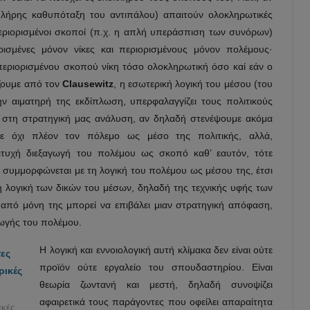
 πλήρης καθυπόταξη του αντιπάλου) απαιτούν ολοκληρωτικές
 περιορισμένοι σκοποί (π.χ. η απλή υπεράσπιση των συνόρων)
ρισμένες μόνον νίκες και περιορισμένους μόνον πολέμους·
περιορισμένου σκοπού νίκη τόσο ολοκληρωτική όσο καί εάν ο
ζουμε από τον
Clausewitz
, η εσωτερική λογική του μέσου (του
ν αιματηρή της εκδίπλωση, υπερφαλαγγίζει τους πολιτικούς
 στη στρατηγική μας ανάλυση, αν δηλαδή στενέψουμε ακόμα
ε όχι πλέον τον πόλεμο ως μέσο της πολιτικής, αλλά,
ιτυχή διεξαγωγή του πολέμου ως σκοπό καθ’ εαυτόν, τότε
 συμμορφώνεται με τη λογική του πολέμου ως μέσου της, έτσι
 λογική των δικών του μέσων, δηλαδή της τεχνικής υφής των
από μόνη της μπορεί να επιβάλει μιαν στρατηγική απόφαση,
γωγής του πολέμου.
Η λογική και εννοιολογική αυτή κλίμακα δεν είναι ούτε
προϊόν ούτε εργαλείο του σπουδαστηρίου. Είναι
θεωρία ζωντανή και μεστή, δηλαδή συνοψίζει
αφαιρετικά τους παράγοντες που οφείλει απαραίτητα
ακές