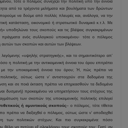
ιμένου, τότε o πόλεμος συνεχίζει την πολιτική υπό την έννοια
ρτητα από τα τρέχοντα μελήματα και βουλήματα των δρώντων
πορούμε να δούμε από πολλές πλευρές και, ανάλογα, να την
ική κατάσταση, οικονομικό ή στρατιωτικό δυναμικό κ.τ.λ. Με
ική» υποδηλώνει τους σκοπούς και τις βλέψεις συγκεκριμένων
πράγματα ενός συλλογικού υποκειμένου· τότε ο πόλεμος
ση αυτών των σκοπών και αυτών των βλέψεων.
 λεγόμενης «υψηλής στρατηγικής», και το σημαντικότερο απ’
σο η πολιτική με την αντικειμενική έννοια του όρου επιτρέπει
με την υποκειμενική έννοια του όρου; Ή, πώς πρέπει να
πολιτικής, ούτως ώστε ν’ αντιστοιχούν στα δεδομένα της
θυνση και σε ποιά έκταση πρέπει να επηρεασθούν τα δεδομένα
 είναι δυσμενή) προκειμένου να υπηρετήσουν τους στόχους της
αγμάτωση των σκοπών της υποκειμενικής πολιτικής επιλεγεί
πιθετικούς ή αμυντικούς σκοπούς
– ο πόλεμος, τότε τίθεται
πο πρέπει να διεξαχθεί ο πόλεμος, ούτως ώστε ν’ αποδειχθεί
η των πολιτικών στόχων; Και πιο συγκεκριμένα: πόσο
αν θέλει να πετύχει εξ ολοκλήρου τους σκοπούς του; Γιατί, αν