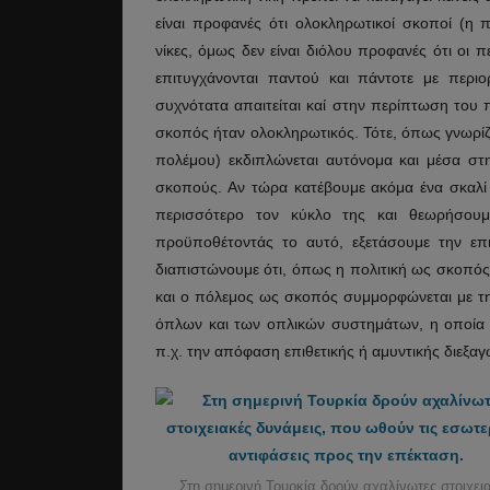
είναι προφανές ότι ολοκληρωτικοί σκοποί (η
νίκες, όμως δεν είναι διόλου προφανές ότι οι
επιτυγχάνονται παντού και πάντοτε με περιο
συχνότατα απαιτείται καί στην περίπτωση του 
σκοπός ήταν ολοκληρωτικός. Τότε, όπως γνωρί
πολέμου) εκδιπλώνεται αυτόνομα και μέσα στη
σκοπούς. Αν τώρα κατέβουμε ακόμα ένα σκαλί
περισσότερο τον κύκλο της και θεωρήσουμ
προϋποθέτοντάς το αυτό, εξετάσουμε την επ
διαπιστώνουμε ότι, όπως η πολιτική ως σκοπός
και ο πόλεμος ως σκοπός συμμορφώνεται με τη
όπλων και των οπλικών συστημάτων, η οποία 
π.χ. την απόφαση επιθετικής ή αμυντικής διεξα
Στη σημερινή Τουρκία δρούν αχαλίνωτες στοιχει