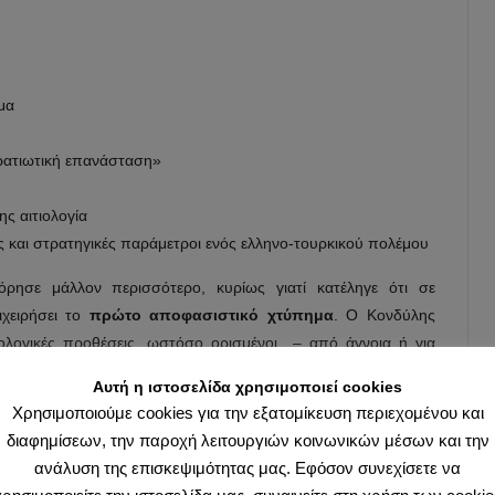
μα
τρατιωτική επανάσταση»
ης αιτιολογία
ές και στρατηγικές παράμετροι ενός ελληνο-τουρκικού πολέμου
ρησε μάλλον περισσότερο, κυρίως γιατί κατέληγε ότι σε
χειρήσει το
πρώτο αποφασιστικό χτύπημα
. Ο Κονδύλης
τολογικές προθέσεις, ωστόσο ορισμένοι – από άγνοια ή για
 αυτή ως… προτροπή για πόλεμο, ενώ δεν είναι παρά το
Αυτή η ιστοσελίδα χρησιμοποιεί cookies
υσης που προηγείται. Σε κάθε περίπτωση, το βιβλίο απέχει
Χρησιμοποιούμε cookies για την εξατομίκευση περιεχομένου και
εμοχαρείς προσεγγίσεις” του συρμού και λέει τα πράγματα με
διαφημίσεων, την παροχή λειτουργιών κοινωνικών μέσων και την
ανάλυση της επισκεψιμότητας μας. Εφόσον συνεχίσετε να