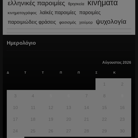
κινήματα
ελληνικές παροιμίες
θρησκεία
λαϊκές παροιμίες
παροιμίες
κινηματογράφος
ψυχολογία
παροιμιώδεις φράσεις
φασισμός
χιούμορ
Ημερολόγιο
Αύγουστος 2026
Δ
Τ
Τ
Π
Π
Σ
Κ
1
2
3
4
5
6
7
8
9
10
11
12
13
14
15
16
17
18
19
20
21
22
23
24
25
26
27
28
29
30