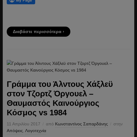
Διαβάστε περισσότερα ›
Γράμμα του Άλντους Χάξλεϋ
στον Τζορτζ Όργουελ –
Θαυμαστός Καινούργιος
Κόσμος vs 1984
11 Απριλίου 2017
από
Κωνσταντίνος Σαπαρδάνης
στην
Απόψεις
,
Λογοτεχνία