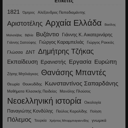
Ετικέτες
1821
Αλέξανδρος Παπαδιαμάντης
Όμηρος
Αρχαία Ελλάδα
Αριστοτέλης
Βασίλης
Βυζάντιο
Γιάννης Κ. Αικατερινάρης
Μαλισιόβας
Βιβλία
Γιώργος Καραμπελιάς
Γιώργος Ρακκάς
Γιάννης Σιατούφης
Δημήτρης Τζήκας
ΔΝΤ
Γλώσσα
Εργασία
Ευρώπη
Εκπαίδευση
Ερανιστής
Θανάσης Μπαντές
Ζήσης Μητλιάγκας
Κωνσταντίνος Σαπαρδάνης
Θεωρία
Θουκυδίδης
Μανόλης Πλούσος
Μαθήματα Κλασικής Παιδείας
Νεοελληνική ιστορία
Οικολογία
Παναγιώτης Κονδύλης
Παύλος Καρολίδης
Ποίηση
Πόλεμος
γνωμικά
Τουρκία
Χρήστος Μπαρμπαγιαννίδης