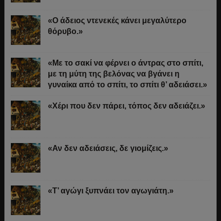
«Ο άδειος ντενεκές κάνει μεγαλύτερο
θόρυβο.»
«Με το σακί να φέρνει ο άντρας στο σπίτι,
με τη μύτη της βελόνας να βγάνει η
γυναίκα από το σπίτι, το σπίτι θ’ αδειάσει.»
«Χέρι που δεν πάρει, τόπος δεν αδειάζει.»
«Αν δεν αδειάσεις, δε γιομίζεις.»
«Τ’ αγώγι ξυπνάει τον αγωγιάτη.»