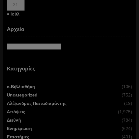
31
« Ιούλ
Αρχείο
Αρχείο
Κατηγορίες
e-Βιβλιοθήκη
(106)
Uncategorized
(752)
Αλέξανδρος Παπαδιαμάντης
(19)
Απόψεις
(1,975)
Διεθνή
(784)
Ενημέρωση
(624)
Επιστήμες
(401)