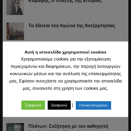
Καβάφης, ο ποιητής της Ιστορίας
Τα δάνεια του Αγώνα της Ανεξαρτησίας
Το «σύστημα» του Ιωάννη Κωλέττη (1844-
Αυτή η ιστοσελίδα χρησιμοποιεί cookies
1847)
Χρησιμοποιούμε cookies για την εξατομίκευση
περιεχομένου και διαφημίσεων, την παροχή λειτουργιών
κοινωνικών μέσων και την ανάλυση της επισκεψιμότητας
Η άλωση της Κωνσταντινούπολης (1453)
μας. Εφόσον συνεχίσετε να χρησιμοποιείτε την ιστοσελίδα
μας, συναινείτε στη χρήση των cookies μας.
Ο Μακιαβέλι, η Δημοκρατία και η εκλογή
|
Συμφωνώ
Διαφωνώ
Πολιτική Απορρήτου
των αρχόντων
Πλάτων: Συζήτηση με τον καθηγητή