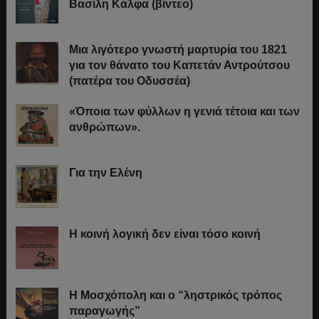
Βασίλη Κάλφα (βίντεο)
Μια λιγότερο γνωστή μαρτυρία του 1821
για τον θάνατο του Καπετάν Αντρούτσου
(πατέρα του Οδυσσέα)
«Όποια των φύλλων η γενιά τέτοια και των
ανθρώπων».
Για την Ελένη
Η κοινή λογική δεν είναι τόσο κοινή
Η Μοσχόπολη και ο “ληστρικός τρόπος
παραγωγής”