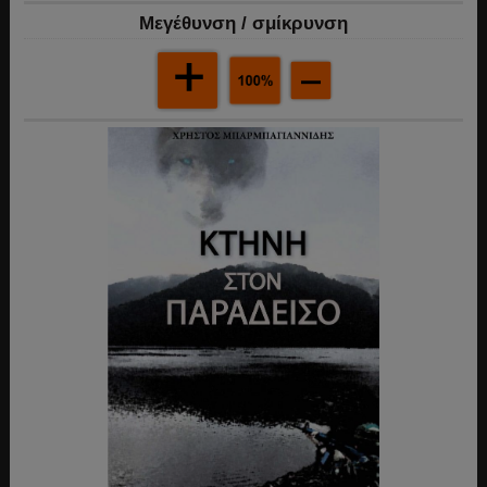
Mεγέθυνση / σμίκρυνση