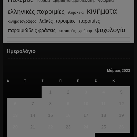
γνωμικά
Τουρκία
Χρήστος Μπαρμπαγιαννίδης
κινήματα
ελληνικές παροιμίες
θρησκεία
λαϊκές παροιμίες
παροιμίες
κινηματογράφος
ψυχολογία
παροιμιώδεις φράσεις
φασισμός
χιούμορ
Ημερολόγιο
Μάρτιος 2023
Δ
Τ
Τ
Π
Π
Σ
Κ
1
2
3
4
5
6
7
8
9
10
11
12
13
14
15
16
17
18
19
20
21
22
23
24
25
26