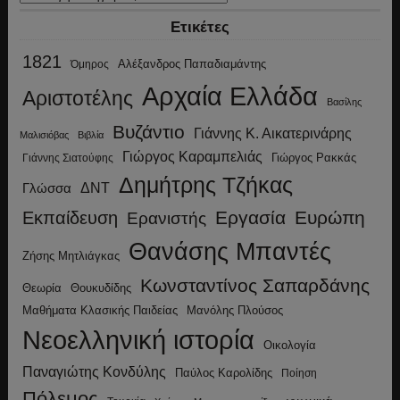
Ετικέτες
1821
Αλέξανδρος Παπαδιαμάντης
Όμηρος
Αρχαία Ελλάδα
Αριστοτέλης
Βασίλης
Βυζάντιο
Γιάννης Κ. Αικατερινάρης
Μαλισιόβας
Βιβλία
Γιώργος Καραμπελιάς
Γιώργος Ρακκάς
Γιάννης Σιατούφης
Δημήτρης Τζήκας
ΔΝΤ
Γλώσσα
Εργασία
Ευρώπη
Εκπαίδευση
Ερανιστής
Θανάσης Μπαντές
Ζήσης Μητλιάγκας
Κωνσταντίνος Σαπαρδάνης
Θεωρία
Θουκυδίδης
Μανόλης Πλούσος
Μαθήματα Κλασικής Παιδείας
Νεοελληνική ιστορία
Οικολογία
Παναγιώτης Κονδύλης
Παύλος Καρολίδης
Ποίηση
Πόλεμος