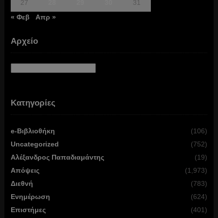
27
28
29
30
31
« Φεβ
Απρ »
Αρχείο
Αρχείο
Κατηγορίες
e-Βιβλιοθήκη
(106)
Uncategorized
(752)
Αλέξανδρος Παπαδιαμάντης
(19)
Απόψεις
(1,973)
Διεθνή
(783)
Ενημέρωση
(624)
Επιστήμες
(401)