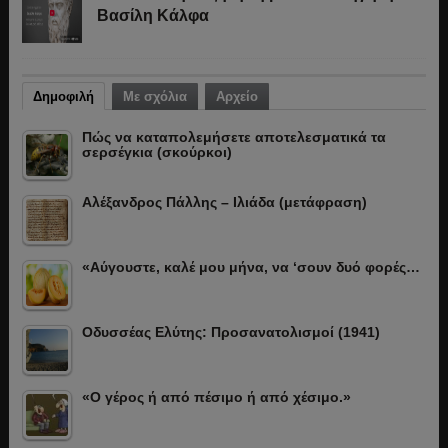
Βασίλη Κάλφα
Δημοφιλή
Με σχόλια
Αρχείο
Πώς να καταπολεμήσετε αποτελεσματικά τα
σερσέγκια (σκούρκοι)
Αλέξανδρος Πάλλης – Ιλιάδα (μετάφραση)
«Αύγουστε, καλέ μου μήνα, να ‘σουν δυό φορές…
Οδυσσέας Ελύτης: Προσανατολισμοί (1941)
«Ο γέρος ή από πέσιμο ή από χέσιμο.»