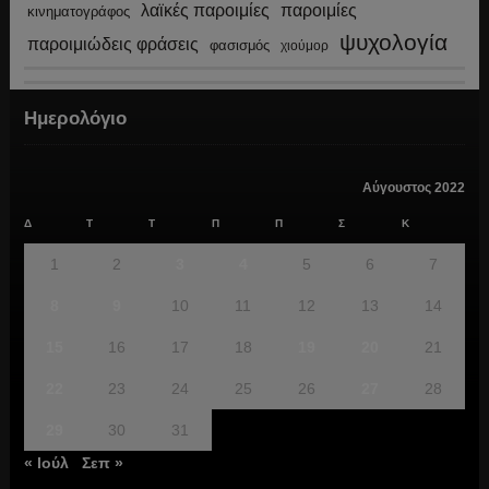
λαϊκές παροιμίες
παροιμίες
κινηματογράφος
ψυχολογία
παροιμιώδεις φράσεις
φασισμός
χιούμορ
Ημερολόγιο
Αύγουστος 2022
Δ
Τ
Τ
Π
Π
Σ
Κ
1
2
3
4
5
6
7
8
9
10
11
12
13
14
15
16
17
18
19
20
21
22
23
24
25
26
27
28
29
30
31
« Ιούλ
Σεπ »