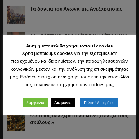
Τα δάνεια του Αγώνα της Ανεξαρτησίας
Το «σύστημα» του Ιωάννη Κωλέττη (1844-
1847)
Αυτή η ιστοσελίδα χρησιμοποιεί cookies
Χρησιμοποιούμε cookies για την εξατομίκευση
περιεχομένου και διαφημίσεων, την παροχή λειτουργιών
Η άλωση της Κωνσταντινούπολης (1453)
κοινωνικών μέσων και την ανάλυση της επισκεψιμότητας
μας. Εφόσον συνεχίσετε να χρησιμοποιείτε την ιστοσελίδα
μας, συναινείτε στη χρήση των cookies μας.
Ο Μακιαβέλι, η Δημοκρατία και η εκλογή
των αρχόντων
|
Συμφωνώ
Διαφωνώ
Πολιτική Απορρήτου
«Όποιος δεν ξέρει τι να κάνει χτενίζει τους
σκύλους.»