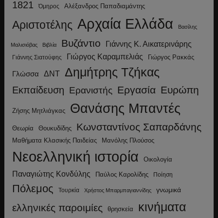
1821
Αλέξανδρος Παπαδιαμάντης
Όμηρος
Αρχαία Ελλάδα
Αριστοτέλης
Βασίλης
Βυζάντιο
Γιάννης Κ. Αικατερινάρης
Μαλισιόβας
Βιβλία
Γιώργος Καραμπελιάς
Γιώργος Ρακκάς
Γιάννης Σιατούφης
Δημήτρης Τζήκας
ΔΝΤ
Γλώσσα
Εργασία
Ευρώπη
Εκπαίδευση
Ερανιστής
Θανάσης Μπαντές
Ζήσης Μητλιάγκας
Κωνσταντίνος Σαπαρδάνης
Θεωρία
Θουκυδίδης
Μανόλης Πλούσος
Μαθήματα Κλασικής Παιδείας
Νεοελληνική ιστορία
Οικολογία
Παναγιώτης Κονδύλης
Παύλος Καρολίδης
Ποίηση
Πόλεμος
γνωμικά
Τουρκία
Χρήστος Μπαρμπαγιαννίδης
κινήματα
ελληνικές παροιμίες
θρησκεία