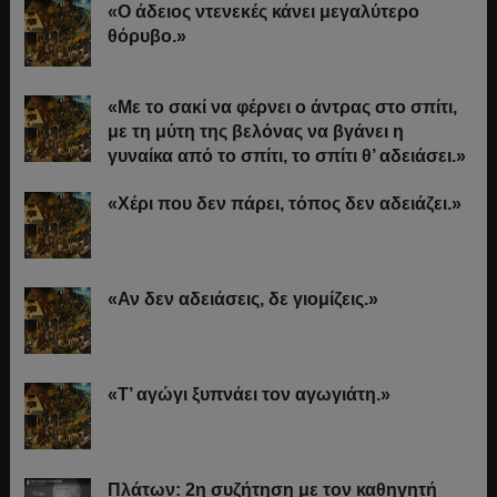
«Ο άδειος ντενεκές κάνει μεγαλύτερο
θόρυβο.»
«Με το σακί να φέρνει ο άντρας στο σπίτι,
με τη μύτη της βελόνας να βγάνει η
γυναίκα από το σπίτι, το σπίτι θ’ αδειάσει.»
«Χέρι που δεν πάρει, τόπος δεν αδειάζει.»
«Αν δεν αδειάσεις, δε γιομίζεις.»
«Τ’ αγώγι ξυπνάει τον αγωγιάτη.»
Πλάτων: 2η συζήτηση με τον καθηγητή