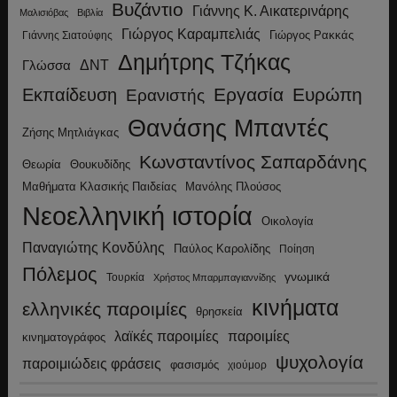
Βυζάντιο
Γιάννης Κ. Αικατερινάρης
Μαλισιόβας
Βιβλία
Γιώργος Καραμπελιάς
Γιώργος Ρακκάς
Γιάννης Σιατούφης
Δημήτρης Τζήκας
ΔΝΤ
Γλώσσα
Εργασία
Ευρώπη
Εκπαίδευση
Ερανιστής
Θανάσης Μπαντές
Ζήσης Μητλιάγκας
Κωνσταντίνος Σαπαρδάνης
Θεωρία
Θουκυδίδης
Μανόλης Πλούσος
Μαθήματα Κλασικής Παιδείας
Νεοελληνική ιστορία
Οικολογία
Παναγιώτης Κονδύλης
Παύλος Καρολίδης
Ποίηση
Πόλεμος
γνωμικά
Τουρκία
Χρήστος Μπαρμπαγιαννίδης
κινήματα
ελληνικές παροιμίες
θρησκεία
λαϊκές παροιμίες
παροιμίες
κινηματογράφος
ψυχολογία
παροιμιώδεις φράσεις
φασισμός
χιούμορ