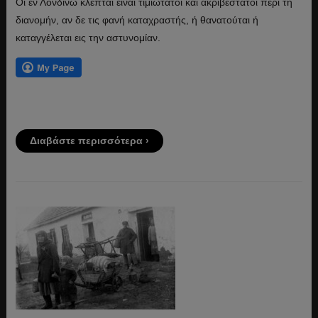
Οι εν Λονδίνω κλέπται είναι τιμιώτατοι και ακριβέστατοι περί τη
διανομήν, αν δε τις φανή καταχραστής, ή θανατούται ή
καταγγέλεται εις την αστυνομίαν.
Διαβάστε περισσότερα ›