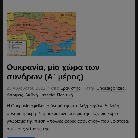
Ουκρανία, μία χώρα των
συνόρων (Α΄ μέρος)
20 Αυγούστου 2022
από
Ερανιστής
στην
Uncategorized
,
Απόψεις
,
Διεθνή
,
Ιστορία
,
Πολιτική
Η Ουκρανία οφείλει το όνομά της στη λέξη «κράι», δηλαδή
σύνορο ή άκρη. Στη μακραίωνη ιστορία της, έχει ως κύριο
γνώρισμα την πίεση –πολλές φορές ασφυκτική– που υφίσταται
από τους γείτονές της.