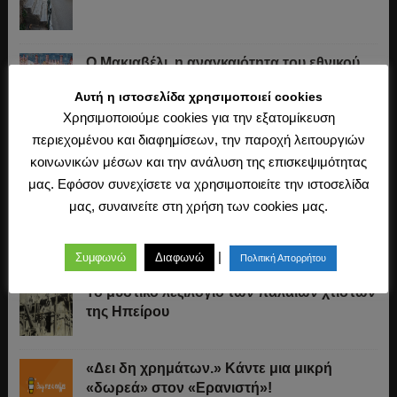
Ο Μακιαβέλι, η αναγκαιότητα του εθνικού
στρατού και «πώς πήρε ο Τούρκος την
Αυτή η ιστοσελίδα χρησιμοποιεί cookies
Πόλη»
Χρησιμοποιούμε cookies για την εξατομίκευση
Ο Αριστοτέλης και το αδιάσπαστο της
περιεχομένου και διαφημίσεων, την παροχή λειτουργιών
ψυχής με το σώμα
κοινωνικών μέσων και την ανάλυση της επισκεψιμότητας
μας. Εφόσον συνεχίσετε να χρησιμοποιείτε την ιστοσελίδα
μας, συναινείτε στη χρήση των cookies μας.
Οι Τούρκοι στην Ευρώπη: Η δεύτερη
πολιορκία της Βιέννης (1683)
|
Συμφωνώ
Διαφωνώ
Πολιτική Απορρήτου
Το μυστικό λεξιλόγιο των παλαιών χτιστών
της Ηπείρου
«Δει δη χρημάτων.» Κάντε μια μικρή
«δωρεά» στον «Ερανιστή»!