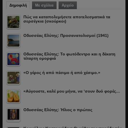
Δημοφιλή
Με σχόλια
Αρχείο
Πώς να καταπολεμήσετε αποτελεσματικά τα
σερσέγκια (σκούρκοι)
Οδυσσέας Ελύτης: Προσανατολισμοί (1941)
Οδυσσέας Ελύτης: Το φωτόδεντρο και η δέκατη
τέταρτη ομορφιά
«Ο γέρος ή από πέσιμο ή από χέσιμο.»
«Αύγουστε, καλέ μου μήνα, να ‘σουν δυό φορές…
Οδυσσέας Ελύτης: Ήλιος ο πρώτος