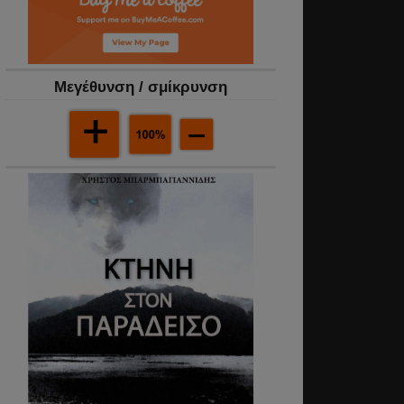
Mεγέθυνση / σμίκρυνση