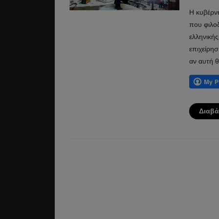
Η κυβέρν
που φιλοδ
ελληνικής
επιχείρησ
αν αυτή θ
Διαβά