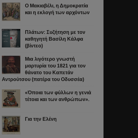
Ο Μακιαβέλι, η Δημοκρατία
και η εκλογή των αρχόντων
Πλάτων: Συζήτηση με τον
καθηγητή Βασίλη Κάλφα
(βίντεο)
Μια λιγότερο γνωστή
μαρτυρία του 1821 για τον
θάνατο του Καπετάν
Αντρούτσου (πατέρα του Οδυσσέα)
«Όποια των φύλλων η γενιά
τέτοια και των ανθρώπων».
Για την Ελένη