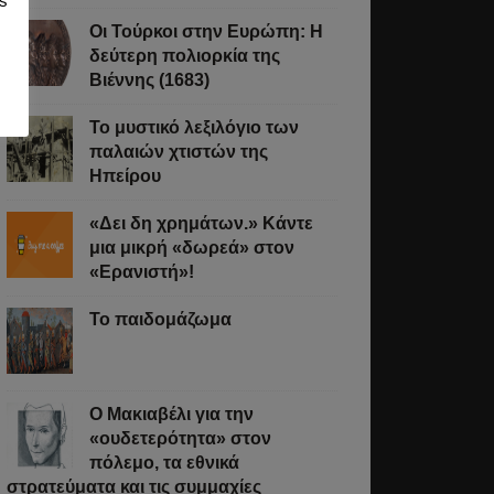
s
Οι Τούρκοι στην Ευρώπη: Η
δεύτερη πολιορκία της
Βιέννης (1683)
Το μυστικό λεξιλόγιο των
παλαιών χτιστών της
Ηπείρου
«Δει δη χρημάτων.» Κάντε
μια μικρή «δωρεά» στον
«Ερανιστή»!
Το παιδομάζωμα
O Μακιαβέλι για την
«ουδετερότητα» στον
πόλεμο, τα εθνικά
στρατεύματα και τις συμμαχίες