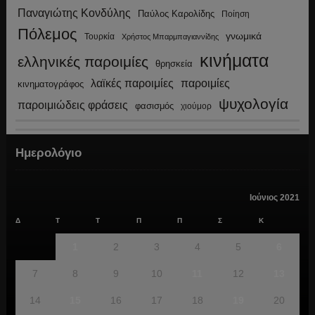
Παναγιώτης Κονδύλης
Παύλος Καρολίδης
Ποίηση
Πόλεμος
γνωμικά
Τουρκία
Χρήστος Μπαρμπαγιαννίδης
κινήματα
ελληνικές παροιμίες
θρησκεία
λαϊκές παροιμίες
παροιμίες
κινηματογράφος
ψυχολογία
παροιμιώδεις φράσεις
φασισμός
χιούμορ
Ημερολόγιο
Ιούνιος 2021
Δ
Τ
Τ
Π
Π
Σ
Κ
1
2
3
4
5
6
7
8
9
10
11
12
13
14
15
16
17
18
19
20