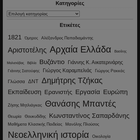
Κατηγορίες
Κατηγορίες
Ετικέτες
1821
Αλέξανδρος Παπαδιαμάντης
Όμηρος
Αρχαία Ελλάδα
Αριστοτέλης
Βασίλης
Βυζάντιο
Γιάννης Κ. Αικατερινάρης
Μαλισιόβας
Βιβλία
Γιώργος Καραμπελιάς
Γιώργος Ρακκάς
Γιάννης Σιατούφης
Δημήτρης Τζήκας
ΔΝΤ
Γλώσσα
Εργασία
Ευρώπη
Εκπαίδευση
Ερανιστής
Θανάσης Μπαντές
Ζήσης Μητλιάγκας
Κωνσταντίνος Σαπαρδάνης
Θεωρία
Θουκυδίδης
Μανόλης Πλούσος
Μαθήματα Κλασικής Παιδείας
Νεοελληνική ιστορία
Οικολογία