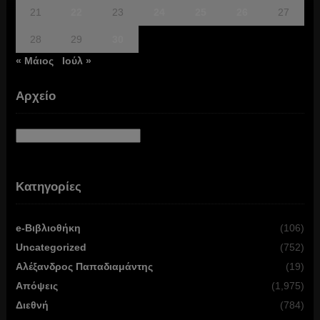
21
22
23
24
25
26
27
28
29
30
« Μάιος
Ιούλ »
Αρχείο
Αρχείο
Κατηγορίες
e-Βιβλιοθήκη
(106)
Uncategorized
(752)
Αλέξανδρος Παπαδιαμάντης
(19)
Απόψεις
(1,975)
Διεθνή
(784)