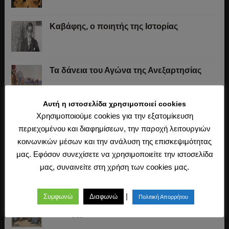
Καβάφης, ο ποιητής της Ιστορίας
Τα δάνεια του Αγώνα της Ανεξαρτησίας
Αυτή η ιστοσελίδα χρησιμοποιεί cookies
Το «σύστημα» του Ιωάννη Κωλέττη (1844-
Χρησιμοποιούμε cookies για την εξατομίκευση
1847)
περιεχομένου και διαφημίσεων, την παροχή λειτουργιών
κοινωνικών μέσων και την ανάλυση της επισκεψιμότητας
μας. Εφόσον συνεχίσετε να χρησιμοποιείτε την ιστοσελίδα
Η άλωση της Κωνσταντινούπολης (1453)
μας, συναινείτε στη χρήση των cookies μας.
|
Συμφωνώ
Διαφωνώ
Πολιτική Απορρήτου
Ο Μακιαβέλι, η Δημοκρατία και η εκλογή
των αρχόντων