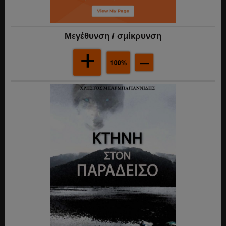
Mεγέθυνση / σμίκρυνση