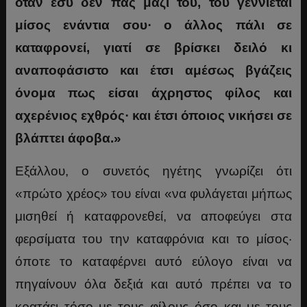
όταν εσύ δεν πας μαζί του, του γεννιέται
μίσος ενάντια σου· ο άλλος πάλι σε
καταφρονεί, γιατί σε βρίσκει δειλό κι
αναποφάσιστο και έτσι αμέσως βγάζεις
όνομα πως είσαι άχρηστος φίλος και
αχερένιος εχθρός· και έτσι όποιος νικήσει σε
βλάπτει άφοβα.»
Εξάλλου, ο συνετός ηγέτης γνωρίζει ότι
«πρώτο χρέος» του είναι «να φυλάγεται μήπως
μισηθεί ή καταφρονεθεί, να αποφεύγει στα
φερσίματα του την καταφρόνια και το μίσος·
όποτε το καταφέρνει αυτό εύλογο είναι να
πηγαίνουν όλα δεξιά και αυτό πρέπει να το
κρατάει τόσο με τους φίλους όσο και με τους