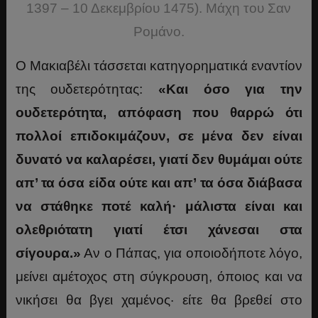
1397 – 10 Δεκεμβρίου 1475). Μάχη του Σαν
Ρομάνο.
Ο Μακιαβέλι τάσσεται κατηγορηματικά εναντίον
της ουδετερότητας:
«Και όσο για την
ουδετερότητα
, απόφαση
πο
υ θαρρώ
ότι
πολλο
ί επιδοκιμάζουν
, σε μένα δεν είναι
δυνατό να καλαρ
έσει, γιατί δεν θυμάμαι ούτε
απ’ τα όσα είδα ούτε και απ’ τα
όσα διάβασα
να στ
άθηκε ποτέ καλή· μάλιστα είναι και
ολεθρι
ότατη γιατί έτσι χάνεσαι στα
σίγουρα.
»
Αν ο Πάπας, για οποιοδήποτε λόγο,
μείνει αμέτοχος στη σύγκρουση, όποιος και να
νικήσει θα βγει χαμένος· είτε θα βρεθεί στο