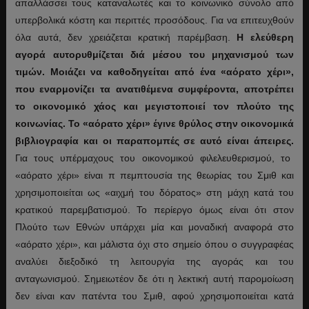
απαλλάσσει τους καταναλωτές και το κοινωνικό σύνολο από
υπερβολικά κόστη και περιττές προσόδους. Για να επιτευχθούν
όλα αυτά, δεν χρειάζεται κρατική παρέμβαση.
Η ελεύθερη
αγορά αυτορυθμίζεται διά μέσου του μηχανισμού των
τιμών. Μοιάζει να καθοδηγείται από ένα «αόρατο χέρι»,
που εναρμονίζει τα ανατιθέμενα συμφέροντα, αποτρέπει
το οικονομικό χάος και μεγιστοποιεί τον πλούτο της
κοινωνίας. Το «αόρατο χέρι» έγινε θρύλος στην οικονομικά
βιβλιογραφία και οι παραπομπές σε αυτό είναι άπειρες.
Για τους υπέρμαχους του οικονομικού φιλελευθερισμού, το
«αόρατο χέρι» είναι π πεμπτουσία της θεωρίας του Σμιθ και
χρησιμοποιείται ως «αιχμή του δόρατος» στη μάχη κατά του
κρατικού παρεμβατισμού. Το περίεργο όμως είναι ότι στον
Πλούτο των Εθνών υπάρχει μία και μοναδική αναφορά στο
«αόρατο χέρι», και μάλιστα όχι στο σημείο όπου ο συγγραφέας
αναλύει διεξοδικό τη λειτουργία της αγοράς και του
ανταγωνισμού. Σημειωτέον δε ότι η λεκτική αυτή παρομοίωση
δεν είναι καν πατέντα του Σμιθ, αφού χρησιμοποιείται κατά