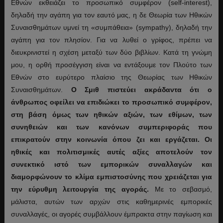
Εθνών εκθειάζει το προσωπικό συμφέρον (self-interest),
δηλαδή την αγάπη για τον εαυτό μας, η δε Θεωρία των Ηθικών
Συναισθημάτων υμνεί τη «συμπάθεια» (sympathy), δηλαδή την
αγάπη για τον πλησίον. Για να λυθεί ο γρίφος, πρέπει να
διευκρινιστεί η σχέση μεταξύ των δύο βιβλίων. Κατά τη γνώμη
μου, η ορθή προσέγγιση είναι να εντάξουμε τον Πλούτο των
Εθνών στο ευρύτερο πλαίσιο της Θεωρίας των Ηθικών
Συναισθημάτων.
Ο Σμιθ πιστεύει ακράδαντα ότι ο
άνθρωπος οφείλει να επιδιώκει το προσωπικό συμφέρον,
στη βάση όμως των ηθικών αξιών, των εθίμων, των
συνηθειών και των κανόνων συμπεριφοράς που
επικρατούν στην κοινωνία όπου ζει και εργάζεται. Οι
ηθικές και πολιτισμικές αυτές αξίες αποτελούν τον
συνεκτικό ιστό των εμπορικών συναλλαγών και
διαμορφώνουν το κλίμα εμπιστοσύνης που χρειάζεται για
την εύρυθμη λειτουργία της αγοράς.
Με το σεβασμό,
μάλιστα, αυτών των αρχών στις καθημερινές εμπορικές
συναλλαγές, οι αγορές συμβάλλουν έμπρακτα στην παγίωση και