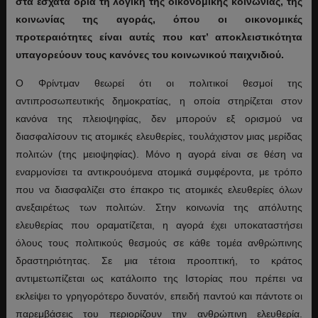
στα έσχατα όρια τη λογική της οικονομικής κοινωνίας, της
κοινωνίας της αγοράς, όπου οι οικονομικές
προτεραιότητες είναι αυτές που κατ’ αποκλειστικότητα
υπαγορεύουν τους κανόνες του κοινωνικού παιχνιδιού.
Ο Φρίντμαν θεωρεί ότι οι πολιτικοί θεσμοί της
αντιπροσωπευτικής δημοκρατίας, η οποία στηρίζεται στον
κανόνα της πλειοψηφίας, δεν μπορούν εξ ορισμού να
διασφαλίσουν τις ατομικές ελευθερίες, τουλάχιστον μιας μερίδας
πολιτών (της μειοψηφίας). Μόνο η αγορά είναι σε θέση να
εναρμονίσει τα αντικρουόμενα ατομικά συμφέροντα, με τρόπο
που να διασφαλίζει στο έπακρο τις ατομικές ελευθερίες όλων
ανεξαιρέτως των πολιτών. Στην κοινωνία της απόλυτης
ελευθερίας που οραματίζεται, η αγορά έχει υποκαταστήσει
όλους τους πολιτικούς θεσμούς σε κάθε τομέα ανθρώπινης
δραστηριότητας. Σε μια τέτοια προοπτική, το κράτος
αντιμετωπίζεται ως κατάλοιπο της Ιστορίας που πρέπει να
εκλείψει το γρηγορότερο δυνατόν, επειδή παντού και πάντοτε οι
παρεμβάσεις του περιορίζουν την ανθρώπινη ελευθερία.