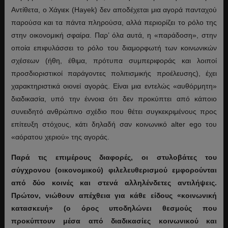
Αντίθετα, ο Χάγιεκ (Hayek) δεν αποδέχεται μια αγορά πανταχού
παρούσα και τα πάντα πληρούσα, αλλά περιορίζει το ρόλο της
στην οικονομική σφαίρα. Παρ’ όλα αυτά, η «παράδοση», στην
οποία επιφυλάσσει το ρόλο του διαμορφωτή των κοινωνικών
σχέσεων (ήθη, έθιμα, πρότυπα συμπεριφοράς και λοιποί
προσδιοριστικοί παράγοντες πολιτισμικής προέλευσης), έχει
χαρακτηριστικά οιονεί αγοράς. Είναι μια εντελώς «αυθόρμητη»
διαδικασία, υπό την έννοια ότι δεν προκύπτει από κάποιο
συνειδητό ανθρώπινο σχέδιο που θέτει συγκεκριμένους προς
επίτευξη στόχους, κάτι δηλαδή σαν κοινωνικό alter ego του
«αόρατου χεριού» της αγοράς.
Παρά τις επιμέρους διαφορές, οι στυλοβάτες του
σύγχρονου (οικονομικού) φιλελευθερισμού εμφορούνται
από δύο κοινές και στενά αλληλένδετες αντιλήψεις.
Πρώτον, νιώθουν απέχθεια για κάθε είδους «κοινωνική
κατασκευή» (ο όρος υποδηλώνει θεσμούς που
προκύπτουν μέσα από διαδικασίες κοινωνικού και