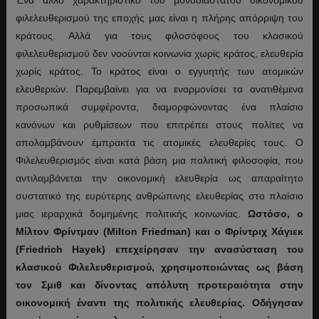
φιλελευθερισμού της εποχής μας είναι η πλήρης απόρριψη του
κράτους. Αλλά για τους φιλοσόφους του κλασικού
φιλελευθερισμού δεν νοούνται κοινωνία χωρίς κράτος, ελευθερία
χωρίς κράτος. Το κράτος είναι ο εγγυητής των ατομικών
ελευθεριών. Παρεμβαίνει για να εναρμονίσει τα ανατιθέμενα
προσωπικά συμφέροντα, διαμορφώνοντας ένα πλαίσιο
κανόνων και ρυθμίσεων που επιτρέπει στους πολίτες να
απολαμβάνουν έμπρακτα τις ατομικές ελευθερίες τους. Ο
Φιλελευθερισμός είναι κατά βάση μια πολιτική φιλοσοφία, που
αντιλαμβάνεται την οικονομική ελευθερία ως απαραίτητο
συστατικό της ευρύτερης ανθρώπινης ελευθερίας στο πλαίσιο
μιας ιεραρχικά δομημένης πολιτικής κοινωνίας.
Ωστόσο, ο
Μίλτον Φρίντμαν (Milton Friedman) και ο Φρίντριχ Χάγιεκ
(Friedrich Hayek) επεχείρησαν την ανασύσταση του
κλασικού Φιλελευθερισμού, χρησιμοποιώντας ως βάση
τον Σμιθ και δίνοντας απόλυτη προτεραιότητα στην
οικονομική έναντι της πολιτικής ελευθερίας. Οδήγησαν