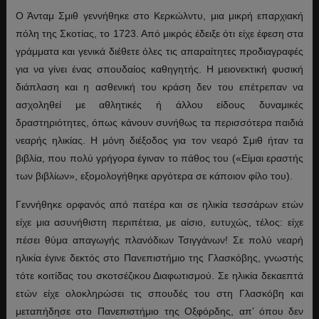
Ο Άνταμ Σμιθ γεννήθηκε στο Κερκώλντυ, μια μικρή επαρχιακή
πόλη της Σκοτίας, το 1723. Από μικρός έδειξε ότι είχε έφεση στα
γράμματα και γενικά διέθετε όλες τις απαραίτητες προδιαγραφές
για να γίνει ένας σπουδαίος καθηγητής. Η μειονεκτική φυσική
διάπλαση και η ασθενική του κράση δεν του επέτρεπαν να
ασχοληθεί με αθλητικές ή άλλου είδους δυναμικές
δραστηριότητες, όπως κάνουν συνήθως τα περισσότερα παιδιά
νεαρής ηλικίας. Η μόνη διέξοδος για τον νεαρό Σμιθ ήταν τα
βιβλία, που πολύ γρήγορα έγιναν το πάθος του («Είμαι εραστής
των βιβλίων», εξομολογήθηκε αργότερα σε κάποιον φίλο του).
Γεννήθηκε ορφανός από πατέρα και σε ηλικία τεσσάρων ετών
είχε μια ασυνήθιστη περιπέτεια, με αίσιο, ευτυχώς, τέλος: είχε
πέσει θύμα απαγωγής πλανόδιων Τσιγγάνων! Σε πολύ νεαρή
ηλικία έγινε δεκτός στο Πανεπιστήμιο της Γλασκόβης, γνωστής
τότε κοιτίδας του σκοτσέζικου Διαφωτισμού. Σε ηλικία δεκαεπτά
ετών είχε ολοκληρώσει τις σπουδές του στη Γλασκόβη και
μεταπήδησε στο Πανεπιστήμιο της Οξφόρδης, απ’ όπου δεν