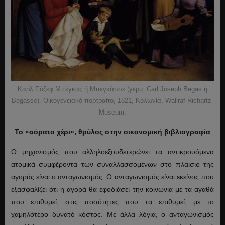
Καρλ Γιόζεφ Μπέγκας ή Μπεγκάσσε (γερμ. Carl Joseph Begas ή
Begasse). Οικογενειακό πορτραίτο, 1821, Κολωνία, Wallraf-Richartz-
Museum.
Το «αόρατο χέρι», θρύλος στην οικονομική βιβλιογραφία
Ο μηχανισμός που αλληλοεξουδετερώνει τα αντικρουόμενα
ατομικά συμφέροντα των συναλλασσομένων στο πλαίσιο της
αγοράς είναι ο ανταγωνισμός. Ο ανταγωνισμός είναι εκείνος που
εξασφαλίζει ότι η αγορά θα εφοδιάσει την κοινωνία με τα αγαθά
που επιθυμεί, στις ποσότητες που τα επιθυμεί, με το
χαμηλότερο δυνατό κόστος. Με άλλα λόγια, ο ανταγωνισμός