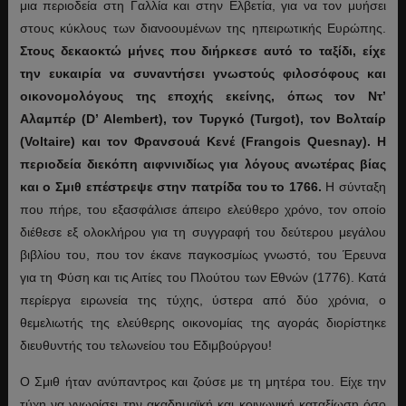
μια περιοδεία στη Γαλλία και στην Ελβετία, για να τον μυήσει
στους κύκλους των διανοουμένων της ηπειρωτικής Ευρώπης.
Στους δεκαοκτώ μήνες που διήρκεσε αυτό το ταξίδι, είχε
την ευκαιρία να συναντήσει γνωστούς φιλοσόφους και
οικονομολόγους της εποχής εκείνης, όπως τον Ντ’
Αλαμπέρ (D’ Alembert), τον Τυργκό (Turgot), τον Βολταίρ
(Voltaire) και τον Φρανσουά Κενέ (Frangois Quesnay). Η
περιοδεία διεκόπη αιφνινιδίως για λόγους ανωτέρας βίας
και ο Σμιθ επέστρεψε στην πατρίδα του το 1766.
Η σύνταξη
που πήρε, του εξασφάλισε άπειρο ελεύθερο χρόνο, τον οποίο
διέθεσε εξ ολοκλήρου για τη συγγραφή του δεύτερου μεγάλου
βιβλίου του, που τον έκανε παγκοσμίως γνωστό, του Έρευνα
για τη Φύση και τις Αιτίες του Πλούτου των Εθνών (1776). Κατά
περίεργα ειρωνεία της τύχης, ύστερα από δύο χρόνια, ο
θεμελιωτής της ελεύθερης οικονομίας της αγοράς διορίστηκε
διευθυντής του τελωνείου του Εδιμβούργου!
Ο Σμιθ ήταν ανύπαντρος και ζούσε με τη μητέρα του. Είχε την
τύχη να γνωρίσει την ακαδημαϊκή και κοινωνική καταξίωση όσο