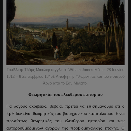
Γουίλλιαμ Τζέιμς Μιούλερ (αγγλικά: William James Müller, 28 Ιουνίου
1812 – 8 Σεπτεμβρίου 1845). Άποψη της Φλωρεντίας και του ποταμού
Άρνο από το Σαν Μινιάτο.
Θεωρητικός του ελεύθερου εμπορίου
Για λόγους ακρίβειας, βέβαια, πρέπει να επισημάνουμε ότι ο
Σμιθ δεν είναι θεωρητικός του βιομηχανικού καπιταλισμού. Είναι
πρωτίστως θεωρητικός του ελεύθερου εμπορίου και των
αυτορρυθμίζόμενων αγορών της προβιομηχανικής εποχής. Ο