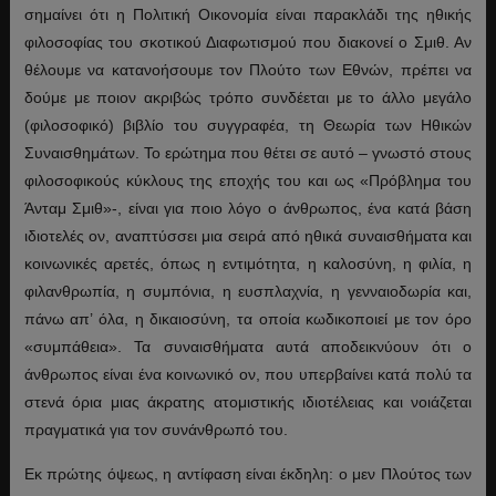
σημαίνει ότι η Πολιτική Οικονομία είναι παρακλάδι της ηθικής
φιλοσοφίας του σκοτικού Διαφωτισμού που διακονεί ο Σμιθ. Αν
θέλουμε να κατανοήσουμε τον Πλούτο των Εθνών, πρέπει να
δούμε με ποιον ακριβώς τρόπο συνδέεται με το άλλο μεγάλο
(φιλοσοφικό) βιβλίο του συγγραφέα, τη Θεωρία των Ηθικών
Συναισθημάτων. Το ερώτημα που θέτει σε αυτό – γνωστό στους
φιλοσοφικούς κύκλους της εποχής του και ως «Πρόβλημα του
Άνταμ Σμιθ»-, είναι για ποιο λόγο ο άνθρωπος, ένα κατά βάση
ιδιοτελές ον, αναπτύσσει μια σειρά από ηθικά συναισθήματα και
κοινωνικές αρετές, όπως η εντιμότητα, η καλοσύνη, η φιλία, η
φιλανθρωπία, η συμπόνια, η ευσπλαχνία, η γενναιοδωρία και,
πάνω απ’ όλα, η δικαιοσύνη, τα οποία κωδικοποιεί με τον όρο
«συμπάθεια». Τα συναισθήματα αυτά αποδεικνύουν ότι ο
άνθρωπος είναι ένα κοινωνικό ον, που υπερβαίνει κατά πολύ τα
στενά όρια μιας άκρατης ατομιστικής ιδιοτέλειας και νοιάζεται
πραγματικά για τον συνάνθρωπό του.
Εκ πρώτης όψεως, η αντίφαση είναι έκδηλη: ο μεν Πλούτος των