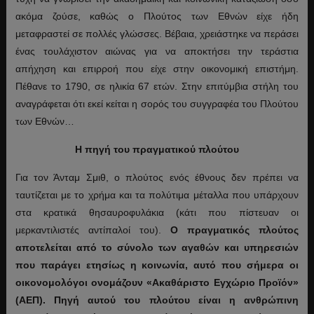
ακόμα ζούσε, καθώς ο Πλούτος των Εθνών είχε ήδη
μεταφραστεί σε πολλές γλώσσες. Βέβαια, χρειάστηκε να περάσει
ένας τουλάχιστον αιώνας για να αποκτήσει την τεράστια
απήχηση και επιρροή που είχε στην οικονομική επιστήμη.
Πέθανε το 1790, σε ηλικία 67 ετών. Στην επιτύμβια στήλη του
αναγράφεται ότι εκεί κείται η σορός του συγγραφέα του Πλούτου
των Εθνών…
Η πηγή του πραγματικού πλούτου
Για τον Άνταμ Σμιθ, ο πλούτος ενός έθνους δεν πρέπει να
ταυτίζεται με το χρήμα και τα πολύτιμα μέταλλα που υπάρχουν
στα κρατικά θησαυροφυλάκια (κάτι που πίστευαν οι
μερκαντιλιστές αντίπαλοί του).
Ο πραγματικός πλούτος
αποτελείται από το σύνολο των αγαθών και υπηρεσιών
που παράγει ετησίως η κοινωνία, αυτό που σήμερα οι
οικονομολόγοι ονομάζουν «Ακαθάριστο Εγχώριο Προϊόν»
(ΑΕΠ). Πηγή αυτού του πλούτου είναι η ανθρώπινη