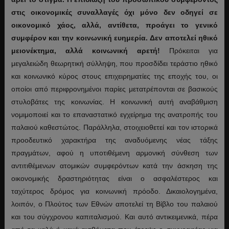
στις οικονομικές συναλλαγές όχι μόνο δεν οδηγεί σε
οικονομικό χάος, αλλά, αντίθετα, προάγει το γενικό
συμφέρον και την κοινωνική ευημερία. Δεν αποτελεί ηθικό
μειονέκτημα, αλλά κοινωνική αρετή!
Πρόκειται για
μεγαλειώδη θεωρητική σύλληψη, που προσδίδει τεράστιο ηθικό
και κοινωνικό κύρος στους επιχειρηματίες της εποχής του, οι
οποίοι από περιφρονημένοι παρίες μετατρέπονται σε βασικούς
στυλοβάτες της κοινωνίας. Η κοινωνική αυτή αναβάθμιση
νομιμοποιεί και το επαναστατικό εγχείρημα της ανατροπής του
παλαιού καθεστώτος. Παράλληλα, στοιχειοθετεί και τον ιστορικά
προοδευτικό χαρακτήρα της αναδυόμενης νέας τάξης
πραγμάτων, αφού η υποτιθέμενη αρμονική σύνθεση των
αντιτιθέμενων ατομικών συμφερόντων κατά την άσκηση της
οικονομικής δραστηριότητας είναι ο ασφαλέστερος και
ταχύτερος δρόμος για κοινωνική πρόοδο. Δικαιολογημένα,
λοιπόν, ο Πλούτος των Εθνών αποτελεί τη Βίβλο του παλαιού
και του σύγχρονου καπιταλισμού. Και αυτό αντικειμενικά, πέρα