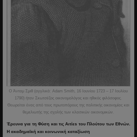
O Άνταμ Σμιθ (αγγλικά: Adam Smith, 16 Ιουνίου 1723 – 17 Ιουλίου
1790) ήταν Σκωτσέζος οικονομολόγος και ηθικός φιλόσοφος.
Θεωρείται ένας από τους πρωτοπόρους της πολιτικής οικονομίας και
θεμελιωτής της σχολής των κλασικών οικονομικών.
Έρευνα για τη Φύση και τις Αιτίεs του Πλούτου των Εθνών.
Η ακαδημαϊκή και κοινωνική καταξίωση