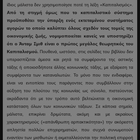
ίδιος μάλιστα δεν χρησιμοποίησε ποτέ τη λέξη «Καπιταλισμός».
Από τη στιγμή όμως που το καπιταλιστικό σύστημα
προϋποθέτει την ύπαρξη ενός εκτεταμένου συστήματος
αγορών το οποίο καλύπτει όλους σχεδόν τους τομείς της
οικονομικής ζωής, νομιμοποιείται κανείς να υποστηρίξει
ότι ο Άνταμ Σμιθ είναι ο πρώτος μεγάλος θεωρητικός του
Καπιταλισμού.
Πουθενά, ωστόσο, στις σελίδες του βιβλίου δεν
υπερασπίζεται άμεσα και ρητά τα συμφέροντα της αστικής
τάξης ή οποιοσδήποτε άλλης κοινωνικής τάξης, με εξαίρεση τα
συμφέροντα των καταναλωτών. Το μόνο που τον ενδιαφέρει,
είναι να εντοπίσει τους παράγοντες που συμβάλλουν στην
αύξηση του πλούτου της κοινωνίας ως σύνολο, πιστεύοντας
ακράδαντα ότι με τον τρόπο αυτό βελτιώνεται η οικονομική
κατάσταση όλων των κοινωνικών τάξεων. Σε κάποια σημεία,
μάλιστα, επικρίνει δριμύτατα, ακόμη και με ακραίους
χαρακτηρισμούς («απάνθρωπη αρπακτικότητα») την ακόρεστη
απληστία πολλών επιχειρηματιών, που συχνά συνωμοτούν
εναντίον των μισθωτών ή εκμεταλλεύονται την πολιτική επιρροή