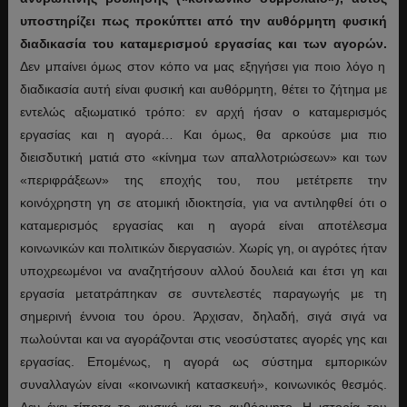
υποστηρίζει πως προκύπτει από την αυθόρμητη φυσική
διαδικασία του καταμερισμού εργασίας και των αγορών.
Δεν μπαίνει όμως στον κόπο να μας εξηγήσει για ποιο λόγο η
διαδικασία αυτή είναι φυσική και αυθόρμητη, θέτει το ζήτημα με
εντελώς αξιωματικό τρόπο: εν αρχή ήσαν ο καταμερισμός
εργασίας και η αγορά… Και όμως, θα αρκούσε μια πιο
διεισδυτική ματιά στο «κίνημα των απαλλοτριώσεων» και των
«περιφράξεων» της εποχής του, που μετέτρεπε την
κοινόχρηστη γη σε ατομική ιδιοκτησία, για να αντιληφθεί ότι ο
καταμερισμός εργασίας και η αγορά είναι αποτέλεσμα
κοινωνικών και πολιτικών διεργασιών. Χωρίς γη, οι αγρότες ήταν
υποχρεωμένοι να αναζητήσουν αλλού δουλειά και έτσι γη και
εργασία μετατράπηκαν σε συντελεστές παραγωγής με τη
σημερινή έννοια του όρου. Άρχισαν, δηλαδή, σιγά σιγά να
πωλούνται και να αγοράζονται στις νεοσύστατες αγορές γης και
εργασίας. Επομένως, η αγορά ως σύστημα εμπορικών
συναλλαγών είναι «κοινωνική κατασκευή», κοινωνικός θεσμός.
Δεν έχει τίποτα το φυσικό και το αυθόρμητο. Η ιστορία του