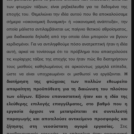
των φτωχών τάξεων, είναι ρηξικέλευθα για τα δεδομένα της
εποχής του. Θεμελιώνει την ιδέα αυτού που θα αποκαλούσαμε
σήμερα «οικονομική δυναμική» ή «οικονομική ανάπτυξα», την
οποία μάλιστα αντιλαμβάνεται ως παίγνιο θετικού αθροίσματος,
μια διαδικασία δηλαδή από την οποία όλοι μπορούν να βγουν
κερδισμένοι. Για να αντιληφθούμε πόσο ανατρεπτική ήταν η ιδέα
αυτή, αρκεί να τονίσουμε ότι το πρόβλημα που απασχολούσε
τις κυρίαρχες τάξεις της εποχής του ήταν πώς θα διατηρήσουν
τους μισθούς καθηλωμένους σε αρκούντως χαμηλά επίπεδα,
ώστε να είναι υποχρεωμένοι οι μισθωτοί να εργάζονται.
Η
διατήρηση της φτώχειας των πολλών εθεωρείτο
απαραίτητη προϋπόθεση για τη διαιώνιση του πλούτου
των ολίγων. Εξίσου επαναστατική ήταν και η ιδέα της
ελεύθερης επιλογής επαγγέλματος, στο βαθμό που η
εργασία άρχισε να μετατρέπεται σε συντελεστή
παραγωγής και αποτελούσε αντικείμενο προσφοράς και
ζήτησης στη νεοσύστατη αγορά εργασίας.
Στις
προβιομηχανικές κοινωνίες, το επάγγελμα ήταν οικογενειακή