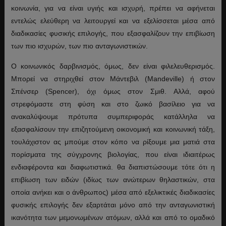
κοινωνία, για να είναι υγιής και ισχυρή, πρέπει να αφήνεται
εντελώς ελεύθερη να λειτουργεί και να εξελίσσεται μέσα από
διαδικασίες φυσικής επιλογής, που εξασφαλίζουν την επιβίωση
των πιο ισχυρών, των πιο ανταγωνιστικών.
Ο κοινωνικός δαρβινισμός, όμως, δεν είναι φιλελευθερισμός.
Μπορεί να στηριχθεί στον Μάντεβιλ (Mandeville) ή στον
Σπένσερ (Spencer), όχι όμως στον Σμιθ. Αλλά, αφού
στρεφόμαστε στη φύση και στο ζωικό βασίλειο για να
ανακαλύψουμε πρότυπα συμπεριφοράς κατάλληλα να
εξασφαλίσουν την επιζητούμενη οικονομική και κοινωνική τάξη,
τουλάχιστον ας μπούμε στον κόπο να ρίξουμε μια ματιά στα
πορίσματα της σύγχρονης βιολογίας, που είναι ιδιαιτέρως
ενδιαφέροντα και διαφωτιστικά. θα διαπιστώσουμε τότε ότι η
επιβίωση των ειδών (ιδίως των ανώτερων θηλαστικών, στα
οποία ανήκει και ο άνθρωπος) μέσα από εξελικτικές διαδικασίες
φυσικής επιλογής δεν εξαρτάται μόνο από την ανταγωνιστική
ικανότητα των μεμονωμένων ατόμων, αλλά και από το ομαδικό