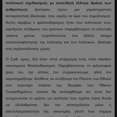
πολιτικού σχεδιασμού, με συνειδητή έλλογη δράση των
ανθρώπων).
Δεύτερον, έχουν μια χαρακτηριστική
αντικρατιστική ιδεολογία, που αγγίζει τα όρια του παροξυσμού.
Αυτός ακριβώς ο φιλελευθερισμός ήταν που ενέπνευσε τους
σφοδρούς πολέμιους του κρατικού παρεμβατισμού τα τελευταία
τριάντα χρόνια, πυροδοτώντας ένα έξαλλο κίνημα
κατασυκοφάντησης της πολιτικής και των πολιτικών, ιδιαίτερα
στις αγγλοσαξονικές χώρες.
Ο Σμιθ, όμως, δεν ήταν ποτέ υπέρμαχος ενός τόσο ακραίου
οικονομικού Φιλελευθερισμού. Παραβλέποντας το φιλοσοφικό
έργο του, όχι απλώς τον συρρικνώνουμε, αλλά τον
ακρωτηριάζουμε. Αντίθετα, αν εντάξουμε τον Πλούτο των Εθνών
στο ευρύτερο πλαίσιο της Θεωρίαν των Ηθικών
Συναισθημάτων, εύκολα θα αντιληφθούμε ότι ποτέ δεν
αντιμετώπισε το κράτος ως αντίπαλο που πρέπει πάση θυσία
να εξολοθρεύσει. Δεν τον απασχολούσε μόνο η
αποτελεσματικότητα της οικονομίας (αυτό που σήμερα