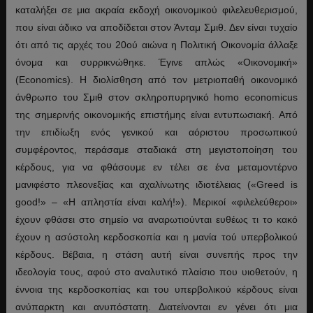
καταλήξει σε μια ακραία εκδοχή οικονομικού φιλελευθερισμού,
που είναι άδικο να αποδίδεται στον Άνταμ Σμιθ. Δεν είναι τυχαίο
ότι από τις αρχές του 20ού αιώνα η Πολιτική Οικονομία άλλαξε
όνομα και συρρικνώθηκε. Έγινε απλώς «Οικονομική»
(Economics). Η διολίσθηση από τον μετριοπαθή οικονομικό
άνθρωπο του Σμιθ στον σκληροπυρηνικό homo economicus
της σημερινής οικονομικής επιστήμης είναι εντυπωσιακή. Από
την επιδίωξη ενός γενικού και αόριστου προσωπικού
συμφέροντος, περάσαμε σταδιακά στη μεγιστοποίηση του
κέρδους, για να φθάσουμε εν τέλει σε ένα μεταμοντέρνο
μανιφέστο πλεονεξίας και αχαλίνωτης ιδιοτέλειας («Greed is
good!» – «Η απληστία είναι καλή!»). Μερικοί «φιλελεύθεροι»
έχουν φθάσει στο σημείο να αναρωτιούνται ευθέως τι το κακό
έχουν η ασύστολη κερδοσκοπία και η μανία τού υπερβολικού
κέρδους. Βέβαια, η στάση αυτή είναι συνεπής προς την
ιδεολογία τους, αφού στο αναλυτικό πλαίσιο που υιοθετούν, η
έννοια της κερδοσκοπίας και του υπερβολικού κέρδους είναι
ανύπαρκτη και ανυπόστατη. Διατείνονται εν γένει ότι μια