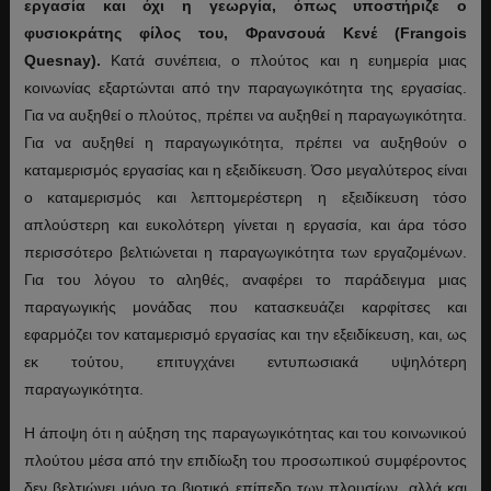
εργασία και όχι η γεωργία, όπως υποστήριζε ο
φυσιοκράτης φίλος του, Φρανσουά Κενέ (Frangois
Quesnay).
Κατά συνέπεια, ο πλούτος και η ευημερία μιας
κοινωνίας εξαρτώνται από την παραγωγικότητα της εργασίας.
Για να αυξηθεί ο πλούτος, πρέπει να αυξηθεί η παραγωγικότητα.
Για να αυξηθεί η παραγωγικότητα, πρέπει να αυξηθούν ο
καταμερισμός εργασίας και η εξειδίκευση. Όσο μεγαλύτερος είναι
ο καταμερισμός και λεπτομερέστερη η εξειδίκευση τόσο
απλούστερη και ευκολότερη γίνεται η εργασία, και άρα τόσο
περισσότερο βελτιώνεται η παραγωγικότητα των εργαζομένων.
Για του λόγου το αληθές, αναφέρει το παράδειγμα μιας
παραγωγικής μονάδας που κατασκευάζει καρφίτσες και
εφαρμόζει τον καταμερισμό εργασίας και την εξειδίκευση, και, ως
εκ τούτου, επιτυγχάνει εντυπωσιακά υψηλότερη
παραγωγικότητα.
Η άποψη ότι η αύξηση της παραγωγικότητας και του κοινωνικού
πλούτου μέσα από την επιδίωξη του προσωπικού συμφέροντος
δεν βελτιώνει μόνο το βιοτικό επίπεδο των πλουσίων, αλλά και