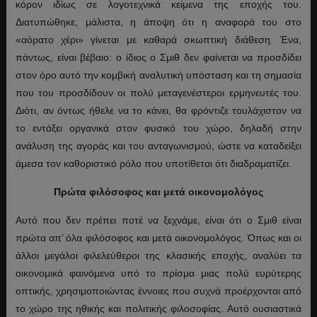
κόρον ιδίως σε λογοτεχνικά κείμενα της εποχής του.
Διατυπώθηκε, μάλιστα, η άποψη ότι η αναφορά του στο
«αόρατο χέρι» γίνεται με καθαρά σκωπτική διάθεση. Ένα,
πάντως, είναι βέβαιο: ο ίδιος ο Σμιθ δεν φαίνεται να προσδίδει
στον όρο αυτό την κομβική αναλυτική υπόσταση και τη σημασία
που του προσδίδουν οι πολύ μεταγενέστεροι ερμηνευτές του.
Διότι, αν όντως ήθελε να το κάνει, θα φρόντιζε τουλάχιστον να
το εντάξει οργανικά στον φυσικό του χώρο, δηλαδή στην
ανάλυση της αγοράς και του ανταγωνισμού, ώστε να καταδείξει
άμεσα τον καθοριστικό ρόλο που υποτίθεται ότι διαδραματίζει.
Πρώτα φιλόσοφος και μετά οικονομολόγος
Αυτό που δεν πρέπει ποτέ να ξεχνάμε, είναι ότι ο Σμιθ είναι
πρώτα απ’ όλα φιλόσοφος και μετά οικονομολόγος. Όπως και οι
άλλοι μεγάλοι φιλελεύθεροι της κλασικής εποχής, αναλύει τα
οικονομικά φαινόμενα υπό το πρίσμα μιας πολύ ευρύτερης
οπτικής, χρησιμοποιώντας έννοιες που συχνά προέρχονται από
το χώρο της ηθικής και πολιτικής φιλοσοφίας. Αυτό ουσιαστικά