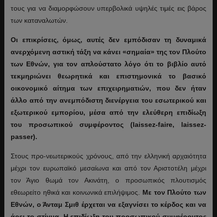
τους για να διαμορφώσουν υπερβολικά υψηλές τιμές εις βάρος
των καταναλωτών.
Οι επικρίσεις, όμως, αυτές δεν εμπόδισαν τη δυναμικά
ανερχόμενη αστική τάξη να κάνει «σημαία» της τον Πλούτο
των Εθνών, για τον απλούστατο λόγο ότι το βιβλίο αυτό
τεκμηριώνει θεωρητικά και επιστημονικά το βασικό
οικονομικό αίτημα των επιχειρηματιών, που δεν ήταν
άλλο από την ανεμπόδιστη διενέργεια του εσωτερικού και
εξωτερικού εμπορίου, μέσα από την ελεύθερη επιδίωξη
του προσωπικού συμφέροντος (laissez-faire, laissez-
passer).
Στους προ-νεωτερικούς χρόνους, από την ελληνική αρχαιότητα
μέχρι τον ευρωπαϊκό μεσαίωνα και από τον Αριστοτέλη μέχρι
τον Άγιο θωμά τον Ακινάτη, ο προσωπικός πλουτισμός
εθεωρείτο ηθικά και κοινωνικά επιλήψιμος.
Με τον Πλούτο των
Εθνών, ο Άνταμ Σμιθ έρχεται να εξαγνίσει το κέρδος και να
άρει το στίγμα. Η επιδίωξη του προσωπικού συμφέροντος