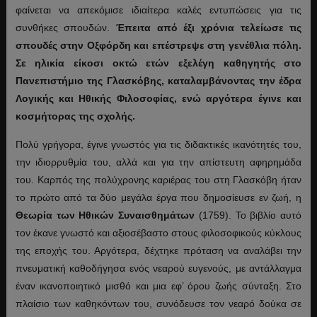
φαίνεται να απεκόμισε ιδιαίτερα καλές εντυπώσεις για τις
συνθήκες σπουδών.
Έπειτα από έξι χρόνια τελείωσε τις
σπουδές στην Οξφόρδη και επέστρεψε στη γενέθλια πόλη.
Σε ηλικία είκοσι οκτώ ετών εξελέγη καθηγητής στο
Πανεπιστήμιο της Γλασκόβης, καταλαμβάνοντας την έδρα
Λογικής και Ηθικής Φιλοσοφίας, ενώ αργότερα έγινε και
κοσμήτορας της σχολής.
Πολύ γρήγορα, έγινε γνωστός για τις διδακτικές ικανότητές του,
την ιδιορρυθμία του, αλλά και για την απίστευτη αφηρημάδα
του. Καρπός της πολύχρονης καριέρας του στη Γλασκόβη ήταν
το πρώτο από τα δύο μεγάλα έργα που δημοσίευσε εν ζωή, η
Θεωρία των Ηθικών Συναισθημάτων
(1759). Το βιβλίο αυτό
τον έκανε γνωστό και αξιοσέβαστο στους φιλοσοφικούς κύκλους
της εποχής του. Αργότερα, δέχτηκε πρόταση να αναλάβει την
πνευματική καθοδήγησα ενός νεαρού ευγενούς, με αντάλλαγμα
έναν ικανοποιητικό μισθό και μια εφ’ όρου ζωής σύνταξη. Στο
πλαίσιο των καθηκόντων του, συνόδευσε τον νεαρό δούκα σε