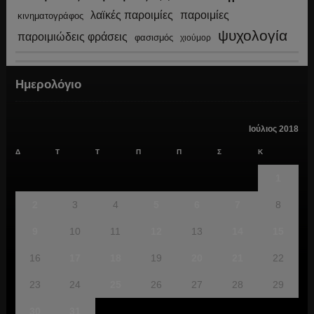
λαϊκές παροιμίες
παροιμίες
κινηματογράφος
ψυχολογία
παροιμιώδεις φράσεις
φασισμός
χιούμορ
Ημερολόγιο
Ιούλιος 2018
Δ
Τ
Τ
Π
Π
Σ
Κ
1
2
3
4
5
6
7
8
9
10
11
12
13
14
15
16
17
18
19
20
21
22
23
24
25
26
27
28
29
30
31