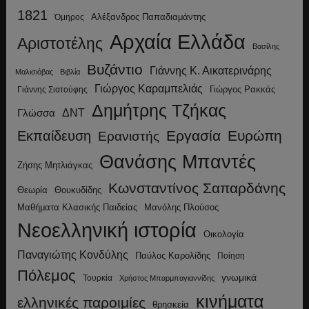
1821
Αλέξανδρος Παπαδιαμάντης
Όμηρος
Αρχαία Ελλάδα
Αριστοτέλης
Βασίλης
Βυζάντιο
Γιάννης Κ. Αικατερινάρης
Μαλισιόβας
Βιβλία
Γιώργος Καραμπελιάς
Γιώργος Ρακκάς
Γιάννης Σιατούφης
Δημήτρης Τζήκας
ΔΝΤ
Γλώσσα
Εργασία
Ευρώπη
Εκπαίδευση
Ερανιστής
Θανάσης Μπαντές
Ζήσης Μητλιάγκας
Κωνσταντίνος Σαπαρδάνης
Θεωρία
Θουκυδίδης
Μανόλης Πλούσος
Μαθήματα Κλασικής Παιδείας
Νεοελληνική ιστορία
Οικολογία
Παναγιώτης Κονδύλης
Παύλος Καρολίδης
Ποίηση
Πόλεμος
γνωμικά
Τουρκία
Χρήστος Μπαρμπαγιαννίδης
κινήματα
ελληνικές παροιμίες
θρησκεία