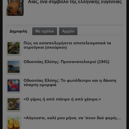
Αίας, ένα σύμβολο της ελληνικής ευγένειας
Δημοφιλή
Με σχόλια
Αρχείο
Πώς να καταπολεμήσετε αποτελεσματικά τα
σερσέγκια (σκούρκοι)
Οδυσσέας Ελύτης: Προσανατολισμοί (1941)
Οδυσσέας Ελύτης: Το φωτόδεντρο και η δέκατη
τέταρτη ομορφιά
«Ο γέρος ή από πέσιμο ή από χέσιμο.»
«Αύγουστε, καλέ μου μήνα, να ‘σουν δυό φορές…