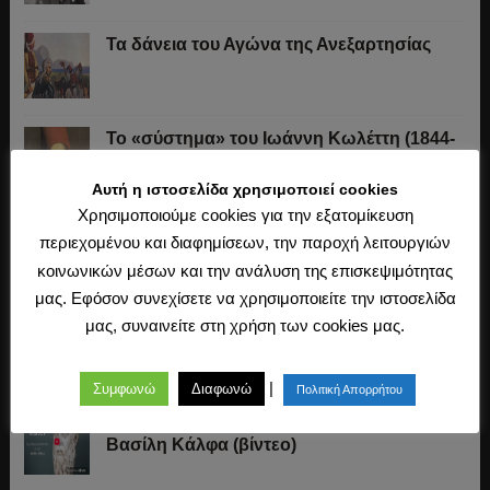
Τα δάνεια του Αγώνα της Ανεξαρτησίας
Το «σύστημα» του Ιωάννη Κωλέττη (1844-
1847)
Αυτή η ιστοσελίδα χρησιμοποιεί cookies
Χρησιμοποιούμε cookies για την εξατομίκευση
Η άλωση της Κωνσταντινούπολης (1453)
περιεχομένου και διαφημίσεων, την παροχή λειτουργιών
κοινωνικών μέσων και την ανάλυση της επισκεψιμότητας
μας. Εφόσον συνεχίσετε να χρησιμοποιείτε την ιστοσελίδα
μας, συναινείτε στη χρήση των cookies μας.
Ο Μακιαβέλι, η Δημοκρατία και η εκλογή
των αρχόντων
|
Συμφωνώ
Διαφωνώ
Πολιτική Απορρήτου
Πλάτων: Συζήτηση με τον καθηγητή
Βασίλη Κάλφα (βίντεο)