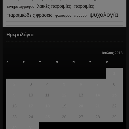
λαϊκές παροιμίες
παροιμίες
κινηματογράφος
ψυχολογία
παροιμιώδεις φράσεις
φασισμός
χιούμορ
Ημερολόγιο
Ιούλιος 2018
Δ
Τ
Τ
Π
Π
Σ
Κ
1
2
3
4
5
6
7
8
9
10
11
12
13
14
15
16
17
18
19
20
21
22
23
24
25
26
27
28
29
30
31