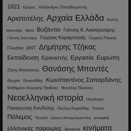
1821
Αλέξανδρος Παπαδιαμάντης
Όμηρος
Αρχαία Ελλάδα
Αριστοτέλης
Βασίλης
Βυζάντιο
Γιάννης Κ. Αικατερινάρης
Μαλισιόβας
Βιβλία
Γιώργος Καραμπελιάς
Γιώργος Ρακκάς
Γιάννης Σιατούφης
Δημήτρης Τζήκας
ΔΝΤ
Γλώσσα
Εργασία
Ευρώπη
Εκπαίδευση
Ερανιστής
Θανάσης Μπαντές
Ζήσης Μητλιάγκας
Κωνσταντίνος Σαπαρδάνης
Θεωρία
Θουκυδίδης
Μανόλης Πλούσος
Μαθήματα Κλασικής Παιδείας
Νεοελληνική ιστορία
Οικολογία
Παναγιώτης Κονδύλης
Παύλος Καρολίδης
Ποίηση
Πόλεμος
γνωμικά
Τουρκία
Χρήστος Μπαρμπαγιαννίδης
κινήματα
ελληνικές παροιμίες
θρησκεία