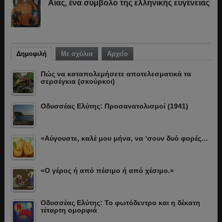
Αίας, ένα σύμβολο της ελληνικής ευγένειας
Δημοφιλή
Με σχόλια
Αρχείο
Πώς να καταπολεμήσετε αποτελεσματικά τα
σερσέγκια (σκούρκοι)
Οδυσσέας Ελύτης: Προσανατολισμοί (1941)
«Αύγουστε, καλέ μου μήνα, να ‘σουν δυό φορές…
«Ο γέρος ή από πέσιμο ή από χέσιμο.»
Οδυσσέας Ελύτης: Το φωτόδεντρο και η δέκατη
τέταρτη ομορφιά