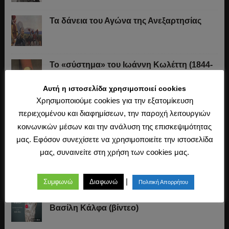
Τα δάνεια του Αγώνα της Ανεξαρτησίας
Το «σύστημα» του Ιωάννη Κωλέττη (1844-
1847)
Αυτή η ιστοσελίδα χρησιμοποιεί cookies
Χρησιμοποιούμε cookies για την εξατομίκευση
Η άλωση της Κωνσταντινούπολης (1453)
περιεχομένου και διαφημίσεων, την παροχή λειτουργιών
κοινωνικών μέσων και την ανάλυση της επισκεψιμότητας
μας. Εφόσον συνεχίσετε να χρησιμοποιείτε την ιστοσελίδα
μας, συναινείτε στη χρήση των cookies μας.
Ο Μακιαβέλι, η Δημοκρατία και η εκλογή
των αρχόντων
|
Συμφωνώ
Διαφωνώ
Πολιτική Απορρήτου
Πλάτων: Συζήτηση με τον καθηγητή
Βασίλη Κάλφα (βίντεο)