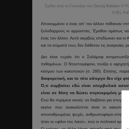
Σχέδιο από το Γκουλάγκ του Danzig Baldaev © FU
FUEL Publ
Αποκομμένοι ο ένας απ’ τον άλλον πέθαιναν στ
ξυλοδαρμούς κι αρρώστιες. Έμαθαν αμέσως να 
ένας τον άλλον. Αυτό ακριβώς επεδίωκαν και ο
και τα σώματά τους δεν διέθεταν τις αναγκαίες γ
Δεν είναι τυχαίο ότι ο Σαλάμοφ αντιμετωπί
πεθαμένων. Ο Ντοστογιέφσκι, τονίζει ο αφηγητ
κόσμου των κακοποιών (σ. 280). Επίσης, παρα
διαφορετική, και το τότε κάτεργο δεν είχε 
Ό,τι συμβαίνει εδώ είναι υπερβολικά ασυ
είναι σε θέση να δώσει συγκεκριμένη μο
Ενώ θα περίμενε κανείς να διαβάσει για στυγνο
εκείνο που ανακαλύπτει είναι οι κακοποιοί
αποσαθρωμένες ψυχές, ανθρωποφάγοι στην κυριο
ήταν οι «φίλοι του λαού», ενώ οι πολιτικοί κρ
Ο τρόμος, με άλλα λόγια, πήγαζε από την καθ