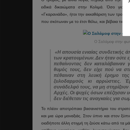
ειδικά δικαιώματα στην Κολιμά. Όσο για τ
«Γκαρανιάδα», ήτοι την εκκαθάριση των τροτσκ
που σκότωναν με το έτσι θέλω, και βέβαια τις Αρ
Ο Σαλάμοφ στην φωτ
«Η απουσία ενιαίας συνδετικής ά
των κρατουμένων. Δεν ήταν ούτε εχ
πεθαίνοντας δεν καταλάβαιναν γ
θυμός τους, δεν είχε πού να στ
πέθαιναν στη λευκή έρημο της
ξυλοδαρμούς κι αρρώστιες. 
συνάδελφό τους, να μη στηρίζουν 
Αρχές. Οι ψυχές όσων επέζησαν 
δεν διέθεταν τις αναγκαίες για σωμ
Το πλέον αποτρόπαιο βασανιστήριο του στρατ
και μια ώρα μοναξιάς. Στον ύπνο και στον ξύπν
οιαδήποτε άλλη στιγμή τη ζούσε κάτω από τα μά