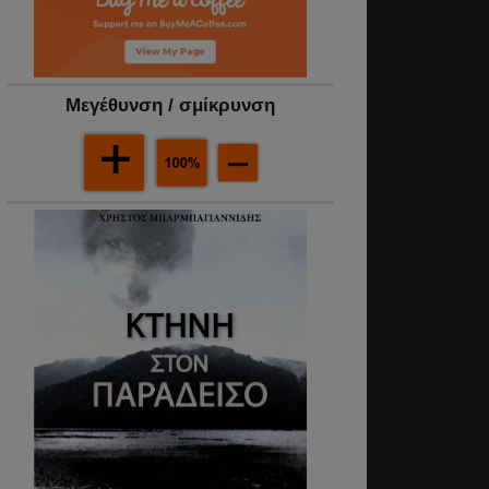
Mεγέθυνση / σμίκρυνση