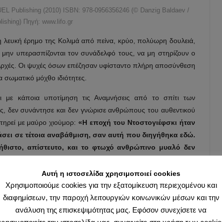
EL Publishing (2010) ISBN: 978-0956356246 (© Danzig Baldaev /
ishing) Πηγή: www.lifo.gr
η λευκή έρημο της Κολιμά από πείνα, κρύο, πολύωρη δουλειά,
μην υπερασπίζονται τον συνάδελφό τους, να μη στηρίζουν ο
ι Αρχές. Οι ψυχές όσων επέζησαν υφίσταντο πλήρη αποσύνθεση
ια σωματικό μόχθο ιδιότητες.
ζει με κάποια υποτίμηση τις Αναμνήσεις από το σπίτι των
ής, δεν συνάντησε και δεν γνώρισε ανθρώπους του αυθεντικού
τηρεί με μαύρο χιούμορ:
«Η εποχή του Ντοστογιέφσκι ήταν
φτάσει σε τέτοια αναβάθμιση, σαν αυτή που διηγήθηκα εδώ.
νήθιστο, απίστευτο, και το φτωχό ανθρώπινο μυαλό δεν
ρφή στην εδώ ζωή…»
. (σ. 179) Περί τίνος ακριβώς πρόκειται;
ύς ανθρωποφύλακες του καθεστώτος -που δεν λείπουν βέβαια-,
Αυτή η ιστοσελίδα χρησιμοποιεί cookies
, τα απίθανα ανθρωπάρια (φονιάδες, κλέφτες, ανώμαλοι,
Χρησιμοποιούμε cookies για την εξατομίκευση περιεχομένου και
λεξία) που είχαν ειδικό ρόλο στο στρατόπεδο. Οι κακοποιοί
διαφημίσεων, την παροχή λειτουργιών κοινωνικών μέσων και την
ατούμενοι αποτελούσαν την απεχθή μάζα των «εχθρών του λαού».
ανάλυση της επισκεψιμότητας μας. Εφόσον συνεχίσετε να
ημερινή συνύπαρξη με τα κατακάθια της κοινωνίας που είχαν