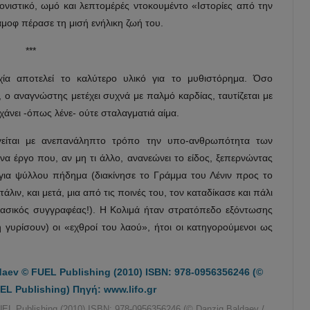
ονιστικό, ωμό και λεπτομέρές ντοκουμέντο «Ιστορίες από την
μοφ πέρασε τη μισή ενήλικη ζωή του.
***
χία αποτελεί το καλύτερο υλικό για το μυθιστόρημα. Όσο
, ο αναγνώστης μετέχει συχνά με παλμό καρδίας, ταυτίζεται με
χάνει -όπως λένε- ούτε σταλαγματιά αίμα.
είται με ανεπανάληπτο τρόπο την υπο-ανθρωπότητα των
α έργο που, αν μη τι άλλο, ανανεώνει το είδος, ξεπερνώντας
για ψύλλου πήδημα (διακίνησε το Γράμμα του Λένιν προς το
ιν, και μετά, μια από τις ποινές του, τον καταδίκασε και πάλι
κλασικός συγγραφέας!). Η Κολιμά ήταν στρατόπεδο εξόντωσης
 γυρίσουν) οι «εχθροί του λαού», ήτοι οι κατηγορούμενοι ως
EL Publishing (2010) ISBN: 978-0956356246 (© Danzig Baldaev /