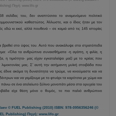
ishing) Πηγή: www.lifo.gr
68 σελίδες του, δεν αναπτύσσει το αναμενόμενο πολιτικό
ομμουνιστικού καθεστώτος. Άλλωστε, και ο ίδιος ήταν με τον
 εδώ κι εκεί, αλλά πουθενά – σε καμιά από τις 145 ιστορίες
να βρεθεί στο ύψος του. Αυτό που ανακάλυψε στα στρατόπεδα
ιγμα: «Όλα τα ανθρώπινα συναισθήματα -η αγάπη, η φιλία, η
ξα, η τιμιότητα- μας είχαν εγκαταλείψει μαζί με το κρέας που
 λιμοκτονίας μας. Σ’ αυτή την ασήμαντη μυϊκή στοιβάδα που
 έδινε ακόμα τη δυνατότητα να τρώμε, να κινούμαστε και να
έντρων και να γεμίζουμε με το φτυάρι τα καρότσια με χώμα και
 πάνω σε ένα ατελείωτο ξύλινο μονοπάτι μέσα στα ορυχεία του
οιβάδα είχε θέση μόνο ο θυμός, το πιο παλιό ανθρώπινο