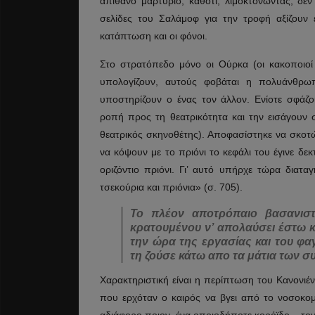
απίθανο μαρτύριο, καθότι, λιμοκτονώντας, δε
σελίδες του Σαλάμοφ για την τροφή αξίζουν ε
κατάπτωση και οι φόνοι.
Στο στρατόπεδο μόνο οι Ούρκα (οι κακοποιοί
υπολογίζουν, αυτούς φοβάται η πολυάνθρωπη
υποστηρίζουν ο ένας τον άλλον. Ενίοτε σφάζο
ροπή προς τη θεατρικότητα και την εισάγουν 
θεατρικός σκηνοθέτης). Αποφασίστηκε να σκοτ
να κόψουν με το πριόνι το κεφάλι του έγινε δε
οριζόντιο πριόνι. Γι’ αυτό υπήρχε τώρα δια
τσεκούρια και πριόνια» (σ. 705).
Το πλέον αποτρόπαιο βασανιστ
κρατουμένου ν’ απολαύσει έστω κα
την ώρα της εργασίας και του φα
τη ζούσε κάτω απο τα μάτια των 
Χαρακτηριστική είναι η περίπτωση του Κανονιέν
που ερχόταν ο καιρός να βγει από το νοσοκομ
αδιάφορο ποιον, ένα οποιοδήποτε κορόϊδο – τον 