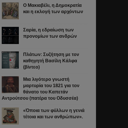
Ο Μακιαβέλι, η Δημοκρατία
και η εκλογή των αρχόντων
Σαρία, η εδραίωση των
προνομίων των ανδρών
Πλάτων: Συζήτηση με τον
καθηγητή Βασίλη Κάλφα
(βίντεο)
Μια λιγότερο γνωστή
μαρτυρία του 1821 για τον
θάνατο του Καπετάν
Αντρούτσου (πατέρα του Οδυσσέα)
«Όποια των φύλλων η γενιά
τέτοια και των ανθρώπων».