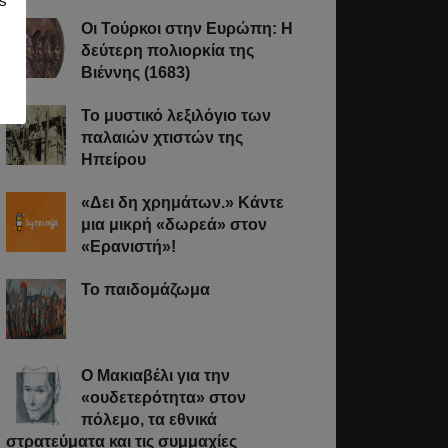
s
Οι Τούρκοι στην Ευρώπη: Η
δεύτερη πολιορκία της
Βιέννης (1683)
Το μυστικό λεξιλόγιο των
παλαιών χτιστών της
Ηπείρου
«Δει δη χρημάτων.» Κάντε
μια μικρή «δωρεά» στον
«Ερανιστή»!
Το παιδομάζωμα
O Μακιαβέλι για την
«ουδετερότητα» στον
πόλεμο, τα εθνικά
στρατεύματα και τις συμμαχίες