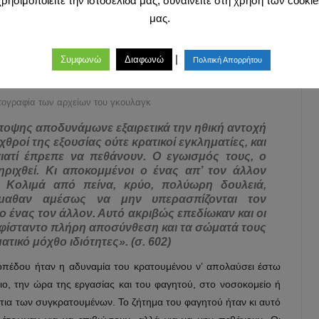
χρησιμοποιείτε την ιστοσελίδα μας, συναινείτε στη χρήση των cookie
ους πολιτικούς εξόριστους, αυτούς που υπόκεινταν στην
μας.
ιστών, είχαν να αντιμετωπίσουν δυο μέτωπα: τους κακοποιούς
χές.
|
Συμφωνώ
Διαφωνώ
Πολιτική Απορρήτου
ογραφία των αρχείων του γκουλαγκ
ποψης αποδυνάμωνε εξαιρετικά την ηθική αντοχή
θροί της εξουσίας ούτε κρατικοί εγκληματίες, και
ιατί έπρεπε να πεθάνουν. Ο εγωισμός τους, ο
ηριχθεί. Κι αποκομμένοι ο ένας απ’ τον άλλον
 Κολιμά από πείνα, κρύο, πολύωρη δουλειά,
Έμαθαν αμέσως να μην υπερασπίζονται τον
ο ένας τον άλλον. Αυτό ακριβώς επεδίωκαν και οι
υφίσταντο πλήρη αποσύνθεση και τα σώματά τους
ατικό μόχθο ιδιότητες». (σ. 602)
οπέδου ήταν η αδυναμία του κρατουμένου ν’ απολαύσει έστω
ιο, την ώρα της εργασίας και του φαγητού, στο νοσοκομείο ή
τια των συγκρατουμένων. Το ζήτημα του φαγητού ήταν κι αυτό