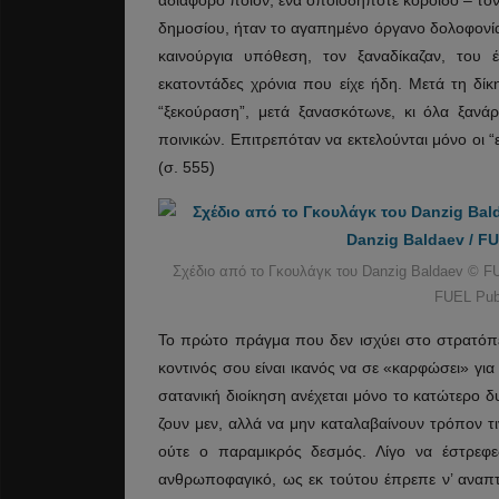
δημοσίου, ήταν το αγαπημένο όργανο δολοφονία
καινούργια υπόθεση, τον ξαναδίκαζαν, του έ
εκατοντάδες χρόνια που είχε ήδη. Μετά τη δί
“ξεκούραση”, μετά ξανασκότωνε, κι όλα ξανάρχ
ποινικών. Επιτρεπόταν να εκτελούνται μόνο οι “
(σ. 555)
Σχέδιο από το Γκουλάγκ του Danzig Baldaev © FU
FUEL Publ
Το πρώτο πράγμα που δεν ισχύει στο στρατόπεδ
κοντινός σου είναι ικανός να σε «καρφώσει» για 
σατανική διοίκηση ανέχεται μόνο το κατώτερο δυ
ζουν μεν, αλλά να μην καταλαβαίνουν τρόπον τ
ούτε ο παραμικρός δεσμός. Λίγο να έστρεφε
ανθρωποφαγικό, ως εκ τούτου έπρεπε ν’ αναπτύ