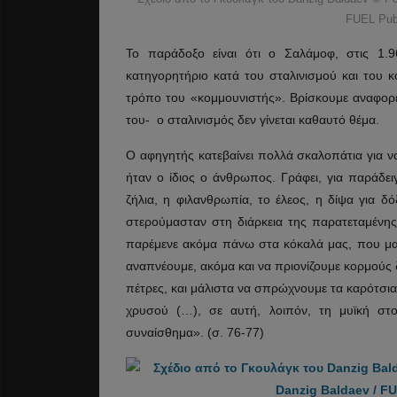
FUEL Publ
Το παράδοξο είναι ότι ο Σαλάμοφ, στις 1.9
κατηγορητήριο κατά του σταλινισμού και του κ
τρόπο του «κομμουνιστής». Βρίσκουμε αναφορές
του- ο σταλινισμός δεν γίνεται καθαυτό θέμα.
Ο αφηγητής κατεβαίνει πολλά σκαλοπάτια για 
ήταν ο ίδιος ο άνθρωπος. Γράφει, για παράδε
ζήλια, η φιλανθρωπία, το έλεος, η δίψα για δό
στερούμασταν στη διάρκεια της παρατεταμένης
παρέμενε ακόμα πάνω στα κόκαλά μας, που μας
αναπνέουμε, ακόμα και να πριονίζουμε κορμούς δ
πέτρες, και μάλιστα να σπρώχνουμε τα καρότσια
χρυσού (…), σε αυτή, λοιπόν, τη μυϊκή στ
συναίσθημα». (σ. 76-77)