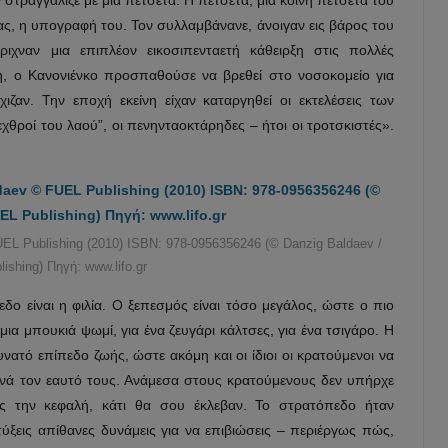
ς, η υπογραφή του. Τον συλλαμβάνανε, άνοιγαν εις βάρος του
ριχναν μια επιπλέον εικοσιπενταετή κάθειρξη στις πολλές
κη, ο Κανονιένκο προσπαθούσε να βρεθεί στο νοσοκομείο για
ιζαν. Την εποχή εκείνη είχαν καταργηθεί οι εκτελέσεις των
εχθροί του λαού”, οι πενηνταοκτάρηδες – ήτοι οι τροτσκιστές».
EL Publishing (2010) ISBN: 978-0956356246 (© Danzig Baldaev /
ishing) Πηγή: www.lifo.gr
ο είναι η φιλία. Ο ξεπεσμός είναι τόσο μεγάλος, ώστε ο πιο
μια μπουκιά ψωμί, για ένα ζευγάρι κάλτσες, για ένα τσιγάρο. Η
νατό επίπεδο ζωής, ώστε ακόμη και οι ίδιοι οι κρατούμενοι να
ινά τον εαυτό τους. Ανάμεσα στους κρατούμενους δεν υπήρχε
ς την κεφαλή, κάτι θα σου έκλεβαν. Το στρατόπεδο ήταν
ξεις απίθανες δυνάμεις για να επιβιώσεις – περιέργως πώς,