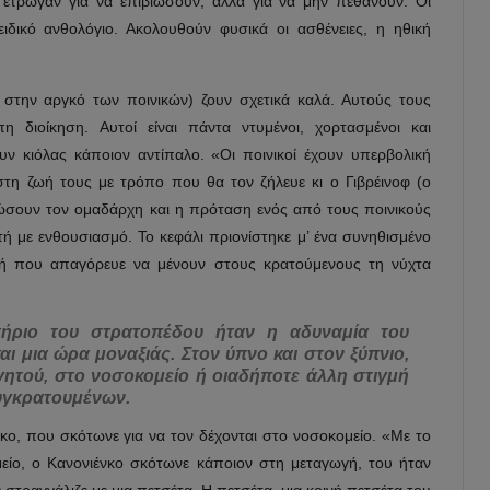
ν έτρωγαν για να επιβιώσουν, αλλά για να μην πεθάνουν. Οι
ιδικό ανθολόγιο. Ακολουθούν φυσικά οι ασθένειες, η ηθική
 στην αργκό των ποινικών) ζουν σχετικά καλά. Αυτούς τους
 διοίκηση. Αυτοί είναι πάντα ντυμένοι, χορτασμένοι και
υν κιόλας κάποιον αντίπαλο. «Οι ποινικοί έχουν υπερβολική
στη ζωή τους με τρόπο που θα τον ζήλευε κι ο Γιβρέινοφ (ο
ώσουν τον ομαδάρχη και η πρόταση ενός από τους ποινικούς
κτή με ενθουσιασμό. Το κεφάλι πριονίστηκε μ’ ένα συνηθισμένο
ταγή που απαγόρευε να μένουν στους κρατούμενους τη νύχτα
ήριο του στρατοπέδου ήταν η αδυναμία του
ι μια ώρα μοναξιάς. Στον ύπνο και στον ξύπνιο,
γητού, στο νοσοκομείο ή οιαδήποτε άλλη στιγμή
συγκρατουμένων.
κο, που σκότωνε για να τον δέχονται στο νοσοκομείο. «Με το
είο, ο Κανονιένκο σκότωνε κάποιον στη μεταγωγή, του ήταν
στραγγάλιζε με μια πετσέτα. Η πετσέτα, μια κοινή πετσέτα του