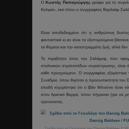
Ο
Κωστής Παπαγιώργης
γράφει για το συγκλ
Κολιμά», εκεί όπου ο συγγραφέας Βαρλαάμ Σαλά
Είναι αποδεδειγμένο ότι η ανθρώπινη δυστυ
φανταστικά κι αν είναι τα εξιστορούμενα βάσανα
τα θύματα και την κατεστραμμένη ζωή, αλλά δεν 
Το περιβόητο έπος του Σαλάμοφ, που αφηγ
σταλινικών στρατοπέδων συγκέντρωσης, είναι έν
κάθε προηγούμενο. Ο συγγραφέας εξορίστηκε 
Συνέδριο, όπου θιγόταν η προσωπικότητα του Στάλ
επειδή ισχυρίστηκε ότι ο Ιβάν Μπούνιν ήταν 
στον Αρκτικό Βορρά, όπου πήγαιναν (για να μη
τροτσκιστές.
Σχέδιο από το Γκουλάγκ του Danzig Baldaev © FU