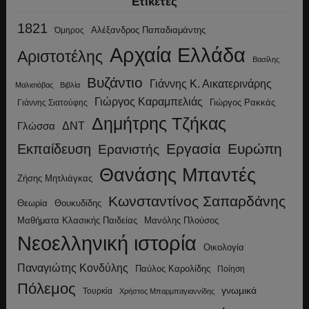
Ετικέτες
1821
Αλέξανδρος Παπαδιαμάντης
Όμηρος
Αρχαία Ελλάδα
Αριστοτέλης
Βασίλης
Βυζάντιο
Γιάννης Κ. Αικατερινάρης
Μαλισιόβας
Βιβλία
Γιώργος Καραμπελιάς
Γιώργος Ρακκάς
Γιάννης Σιατούφης
Δημήτρης Τζήκας
ΔΝΤ
Γλώσσα
Εργασία
Ευρώπη
Εκπαίδευση
Ερανιστής
Θανάσης Μπαντές
Ζήσης Μητλιάγκας
Κωνσταντίνος Σαπαρδάνης
Θεωρία
Θουκυδίδης
Μανόλης Πλούσος
Μαθήματα Κλασικής Παιδείας
Νεοελληνική ιστορία
Οικολογία
Παναγιώτης Κονδύλης
Παύλος Καρολίδης
Ποίηση
Πόλεμος
γνωμικά
Τουρκία
Χρήστος Μπαρμπαγιαννίδης