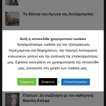
Τα δάνεια του Αγώνα της Ανεξαρτησίας
Το «σύστημα» του Ιωάννη Κωλέττη (1844-
Αυτή η ιστοσελίδα χρησιμοποιεί cookies
1847)
Χρησιμοποιούμε cookies για την εξατομίκευση
περιεχομένου και διαφημίσεων, την παροχή λειτουργιών
Η άλωση της Κωνσταντινούπολης (1453)
κοινωνικών μέσων και την ανάλυση της επισκεψιμότητας
μας. Εφόσον συνεχίσετε να χρησιμοποιείτε την ιστοσελίδα
μας, συναινείτε στη χρήση των cookies μας.
Ο Μακιαβέλι, η Δημοκρατία και η εκλογή
των αρχόντων
|
Συμφωνώ
Διαφωνώ
Πολιτική Απορρήτου
Πλάτων: 2η συζήτηση με τον καθηγητή
Βασίλη Κάλφα