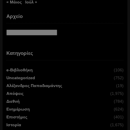
« Μάιος
Ιούλ »
Αρχείο
Αρχείο
Κατηγορίες
e-Βιβλιοθήκη
(106)
Uncategorized
(752)
Αλέξανδρος Παπαδιαμάντης
(19)
Απόψεις
(1,975)
Διεθνή
(784)
Ενημέρωση
(624)
Επιστήμες
(401)
Ιστορία
(1,675)