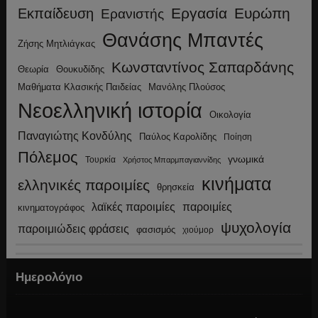
Εργασία
Ευρώπη
Εκπαίδευση
Ερανιστής
Θανάσης Μπαντές
Ζήσης Μητλιάγκας
Κωνσταντίνος Σαπαρδάνης
Θεωρία
Θουκυδίδης
Μανόλης Πλούσος
Μαθήματα Κλασικής Παιδείας
Νεοελληνική ιστορία
Οικολογία
Παναγιώτης Κονδύλης
Παύλος Καρολίδης
Ποίηση
Πόλεμος
γνωμικά
Τουρκία
Χρήστος Μπαρμπαγιαννίδης
κινήματα
ελληνικές παροιμίες
θρησκεία
λαϊκές παροιμίες
παροιμίες
κινηματογράφος
ψυχολογία
παροιμιώδεις φράσεις
φασισμός
χιούμορ
Ημερολόγιο