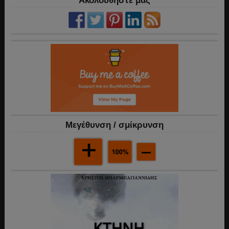
Ακολουθήστε μας
Mεγέθυνση / σμίκρυνση