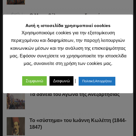
O Μακιαβέλι για την «ουδετερότητα» στον
πόλεμο, τα εθνικά στρατεύματα και τις
Αυτή η ιστοσελίδα χρησιμοποιεί cookies
συμμαχίες
Χρησιμοποιούμε cookies για την εξατομίκευση
περιεχομένου και διαφημίσεων, την παροχή λειτουργιών
«Άχθος αρούρης»
κοινωνικών μέσων και την ανάλυση της επισκεψιμότητας
μας. Εφόσον συνεχίσετε να χρησιμοποιείτε την ιστοσελίδα
μας, συναινείτε στη χρήση των cookies μας.
Καβάφης, ο ποιητής της Ιστορίας
|
Συμφωνώ
Διαφωνώ
Πολιτική Απορρήτου
Τα δάνεια του Αγώνα της Ανεξαρτησίας
Το «σύστημα» του Ιωάννη Κωλέττη (1844-
1847)