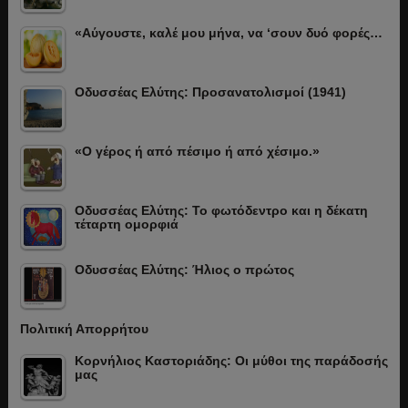
«Αύγουστε, καλέ μου μήνα, να ‘σουν δυό φορές…
Οδυσσέας Ελύτης: Προσανατολισμοί (1941)
«Ο γέρος ή από πέσιμο ή από χέσιμο.»
Οδυσσέας Ελύτης: Το φωτόδεντρο και η δέκατη
τέταρτη ομορφιά
Οδυσσέας Ελύτης: Ήλιος ο πρώτος
Πολιτική Απορρήτου
Κορνήλιος Καστοριάδης: Οι μύθοι της παράδοσής
μας