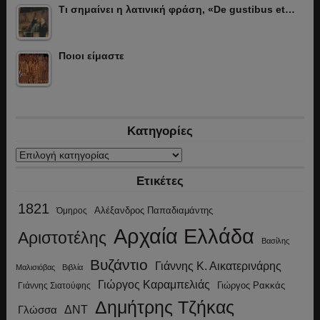
Τι σημαίνει η λατινική φράση, «De gustibus et…
Ποιοι είμαστε
Κατηγορίες
Κατηγορίες
Ετικέτες
1821
Αλέξανδρος Παπαδιαμάντης
Όμηρος
Αρχαία Ελλάδα
Αριστοτέλης
Βασίλης
Βυζάντιο
Γιάννης Κ. Αικατερινάρης
Μαλισιόβας
Βιβλία
Γιώργος Καραμπελιάς
Γιώργος Ρακκάς
Γιάννης Σιατούφης
Δημήτρης Τζήκας
ΔΝΤ
Γλώσσα