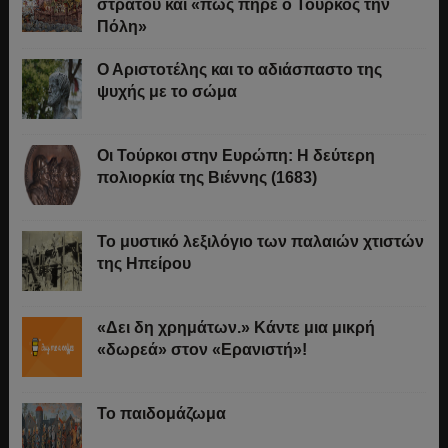
στρατού και «πώς πήρε ο Τούρκος την
Πόλη»
Ο Αριστοτέλης και το αδιάσπαστο της
ψυχής με το σώμα
Οι Τούρκοι στην Ευρώπη: Η δεύτερη
πολιορκία της Βιέννης (1683)
Το μυστικό λεξιλόγιο των παλαιών χτιστών
της Ηπείρου
«Δει δη χρημάτων.» Κάντε μια μικρή
«δωρεά» στον «Ερανιστή»!
Το παιδομάζωμα