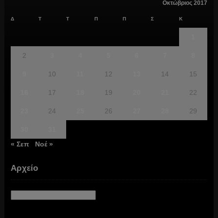
Οκτώβριος 2017
Δ
Τ
Τ
Π
Π
Σ
Κ
1
2
3
4
5
6
7
8
9
10
11
12
13
14
15
16
17
18
19
20
21
22
23
24
25
26
27
28
29
30
31
« Σεπ
Νοέ »
Αρχείο
Αρχείο