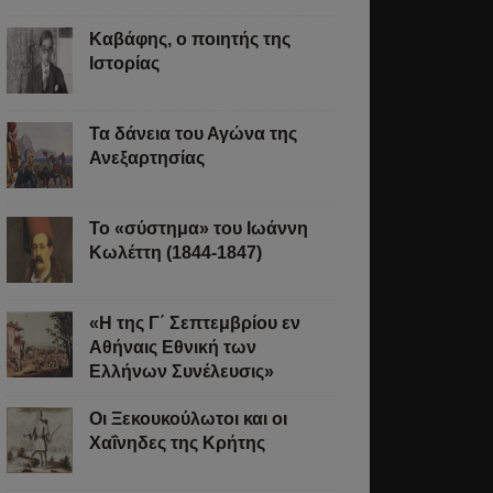
Καβάφης, ο ποιητής της
Ιστορίας
Τα δάνεια του Αγώνα της
Ανεξαρτησίας
Το «σύστημα» του Ιωάννη
Κωλέττη (1844-1847)
«Η της Γ΄ Σεπτεμβρίου εν
Αθήναις Εθνική των
Ελλήνων Συνέλευσις»
Οι Ξεκουκούλωτοι και οι
Χαΐνηδες της Κρήτης