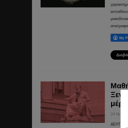
χαρακτηρ
εκπαίδευ
μακεδονικ
ανατραφο
Διαβά
Μαθή
Ξενο
μέρο
24 Νοεμβ
ΔΕΛΤΙΟ 