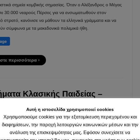
ιστικά σημεία κομβικής σημασίας. Όταν ο Αλέξανδρος ο Μέγας
σε 30.000 νεαρούς Πέρσες για να ενσωματωθούν στον
ό στρατό, κανόνισε να μάθουν τα ελληνικά γράμματα και να
ύν σύμφωνα με τα μακεδονικά πολεμικά ήθη.
στε περισσότερα ›
ματα Κλασικής Παιδείας –
φώντας, μια συνολική θεώρηση
Αυτή η ιστοσελίδα χρησιμοποιεί cookies
ς 2ο
Χρησιμοποιούμε cookies για την εξατομίκευση περιεχομένου και
διαφημίσεων, την παροχή λειτουργιών κοινωνικών μέσων και την
ρίου 2017
από
Ερανιστής
στην
Ενημέρωση
ανάλυση της επισκεψιμότητας μας. Εφόσον συνεχίσετε να
ΤΥΠΟΥ ΜΑΘΗΜΑΤΑ ΚΛΑΣΣΙΚΗΣ ΠΑΙΔΕΙΑΣ 16η Διδακτική