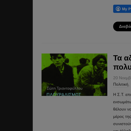
Διαβά
Τα α
πολυ
20 Νοεμβ
Πολιτική
,
Η Σ.Τ. επ
ενσωμάτω
θέλουν ν
μέρος τη
συνιστούν