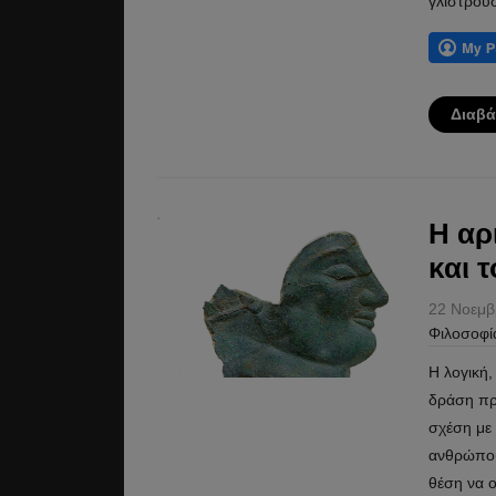
γλιστροῦσ
Διαβά
Η αρ
και 
22 Νοεμβ
Φιλοσοφί
Η λογική,
δράση προ
σχέση με 
ανθρώπου 
θέση να ο