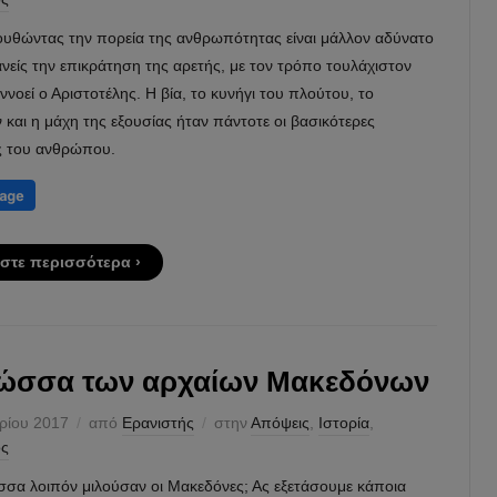
υθώντας την πορεία της ανθρωπότητας είναι μάλλον αδύνατο
ανείς την επικράτηση της αρετής, με τον τρόπο τουλάχιστον
ννοεί ο Αριστοτέλης. Η βία, το κυνήγι του πλούτου, το
και η μάχη της εξουσίας ήταν πάντοτε οι βασικότερες
ις του ανθρώπου.
στε περισσότερα ›
ώσσα των αρχαίων Μακεδόνων
ρίου 2017
από
Ερανιστής
στην
Απόψεις
,
Ιστορία
,
ός
σσα λοιπόν μιλούσαν οι Μακεδόνες; Ας εξετάσουμε κάποια