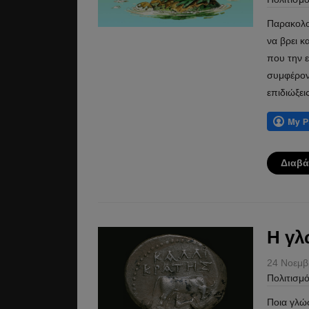
Παρακολο
να βρει κ
που την ε
συμφέρον 
επιδιώξε
Διαβά
Η γλ
24 Νοεμβ
Πολιτισμ
Ποια γλώ