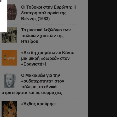
s
Οι Τούρκοι στην Ευρώπη: Η
δεύτερη πολιορκία της
Βιέννης (1683)
Το μυστικό λεξιλόγιο των
παλαιών χτιστών της
Ηπείρου
«Δει δη χρημάτων.» Κάντε
μια μικρή «δωρεά» στον
«Ερανιστή»!
O Μακιαβέλι για την
«ουδετερότητα» στον
πόλεμο, τα εθνικά
στρατεύματα και τις συμμαχίες
«Άχθος αρούρης»