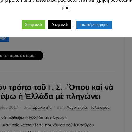
χρησιμοποιείτε την ιστοσελίδα μας, συναινείτε στη χρήση των cookie
 (2017-2018) Μάθημα 8ο Τετάρτη 29 Νοεμβρίου, 7μ.μ., Σέρρες
μας.
νολική θεώρηση του Ξενοφώντα (Ιστορικός, βιογράφος,
τής, πολιτικός συγγραφέας, οικονομολόγος κ.) Εισηγητής:
|
Συμφωνώ
Διαφωνώ
τλιάγκας, Φιλόλογος Με τον Ξενοφώντα και το έργο του […]
Πολιτική Απορρήτου
στε περισσότερα ›
ὸν τρόπο τοῦ Γ. Σ. -Ὅπου καὶ νὰ
δέψω ἡ Ἑλλάδα μὲ πληγώνει
ρίου 2017
από
Ερανιστής
στην
Λογοτεχνία
,
Πολιτισμός
 νὰ ταξιδέψω ἡ Ἑλλάδα μὲ πληγώνει
ο μέσα στὶς καστανιὲς τὸ πουκάμισο τοῦ Κενταύρου