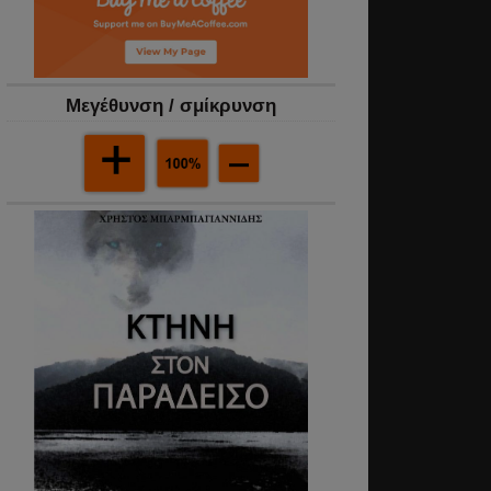
Mεγέθυνση / σμίκρυνση