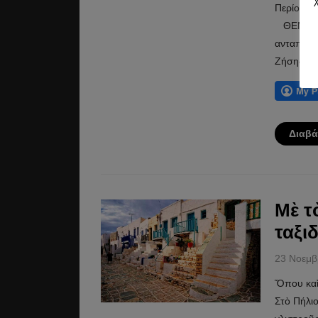
Περίοδος
ΘΕΜΑ: Συ
ανταποκρι
Ζήσης Μη
Διαβά
Μὲ τ
ταξι
23 Νοεμβ
Ὅπου καὶ
Στὸ Πήλι