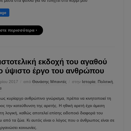
ε μέσα στὰ φύλλα γιὰ νὰ τυλιχτεῖ στὸ κορμί μου
στε περισσότερα ›
ιστοτελική εκδοχή του αγαθού
το ύψιστο έργο του ανθρώπου
ρίου 2017
από
Θανάσης Μπαντές
στην
Ιστορία
,
Πολιτική
,
α
 ως κυρίαρχο ανθρώπινο γνώρισμα, πρέπει να κινητοποιεί τη
ς την κατεύθυνση της αρετής. Η ηθική αρετή έχει άμεση
τη λογική, καθώς αποτελεί επίσης ειδοποιό διαφορά του
από τα ζώα. Κι αυτός είναι ο λόγος που ο άνθρωπος είναι σε
ργανώσει κοινωνίες.