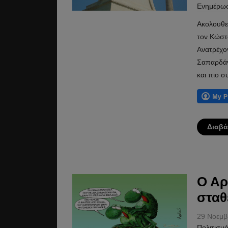
Ενημέρω
Ακολουθε
τον Κώστ
Ανατρέχο
Σαπαρδάν
και πιο σ
Διαβά
Ο Αρ
σταθ
29 Νοεμβ
Πολιτισμ