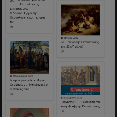
13 Μαρτίου 2013
Ο Λευκός Πύργος της
Θεσσαλονίκης και η ιστορία
του
(3)
16 Ιουλίου 2022
Το …metoo της Επανάστασης
του ’21 (Α΄ μέρος)
(0)
11 Φεβρουαρίου 2022
Λησμονημένη εθνοκάθαρση;
Οι σφαγές στη Μακεδονία & οι
συνέπειές τους
(0)
15 Δεκεμβρίου 2021
Γρηγόριος Ε΄ – Η εκτέλεσή του
και η εξέλιξη της Επανάστασης
(0)