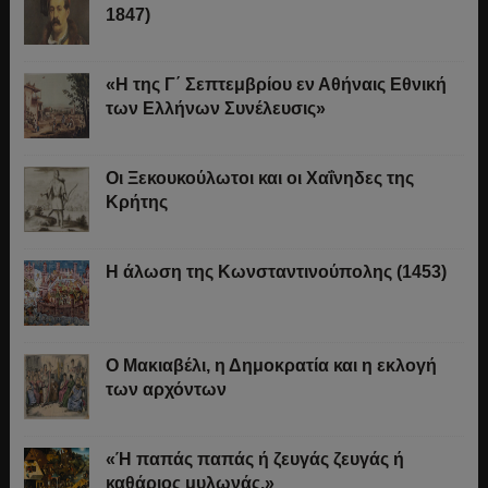
1847)
«Η της Γ΄ Σεπτεμβρίου εν Αθήναις Εθνική
των Ελλήνων Συνέλευσις»
Οι Ξεκουκούλωτοι και οι Χαΐνηδες της
Κρήτης
Η άλωση της Κωνσταντινούπολης (1453)
Ο Μακιαβέλι, η Δημοκρατία και η εκλογή
των αρχόντων
«Ή παπάς παπάς ή ζευγάς ζευγάς ή
καθάριος μυλωνάς.»