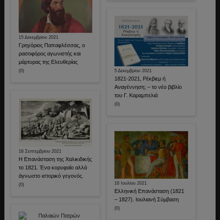
15 Δεκεμβρίου 2021
Γρηγόριος Παπαφλέσσας, ο
ρασοφόρος αγωνιστής και
μάρτυρας της Ελευθερίας
(0)
5 Δεκεμβρίου 2021
1821-2021, Ρέκβιεμ ή
Αναγέννηση; – το νέο βιβλίο
του Γ. Καραμπελιά
(0)
16 Σεπτεμβρίου 2021
Η Επανάσταση της Χαλικιδικής
το 1821. Ένα κορυφαίο αλλά
άγνωστο ιστορικό γεγονός.
16 Ιουλίου 2021
(0)
Ελληνική Επανάσταση (1821
– 1827). Ιουλιανή Σύμβαση
(0)