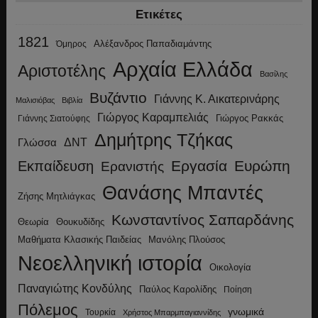
Ετικέτες
1821
Αλέξανδρος Παπαδιαμάντης
Όμηρος
Αρχαία Ελλάδα
Αριστοτέλης
Βασίλης
Βυζάντιο
Γιάννης Κ. Αικατερινάρης
Μαλισιόβας
Βιβλία
Γιώργος Καραμπελιάς
Γιώργος Ρακκάς
Γιάννης Σιατούφης
Δημήτρης Τζήκας
ΔΝΤ
Γλώσσα
Εργασία
Ευρώπη
Εκπαίδευση
Ερανιστής
Θανάσης Μπαντές
Ζήσης Μητλιάγκας
Κωνσταντίνος Σαπαρδάνης
Θεωρία
Θουκυδίδης
Μανόλης Πλούσος
Μαθήματα Κλασικής Παιδείας
Νεοελληνική ιστορία
Οικολογία
Παναγιώτης Κονδύλης
Παύλος Καρολίδης
Ποίηση
Πόλεμος
γνωμικά
Τουρκία
Χρήστος Μπαρμπαγιαννίδης