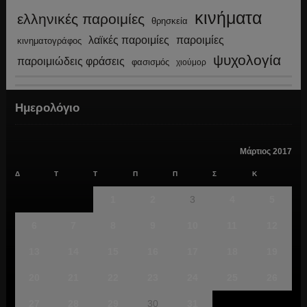
κινήματα
ελληνικές παροιμίες
θρησκεία
λαϊκές παροιμίες
παροιμίες
κινηματογράφος
ψυχολογία
παροιμιώδεις φράσεις
φασισμός
χιούμορ
Ημερολόγιο
Μάρτιος 2017
Δ
Τ
Τ
Π
Π
Σ
Κ
1
2
3
4
5
6
7
8
9
10
11
12
13
14
15
16
17
18
19
20
21
22
23
24
25
26
27
28
29
30
31