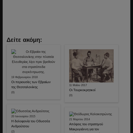
Δείτε ακόμη:
19 Φεβρουαρίου 2018
Οι περιουσίες των Εβραίων
11 Μαΐου 2017
της Θεσσαλονίκης
Οι Τουρκοκρητικοί
(0)
(0)
20 Ιανουαρίου 2015
21 Μαρτίου 2014
Η δολοφονία του Οδυσσέα
Απόψεις του στρατηγού
Ανδρούτσου
Μακρυγιάννη για τον
(2)