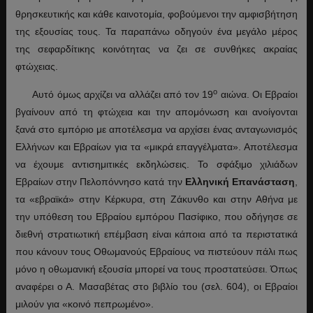
θρησκευτικής και κάθε καινοτομία, φοβούμενοι την αμφισβήτηση
της εξουσίας τους. Τα παραπάνω οδηγούν ένα μεγάλο μέρος
της σεφαρδίτικης κοινότητας να ζει σε συνθήκες ακραίας
φτώχειας.
ο
Αυτό όμως αρχίζει να αλλάζει από τον 19
αιώνα. Οι Εβραίοι
βγαίνουν από τη φτώχεια και την απομόνωση και ανοίγονται
ξανά στο εμπόριο με αποτέλεσμα να αρχίσει ένας ανταγωνισμός
Ελλήνων και Εβραίων για τα «μικρά επαγγέλματα». Αποτέλεσμα
να έχουμε αντισημιτικές εκδηλώσεις. Το σφάξιμο χιλιάδων
Εβραίων στην Πελοπόννησο κατά την
Ελληνική
Επανάσταση
,
τα «εβραϊκά» στην Κέρκυρα, στη Ζάκυνθο και στην Αθήνα με
την υπόθεση του Εβραίου εμπόρου Πασίφικο, που οδήγησε σε
διεθνή στρατιωτική επέμβαση είναι κάποια από τα περιστατικά
που κάνουν τους Οθωμανούς Εβραίους να πιστεύουν πάλι πως
μόνο η οθωμανική εξουσία μπορεί να τους προστατεύσει. Όπως
αναφέρει ο Α. Μασαβέτας στο βιβλίο του (σελ. 604), οι Εβραίοι
μιλούν για «κοινό πεπρωμένο».