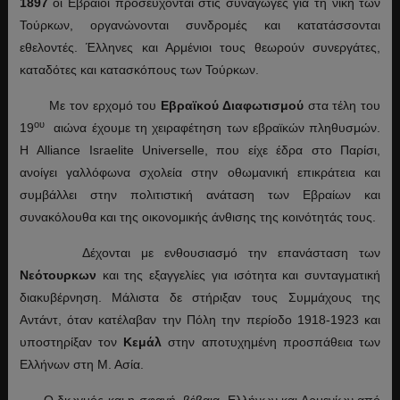
1897
οι Εβραίοι προσεύχονται στις συναγωγές για τη νίκη των
Τούρκων, οργανώνονται συνδρομές και κατατάσσονται
εθελοντές. Έλληνες και Αρμένιοι τους θεωρούν συνεργάτες,
καταδότες και κατασκόπους των Τούρκων.
Με τον ερχομό του
Εβραϊκού Διαφωτισμού
στα τέλη του
ου
19
αιώνα έχουμε τη χειραφέτηση των εβραϊκών πληθυσμών.
Η Alliance Israelite Universelle, που είχε έδρα στο Παρίσι,
ανοίγει γαλλόφωνα σχολεία στην οθωμανική επικράτεια και
συμβάλλει στην πολιτιστική ανάταση των Εβραίων και
συνακόλουθα και της οικονομικής άνθισης της κοινότητάς τους.
Δέχονται με ενθουσιασμό την επανάσταση των
Νεότουρκων
και της εξαγγελίες για ισότητα και συνταγματική
διακυβέρνηση. Μάλιστα δε στήριξαν τους Συμμάχους της
Αντάντ, όταν κατέλαβαν την Πόλη την περίοδο 1918-1923 και
υποστηρίξαν τον
Κεμάλ
στην αποτυχημένη προσπάθεια των
Ελλήνων στη Μ. Ασία.
Ο διωγμός και η σφαγή, βέβαια, Ελλήνων και Αρμενίων από