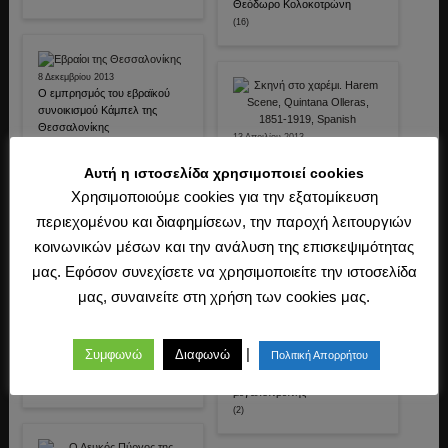
Θεόδωρο Κολοκοτρώνη
(16)
8 Δεκεμβρίου 2013
Ο εμπρησμός του εβραϊκού
συνοικισμού Κάμπελ της
Θεσσαλονίκης
13 Απριλίου 2013
(1)
Το χαρέμι – Η περίπτωση της
Χουριέμ
Αυτή η ιστοσελίδα χρησιμοποιεί cookies
(0)
Χρησιμοποιούμε cookies για την εξατομίκευση
περιεχομένου και διαφημίσεων, την παροχή λειτουργιών
κοινωνικών μέσων και την ανάλυση της επισκεψιμότητας
μας. Εφόσον συνεχίσετε να χρησιμοποιείτε την ιστοσελίδα
μας, συναινείτε στη χρήση των cookies μας.
23 Μαρτίου 2013
Η Ελλάδα στα σχολικά
|
Συμφωνώ
Διαφωνώ
Πολιτική Απορρήτου
20 Μαρτίου 2013
εγχειρίδια της Τουρκίας
Ο πραγματικός Σουλεϊμάν ο
(3)
μεγαλοπρεπής
(2)