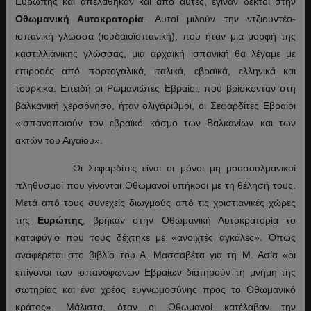
Ευρώπης και απελάθηκαν και από αυτές, έγιναν δεκτοί στην
Οθωμανική Αυτοκρατορία
. Αυτοί μιλούν την ντζιουντέο-
ισπανική γλώσσα (ιουδαιοϊσπανική), που ήταν μια μορφή της
καστιλλιάνικης γλώσσας, μια αρχαϊκή ισπανική θα λέγαμε με
επιρροές από πορτογαλικά, ιταλικά, εβραϊκά, ελληνικά και
τουρκικά. Επειδή οι Ρωμανιώτες Εβραίοι, που βρίσκονταν στη
βαλκανική χερσόνησο, ήταν ολιγάριθμοι, οι Σεφαρδίτες Εβραίοι
«ισπανοποιούν τον εβραϊκό κόσμο των Βαλκανίων και των
ακτών του Αιγαίου».
Οι Σεφαρδίτες είναι οι μόνοι μη μουσουλμανικοί
πληθυσμοί που γίνονται Οθωμανοί υπήκοοι με τη θέλησή τους.
Μετά από τους συνεχείς διωγμούς από τις χριστιανικές χώρες
της
Ευρώπης
, βρήκαν στην Οθωμανική Αυτοκρατορία το
καταφύγιο που τους δέχτηκε με «ανοιχτές αγκάλες». Όπως
αναφέρεται στο βιβλίο του Α. Μασσαβέτα για τη Μ. Ασία «οι
επίγονοι των ισπανόφωνων Εβραίων διατηρούν τη μνήμη της
σωτηρίας και ένα χρέος ευγνωμοσύνης προς το Οθωμανικό
κράτος». Μάλιστα, όταν οι Οθωμανοί κατέλαβαν την