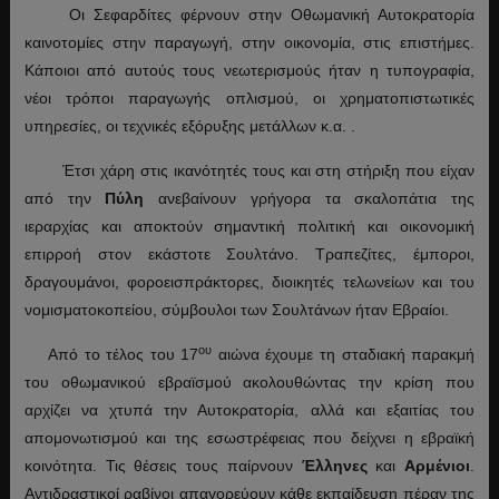
Οι Σεφαρδίτες φέρνουν στην Οθωμανική Αυτοκρατορία
καινοτομίες στην παραγωγή, στην οικονομία, στις επιστήμες.
Κάποιοι από αυτούς τους νεωτερισμούς ήταν η τυπογραφία,
νέοι τρόποι παραγωγής οπλισμού, οι χρηματοπιστωτικές
υπηρεσίες, οι τεχνικές εξόρυξης μετάλλων κ.α. .
Έτσι χάρη στις ικανότητές τους και στη στήριξη που είχαν
από την
Πύλη
ανεβαίνουν γρήγορα τα σκαλοπάτια της
ιεραρχίας και αποκτούν σημαντική πολιτική και οικονομική
επιρροή στον εκάστοτε Σουλτάνο. Τραπεζίτες, έμποροι,
δραγουμάνοι, φοροεισπράκτορες, διοικητές τελωνείων και του
νομισματοκοπείου, σύμβουλοι των Σουλτάνων ήταν Εβραίοι.
ου
Από το τέλος του 17
αιώνα έχουμε τη σταδιακή παρακμή
του οθωμανικού εβραϊσμού ακολουθώντας την κρίση που
αρχίζει να χτυπά την Αυτοκρατορία, αλλά και εξαιτίας του
απομονωτισμού και της εσωστρέφειας που δείχνει η εβραϊκή
κοινότητα. Τις θέσεις τους παίρνουν
Έλληνες
και
Αρμένιοι
.
Αντιδραστικοί ραβίνοι απαγορεύουν κάθε εκπαίδευση πέραν της