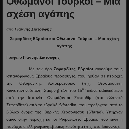
Οθωμανοί Τούρκοι – Μια
σχέση αγάπης
από
Γιάννης Σιατούφης
Σεφαρδίτες Εβραίοι και Οθωμανοί Τούρκοι – Μια σχέση
αγάπης
Γράφει ο
Γιάννης Σιατούφης
Με τον όρο
Σεφαρδίτες Εβραίοι
εννοούμε τους
ισπανόφωνους Εβραίους πρόσφυγες, που ήρθαν σε περιοχές
της Οθωμανικής Αυτοκρατορίας (π.χ. Θεσσαλονίκη,
ου
Κωνσταντινούπολη, Σμύρνη) τέλη του 15
αιώνα εκδιωκόμενοι
από την Ισπανία. Ονομάζονται Σεφαρδίμ (στα ελληνικά
Σεφαρδίτες) από το εβραϊκό S’faradim, που προέρχεται από το
βιβλικό όνομα της Ιβηρικής Χερσονήσου (S’farad). Υπήρχαν
όμως στην περιοχή και οι Ρωμανιώτες Εβραίοι, που είναι η
πανάρχαια ελληνόφωνη εβραϊκή κοινότητα (π.χ. στα Ιωάννινα).