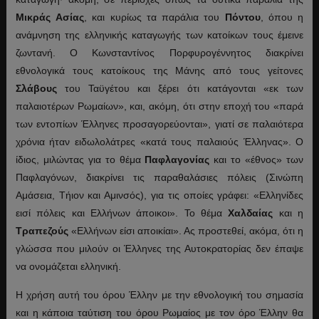
Μικράς
Ασίας
, και κυρίως τα παράλια του
Πόντου
, όπου η
ανάμνηση της ελληνικής καταγωγής των κατοίκων τους έμεινε
ζωντανή. Ο Κωνσταντίνος Πορφυρογέννητος διακρίνει
εθνολογικά τους κατοίκους της Μάνης από τους γείτονες
Σλάβους
του Ταϋγέτου και ξέρει ότι κατάγονται «εκ των
παλαιοτέρων Ρωμαίων», και, ακόμη, ότι στην εποχή του «παρά
των εντοπίων Έλληνες προσαγορεύονται», γιατί σε παλαιότερα
χρόνια ήταν ειδωλολάτρες «κατά τους παλαιούς Έλληνας». Ο
ίδιος, μιλώντας για το θέμα
Παφλαγονίας
και το «έθνος» των
Παφλαγόνων, διακρίνει τις παραθαλάσιες πόλεις (Σινώπη
Αμάσεια, Τήιον και Αμινσός), για τις οποίες γράφει: «Ελληνίδες
εισί πόλεις και Ελλήνων άποικοι». Το θέμα
Χαλδαίας
και η
Τραπεζούς
«Ελλήνων είσι αποικίαι». Ας προστεθεί, ακόμα, ότι η
γλώσσα που μιλούν οι Έλληνες της Αυτοκρατορίας δεν έπαψε
να ονομάζεται ελληνική.
Η χρήση αυτή του όρου Έλλην με την εθνολογική του σημασία
και η κάποια ταύτιση του όρου Ρωμαίος με τον όρο Έλλην θα