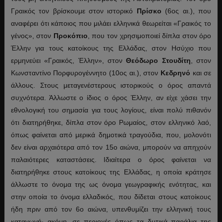
Γραικός τον βρίσκουμε στον ιστορικό
Πρίσκο
(6ος αι.), που
αναφέρει ότι κάποιος που μιλάει ελληνικά θεωρείται «Γραικός το
γένος», στον
Προκόπιο
, που τον χρησιμοποιεί δίπλα στον όρο
Έλλην για τους κατοίκους της Ελλάδας, στον Ησύχιο που
ερμηνεύει «Γραικός, Έλλην», στον
Θεόδωρο
Στουδίτη
, στον
Κωνσταντίνο Πορφυρογέννητο (10ος αι.), στον
Κεδρηνό
και σε
άλλους. Στους μεταγενέστερους ιστορικούς ο όρος απαντά
συχνότερα. Άλλωστε ο ίδιος ο όρος Έλλην, αν είχε χάσει την
εθνολογική του σημασία για τους λογίους, είναι πολύ πιθανόν
ότι διατηρήθηκε, δίπλα στον όρο Ρωμαίος, στον ελληνικό λαό,
όπως φαίνεται από μερικά δημοτικά τραγούδια, που, μολονότι
δεν είναι αρχαιότερα από τον 15ο αιώνα, μπορούν να απηχούν
παλαιότερες καταστάσεις. Ιδιαίτερα ο όρος φαίνεται να
διατηρήθηκε στους κατοίκους της Ελλάδας, η οποία κράτησε
άλλωστε το όνομα της ως όνομα γεωγραφικής ενότητας, και
στην οποία το όνομα ελλαδικός, που δίδεται στους κατοίκους
ήδη πριν από τον 6ο αιώνα, υπενθυμίζει την ελληνική τους
καταγωγή· ακόμη, σε περιοχές όπως τα δυτικά παράλια της