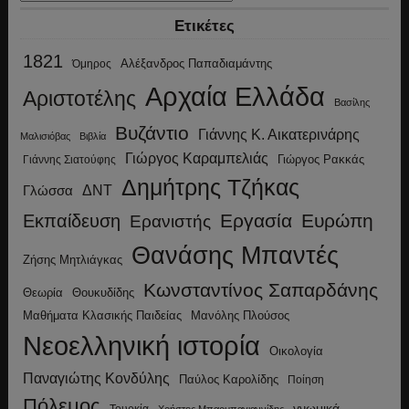
Ετικέτες
1821
Αλέξανδρος Παπαδιαμάντης
Όμηρος
Αρχαία Ελλάδα
Αριστοτέλης
Βασίλης
Βυζάντιο
Γιάννης Κ. Αικατερινάρης
Μαλισιόβας
Βιβλία
Γιώργος Καραμπελιάς
Γιώργος Ρακκάς
Γιάννης Σιατούφης
Δημήτρης Τζήκας
ΔΝΤ
Γλώσσα
Εργασία
Ευρώπη
Εκπαίδευση
Ερανιστής
Θανάσης Μπαντές
Ζήσης Μητλιάγκας
Κωνσταντίνος Σαπαρδάνης
Θεωρία
Θουκυδίδης
Μανόλης Πλούσος
Μαθήματα Κλασικής Παιδείας
Νεοελληνική ιστορία
Οικολογία
Παναγιώτης Κονδύλης
Παύλος Καρολίδης
Ποίηση
Πόλεμος
γνωμικά