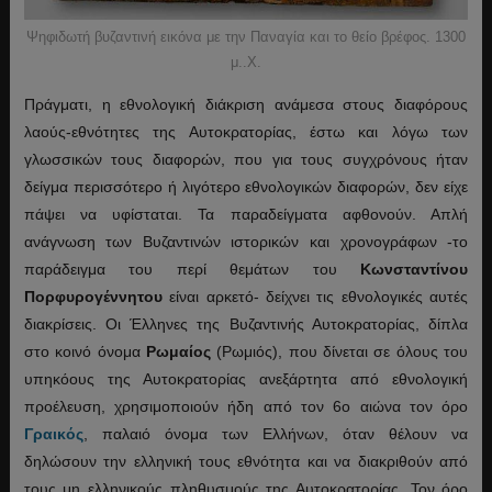
Ψηφιδωτή βυζαντινή εικόνα με την Παναγία και το θείο βρέφος. 1300
μ..Χ.
Πράγματι, η εθνολογική διάκριση ανάμεσα στους διαφόρους
λαούς-εθνότητες της Αυτοκρατορίας, έστω και λόγω των
γλωσσικών τους διαφορών, που για τους συγχρόνους ήταν
δείγμα περισσότερο ή λιγότερο εθνολογικών διαφορών, δεν είχε
πάψει να υφίσταται. Τα παραδείγματα αφθονούν. Απλή
ανάγνωση των Βυζαντινών ιστορικών και χρονογράφων -το
παράδειγμα του περί θεμάτων του
Κωνσταντίνου
Πορφυρογέννητου
είναι αρκετό- δείχνει τις εθνολογικές αυτές
διακρίσεις. Οι Έλληνες της Βυζαντινής Αυτοκρατορίας, δίπλα
στο κοινό όνομα
Ρωμαίος
(Ρωμιός), που δίνεται σε όλους του
υπηκόους της Αυτοκρατορίας ανεξάρτητα από εθνολογική
προέλευση, χρησιμοποιούν ήδη από τον 6ο αιώνα τον όρο
Γραικός
, παλαιό όνομα των Ελλήνων, όταν θέλουν να
δηλώσουν την ελληνική τους εθνότητα και να διακριθούν από
τους μη ελληνικούς πληθυσμούς της Αυτοκρατορίας. Τον όρο