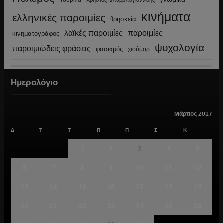
Τουρκία
Χρήστος Μπαρμπαγιαννίδης
κινήματα
ελληνικές παροιμίες
θρησκεία
λαϊκές παροιμίες
παροιμίες
κινηματογράφος
ψυχολογία
παροιμιώδεις φράσεις
φασισμός
χιούμορ
Ημερολόγιο
Μάρτιος 2017
Δ
Τ
Τ
Π
Π
Σ
Κ
1
2
3
4
5
6
7
8
9
10
11
12
13
14
15
16
17
18
19
20
21
22
23
24
25
26