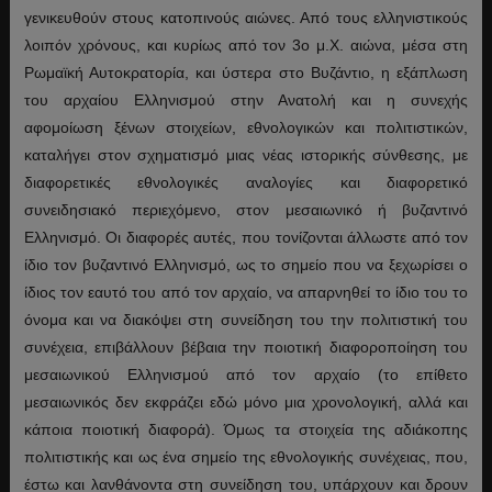
γενικευθούν στους κατοπινούς αιώνες. Από τους ελληνιστικούς
λοιπόν χρόνους, και κυρίως από τον 3ο μ.Χ. αιώνα, μέσα στη
Ρωμαϊκή Αυτοκρατορία, και ύστερα στο Βυζάντιο, η εξάπλωση
του αρχαίου Ελληνισμού στην Ανατολή και η συνεχής
αφομοίωση ξένων στοιχείων, εθνολογικών και πολιτιστικών,
καταλήγει στον σχηματισμό μιας νέας ιστορικής σύνθεσης, με
διαφορετικές εθνολογικές αναλογίες και διαφορετικό
συνειδησιακό περιεχόμενο, στον μεσαιωνικό ή βυζαντινό
Ελληνισμό. Οι διαφορές αυτές, που τονίζονται άλλωστε από τον
ίδιο τον βυζαντινό Ελληνισμό, ως το σημείο που να ξεχωρίσει ο
ίδιος τον εαυτό του από τον αρχαίο, να απαρνηθεί το ίδιο του το
όνομα και να διακόψει στη συνείδηση του την πολιτιστική του
συνέχεια, επιβάλλουν βέβαια την ποιοτική διαφοροποίηση του
μεσαιωνικού Ελληνισμού από τον αρχαίο (το επίθετο
μεσαιωνικός δεν εκφράζει εδώ μόνο μια χρονολογική, αλλά και
κάποια ποιοτική διαφορά). Όμως τα στοιχεία της αδιάκοπης
πολιτιστικής και ως ένα σημείο της εθνολογικής συνέχειας, που,
έστω και λανθάνοντα στη συνείδηση του, υπάρχουν και δρουν