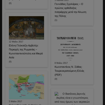
5 Ιουνίου 2017
(0)
Γεννάδιος Σχολάριος – Ο
πρώτος ορθόδοξος
πατριάρχης μετά την Άλωση
της Πόλης
(1)
12 Μαΐου 2017
Ελένη Γλύκατζη-Αρβελέρ:
Περιοχές της Ρωμανίας –
Κωνσταντινούπολη και Μικρά
Ασία
(0)
8 Μαΐου 2017
Κωνσταντίνος Ν. Σάθας:
Τουρκοκρατούμενη Ελλάς
(PDF)
(0)
5 Μαΐου 2017