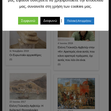
μας. Εφόσον συνεχίσετε να χρησιμοποιείτε την ιστοσελίδα
Νίκος Σβορώνος: Η έννοια του
(0)
μας, συναινείτε στη χρήση των cookies μας.
«έθνους»
(0)
|
Συμφωνώ
Διαφωνώ
Πολιτική Απορρήτου
4 Ιουνίου 2019
Ελένη Γλύκατζη-Αρβελέρ στην
11 Νοεμβρίου 2019
«Κ»: Αριστερός είναι αυτός που
Οι Ευρωπαίοι αρχαιοθήρες
κάνει αριστερά πράγματα, όχι
(0)
αυτός που λέει ότι είναι.
(0)
15 Ιουνίου 2017
Ελένη Γλύκατζη-Αρβελέρ: Η
βυζαντινή Θεσσαλονίκη