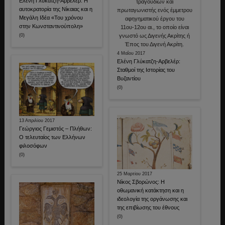
Ελένη Γλύκατζη-Αρβελέρ: Η
αυτοκρατορία της Νίκαιας και η
Μεγάλη Ιδέα «Του χρόνου
στην Κωνσταντινούπολη»
(0)
4 Μαΐου 2017
Ελένη Γλύκατζη-Αρβελέρ:
Σταθμοί της Ιστορίας του
Βυζαντίου
(0)
13 Απριλίου 2017
Γεώργιος Γεμιστός – Πλήθων:
Ο τελευταίος των Ελλήνων
φιλοσόφων
(0)
25 Μαρτίου 2017
Νίκος Σβορώνος: Η
οθωμανική κατάκτηση και η
ιδεολογία της οργάνωσης και
της επιβίωσης του έθνους
(0)