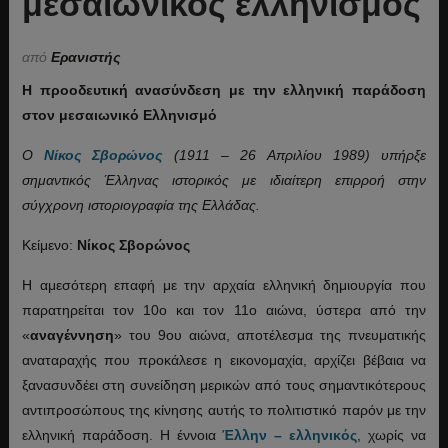
μεσαιωνικός ελληνισμός
από
Ερανιστής
Η προοδευτική ανασύνδεση με την ελληνική παράδοση
στον μεσαιωνικό Ελληνισμό
Ο
Νίκος Σβορώνος
(1911 – 26 Απριλίου 1989) υπήρξε
σημαντικός Έλληνας ιστορικός με ιδιαίτερη επιρροή στην
σύγχρονη ιστοριογραφία της Ελλάδας.
Κείμενο:
Νίκος Σβορώνος
Η αμεσότερη επαφή με την αρχαία ελληνική δημιουργία που
παρατηρείται τον 10ο και τον 11ο αιώνα, ύστερα από την
«
αναγέννηση
» του 9ου αιώνα, αποτέλεσμα της πνευματικής
αναταραχής που προκάλεσε η εικονομαχία, αρχίζει βέβαια να
ξανασυνδέει στη συνείδηση μερικών από τους σημαντικότερους
αντιπροσώπους της κίνησης αυτής το πολιτιστικό παρόν με την
ελληνική παράδοση. Η έννοια
Έλλην – ελληνικός
, χωρίς να