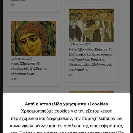
(0)
15 Μαρτίου 2017
Νίκος Σβορώνος: Βυζάντιο. Ο
Ελληνισμός κυρίαρχο στοιχείο
18 Μαρτίου 2017
της Ανατολικής Ρωμαϊκής
Νίκος Σβορώνος: Οι
Αυτοκρατορίας. Εξελληνισμός
εθνολογικές εξελίξεις του
της Ανατολής
ελληνικού λαού
(0)
(15)
Αυτή η ιστοσελίδα χρησιμοποιεί cookies
Χρησιμοποιούμε cookies για την εξατομίκευση
περιεχομένου και διαφημίσεων, την παροχή λειτουργιών
18 Νοεμβρίου 2020
κοινωνικών μέσων και την ανάλυση της επισκεψιμότητας
Πολιορκία και άλωση της
14 Μαρτίου 2017
Κωνσταντινούπολης