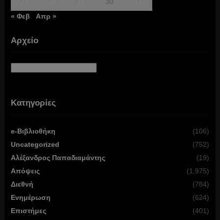
27
28
29
30
31
« Φεβ
Απρ »
Αρχείο
Αρχείο
Κατηγορίες
e-Βιβλιοθήκη
(106)
Uncategorized
(752)
Αλέξανδρος Παπαδιαμάντης
(19)
Απόψεις
(1,975)
Διεθνή
(784)
Ενημέρωση
(624)
Επιστήμες
(401)