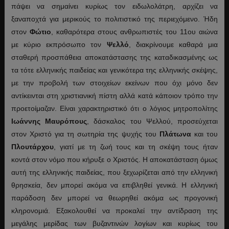
πάψει να σημαίνει κυρίως τον ειδωλολάτρη, αρχίζει να
ξαναποχτά για μερικούς το πολιτιστικό της περιεχόμενο. Ήδη
στον
Φώτιο
, καθαρότερα στους ανθρωπιστές του 11ου αιώνα
με κύριο εκπρόσωπο τον
Ψελλό
, διακρίνουμε καθαρά μια
σταθερή προσπάθεια αποκατάστασης της καταδικασμένης ως
τα τότε ελληνικής παιδείας και γενικότερα της ελληνικής σκέψης,
με την προβολή των στοιχείων εκείνων που όχι μόνο δεν
αντίκεινται στη χριστιανική πίστη αλλά κατά κάποιον τρόπο την
προετοίμαζαν. Είναι χαρακτηριστικό ότι ο λόγιος μητροπολίτης
Ιωάννης
Μαυρόπους
, δάσκαλος του Ψελλού, προσεύχεται
στον Χριστό για τη σωτηρία της ψυχής του
Πλάτωνα
και του
Πλουτάρχου
, γιατί με τη ζωή τους και τη σκέψη τους ήταν
κοντά στον νόμο που κήρυξε ο Χριστός. Η αποκατάσταση όμως
αυτή της ελληνικής παιδείας, που ξεχωρίζεται από την ελληνική
θρησκεία, δεν μπορεί ακόμα να επιβληθεί γενικά. Η ελληνική
παράδοση δεν μπορεί να θεωρηθεί ακόμα ως προγονική
κληρονομιά. Εξακολουθεί να προκαλεί την αντίδραση της
μεγάλης μερίδας των βυζαντινών λογίων και κυρίως του