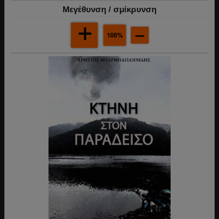
Mεγέθυνση / σμίκρυνση