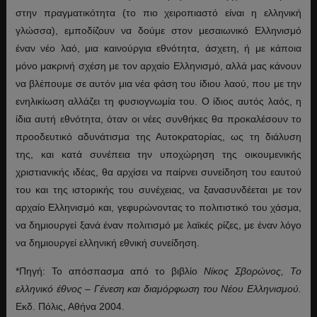
στην πραγματικότητα (το πιο χειροπιαστό είναι η ελληνική
γλώσσα), εμποδίζουν να δούμε στον μεσαιωνικό Ελληνισμό
έναν νέο λαό, μια καινούργια εθνότητα, άσχετη, ή με κάποια
μόνο μακρινή σχέση με τον αρχαίο Ελληνισμό, αλλά μας κάνουν
να βλέπουμε σε αυτόν μια νέα φάση του ίδιου λαού, που με την
ενηλικίωση αλλάζει τη φυσιογνωμία του. Ο ίδιος αυτός λαός, η
ίδια αυτή εθνότητα, όταν οι νέες συνθήκες θα προκαλέσουν το
προοδευτικό αδυνάτισμα της Αυτοκρατορίας, ως τη διάλυση
της, και κατά συνέπεια την υποχώρηση της οικουμενικής
χριστιανικής ιδέας, θα αρχίσει να παίρνει συνείδηση του εαυτού
του και της ιστορικής του συνέχειας, να ξανασυνδέεται με τον
αρχαίο Ελληνισμό και, γεφυρώνοντας το πολιτιστικό του χάσμα,
να δημιουργεί ξανά έναν πολιτισμό με λαϊκές ρίζες, με έναν λόγο
να δημιουργεί ελληνική εθνική συνείδηση.
*Πηγή: Το απόσπασμα από το βιβλίο
Νίκος Σβορώνος, Το
ελληνικό έθνος – Γένεση και διαμόρφωση του Νέου Ελληνισμού.
Εκδ. Πόλις, Αθήνα 2004.