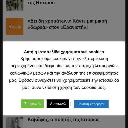
της Ηπείρου
«Δει δη χρημάτων.» Κάντε μια μικρή
«δωρεά» στον «Ερανιστή»!
Το παιδομάζωμα
Αυτή η ιστοσελίδα χρησιμοποιεί cookies
Χρησιμοποιούμε cookies για την εξατομίκευση
περιεχομένου και διαφημίσεων, την παροχή λειτουργιών
O Μακιαβέλι για την «ουδετερότητα» στον
κοινωνικών μέσων και την ανάλυση της επισκεψιμότητας
πόλεμο, τα εθνικά στρατεύματα και τις
μας. Εφόσον συνεχίσετε να χρησιμοποιείτε την ιστοσελίδα
συμμαχίες
μας, συναινείτε στη χρήση των cookies μας.
«Άχθος αρούρης»
|
Συμφωνώ
Διαφωνώ
Πολιτική Απορρήτου
Καβάφης, ο ποιητής της Ιστορίας