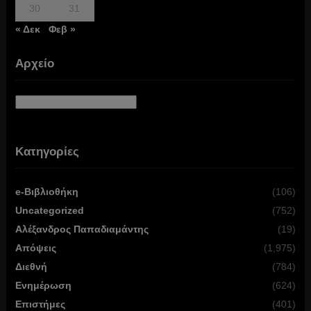
30
31
« Δεκ
Φεβ »
Αρχείο
Αρχείο
Κατηγορίες
e-Βιβλιοθήκη
(106)
Uncategorized
(752)
Αλέξανδρος Παπαδιαμάντης
(19)
Απόψεις
(1,975)
Διεθνή
(784)
Ενημέρωση
(624)
Επιστήμες
(401)