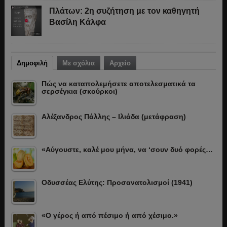
Πλάτων: 2η συζήτηση με τον καθηγητή
Βασίλη Κάλφα
Δημοφιλή
Με σχόλια
Αρχείο
Πώς να καταπολεμήσετε αποτελεσματικά τα
σερσέγκια (σκούρκοι)
Αλέξανδρος Πάλλης – Ιλιάδα (μετάφραση)
«Αύγουστε, καλέ μου μήνα, να ‘σουν δυό φορές…
Οδυσσέας Ελύτης: Προσανατολισμοί (1941)
«Ο γέρος ή από πέσιμο ή από χέσιμο.»