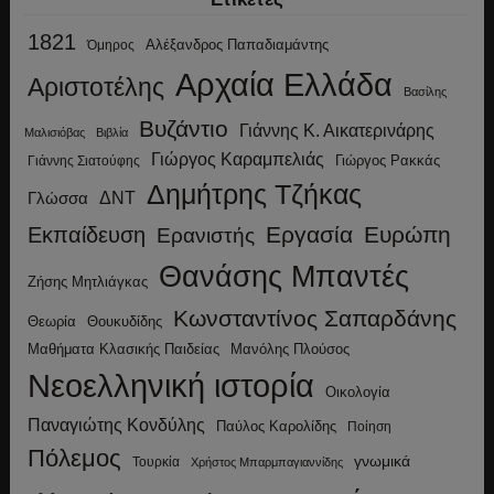
1821
Αλέξανδρος Παπαδιαμάντης
Όμηρος
Αρχαία Ελλάδα
Αριστοτέλης
Βασίλης
Βυζάντιο
Γιάννης Κ. Αικατερινάρης
Μαλισιόβας
Βιβλία
Γιώργος Καραμπελιάς
Γιώργος Ρακκάς
Γιάννης Σιατούφης
Δημήτρης Τζήκας
ΔΝΤ
Γλώσσα
Εργασία
Ευρώπη
Εκπαίδευση
Ερανιστής
Θανάσης Μπαντές
Ζήσης Μητλιάγκας
Κωνσταντίνος Σαπαρδάνης
Θεωρία
Θουκυδίδης
Μανόλης Πλούσος
Μαθήματα Κλασικής Παιδείας
Νεοελληνική ιστορία
Οικολογία
Παναγιώτης Κονδύλης
Παύλος Καρολίδης
Ποίηση
Πόλεμος
γνωμικά
Τουρκία
Χρήστος Μπαρμπαγιαννίδης