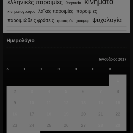
κινήματα
ελληνικές παροιμίες
θρησκεία
λαϊκές παροιμίες
παροιμίες
κινηματογράφος
ψυχολογία
παροιμιώδεις φράσεις
φασισμός
χιούμορ
Ημερολόγιο
Ιανουάριος 2017
Δ
Τ
Τ
Π
Π
Σ
Κ
1
2
3
4
5
6
7
8
9
10
11
12
13
14
15
16
17
18
19
20
21
22
23
24
25
26
27
28
29