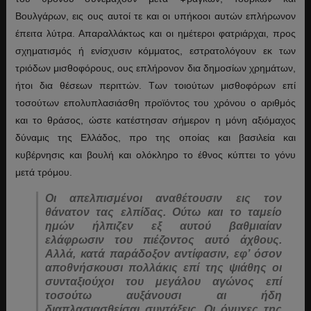
Βουλγάρων, εις ους αυτοί τε και οι υπήκοοι αυτών επλήρωνον
έπειτα λύτρα. Απαραλλάκτως και οι ημέτεροι φατριάρχαι, προς
σχηματισμός ή ενίσχυσιν κόμματος, εστρατολόγουν εκ των
τριόδων μισθοφόρους, ους επλήρονον δια δημοσίων χρημάτων,
ήτοι δια θέσεων περιττών. Των τοιούτων μισθοφόρων επί
τοσούτων επολυπλασιάσθη προϊόντος του χρόνου ο αριθμός
και το θράσος, ώστε κατέστησαν σήμερον η μόνη αξιόμαχος
δύναμις της Ελλάδος, προ της οποίας και βασιλεία και
κυβέρνησις και βουλή και ολόκληρο το έθνος κύπτει το γόνυ
μετά τρόμου.
Οι απελπισμένοι αναθέτουσιν εις τον
θάνατον τας ελπίδας. Ούτω και το ταμείο
ημών ήλπιζεν εξ αυτού βαθμιαίαν
ελάφρωσιν του πιέζοντος αυτό άχθους.
Αλλά, κατά παράδοξον αντίφασιν, εφ’ όσον
αποθνήσκουσι πολλάκις επί της ψιάθης οι
συνταξιούχοι του μεγάλου αγώνος επί
τοσούτω αυξάνουσι αι ήδη
διαπλασιασθείσαι συντάξεις. Οι όνυχες της