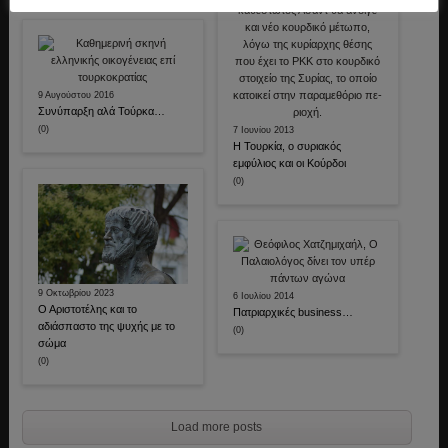
9 Αυγούστου 2016
Συνύπαρξη αλά Τούρκα…
(0)
7 Ιουνίου 2013
Η Τουρκία, ο συριακός
εμφύλιος και οι Κούρδοι
(0)
9 Οκτωβρίου 2023
6 Ιουλίου 2014
Ο Αριστοτέλης και το
Πατριαρχικές business…
αδιάσπαστο της ψυχής με το
(0)
σώμα
(0)
Load more posts