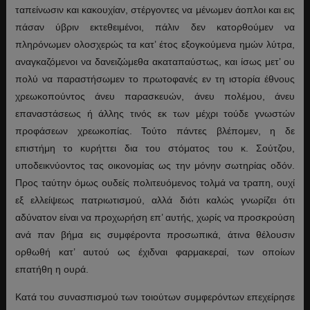
ταπείνωσιν και κακουχίαν, στέργοντες να μένωμεν άοπλοι και εις
πάσαν ύβριν εκτεθειμένοι, πάλιν δεν κατορθούμεν να
πληρόνωμεν ολοσχερώς τα κατ’ έτος εξογκούμενα ημών λύτρα,
αναγκαζόμενοι να δανειζώμεθα ακαταπαύστως, και ίσως μετ’ ου
πολύ να παραστήσωμεν το πρωτοφανές εν τη ιστορία έθνους
χρεωκοπούντος άνευ παρασκευών, άνευ πολέμου, άνευ
επαναστάσεως ή άλλης τινός εκ των μέχρι τούδε γνωστών
προφάσεων χρεωκοπίας. Τούτο πάντες βλέπομεν, η δε
επιστήμη το κυρήττει δια του στόματος του κ. Σούτζου,
υποδεικνύοντος τας οικονομίας ως την μόνην σωτηρίας οδόν.
Προς ταύτην όμως ουδείς πολιτευόμενος τολμά να τραπη, ουχί
εξ ελλείψεως πατριωτισμού, αλλά διότι καλώς γνωρίζει ότι
αδύνατον είναι να προχωρήση επ’ αυτής, χωρίς να προσκρούση
ανά παν βήμα εις συμφέροντα προσωπικά, άτινα θέλουσιν
ορθωθή κατ’ αυτού ως έχιδναι φαρμακεραί, των οποίων
επατήθη η ουρά.
Κατά του συνασπισμού των τοιούτων συμφερόντων επεχείρησε