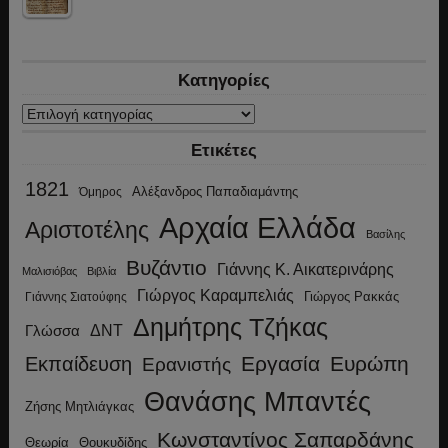
Κατηγορίες
Κατηγορίες
Ετικέτες
1821
Αλέξανδρος Παπαδιαμάντης
Όμηρος
Αρχαία Ελλάδα
Αριστοτέλης
Βασίλης
Βυζάντιο
Γιάννης Κ. Αικατερινάρης
Μαλισιόβας
Βιβλία
Γιώργος Καραμπελιάς
Γιώργος Ρακκάς
Γιάννης Σιατούφης
Δημήτρης Τζήκας
ΔΝΤ
Γλώσσα
Εργασία
Ευρώπη
Εκπαίδευση
Ερανιστής
Θανάσης Μπαντές
Ζήσης Μητλιάγκας
Κωνσταντίνος Σαπαρδάνης
Θεωρία
Θουκυδίδης