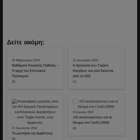
Δείτε ακόμη:
26 Φεβρουαρίου 2019
21 Ιανουαρίου 2016
Μαθήματα Κλασικής Παιδείας –
Η θρησκεία των Γιαζίντι
Η αρχή του Ελληνικού
Κούρδων και γιατί διώκεται
Πολιτισμού
από το ISIS
(0)
(1)
15 Ιουλίου 2020
«Οι απαλλαγέντες» και το
Κίνημα στο Γουδί (1909)
27 Αυγούστου 2014
(0)
Τα μυστήρια της Αμφίπολης
(0)