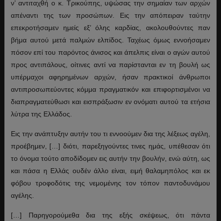
ν’ αντιταχθή ο κ. Τρικούπης, υψώσας την σημαίαν των αρχών
απέναντι της των προσώπων. Εις την απόπειραν ταύτην
επεκροτήσαμεν ημείς εξ’ όλης καρδίας, ακολουθούντες παν
βήμα αυτού μετά παλμών ελπίδος. Ταχέως όμως εννοήσαμεν
πόσον επί του παρόντος άνισος και άπελπις είναι ο αγών αυτού
προς αντιπάλους, οίτινες αντί να παρίστανται εν τη βουλή ως
υπέρμαχοι αφηρημένων αρχών, ήσαν πρακτικοί άνθρωποι
αντιπροσωπεύοντες κόμμα πραγματικόν και επιφορτισμένοι να
διαπραγματεύθωσι και εισπράξωσιν εν ονόματι αυτού τα ετήσια
λύτρα της Ελλάδος.
Εις την ανάπτυξην αυτήν του τι εννοούμεν δια της λέξεως αγέλη,
προέβημεν, […] διότι, παρεξηγούντες τινες ημάς, υπέθεσαν ότι
το όνομα τούτο αποδίδομεν εις αυτήν την βουλήν, ενώ αύτη, ως
και πάσα η Ελλάς ουδέν άλλο είναι, ειμή θαλαμηπόλος και εκ
φόβου τροφοδότις της νεμομένης τον τόπον παντοδυνάμου
αγέλης.
[…] Παρηγορούμεθα δια της εξής σκέψεως, ότι πάντα