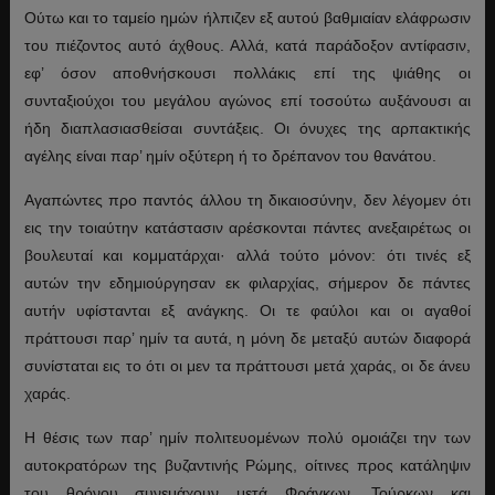
Ούτω και το ταμείο ημών ήλπιζεν εξ αυτού βαθμιαίαν ελάφρωσιν
του πιέζοντος αυτό άχθους. Αλλά, κατά παράδοξον αντίφασιν,
εφ’ όσον αποθνήσκουσι πολλάκις επί της ψιάθης οι
συνταξιούχοι του μεγάλου αγώνος επί τοσούτω αυξάνουσι αι
ήδη διαπλασιασθείσαι συντάξεις. Οι όνυχες της αρπακτικής
αγέλης είναι παρ’ ημίν οξύτερη ή το δρέπανον του θανάτου.
Αγαπώντες προ παντός άλλου τη δικαιοσύνην, δεν λέγομεν ότι
εις την τοιαύτην κατάστασιν αρέσκονται πάντες ανεξαιρέτως οι
βουλευταί και κομματάρχαι· αλλά τούτο μόνον: ότι τινές εξ
αυτών την εδημιούργησαν εκ φιλαρχίας, σήμερον δε πάντες
αυτήν υφίστανται εξ ανάγκης. Οι τε φαύλοι και οι αγαθοί
πράττουσι παρ’ ημίν τα αυτά, η μόνη δε μεταξύ αυτών διαφορά
συνίσταται εις το ότι οι μεν τα πράττουσι μετά χαράς, οι δε άνευ
χαράς.
Η θέσις των παρ’ ημίν πολιτευομένων πολύ ομοιάζει την των
αυτοκρατόρων της βυζαντινής Ρώμης, οίτινες προς κατάληψιν
του θρόνου συνεμάχουν μετά Φράγκων, Τούρκων και