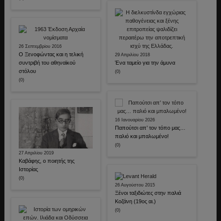
26 Σεπτεμβρίου 2016
Ο Ξενοφώντας και η τελική
29 Απριλίου 2018
συντριβή του αθηναϊκού
Ένα ταμείο για την άμυνα
στόλου
(0)
(0)
16 Ιανουαρίου 2026
Παπούτσι απ’ τον τόπο μας…
παλιό και μπαλωμένο!
(0)
27 Απριλίου 2019
Καβάφης, ο ποιητής της
Ιστορίας
(0)
26 Αυγούστου 2015
Ξένοι ταξιδιώτες στην παλιά
Κοζάνη (19ος αι.)
(0)