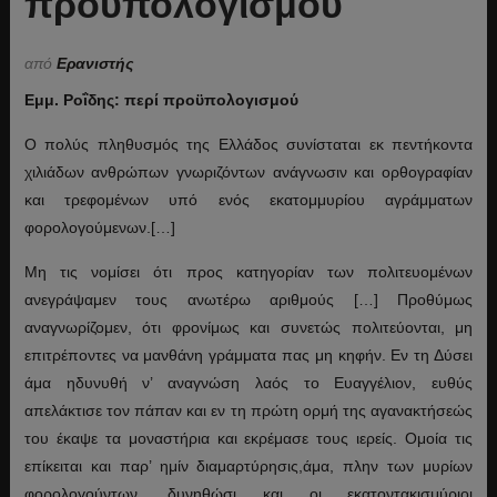
προϋπολογισμού
από
Ερανιστής
Εμμ. Ροΐδης: περί προϋπολογισμού
Ο πολύς πληθυσμός της Ελλάδος συνίσταται εκ πεντήκοντα
χιλιάδων ανθρώπων γνωριζόντων ανάγνωσιν και ορθογραφίαν
και τρεφομένων υπό ενός εκατομμυρίου αγράμματων
φορολογούμενων.[…]
Μη τις νομίσει ότι προς κατηγορίαν των πολιτευομένων
ανεγράψαμεν τους ανωτέρω αριθμούς […] Προθύμως
αναγνωρίζομεν, ότι φρονίμως και συνετώς πολιτεύονται, μη
επιτρέποντες να μανθάνη γράμματα πας μη κηφήν. Εν τη Δύσει
άμα ηδυνυθή ν’ αναγνώση λαός το Ευαγγέλιον, ευθύς
απελάκτισε τον πάπαν και εν τη πρώτη ορμή της αγανακτήσεώς
του έκαψε τα μοναστήρια και εκρέμασε τους ιερείς. Ομοία τις
επίκειται και παρ’ ημίν διαμαρτύρησις,άμα, πλην των μυρίων
φορολογούντων, δυνηθώσι και οι εκατοντακισμύριοι