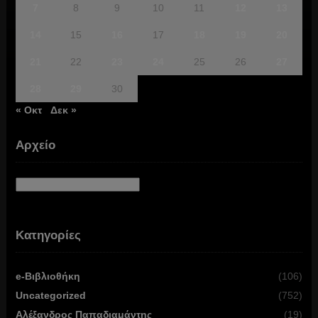
7
8
9
10
11
12
13
14
15
16
17
18
19
20
21
22
23
24
25
26
27
28
29
30
« Οκτ
Δεκ »
Αρχείο
Αρχείο
Κατηγορίες
e-Βιβλιοθήκη
(106)
Uncategorized
(752)
Αλέξανδρος Παπαδιαμάντης
(19)