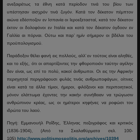
ανεξαιρέτως τα έθνη κατά περίοδον τινά του βίου των
υπέστησαν αισχρόν τινά ζυγόν. Κατά τον δέκατον πέμπτον
αιώνα εδέσποζον εν Ισπανία οι Ιεροεξετασταί, κατά τον δέκατον
έκτον οι δολοφόνοι εν Ιταλία και κατά τον δέκατον όγδοον εν
Γαλλία αι πόρναι. Ούτω και παρ’ ημίν σήμερον οι βδέλαι του
προϋπολογισμού.
Παράδοξον θέλει φανή εις πολλούς, αλλ’ εν τούτοις είναι αληθές,
και το εξής, ότι οι απαρτίζοντες την φθοροποιόν ταύτην αγέλην
δεν είναι, ως επί το πολύ, κακοί άνθρωποι. Οι εις την Αφρικήν
περιηγηταί περιγράφουσι φυλάς τινάς ανθρωποφάγων, οίτινες
είναι κατά τα άλλα τίμιοι, ήμεροι, φιλόξενοι και περιποιητικοί,
μόνον ελάττωμα έχοντες την κακήν συνήθειαν να τρώγωσιν
ανθρώπινον κρέας, ως οι ημέτεροι κηφήνες να ροφώσι τον
ιδρώτα του λαού.
Πηγή: Εμμανουήλ Ροΐδης, Έλληνας πεζογράφος και κριτικός
(1836-1904), (Από τα Σκαλαθύρματα σελ. 100-
105)
http://www.politismospolitis.org/archives/10394