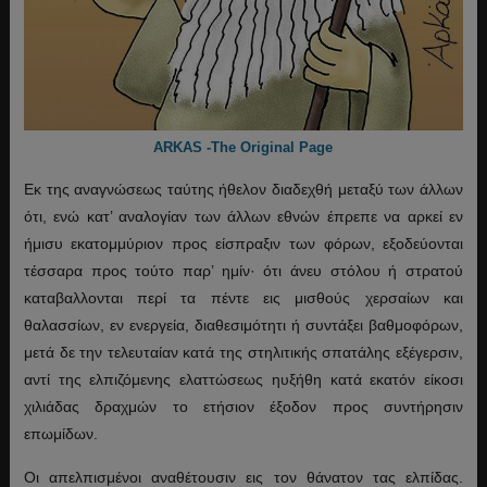
ARKAS -The Original Page
Εκ της αναγνώσεως ταύτης ήθελον διαδεχθή μεταξύ των άλλων
ότι, ενώ κατ’ αναλογίαν των άλλων εθνών έπρεπε να αρκεί εν
ήμισυ εκατομμύριον προς είσπραξιν των φόρων, εξοδεύονται
τέσσαρα προς τούτο παρ’ ημίν· ότι άνευ στόλου ή στρατού
καταβαλλονται περί τα πέντε εις μισθούς χερσαίων και
θαλασσίων, εν ενεργεία, διαθεσιμότητι ή συντάξει βαθμοφόρων,
μετά δε την τελευταίαν κατά της στηλιτικής σπατάλης εξέγερσιν,
αντί της ελπιζόμενης ελαττώσεως ηυξήθη κατά εκατόν είκοσι
χιλιάδας δραχμών το ετήσιον έξοδον προς συντήρησιν
επωμίδων.
Οι απελπισμένοι αναθέτουσιν εις τον θάνατον τας ελπίδας.