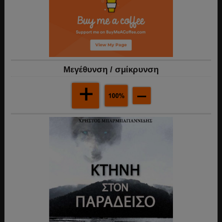
Mεγέθυνση / σμίκρυνση