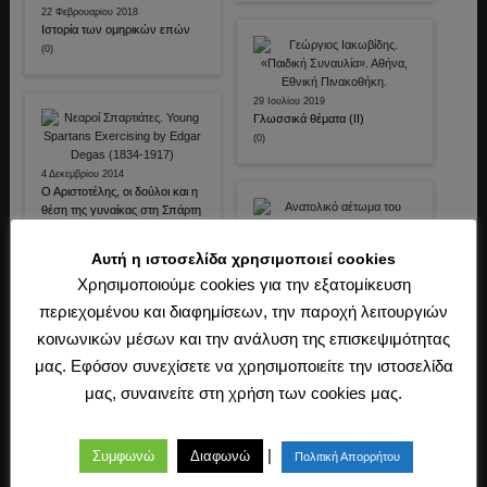
22 Φεβρουαρίου 2018
Ιστορία των ομηρικών επών
(0)
29 Ιουλίου 2019
Γλωσσικά θέματα (ΙΙ)
(0)
4 Δεκεμβρίου 2014
Ο Αριστοτέλης, οι δούλοι και η
θέση της γυναίκας στη Σπάρτη
(0)
Αυτή η ιστοσελίδα χρησιμοποιεί cookies
Χρησιμοποιούμε cookies για την εξατομίκευση
22 Ιανουαρίου 2020
Ο Αριστοτέλης και η
περιεχομένου και διαφημίσεων, την παροχή λειτουργιών
διαφοροποίηση του ακρατή
κοινωνικών μέσων και την ανάλυση της επισκεψιμότητας
από τον ακόλαστο
(0)
μας. Εφόσον συνεχίσετε να χρησιμοποιείτε την ιστοσελίδα
μας, συναινείτε στη χρήση των cookies μας.
23 Μαΐου 2013
Ζει! Πενήντα χρόνια από τη
δολοφονία του Γρηγόρη
Λαμπράκη
|
Συμφωνώ
Διαφωνώ
Πολιτική Απορρήτου
(0)