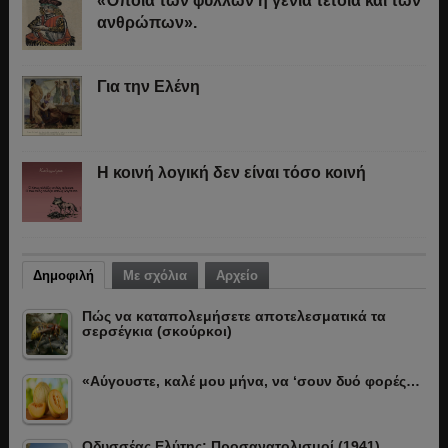
«Όποια των φύλλων η γενιά τέτοια και των
ανθρώπων».
Για την Ελένη
Η κοινή λογική δεν είναι τόσο κοινή
Δημοφιλή
Με σχόλια
Αρχείο
Πώς να καταπολεμήσετε αποτελεσματικά τα
σερσέγκια (σκούρκοι)
«Αύγουστε, καλέ μου μήνα, να ‘σουν δυό φορές…
Οδυσσέας Ελύτης: Προσανατολισμοί (1941)