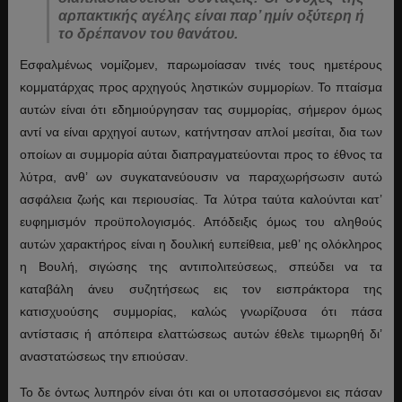
αρπακτικής αγέλης είναι παρ’ ημίν οξύτερη ή
το δρέπανον του θανάτου.
Εσφαλμένως νομίζομεν, παρωμοίασαν τινές τους ημετέρους
κομματάρχας προς αρχηγούς ληστικών συμμορίων. Το πταίσμα
αυτών είναι ότι εδημιούργησαν τας συμμορίας, σήμερον όμως
αντί να είναι αρχηγοί αυτων, κατήντησαν απλοί μεσίται, δια των
οποίων αι συμμορία αύται διαπραγματεύονται προς το έθνος τα
λύτρα, ανθ’ ων συγκατανεύουσιν να παραχωρήσωσιν αυτώ
ασφάλεια ζωής και περιουσίας. Τα λύτρα ταύτα καλούνται κατ’
ευφημισμόν προϋπολογισμός. Απόδειξις όμως του αληθούς
αυτών χαρακτήρος είναι η δουλική ευπείθεια, μεθ’ ης ολόκληρος
η Βουλή, σιγώσης της αντιπολιτεύσεως, σπεύδει να τα
καταβάλη άνευ συζητήσεως εις τον εισπράκτορα της
κατισχυούσης συμμορίας, καλώς γνωρίζουσα ότι πάσα
αντίστασις ή απόπειρα ελαττώσεως αυτών έθελε τιμωρηθή δι’
αναστατώσεως την επιούσαν.
Το δε όντως λυπηρόν είναι ότι και οι υποτασσόμενοι εις πάσαν