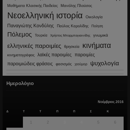
Μανόλης Πλούσος
Μαθήματα Κλασικής Παιδείας
Νεοελληνική ιστορία
Οικολογία
Παναγιώτης Κονδύλης
Παύλος Καρολίδης
Ποίηση
Πόλεμος
γνωμικά
Τουρκία
Χρήστος Μπαρμπαγιαννίδης
κινήματα
ελληνικές παροιμίες
θρησκεία
λαϊκές παροιμίες
παροιμίες
κινηματογράφος
ψυχολογία
παροιμιώδεις φράσεις
φασισμός
χιούμορ
Ημερολόγιο
Νοέμβριος 2016
Δ
Τ
Τ
Π
Π
Σ
Κ
1
2
3
4
5
6