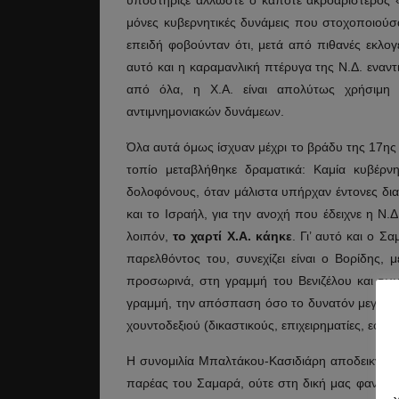
υποστήριζε άλλωστε ο κάποτε ακροαριστερός «
μόνες κυβερνητικές δυνάμεις που στοχοποιούσ
επειδή φοβούνταν ότι, μετά από πιθανές εκλογέ
αυτό και η καραμανλική πτέρυγα της Ν.Δ. εναντ
από όλα, η Χ.Α. είναι απολύτως χρήσιμη
αντιμνημονιακών δυνάμεων.
Όλα αυτά όμως ίσχυαν μέχρι το βράδυ της 17ης
τοπίο μεταβλήθηκε δραματικά: Καμία κυβέρ
δολοφόνους, όταν μάλιστα υπήρχαν έντονες δια
και το Ισραήλ, για την ανοχή που έδειχνε η Ν.Δ
λοιπόν,
το χαρτί Χ.Α. κάηκε
. Γι’ αυτό και ο 
παρελθόντος του, συνεχίζει είναι ο Βορίδης, 
προσωρινά, στη γραμμή του Βενιζέλου και των κ
γραμμή, την απόσπαση όσο το δυνατόν μεγαλύτ
χουντοδεξιού (δικαστικούς, επιχειρηματίες, εφοπ
Η συνομιλία Μπαλτάκου-Κασιδιάρη αποδεικνύει
παρέας του Σαμαρά, ούτε στη δική μας φαντασ