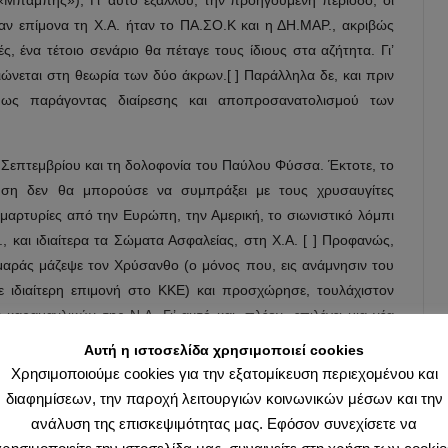
Μπάμπης»); Γι’ αυτό εξάλλου, την προηγούμενη περίοδο, οι
αν επίμονα τη Χ.Α. ήταν το ΠΑ.ΣΟ.Κ και η ΔΗ.ΜΑΡ., ακριβώς
ς, ένα τέτοιο σενάριο θα πέταγε τους ίδιους στα αζήτητα. Γι’
ιώνεται στη θεωρία των δύο άκρων.[ ] Παράλληλα δε, και πριν
 ως παράγοντας διαίρεσης και αποπροσανατολισμού των
 Σεπτεμβρίου και τη δολοφονία του Παύλου Φύσσα. Έκτοτε, το
νηση δεν θα μπορούσε να συμπράξει με τους χρυσαυγίτες
μαρτυρίες από την Ευρώπη, την Αμερική, το σιωνιστικό λόμπι
., και ιδιαίτερα τα Σώματα Ασφαλείας, στη Χ.Α. [ ] Προφανώς,
Σαμαράς μάζεψε τον Χρύσανθο (ο μόνος που, εις ανάμνησιν του
με ιδιαίτερη επιμονή στο ΚΚΕ) και προσχώρησε, τουλάχιστον
αραμανλικών της Ν.Δ. Γι’ αυτό και, πλέον, επιλέγει μια νέα
ερου εκλογικού ποσοστού, ιδιαίτερα του πλέον ευκατάστατου
Αυτή η ιστοσελίδα χρησιμοποιεί cookies
λιστές), και την επιστροφή τους στη Ν.Δ.»
Χρησιμοποιούμε cookies για την εξατομίκευση περιεχομένου και
διαφημίσεων, την παροχή λειτουργιών κοινωνικών μέσων και την
 πως αυτός ο σχεδιασμός δεν βρισκόταν μόνο στα μυαλά της
ανάλυση της επισκεψιμότητας μας. Εφόσον συνεχίσετε να
ία, όπως πολλοί στον αντιμνημονικό χώρο υποστήριζαν, αλλά