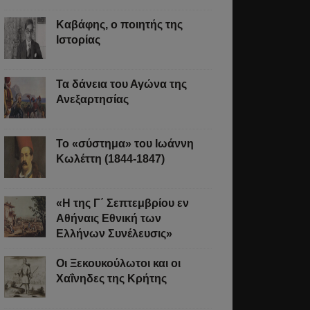
Καβάφης, ο ποιητής της
Ιστορίας
Τα δάνεια του Αγώνα της
Ανεξαρτησίας
Το «σύστημα» του Ιωάννη
Κωλέττη (1844-1847)
«Η της Γ΄ Σεπτεμβρίου εν
Αθήναις Εθνική των
Ελλήνων Συνέλευσις»
Οι Ξεκουκούλωτοι και οι
Χαΐνηδες της Κρήτης