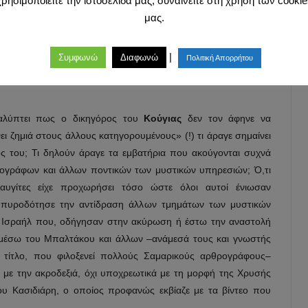
χρησιμοποιείτε την ιστοσελίδα μας, συναινείτε στη χρήση των cookie
συνεργασία με τους Χρυσαυγίτες συμμορίτες. Στη συνωμοσία
μας.
κυβέρνησης και της δεξιάς. Εξάλλου, όταν το σχέδιο αυτό
νηκε πολύ καθαρά πως η
Χρυσή Αυγή
όχι μόνο είχε διείσδυση
ικούς, σε εφοπλιστικούς κύκλους και επιχειρηματίες, αλλά και
|
Συμφωνώ
Διαφωνώ
Πολιτική Απορρήτου
ίδων, μεγαλοδημοσιογράφων και μεγαλοδικηγόρων συμμετείχαν
λύπτει πως ο δικηγόρος του
Κούγιας
δεν τον άφηνε να
ει ζημιά στους άλλους κατηγορουμένους» (!) τι άραγε σημαίνει
ός του; Τι δηλούν άραγε τα εμβατήρια που ακούγονται συχνά
ογράφων και άλλων ποντικών των μυστικών υπηρεσιών; Ό,τι
υγίτες είχε προχωρήσει τόσο ώστε όλοι αυτοί ένιωσαν
 πυροδότησε την αντίδραση άλλων τμημάτων των μυστικών
υ Ισραήλ που, οδήγησαν στην ακύρωση ή έστω την αναστολή
μέσω του Μπαλτάκου και άλλων –ανάμεσά τους και γνωστής
ο τίτλο, που φιλοξενεί πολλούς Σαμαρικούς αρθρογράφους–
 με την ακροδεξιά, όχι υποχρεωτικά με τη μορφή της Χρυσής
του Κασιδιάρη, ο οποίος προφανώς εκβίαζε με τα βίντεο που