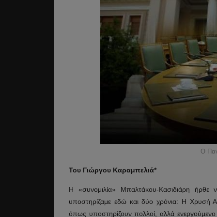
Ο Πα
Του Γιώργου Καραμπελιά*
Η «συνομιλία» Μπαλτάκου-Κασιδιάρη ήρθε 
υποστηρίζαμε εδώ και δύο χρόνια: Η Χρυσή Α
όπως υποστηρίζουν πολλοί, αλλά ενεργούμενο