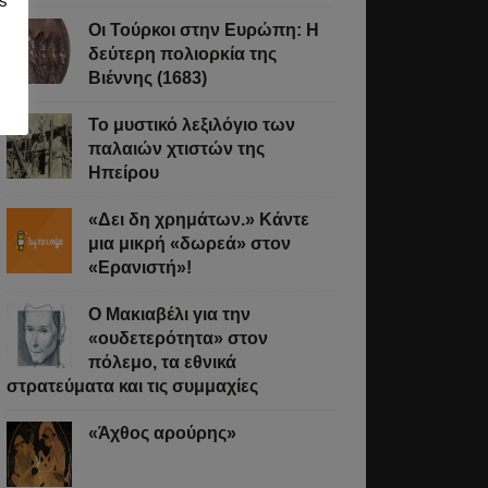
s
Οι Τούρκοι στην Ευρώπη: Η
δεύτερη πολιορκία της
Βιέννης (1683)
Το μυστικό λεξιλόγιο των
παλαιών χτιστών της
Ηπείρου
«Δει δη χρημάτων.» Κάντε
μια μικρή «δωρεά» στον
«Ερανιστή»!
O Μακιαβέλι για την
«ουδετερότητα» στον
πόλεμο, τα εθνικά
στρατεύματα και τις συμμαχίες
«Άχθος αρούρης»