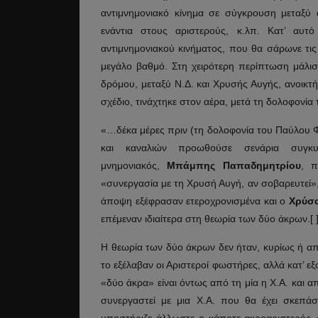
αντιμνημονιακό κίνημα σε σύγκρουση μεταξύ αρ
ενάντια στους αριστερούς, κ.λπ. Κατ’ αυ
αντιμνημονιακού κινήματος, που θα σάρωνε τις
μεγάλο βαθμό. Στη χειρότερη περίπτωση μάλισ
δρόμου, μεταξύ Ν.Δ. και Χρυσής Αυγής, ανοικτ
σχέδιο, τινάχτηκε στον αέρα, μετά τη δολοφονί
«…δέκα μέρες πριν (τη δολοφονία του Παύλου Φ
και καναλιών προωθούσε σενάρια συγ
μνημονιακός,
Μπάμπης Παπαδημητρίου
, π
«συνεργασία με τη Χρυσή Αυγή, αν σοβαρευτεί»,
άποψη εξέφρασαν ετεροχρονισμένα και ο
Χρύσα
επέμεναν ιδιαίτερα στη θεωρία των δύο άκρων.[ 
Η θεωρία των δύο άκρων δεν ήταν, κυρίως ή α
το εξέλαβαν οι Αριστεροί φωστήρες, αλλά κατ’ ε
«δύο άκρα» είναι όντως από τη μία η Χ.Α. και α
συνεργαστεί με μια Χ.Α. που θα έχει σκεπάσε