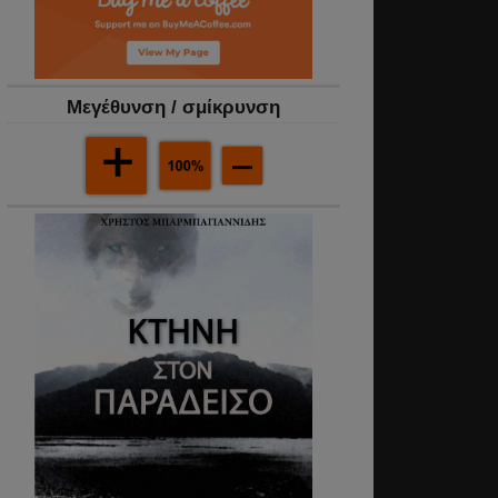
Mεγέθυνση / σμίκρυνση