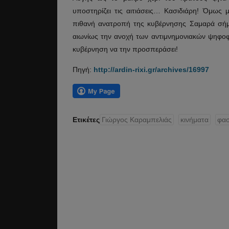
υποστηρίζει τις αιτιάσεις… Κασιδιάρη! Όμως μ
πιθανή ανατροπή της κυβέρνησης Σαμαρά σήμερ
αιωνίως την ανοχή των αντιμνημονιακών ψηφο
κυβέρνηση να την προσπεράσει!
Πηγή:
http://ardin-rixi.gr/archives/16997
Ετικέτες
Γιώργος Καραμπελιάς
κινήματα
φασ