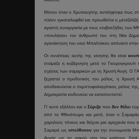
Μόνον όταν ο Χρυσαυγίτης αντιλήφτηκε πως στη
πλέον εγκαταλειφθεί και προωθείται η μετεξέλι
αγαστή συνεργασία με τους νταβατζήδες των ΜΜΕ
«πουλήσει» τον άνθρωπό του στη Νέα Δημοκρ
αγανάκτηση του υιού Μπαλτάκου απέναντι στην
Οι συνέπειες αυτής της κίνησης θα είναι
ανυπ
ετοίμαζε η κυβέρνηση μετά το Γιουρογκρουπ κ
σχέσεις των σαμαρικών με τη Χρυσή Αυγή. Ο ΓΑΠ
ξεχαστεί ο προδοτικός του ρόλος, η Χρυσή 
αποδεικνύεται ο πεμπτοφαλαγγίτικος ρόλος της
Δημοκρατία κινδυνεύει να καταποντιστεί.
Γι’ αυτό εξάλλου και ο
Σύριζα
που
δεν θέλει
τώρ
από το Φθινόπωρο και μετά, όταν ο Σαμαράς 
χαμηλούς τόνους και δείχνει μια αμηχανία που σ
Σαμαρά ως
υπεύθυνου
για την συνωμοσία Μπα
Αυγής ως το μακρύ χέρι του κράτους ζητ