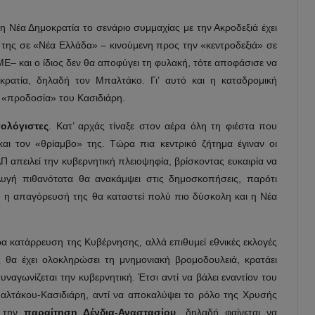
 Νέα Δημοκρατία το σενάριο συμμαχίας με την Ακροδεξιά έχει
ξή της σε «Νέα Ελλάδα» – κινούμενη προς την «κεντροδεξιά» σε
– και ο ίδιος δεν θα αποφύγει τη φυλακή, τότε αποφάσισε να
ατία, δηλαδή τον Μπαλτάκο. Γι’ αυτό και η καταδρομική
 «προδοσία» του Κασιδιάρη.
ολόγιστες
. Κατ’ αρχάς τίναξε στον αέρα όλη τη φιέστα που
αι τον «θρίαμβο» της. Τώρα πια κεντρικό ζήτημα έγιναν οι
 απειλεί την κυβερνητική πλειοψηφία, βρίσκοντας ευκαιρία να
Αυγή πιθανότατα θα ανακάμψει στις δημοσκοπήσεις, παρότι
, η απαγόρευσή της θα καταστεί πολύ πιο δύσκολη και η Νέα
α κατάρρευση της Κυβέρνησης, αλλά επιθυμεί εθνικές εκλογές
θα έχει ολοκληρώσει τη μνημονιακή βρομοδουλειά, κρατάει
υναγωνίζεται την κυβερνητική. Έτσι αντί να βάλει εναντίον του
λτάκου-Κασιδιάρη, αντί να αποκαλύψει το ρόλο της Χρυσής
ά την
παραίτηση Δένδια-Αναστασίου
, δηλαδή φαίνεται να