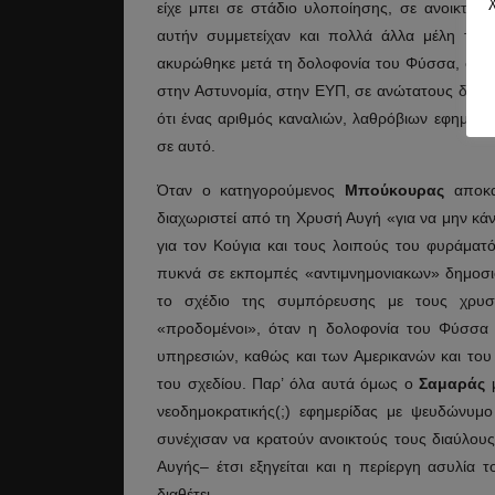
είχε μπει σε στάδιο υλοποίησης, σε ανοικτή 
αυτήν συμμετείχαν και πολλά άλλα μέλη της 
ακυρώθηκε μετά τη δολοφονία του Φύσσα, φά
στην Αστυνομία, στην ΕΥΠ, σε ανώτατους δικαστ
ότι ένας αριθμός καναλιών, λαθρόβιων εφημερ
σε αυτό.
Όταν ο κατηγορούμενος
Μπούκουρας
αποκα
διαχωριστεί από τη Χρυσή Αυγή «για να μην κάν
για τον Κούγια και τους λοιπούς του φυράματ
πυκνά σε εκπομπές «αντιμνημονιακων» δημοσι
το σχέδιο της συμπόρευσης με τους χρυσα
«προδομένοι», όταν η δολοφονία του Φύσσα
υπηρεσιών, καθώς και των Αμερικανών και το
του σχεδίου. Παρ’ όλα αυτά όμως ο
Σαμαράς
νεοδημοκρατικής(;) εφημερίδας με ψευδώνυμ
συνέχισαν να κρατούν ανοικτούς τους διαύλους
Αυγής– έτσι εξηγείται και η περίεργη ασυλία 
διαθέτει.