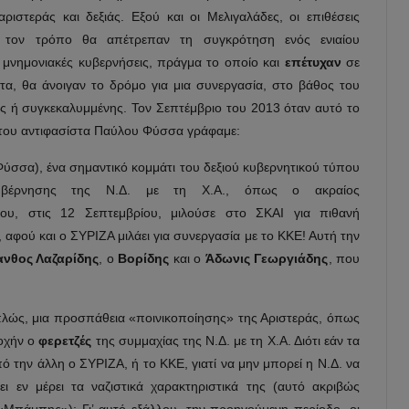
ιστεράς και δεξιάς. Εξού και οι Μελιγαλάδες, οι επιθέσεις
τό τον τρόπο θα απέτρεπαν τη συγκρότηση ενός ενιαίου
 μνημονιακές κυβερνήσεις, πράγμα το οποίο και
επέτυχαν
σε
τα, θα άνοιγαν το δρόμο για μια συνεργασία, στο βάθος του
ής ή συγκεκαλυμμένης. Τον Σεπτέμβριο του 2013 όταν αυτό το
α του αντιφασίστα Παύλου Φύσσα γράφαμε:
ύσσα), ένα σημαντικό κομμάτι του δεξιού κυβερνητικού τύπου
κυβέρνησης της Ν.Δ. με τη Χ.Α., όπως ο ακραίος
ου, στις 12 Σεπτεμβρίου, μιλούσε στο ΣΚΑΙ για πιθανή
 αφού και ο ΣΥΡΙΖΑ μιλάει για συνεργασία με το ΚΚΕ! Αυτή την
νθος Λαζαρίδης
, ο
Βορίδης
και ο
Άδωνις Γεωργιάδης
, που
]
πλώς, μια προσπάθεια «ποινικοποίησης» της Αριστεράς, όπως
ξοχήν ο
φερετζές
της συμμαχίας της Ν.Δ. με τη Χ.Α. Διότι εάν τα
πό την άλλη ο ΣΥΡΙΖΑ, ή το ΚΚΕ, γιατί να μην μπορεί η Ν.Δ. να
ι εν μέρει τα ναζιστικά χαρακτηριστικά της (αυτό ακριβώς