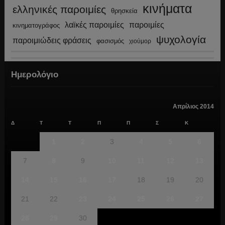
κινήματα
ελληνικές παροιμίες
θρησκεία
λαϊκές παροιμίες
παροιμίες
κινηματογράφος
ψυχολογία
παροιμιώδεις φράσεις
φασισμός
χιούμορ
Ημερολόγιο
Απρίλιος 2014
Δ
Τ
Τ
Π
Π
Σ
Κ
1
2
3
4
5
6
7
8
9
10
11
12
13
14
15
16
17
18
19
20
21
22
23
24
25
26
27
28
29
30