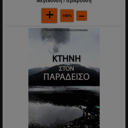
Mεγέθυνση / σμίκρυνση