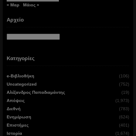
« Μαρ
Μάιος »
Αρχείο
Αρχείο
Κατηγορίες
e-Βιβλιοθήκη
(106)
Uncategorized
(752)
Αλέξανδρος Παπαδιαμάντης
(19)
Απόψεις
(1,973)
Διεθνή
(783)
Ενημέρωση
(624)
Επιστήμες
(401)
Ιστορία
(1,674)