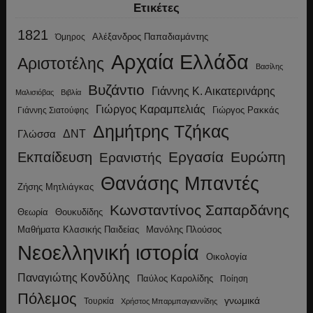
Ετικέτες
1821
Αλέξανδρος Παπαδιαμάντης
Όμηρος
Αρχαία Ελλάδα
Αριστοτέλης
Βασίλης
Βυζάντιο
Γιάννης Κ. Αικατερινάρης
Μαλισιόβας
Βιβλία
Γιώργος Καραμπελιάς
Γιώργος Ρακκάς
Γιάννης Σιατούφης
Δημήτρης Τζήκας
ΔΝΤ
Γλώσσα
Εργασία
Ευρώπη
Εκπαίδευση
Ερανιστής
Θανάσης Μπαντές
Ζήσης Μητλιάγκας
Κωνσταντίνος Σαπαρδάνης
Θεωρία
Θουκυδίδης
Μανόλης Πλούσος
Μαθήματα Κλασικής Παιδείας
Νεοελληνική ιστορία
Οικολογία
Παναγιώτης Κονδύλης
Παύλος Καρολίδης
Ποίηση
Πόλεμος
γνωμικά
Τουρκία
Χρήστος Μπαρμπαγιαννίδης