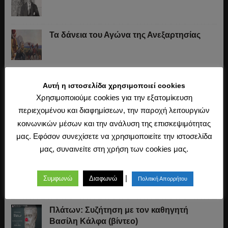
Τα δάνεια του Αγώνα της Ανεξαρτησίας
Το «σύστημα» του Ιωάννη Κωλέττη (1844-
Αυτή η ιστοσελίδα χρησιμοποιεί cookies
1847)
Χρησιμοποιούμε cookies για την εξατομίκευση
περιεχομένου και διαφημίσεων, την παροχή λειτουργιών
Η άλωση της Κωνσταντινούπολης (1453)
κοινωνικών μέσων και την ανάλυση της επισκεψιμότητας
μας. Εφόσον συνεχίσετε να χρησιμοποιείτε την ιστοσελίδα
μας, συναινείτε στη χρήση των cookies μας.
Ο Μακιαβέλι, η Δημοκρατία και η εκλογή
των αρχόντων
|
Συμφωνώ
Διαφωνώ
Πολιτική Απορρήτου
Πλάτων: Συζήτηση με τον καθηγητή
Βασίλη Κάλφα (βίντεο)