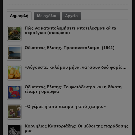
Δημοφιλή
Με σχόλια
Αρχείο
Πώς να καταπολεμήσετε αποτελεσματικά τα
σερσέγκια (σκούρκοι)
Οδυσσέας Ελύτης: Προσανατολισμοί (1941)
«Αύγουστε, καλέ μου μήνα, να ‘σουν δυό φορές…
Οδυσσέας Ελύτης: Το φωτόδεντρο και η δέκατη
τέταρτη ομορφιά
«Ο γέρος ή από πέσιμο ή από χέσιμο.»
Κορνήλιος Καστοριάδης: Οι μύθοι της παράδοσής
μας