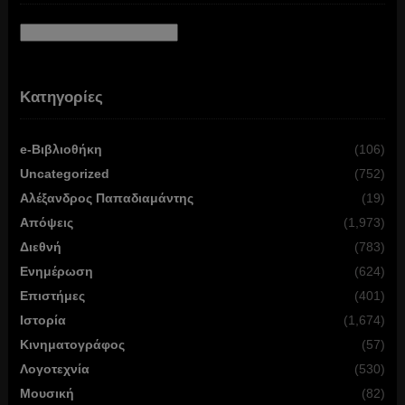
Αρχείο
Κατηγορίες
e-Βιβλιοθήκη
(106)
Uncategorized
(752)
Αλέξανδρος Παπαδιαμάντης
(19)
Απόψεις
(1,973)
Διεθνή
(783)
Ενημέρωση
(624)
Επιστήμες
(401)
Ιστορία
(1,674)
Κινηματογράφος
(57)
Λογοτεχνία
(530)
Μουσική
(82)