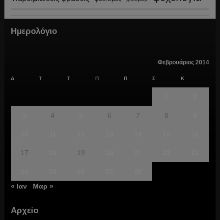
Ημερολόγιο
Φεβρουάριος 2014
Δ
Τ
Τ
Π
Π
Σ
Κ
1
2
3
4
5
6
7
8
9
10
11
12
13
14
15
16
17
18
19
20
21
22
23
24
25
26
27
28
« Ιαν
Μαρ »
Αρχείο