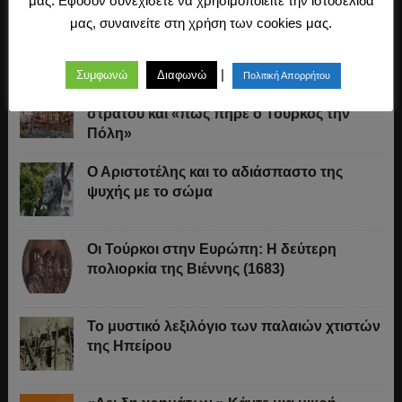
μας. Εφόσον συνεχίσετε να χρησιμοποιείτε την ιστοσελίδα
Ελληνικό πεζοδρόμιο: Οδηγός επιβίωσης
μας, συναινείτε στη χρήση των cookies μας.
|
Συμφωνώ
Διαφωνώ
Πολιτική Απορρήτου
Ο Μακιαβέλι, η αναγκαιότητα του εθνικού
στρατού και «πώς πήρε ο Τούρκος την
Πόλη»
Ο Αριστοτέλης και το αδιάσπαστο της
ψυχής με το σώμα
Οι Τούρκοι στην Ευρώπη: Η δεύτερη
πολιορκία της Βιέννης (1683)
Το μυστικό λεξιλόγιο των παλαιών χτιστών
της Ηπείρου