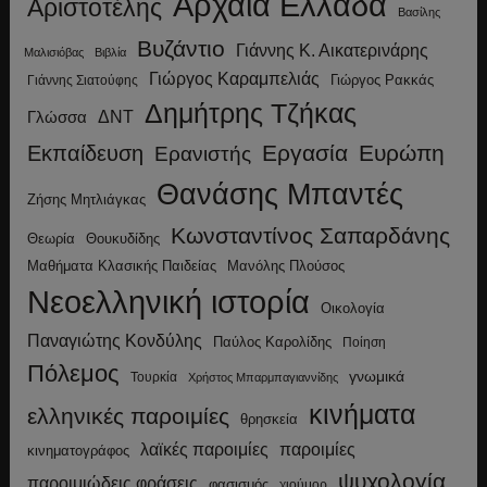
Αρχαία Ελλάδα
Αριστοτέλης
Βασίλης
Βυζάντιο
Γιάννης Κ. Αικατερινάρης
Μαλισιόβας
Βιβλία
Γιώργος Καραμπελιάς
Γιώργος Ρακκάς
Γιάννης Σιατούφης
Δημήτρης Τζήκας
ΔΝΤ
Γλώσσα
Εργασία
Ευρώπη
Εκπαίδευση
Ερανιστής
Θανάσης Μπαντές
Ζήσης Μητλιάγκας
Κωνσταντίνος Σαπαρδάνης
Θεωρία
Θουκυδίδης
Μανόλης Πλούσος
Μαθήματα Κλασικής Παιδείας
Νεοελληνική ιστορία
Οικολογία
Παναγιώτης Κονδύλης
Παύλος Καρολίδης
Ποίηση
Πόλεμος
γνωμικά
Τουρκία
Χρήστος Μπαρμπαγιαννίδης
κινήματα
ελληνικές παροιμίες
θρησκεία
λαϊκές παροιμίες
παροιμίες
κινηματογράφος
ψυχολογία
παροιμιώδεις φράσεις
φασισμός
χιούμορ