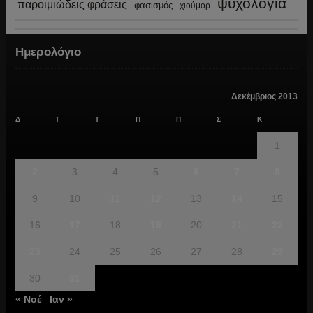
ψυχολογία
παροιμιώδεις φράσεις
φασισμός
χιούμορ
Ημερολόγιο
Δεκέμβριος 2013
Δ
Τ
Τ
Π
Π
Σ
Κ
1
2
3
4
5
6
7
8
9
10
11
12
13
14
15
16
17
18
19
20
21
22
23
24
25
26
27
28
29
30
31
« Νοέ
Ιαν »