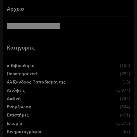
Αρχείο
Αρχείο
Κατηγορίες
e-Βιβλιοθήκη
(106)
Uncategorized
(752)
Αλέξανδρος Παπαδιαμάντης
(19)
Απόψεις
(1,974)
Διεθνή
(784)
Ενημέρωση
(624)
Επιστήμες
(401)
Ιστορία
(1,675)
Κινηματογράφος
(57)