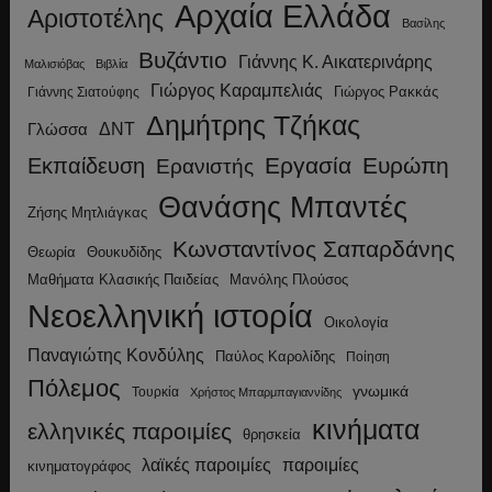
Αρχαία Ελλάδα
Αριστοτέλης
Βασίλης
Βυζάντιο
Γιάννης Κ. Αικατερινάρης
Μαλισιόβας
Βιβλία
Γιώργος Καραμπελιάς
Γιώργος Ρακκάς
Γιάννης Σιατούφης
Δημήτρης Τζήκας
ΔΝΤ
Γλώσσα
Εργασία
Ευρώπη
Εκπαίδευση
Ερανιστής
Θανάσης Μπαντές
Ζήσης Μητλιάγκας
Κωνσταντίνος Σαπαρδάνης
Θεωρία
Θουκυδίδης
Μανόλης Πλούσος
Μαθήματα Κλασικής Παιδείας
Νεοελληνική ιστορία
Οικολογία
Παναγιώτης Κονδύλης
Παύλος Καρολίδης
Ποίηση
Πόλεμος
γνωμικά
Τουρκία
Χρήστος Μπαρμπαγιαννίδης
κινήματα
ελληνικές παροιμίες
θρησκεία
λαϊκές παροιμίες
παροιμίες
κινηματογράφος