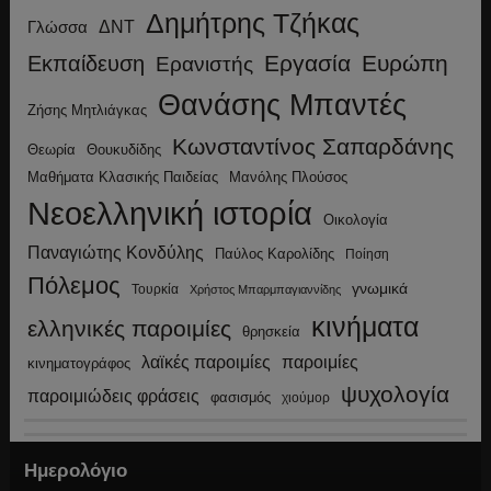
Δημήτρης Τζήκας
ΔΝΤ
Γλώσσα
Εργασία
Ευρώπη
Εκπαίδευση
Ερανιστής
Θανάσης Μπαντές
Ζήσης Μητλιάγκας
Κωνσταντίνος Σαπαρδάνης
Θεωρία
Θουκυδίδης
Μανόλης Πλούσος
Μαθήματα Κλασικής Παιδείας
Νεοελληνική ιστορία
Οικολογία
Παναγιώτης Κονδύλης
Παύλος Καρολίδης
Ποίηση
Πόλεμος
γνωμικά
Τουρκία
Χρήστος Μπαρμπαγιαννίδης
κινήματα
ελληνικές παροιμίες
θρησκεία
λαϊκές παροιμίες
παροιμίες
κινηματογράφος
ψυχολογία
παροιμιώδεις φράσεις
φασισμός
χιούμορ
Ημερολόγιο