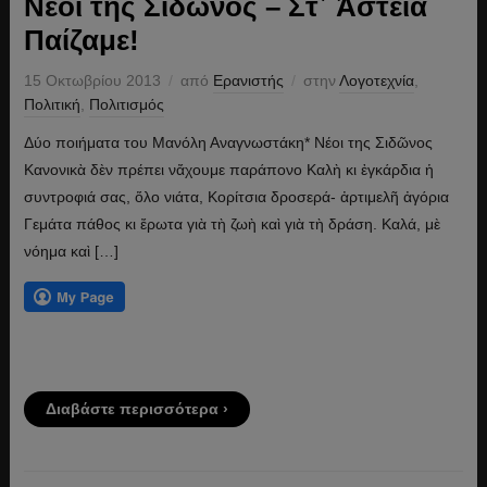
Νέοι της Σιδῶνος – Στ᾿ Ἀστεῖα
Παίζαμε!
15 Οκτωβρίου 2013
από
Ερανιστής
στην
Λογοτεχνία
,
Πολιτική
,
Πολιτισμός
Δύο ποιήματα του Μανόλη Αναγνωστάκη* Νέοι της Σιδῶνος
Κανονικὰ δὲν πρέπει νἄχουμε παράπονο Καλὴ κι ἐγκάρδια ἡ
συντροφιά σας, ὅλο νιάτα, Κορίτσια δροσερά- ἀρτιμελῆ ἀγόρια
Γεμάτα πάθος κι ἔρωτα γιὰ τὴ ζωὴ καὶ γιὰ τὴ δράση. Καλά, μὲ
νόημα καὶ […]
Διαβάστε περισσότερα ›