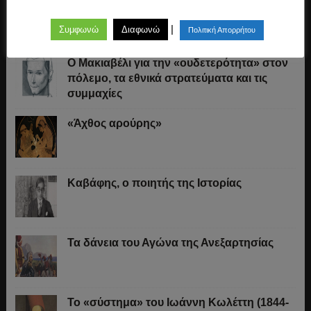
Το παιδομάζωμα
|
Συμφωνώ
Διαφωνώ
Πολιτική Απορρήτου
O Μακιαβέλι για την «ουδετερότητα» στον
πόλεμο, τα εθνικά στρατεύματα και τις
συμμαχίες
«Άχθος αρούρης»
Καβάφης, ο ποιητής της Ιστορίας
Τα δάνεια του Αγώνα της Ανεξαρτησίας
Το «σύστημα» του Ιωάννη Κωλέττη (1844-