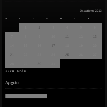
Οκτώβριος 2013
Δ
Τ
Τ
Π
Π
Σ
Κ
1
2
3
4
5
6
7
8
9
10
11
12
13
14
15
16
17
18
19
20
21
22
23
24
25
26
27
28
29
30
31
« Σεπ
Νοέ »
Αρχείο
Αρχείο