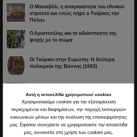
Ο Μακιαβέλι, η αναγκαιότητα του εθνικού
στρατού και «πώς πήρε ο Τούρκος την
Πόλη»
Ο Αριστοτέλης και το αδιάσπαστο της
ψυχής με το σώμα
Οι Τούρκοι στην Ευρώπη: Η δεύτερη
πολιορκία της Βιέννης (1683)
Το μυστικό λεξιλόγιο των παλαιών χτιστών
της Ηπείρου
Αυτή η ιστοσελίδα χρησιμοποιεί cookies
Χρησιμοποιούμε cookies για την εξατομίκευση
περιεχομένου και διαφημίσεων, την παροχή λειτουργιών
«Δει δη χρημάτων.» Κάντε μια μικρή
κοινωνικών μέσων και την ανάλυση της επισκεψιμότητας
«δωρεά» στον «Ερανιστή»!
μας. Εφόσον συνεχίσετε να χρησιμοποιείτε την ιστοσελίδα
μας, συναινείτε στη χρήση των cookies μας.