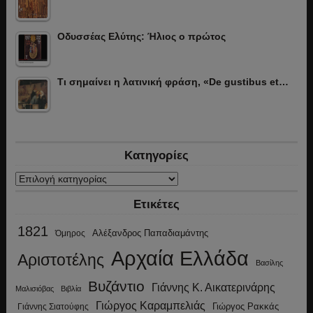
Οδυσσέας Ελύτης: Ήλιος ο πρώτος
Τι σημαίνει η λατινική φράση, «De gustibus et…
Κατηγορίες
Κατηγορίες
Ετικέτες
1821
Αλέξανδρος Παπαδιαμάντης
Όμηρος
Αρχαία Ελλάδα
Αριστοτέλης
Βασίλης
Βυζάντιο
Γιάννης Κ. Αικατερινάρης
Μαλισιόβας
Βιβλία
Γιώργος Καραμπελιάς
Γιώργος Ρακκάς
Γιάννης Σιατούφης