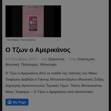
Ο Τζων ο Αμερικάνος
15 Οκτωβρίου 2013
από
Ερανιστής
στην
Λογοτεχνία
,
Μουσική
,
Πολιτισμός
,
Φιλοσοφία
Ο Τζων ο Αμερικάνος Από τα παιδιά της πιάτσας του Νίκου
Τσιφόρου Διαβάζει ο Γιάννης Μποσταντζόγλου Μουσικές Στίξεις:
Δημήτρης Αρσενόπουλος Τεχνικός Ήχου: Τάσος Μπακασιέτας
Νίκος Τσιφόρος – Ο Τζων ο Αμερικάνος από dentovrisko