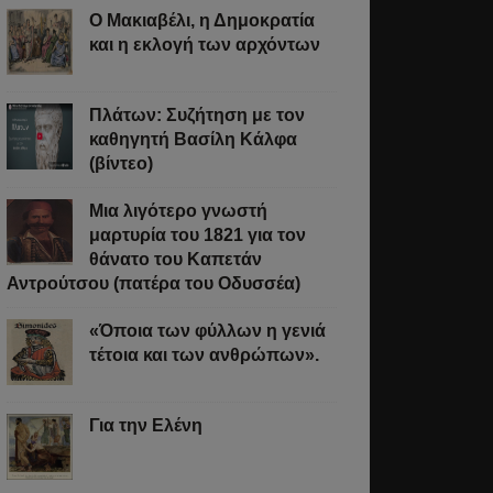
Ο Μακιαβέλι, η Δημοκρατία
και η εκλογή των αρχόντων
Πλάτων: Συζήτηση με τον
καθηγητή Βασίλη Κάλφα
(βίντεο)
Μια λιγότερο γνωστή
μαρτυρία του 1821 για τον
θάνατο του Καπετάν
Αντρούτσου (πατέρα του Οδυσσέα)
«Όποια των φύλλων η γενιά
τέτοια και των ανθρώπων».
Για την Ελένη