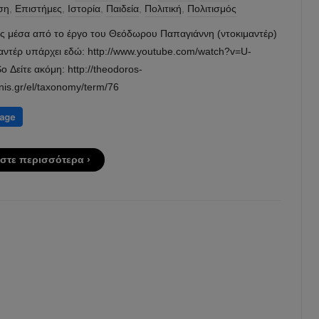
ση
,
Επιστήμες
,
Ιστορία
,
Παιδεία
,
Πολιτική
,
Πολιτισμός
ς μέσα από το έργο του Θεόδωρου Παπαγιάννη (ντοκιμαντέρ)
μαντέρ υπάρχει εδώ: http://www.youtube.com/watch?v=U-
 Δείτε ακόμη: http://theodoros-
is.gr/el/taxonomy/term/76
στε περισσότερα ›