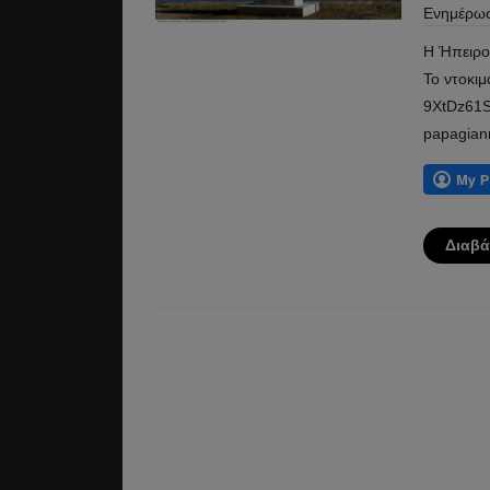
Ενημέρω
Η Ήπειρο
Το ντοκι
9XtDz61So
papagiann
Διαβά