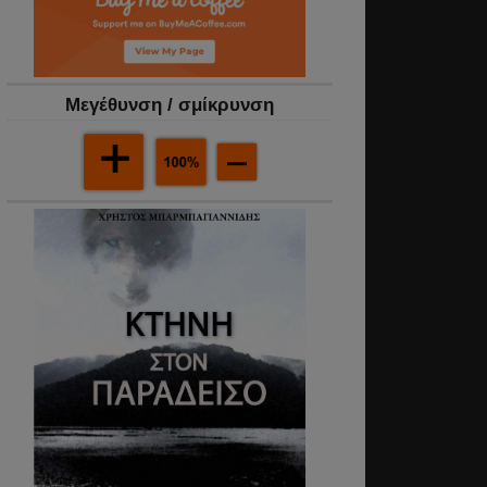
Mεγέθυνση / σμίκρυνση