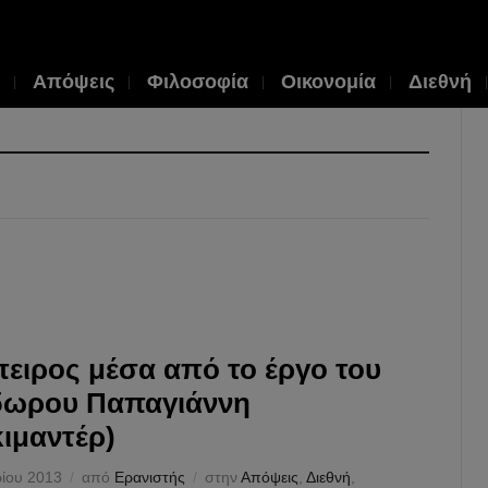
Απόψεις
Φιλοσοφία
Οικονομία
Διεθνή
ειρος μέσα από το έργο του
δωρου Παπαγιάννη
κιμαντέρ)
ίου 2013
από
Ερανιστής
στην
Απόψεις
,
Διεθνή
,