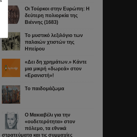
s
Οι Τούρκοι στην Ευρώπη: Η
δεύτερη πολιορκία της
Βιέννης (1683)
Το μυστικό λεξιλόγιο των
παλαιών χτιστών της
Ηπείρου
«Δει δη χρημάτων.» Κάντε
μια μικρή «δωρεά» στον
«Ερανιστή»!
Το παιδομάζωμα
O Μακιαβέλι για την
«ουδετερότητα» στον
πόλεμο, τα εθνικά
στρατεύματα και τις συμμαχίες