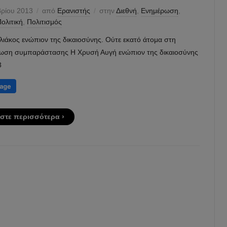
ρίου 2013
από
Ερανιστής
στην
Διεθνή
,
Ενημέρωση
,
ολιτική
,
Πολιτισμός
λιάκος ενώπιον της δικαιοσύνης. Ούτε εκατό άτομα στη
ωση συμπαράστασης Η Χρυσή Αυγή ενώπιον της δικαιοσύνης
3
στε περισσότερα ›