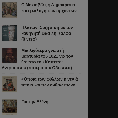
Ο Μακιαβέλι, η Δημοκρατία
και η εκλογή των αρχόντων
Πλάτων: Συζήτηση με τον
καθηγητή Βασίλη Κάλφα
(βίντεο)
Μια λιγότερο γνωστή
μαρτυρία του 1821 για τον
θάνατο του Καπετάν
Αντρούτσου (πατέρα του Οδυσσέα)
«Όποια των φύλλων η γενιά
τέτοια και των ανθρώπων».
Για την Ελένη