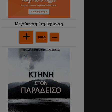
Mεγέθυνση / σμίκρυνση