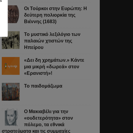
s
Οι Τούρκοι στην Ευρώπη: Η
δεύτερη πολιορκία της
Βιέννης (1683)
Το μυστικό λεξιλόγιο των
παλαιών χτιστών της
Ηπείρου
«Δει δη χρημάτων.» Κάντε
μια μικρή «δωρεά» στον
«Ερανιστή»!
Το παιδομάζωμα
O Μακιαβέλι για την
«ουδετερότητα» στον
πόλεμο, τα εθνικά
στρατεύματα και τις συμμαχίες