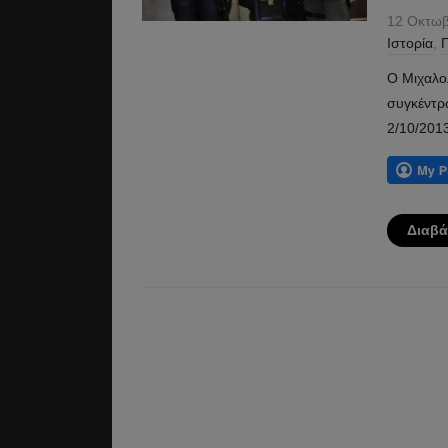
12 Οκτωβ
Ιστορία
,
Π
Ο Μιχαλο
συγκέντρ
2/10/201
Διαβά