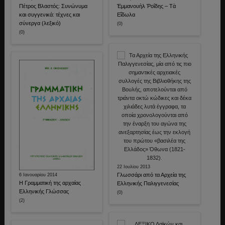
Πέτρος Βλαστός: Συνώνυμα
Ἐμμανουὴλ Ῥοΐδης – Τὰ
και συγγενικά: τέχνες και
Εἴδωλα
σύνεργα (λεξικό)
(0)
(0)
22 Ιουλίου 2013
Γλωσσάρι από τα Αρχεία της
6 Ιανουαρίου 2014
Η Γραμματική της αρχαίας
Ελληνικής Παλιγγενεσίας
Ελληνικής Γλώσσας
(0)
(2)