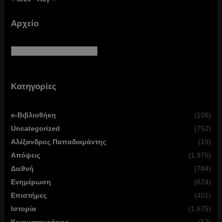
Αρχείο
Αρχείο
Κατηγορίες
e-Βιβλιοθήκη
(106)
Uncategorized
(752)
Αλέξανδρος Παπαδιαμάντης
(19)
Απόψεις
(1,975)
Διεθνή
(784)
Ενημέρωση
(624)
Επιστήμες
(401)
Ιστορία
(1,675)
Κινηματογράφος
(57)