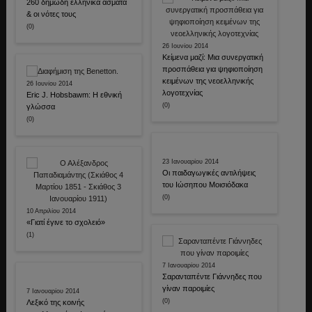
260 δημώδη ελληνικά άσματα
& οι νότες τους
(0)
26 Ιουνίου 2014
Κείμενα μαζί: Μια συνεργατική
προσπάθεια για ψηφιοποίηση
κειμένων της νεοελληνικής
26 Ιουνίου 2014
λογοτεχνίας
Eric J. Hobsbawm: Η εθνική
(0)
γλώσσα
(0)
23 Ιανουαρίου 2014
Οι παιδαγωγικές αντιλήψεις
του Ιώσηπου Μοισιόδακα
(0)
10 Απριλίου 2014
«Γιατί έγινε το σχολειό»
(1)
7 Ιανουαρίου 2014
Σαρανταπέντε Γιάννηδες που
γίναν παροιμίες
7 Ιανουαρίου 2014
(0)
Λεξικό της κοινής