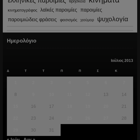
ελληνικές παροιμίες
θρησκεία
λαϊκές παροιμίες
παροιμίες
κινηματογράφος
ψυχολογία
παροιμιώδεις φράσεις
φασισμός
χιούμορ
Ημερολόγιο
Ιούλιος 2013
Δ
Τ
Τ
Π
Π
Σ
Κ
1
2
3
4
5
6
7
8
9
10
11
12
13
14
15
16
17
18
19
20
21
22
23
24
25
26
27
28
29
30
31
« Ιούν
Αυγ »