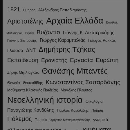
1821
Αλέξανδρος Παπαδιαμάντης
Όμηρος
Αρχαία Ελλάδα
Αριστοτέλης
Βασίλης
Βυζάντιο
Γιάννης Κ. Αικατερινάρης
Μαλισιόβας
Βιβλία
Γιώργος Καραμπελιάς
Γιώργος Ρακκάς
Γιάννης Σιατούφης
Δημήτρης Τζήκας
ΔΝΤ
Γλώσσα
Εργασία
Ευρώπη
Εκπαίδευση
Ερανιστής
Θανάσης Μπαντές
Ζήσης Μητλιάγκας
Κωνσταντίνος Σαπαρδάνης
Θεωρία
Θουκυδίδης
Μανόλης Πλούσος
Μαθήματα Κλασικής Παιδείας
Νεοελληνική ιστορία
Οικολογία
Παναγιώτης Κονδύλης
Παύλος Καρολίδης
Ποίηση
Πόλεμος
γνωμικά
Τουρκία
Χρήστος Μπαρμπαγιαννίδης
κινήματα