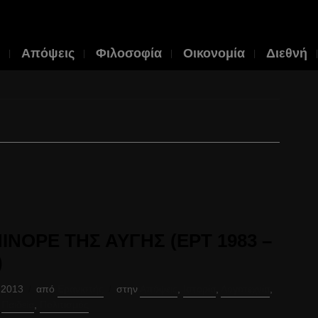
Απόψεις
Φιλοσοφία
Οικονομία
Διεθνή
ΙΝΟΡΕ ΤΗΣ ΑΥΓΗΣ (ΕΡΤ 1983 –
)
 2013
από
Ερανιστής
στην
Απόψεις
,
Ιστορία
,
Λογοτεχνία
,
,
Παιδεία
,
Πολιτισμός