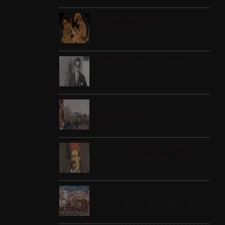
«Άχθος αρούρης»
Καβάφης, ο ποιητής της
Ιστορίας
Τα δάνεια του Αγώνα της
Ανεξαρτησίας
Το «σύστημα» του Ιωάννη
Κωλέττη (1844-1847)
Η άλωση της
Κωνσταντινούπολης (1453)