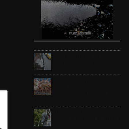
Τελευταία Άρθρα
Ελληνικό πεζοδρόμιο:
Οδηγός επιβίωσης
Ο Μακιαβέλι, η αναγκαιότητα
του εθνικού στρατού και
«πώς πήρε ο Τούρκος την
Πόλη»
Ο Αριστοτέλης και το
αδιάσπαστο της ψυχής με το
σώμα