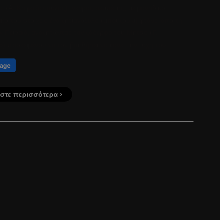
ς (Α. Καφετζόπουλος), νεαρός ρεμπέτης, με μοναδικό
κό του στοιχείο ένα ζητιανόξυλο (μπουζούκι) φτάνει από τη
ν Πειραιά, αναζητώντας τον ξάδερφό του Μήτσο (Γ.
) προκειμένου να τον βοηθήσει να κάνει την τύχη του.
στε περισσότερα ›