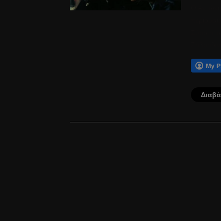
Ο Αντώνη
περιουσια
Σύρο στο
Ζαβραδινό
Διαβά