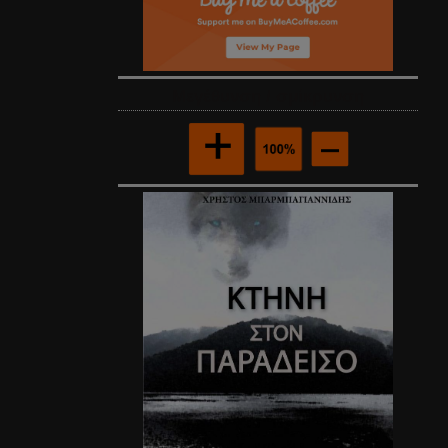
Mεγέθυνση / σμίκρυνση