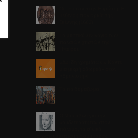
s
Οι Τούρκοι στην Ευρώπη: Η
δεύτερη πολιορκία της
Βιέννης (1683)
Το μυστικό λεξιλόγιο των
παλαιών χτιστών της
Ηπείρου
«Δει δη χρημάτων.» Κάντε
μια μικρή «δωρεά» στον
«Ερανιστή»!
Το παιδομάζωμα
O Μακιαβέλι για την
«ουδετερότητα» στον
πόλεμο, τα εθνικά
στρατεύματα και τις συμμαχίες