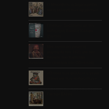
Ο Μακιαβέλι, η Δημοκρατία
και η εκλογή των αρχόντων
Πλάτων: Συζήτηση με τον
καθηγητή Βασίλη Κάλφα
(βίντεο)
Μια λιγότερο γνωστή
μαρτυρία του 1821 για τον
θάνατο του Καπετάν
Αντρούτσου (πατέρα του Οδυσσέα)
«Όποια των φύλλων η γενιά
τέτοια και των ανθρώπων».
Για την Ελένη