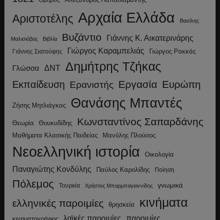
Όμηρος
Αρχαία Ελλάδα
Αριστοτέλης
Βασίλης
Βυζάντιο
Γιάννης Κ. Αικατερινάρης
Μαλισιόβας
Βιβλία
Γιώργος Καραμπελιάς
Γιώργος Ρακκάς
Γιάννης Σιατούφης
Δημήτρης Τζήκας
ΔΝΤ
Γλώσσα
Εργασία
Ευρώπη
Εκπαίδευση
Ερανιστής
Θανάσης Μπαντές
Ζήσης Μητλιάγκας
Κωνσταντίνος Σαπαρδάνης
Θεωρία
Θουκυδίδης
Μανόλης Πλούσος
Μαθήματα Κλασικής Παιδείας
Νεοελληνική ιστορία
Οικολογία
Παναγιώτης Κονδύλης
Παύλος Καρολίδης
Ποίηση
Πόλεμος
γνωμικά
Τουρκία
Χρήστος Μπαρμπαγιαννίδης
κινήματα
ελληνικές παροιμίες
θρησκεία
λαϊκές παροιμίες
παροιμίες
κινηματογράφος