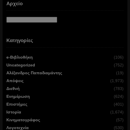
Αρχείο
Αρχείο
Κατηγορίες
e-Βιβλιοθήκη
(106)
Uncategorized
(752)
Αλέξανδρος Παπαδιαμάντης
(19)
Απόψεις
(1,973)
Διεθνή
(783)
Ενημέρωση
(624)
Επιστήμες
(401)
Ιστορία
(1,674)
Κινηματογράφος
(57)
Λογοτεχνία
(530)