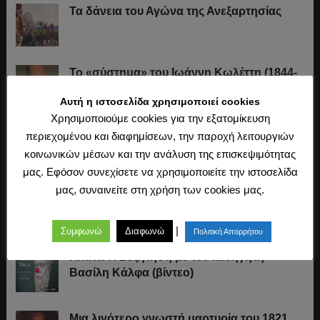
Τα δάνεια του Αγώνα της Ανεξαρτησίας
Το «σύστημα» του Ιωάννη Κωλέττη (1844-
1847)
Αυτή η ιστοσελίδα χρησιμοποιεί cookies
Χρησιμοποιούμε cookies για την εξατομίκευση
Η άλωση της Κωνσταντινούπολης (1453)
περιεχομένου και διαφημίσεων, την παροχή λειτουργιών
κοινωνικών μέσων και την ανάλυση της επισκεψιμότητας
μας. Εφόσον συνεχίσετε να χρησιμοποιείτε την ιστοσελίδα
μας, συναινείτε στη χρήση των cookies μας.
Ο Μακιαβέλι, η Δημοκρατία και η εκλογή
των αρχόντων
|
Συμφωνώ
Διαφωνώ
Πολιτική Απορρήτου
Πλάτων: Συζήτηση με τον καθηγητή
Βασίλη Κάλφα (βίντεο)
Μια λιγότερο γνωστή μαρτυρία του 1821