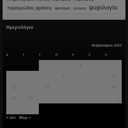
ψυχολογία
παροιμιώδεις φράσεις
φασισμός
χιούμορ
Ημερολόγιο
Φεβρουάριος 2023
Δ
Τ
Τ
Π
Π
Σ
Κ
1
2
3
4
5
6
7
8
9
10
11
12
13
14
15
16
17
18
19
20
21
22
23
24
25
26
27
28
« Ιαν
Μαρ »